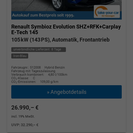
Renault Symbioz
Evolution SHZ+RFK+Carplay
E-Tech 145
105 kW (143 PS), Automatik, Frontantrieb
unverbindliche Lieferzeit:
8 Tage
Iron-Blau
Fahrzeugnr.: 512008
Hybrid Benzin
Fahrzeug mit Tageszulassung
Verbrauch kombiniert:
4,80 l/100km
CO
-Klasse:
C
2
CO
-Emissionen:
109,00 g/km
2
» Angebotdetails
26.990,– €
incl. 19% MwSt.
UVP:
32.290,– €