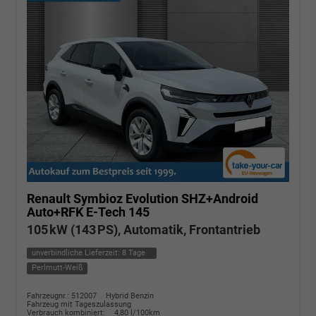
Renault Symbioz
Evolution SHZ+Android
Auto+RFK E-Tech 145
105 kW (143 PS), Automatik, Frontantrieb
unverbindliche Lieferzeit:
8 Tage
Perlmutt-Weiß
Fahrzeugnr.: 512007
Hybrid Benzin
Fahrzeug mit Tageszulassung
Verbrauch kombiniert:
4,80 l/100km