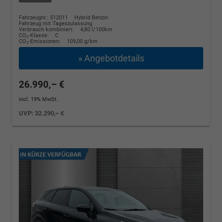
Fahrzeugnr.: 512011
Hybrid Benzin
Fahrzeug mit Tageszulassung
Verbrauch kombiniert:
4,80 l/100km
CO
-Klasse:
C
2
CO
-Emissionen:
109,00 g/km
2
» Angebotdetails
26.990,– €
incl. 19% MwSt.
UVP:
32.290,– €