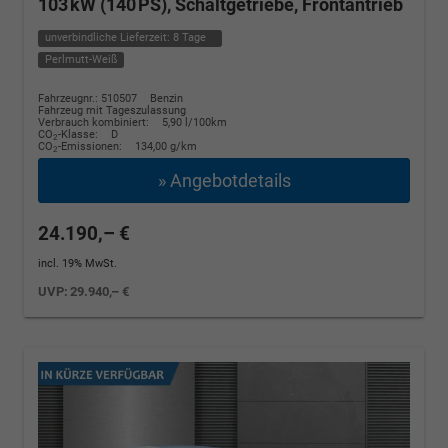
103 kW (140 PS), Schaltgetriebe, Frontantrieb
unverbindliche Lieferzeit:
8 Tage
Perlmutt-Weiß
Fahrzeugnr.: 510507
Benzin
Fahrzeug mit Tageszulassung
Verbrauch kombiniert:
5,90 l/100km
CO
-Klasse:
D
2
CO
-Emissionen:
134,00 g/km
2
» Angebotdetails
24.190,– €
incl. 19% MwSt.
UVP:
29.940,– €