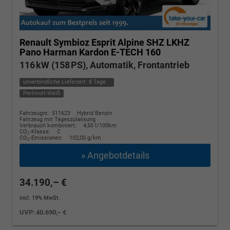
Renault Symbioz
Esprit Alpine SHZ LKHZ
Pano Harman Kardon E-TECH 160
116 kW (158 PS), Automatik, Frontantrieb
unverbindliche Lieferzeit:
8 Tage
Perlmutt-Weiß
Fahrzeugnr.: 511623
Hybrid Benzin
Fahrzeug mit Tageszulassung
Verbrauch kombiniert:
4,50 l/100km
CO
-Klasse:
C
2
CO
-Emissionen:
102,00 g/km
2
» Angebotdetails
34.190,– €
incl. 19% MwSt.
UVP:
40.690,– €