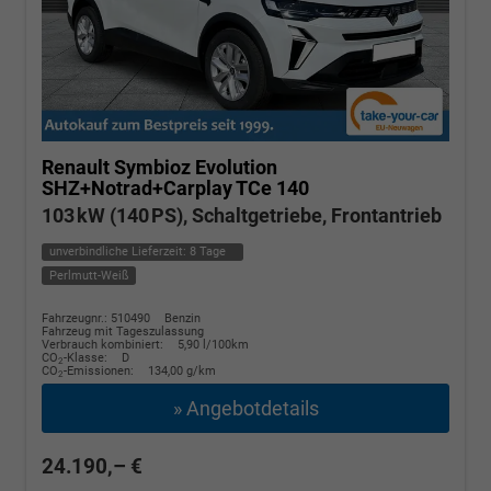
Renault Symbioz
Evolution
SHZ+Notrad+Carplay TCe 140
103 kW (140 PS), Schaltgetriebe, Frontantrieb
unverbindliche Lieferzeit:
8 Tage
Perlmutt-Weiß
Fahrzeugnr.: 510490
Benzin
Fahrzeug mit Tageszulassung
Verbrauch kombiniert:
5,90 l/100km
CO
-Klasse:
D
2
CO
-Emissionen:
134,00 g/km
2
» Angebotdetails
24.190,– €