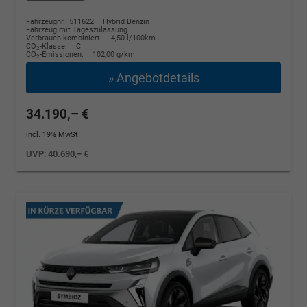
Fahrzeugnr.: 511622
Hybrid Benzin
Fahrzeug mit Tageszulassung
Verbrauch kombiniert:
4,50 l/100km
CO
-Klasse:
C
2
CO
-Emissionen:
102,00 g/km
2
» Angebotdetails
34.190,– €
incl. 19% MwSt.
UVP:
40.690,– €