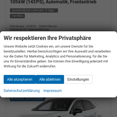
105 kW (143 PS), Automatik, Frontantrieb
unverbindliche Lieferzeit:
8 Tage
Iron-Blau
Fahrzeugnr.: 512019
Hybrid Benzin
Fahrzeug mit Tageszulassung
Verbrauch kombiniert:
4,80 l/100km
CO
-Klasse:
C
Wir respektieren Ihre Privatsphäre
2
CO
-Emissionen:
109,00 g/km
2
Unsere Website setzt Cookies ein, um unsere Dienste für Sie
» Angebotdetails
bereitzustellen. Hierbei berücksichtigen wir Ihre Auswahl und verarbeiten
nur die Daten für Marketing, Analytics und Personalisierung, für die Sie
26.990,– €
uns Ihr Einverständnis geben. Sie können Ihre Einwilligung jederzeit mit
Wirkung für die Zukunft widerrufen.
incl. 19% MwSt.
UVP:
32.290,– €
Alle akzeptieren
Alle ablehnen
Einstellungen
Datenschutzerklärung
Impressum