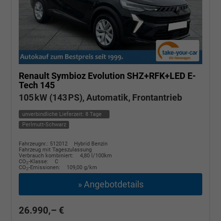
Renault Symbioz
Evolution SHZ+RFK+LED E-
Tech 145
105 kW (143 PS), Automatik, Frontantrieb
unverbindliche Lieferzeit:
8 Tage
Perlmutt-Schwarz
Fahrzeugnr.: 512012
Hybrid Benzin
Fahrzeug mit Tageszulassung
Verbrauch kombiniert:
4,80 l/100km
CO
-Klasse:
C
2
CO
-Emissionen:
109,00 g/km
2
» Angebotdetails
26.990,– €