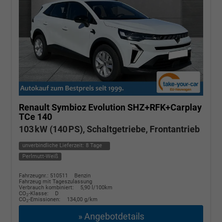
Renault Symbioz
Evolution SHZ+RFK+Carplay
TCe 140
103 kW (140 PS), Schaltgetriebe, Frontantrieb
unverbindliche Lieferzeit:
8 Tage
Perlmutt-Weiß
Fahrzeugnr.: 510511
Benzin
Fahrzeug mit Tageszulassung
Verbrauch kombiniert:
5,90 l/100km
CO
-Klasse:
D
2
CO
-Emissionen:
134,00 g/km
2
» Angebotdetails