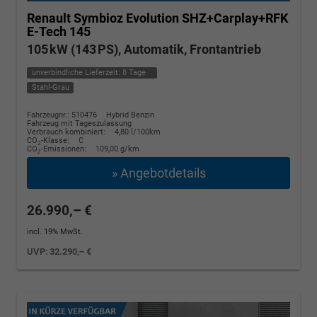
Renault Symbioz
Evolution SHZ+Carplay+RFK
E-Tech 145
105 kW (143 PS), Automatik, Frontantrieb
unverbindliche Lieferzeit:
8 Tage
Stahl-Grau
Fahrzeugnr.: 510476
Hybrid Benzin
Fahrzeug mit Tageszulassung
Verbrauch kombiniert:
4,80 l/100km
CO
-Klasse:
C
2
CO
-Emissionen:
109,00 g/km
2
» Angebotdetails
26.990,– €
incl. 19% MwSt.
UVP:
32.290,– €