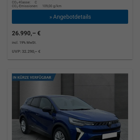
CO
-Klasse:
C
2
CO
-Emissionen:
109,00 g/km
2
» Angebotdetails
26.990,– €
incl. 19% MwSt.
UVP:
32.290,– €