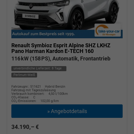
Renault Symbioz
Esprit Alpine SHZ LKHZ
Pano Harman Kardon E-TECH 160
116 kW (158 PS), Automatik, Frontantrieb
unverbindliche Lieferzeit:
8 Tage
Perlmutt-Weiß
Fahrzeugnr.: 511621
Hybrid Benzin
Fahrzeug mit Tageszulassung
Verbrauch kombiniert:
4,50 l/100km
CO
-Klasse:
C
2
CO
-Emissionen:
102,00 g/km
2
» Angebotdetails
34.190,– €