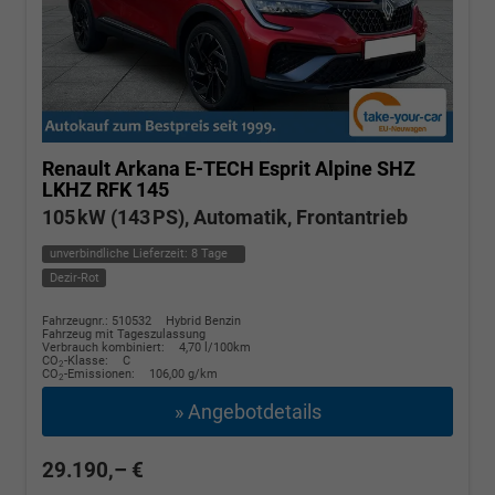
Renault Arkana E-TECH
Esprit Alpine SHZ
LKHZ RFK 145
105 kW (143 PS), Automatik, Frontantrieb
unverbindliche Lieferzeit:
8 Tage
Dezir-Rot
Fahrzeugnr.: 510532
Hybrid Benzin
Fahrzeug mit Tageszulassung
Verbrauch kombiniert:
4,70 l/100km
CO
-Klasse:
C
2
CO
-Emissionen:
106,00 g/km
2
» Angebotdetails
29.190,– €