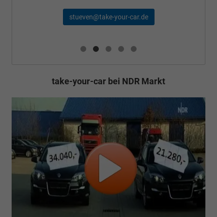
stueven@take-your-car.de
take-your-car bei NDR Markt