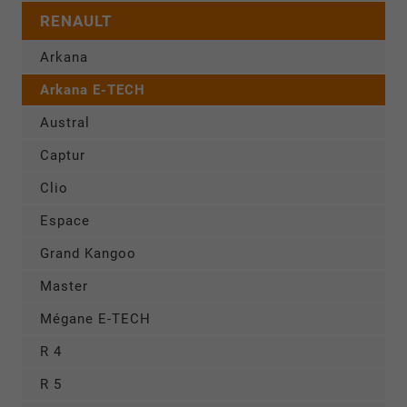
RENAULT
Arkana
Arkana E-TECH
Austral
Captur
Clio
Espace
Grand Kangoo
Master
Mégane E-TECH
R 4
R 5