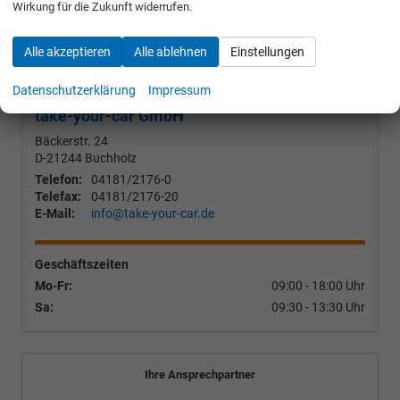
Wirkung für die Zukunft widerrufen.
WEITERE
Alle akzeptieren
Alle ablehnen
Einstellungen
Konfigurator 2
Datenschutzerklärung
Impressum
take-your-car GmbH
Bäckerstr. 24
D-21244
Buchholz
Telefon:
04181/2176-0
Telefax:
04181/2176-20
E-Mail:
info@take-your-car.de
Geschäftszeiten
Mo-Fr:
09:00 - 18:00 Uhr
Sa:
09:30 - 13:30 Uhr
Ihre Ansprechpartner