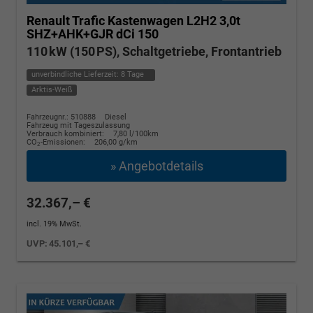
Renault Trafic Kastenwagen
L2H2 3,0t
SHZ+AHK+GJR dCi 150
110 kW (150 PS), Schaltgetriebe, Frontantrieb
unverbindliche Lieferzeit:
8 Tage
Arktis-Weiß
Fahrzeugnr.: 510888
Diesel
Fahrzeug mit Tageszulassung
Verbrauch kombiniert:
7,80 l/100km
CO
-Emissionen:
206,00 g/km
2
» Angebotdetails
32.367,– €
incl. 19% MwSt.
UVP:
45.101,– €