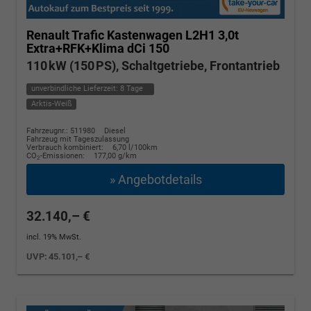
Renault Trafic Kastenwagen
L2H1 3,0t
Extra+RFK+Klima dCi 150
110 kW (150 PS), Schaltgetriebe, Frontantrieb
unverbindliche Lieferzeit:
8 Tage
Arktis-Weiß
Fahrzeugnr.: 511980
Diesel
Fahrzeug mit Tageszulassung
Verbrauch kombiniert:
6,70 l/100km
CO
-Emissionen:
177,00 g/km
2
» Angebotdetails
32.140,– €
incl. 19% MwSt.
UVP:
45.101,– €