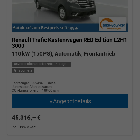
Renault Trafic Kastenwagen
RED Edition L2H1
3000
110 kW (150 PS), Automatik, Frontantrieb
unverbindliche Lieferzeit:
14 Tage
Griscomete
Fahrzeugnr.: 509395
Diesel
Jungwagen/Jahreswagen
CO
-Emissionen:
188,00 g/km
2
» Angebotdetails
45.316,– €
incl. 19% MwSt.