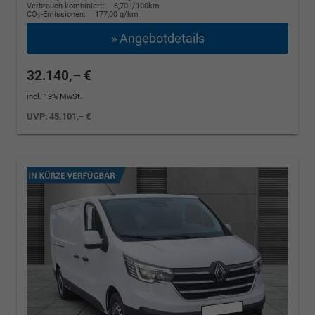
Verbrauch kombiniert:
6,70 l/100km
CO
-Emissionen:
177,00 g/km
2
» Angebotdetails
32.140,– €
incl. 19% MwSt.
UVP:
45.101,– €