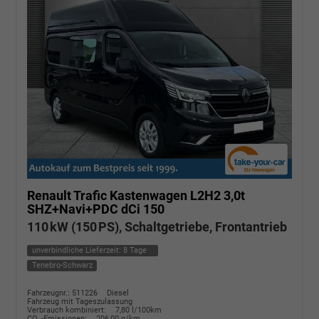
Renault Trafic Kastenwagen
L2H2 3,0t
SHZ+Navi+PDC dCi 150
110 kW (150 PS), Schaltgetriebe, Frontantrieb
unverbindliche Lieferzeit:
8 Tage
Tenebro-Schwarz
Fahrzeugnr.: 511226
Diesel
Fahrzeug mit Tageszulassung
Verbrauch kombiniert:
7,80 l/100km
CO
-Emissionen:
206,00 g/km