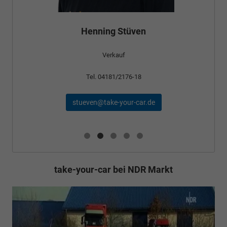
Bünyamin Schael
Verkauf
Tel. 04181/2176-24
schael@take-your-car.de
take-your-car bei NDR Markt