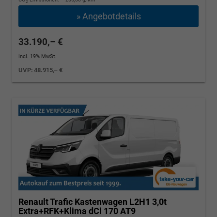
2
» Angebotdetails
33.190,– €
incl. 19% MwSt.
UVP:
48.915,– €
Renault Trafic Kastenwagen
L2H1 3,0t
Extra+RFK+Klima dCi 170 AT9