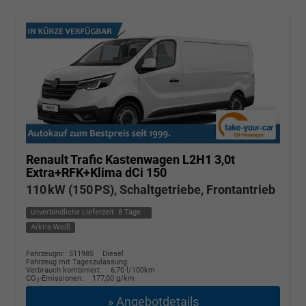
Renault Trafic Kastenwagen
L2H1 3,0t
Extra+RFK+Klima dCi 150
110 kW (150 PS), Schaltgetriebe, Frontantrieb
unverbindliche Lieferzeit:
8 Tage
Arktis-Weiß
Fahrzeugnr.: 511985
Diesel
Fahrzeug mit Tageszulassung
Verbrauch kombiniert:
6,70 l/100km
CO
-Emissionen:
177,00 g/km
2
» Angebotdetails