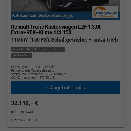
Renault Trafic Kastenwagen
L2H1 3,0t
Extra+RFK+Klima dCi 150
110 kW (150 PS), Schaltgetriebe, Frontantrieb
unverbindliche Lieferzeit:
8 Tage
Arktis-Weiß
Fahrzeugnr.: 511984
Diesel
Fahrzeug mit Tageszulassung
Verbrauch kombiniert:
6,70 l/100km
CO
-Emissionen:
177,00 g/km
2
» Angebotdetails
32.140,– €
incl. 19% MwSt.
UVP:
45.101,– €