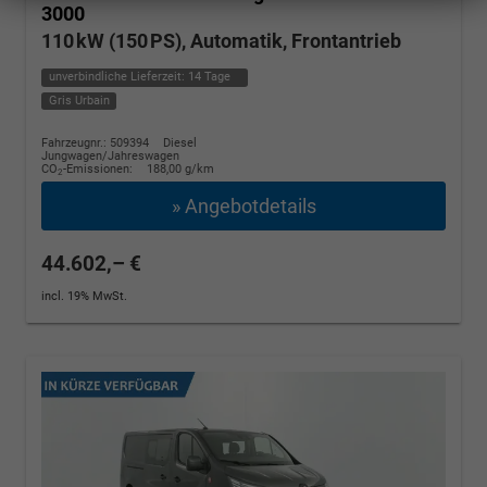
3000
110 kW (150 PS), Automatik, Frontantrieb
unverbindliche Lieferzeit:
14 Tage
Gris Urbain
Fahrzeugnr.: 509394
Diesel
Jungwagen/Jahreswagen
CO
-Emissionen:
188,00 g/km
2
» Angebotdetails
44.602,– €
incl. 19% MwSt.