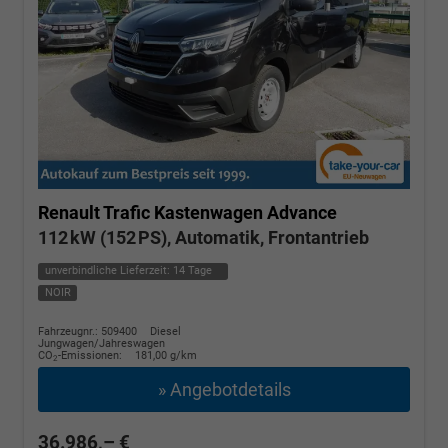
Renault Trafic Kastenwagen
Advance
112 kW (152 PS), Automatik, Frontantrieb
unverbindliche Lieferzeit:
14 Tage
NOIR
Fahrzeugnr.: 509400
Diesel
Jungwagen/Jahreswagen
CO
-Emissionen:
181,00 g/km
2
» Angebotdetails
36.986,– €