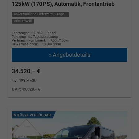
125 kW (170 PS), Automatik, Frontantrieb
unverbindliche Lieferzeit:
8 Tage
Arktis-Weiß
Fahrzeugnr.: 511982
Diesel
Fahrzeug mit Tageszulassung
Verbrauch kombiniert:
7,00 l/100km
CO
-Emissionen:
183,00 g/km
2
» Angebotdetails
34.520,– €
incl. 19% MwSt.
UVP:
49.028,– €