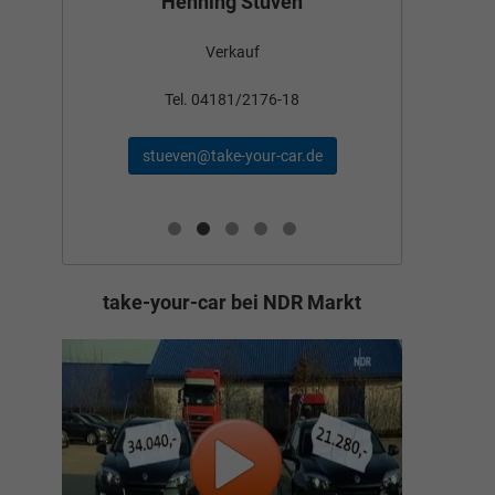
Henning Stüven
Verkauf
nden
Tel
Tel. 04181/2176-18
schae
stueven@take-your-car.de
de
take-your-car bei NDR Markt