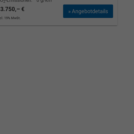
CO
-Emissionen:
0 g/km
2
3.750,– €
» Angebotdetails
ncl. 19% MwSt.