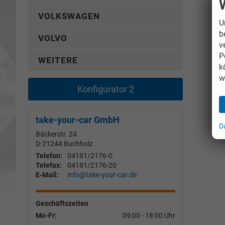
VOLKSWAGEN
U
b
VOLVO
v
P
WEITERE
k
w
Konfigurator 2
take-your-car GmbH
D
Bäckerstr. 24
D-21244
Buchholz
Telefon:
04181/2176-0
Telefax:
04181/2176-20
E-Mail:
info@take-your-car.de
Geschäftszeiten
Mo-Fr:
09:00 - 18:00 Uhr