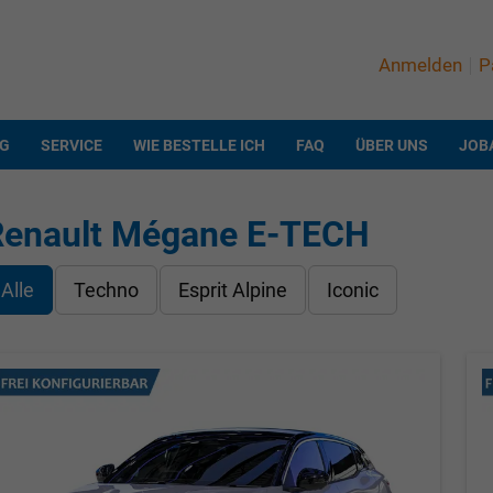
Anmelden
P
NG
SERVICE
WIE BESTELLE ICH
FAQ
ÜBER UNS
JOB
Renault Mégane E-TECH
Alle
Techno
Esprit Alpine
Iconic