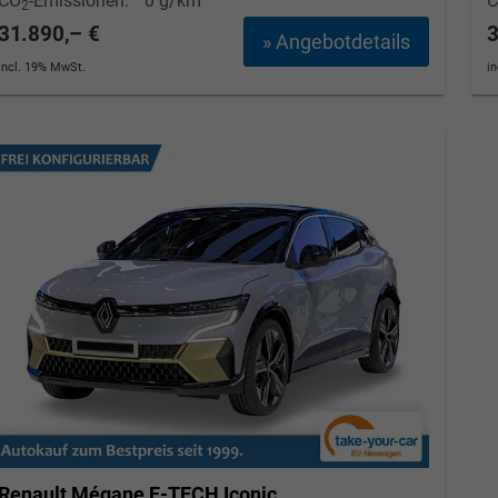
CO
-Emissionen:
0 g/km
2
31.890,– €
3
» Angebotdetails
incl. 19% MwSt.
i
Renault Mégane E-TECH
Iconic