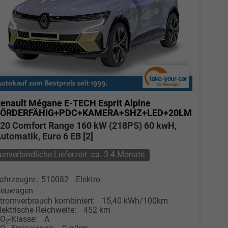
enault Mégane E-TECH
Esprit Alpine
FÖRDERFÄHIG+PDC+KAMERA+SHZ+LED+20LM
20 Comfort Range 160 kW (218PS) 60 kwH,
utomatik, Euro 6 EB [2]
unverbindliche Lieferzeit: ca. 3-4 Monate
ahrzeugnr.: 510082
Elektro
euwagen
tromverbrauch kombiniert:
15,40 kWh/100km
lektrische Reichweite:
452 km
CO
-Klasse:
A
2