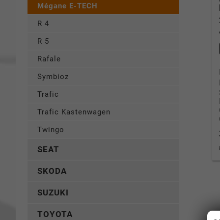
Mégane E-TECH
R 4
R 5
Rafale
Symbioz
Trafic
Trafic Kastenwagen
Twingo
SEAT
SKODA
SUZUKI
TOYOTA