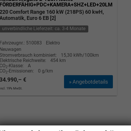
FÖRDERFÄHIG+PDC+KAMERA+SHZ+LED+20LM
220 Comfort Range 160 kW (218PS) 60 kwH,
Automatik, Euro 6 EB [2]
unverbindliche Lieferzeit: ca. 3-4 Monate
Fahrzeugnr.: 510083
Elektro
Neuwagen
Stromverbrauch kombiniert:
15,30 kWh/100km
Elektrische Reichweite:
454 km
CO
-Klasse:
A
2
CO
-Emissionen:
0 g/km
2
34.990,– €
» Angebotdetails
incl. 19% MwSt.