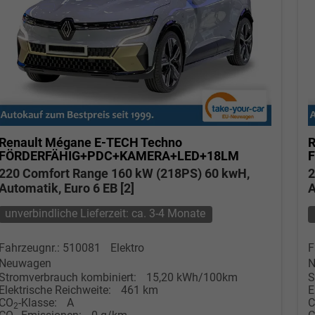
Renault Mégane E-TECH
Techno
R
FÖRDERFÄHIG+PDC+KAMERA+LED+18LM
220 Comfort Range 160 kW (218PS) 60 kwH,
2
Automatik, Euro 6 EB [2]
A
unverbindliche Lieferzeit: ca. 3-4 Monate
Fahrzeugnr.: 510081
Elektro
F
Neuwagen
N
Stromverbrauch kombiniert:
15,20 kWh/100km
S
Elektrische Reichweite:
461 km
E
CO
-Klasse:
A
2