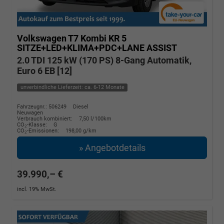
Volkswagen T7 Kombi
KR 5
SITZE+LED+KLIMA+PDC+LANE ASSIST
2.0 TDI 125 kW (170 PS) 8-Gang Automatik,
Euro 6 EB [12]
unverbindliche Lieferzeit: ca. 6-12 Monate
Fahrzeugnr.: 506249
Diesel
Neuwagen
Verbrauch kombiniert:
7,50 l/100km
CO
-Klasse:
G
2
CO
-Emissionen:
198,00 g/km
2
» Angebotdetails
39.990,– €
incl. 19% MwSt.