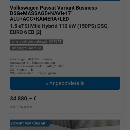
Volkswagen Passat Variant
Business
DSG+MASSAGE+NAVI+17"
ALU+ACC+KAMERA+LED
1.5 eTSI Mild Hybrid 110 kW (150PS) DSG,
EURO 6 EB [2]
unverbindliche Lieferzeit: SOFORT
Diabasgrau Metallic
Fahrzeugnr.: 491650
Benzin
Neuwagen mit Tageszulassung
Verbrauch kombiniert:
5,40 l/100km
CO
-Klasse:
D
2
CO
-Emissionen:
122,00 g/km
2
» Angebotdetails
34.880,– €
incl. 19% MwSt.