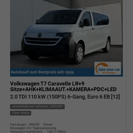
Volkswagen T7 Caravelle
LR+9
Sitze+AHK+KLIMAAUT.+KAMERA+PDC+LED
2.0 TDI 110 kW (150PS) 6-Gang, Euro 6 EB [12]
unverbindliche Lieferzeit: SOFORT
Clear White
Fahrzeugnr.: 496559
Diesel
Neuwagen mit Tageszulassung
Verbrauch kombiniert:
7,60 l/100km