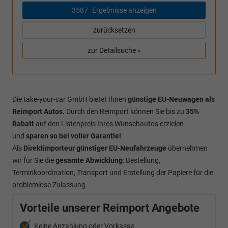
3587
Ergebnisse anzeigen
zurücksetzen
zur Detailsuche »
Die take-your-car GmbH bietet Ihnen
günstige EU-Neuwagen als
Reimport Autos.
Durch den Reimport können Sie bis zu
35%
Rabatt
auf den Listenpreis Ihres Wunschautos erzielen
und
sparen so bei voller Garantie!
Als
Direktimporteur
günstiger EU-Neufahrzeuge
übernehmen
wir für Sie die
gesamte Abwicklung
: Bestellung,
Terminkoordination, Transport und Erstellung der Papiere für die
problemlose Zulassung.
Vorteile unserer Reimport Angebote
Keine Anzahlung oder Vorkasse