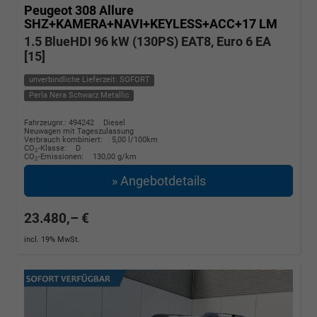
Peugeot 308
Allure
SHZ+KAMERA+NAVI+KEYLESS+ACC+17 LM
1.5 BlueHDI 96 kW (130PS) EAT8, Euro 6 EA
[15]
unverbindliche Lieferzeit: SOFORT
Perla Nera Schwarz Metallic
Fahrzeugnr.: 494242
Diesel
Neuwagen mit Tageszulassung
Verbrauch kombiniert:
5,00 l/100km
CO
-Klasse:
D
2
CO
-Emissionen:
130,00 g/km
2
» Angebotdetails
23.480,– €
incl. 19% MwSt.