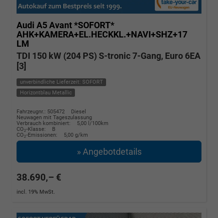
Audi A5 Avant
*SOFORT*
AHK+KAMERA+EL.HECKKL.+NAVI+SHZ+17
LM
TDI 150 kW (204 PS) S-tronic 7-Gang, Euro 6EA
[3]
unverbindliche Lieferzeit: SOFORT
Horizontblau Metallic
Fahrzeugnr.: 505472
Diesel
Neuwagen mit Tageszulassung
Verbrauch kombiniert:
5,00 l/100km
CO
-Klasse:
B
2
CO
-Emissionen:
5,00 g/km
2
» Angebotdetails
38.690,– €
incl. 19% MwSt.