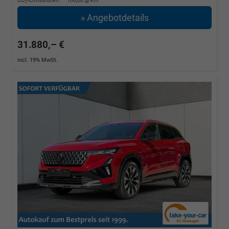
CO
-Emissionen:
106,00 g/km
2
» Angebotdetails
31.880,– €
incl. 19% MwSt.