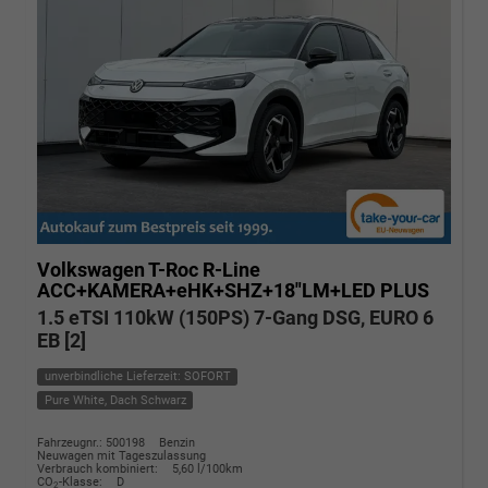
Volkswagen T-Roc
R-Line
ACC+KAMERA+eHK+SHZ+18"LM+LED PLUS
1.5 eTSI 110kW (150PS) 7-Gang DSG, EURO 6
EB [2]
unverbindliche Lieferzeit: SOFORT
Pure White, Dach Schwarz
Fahrzeugnr.: 500198
Benzin
Neuwagen mit Tageszulassung
Verbrauch kombiniert:
5,60 l/100km
CO
-Klasse:
D
2