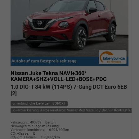
Nissan Juke
Tekna NAVI+360°
KAMERA+SHZ+VOLL-LED+BOSE+PDC
1.0 DIG-T 84 kW (114PS) 7-Gang DCT Euro 6EB
[2]
unverbindliche Lieferzeit: SOFORT
2-Farblackierung: Karosseriefarbe: Sunset Red Metallic / Dach in Kontrastfarbe i
Fahrzeugnr.: 493769
Benzin
Neuwagen mit Tageszulassung
Verbrauch kombiniert:
6,00 l/100km
CO
-Klasse:
E
2
CO
-Emissionen:
136,00 g/km
2