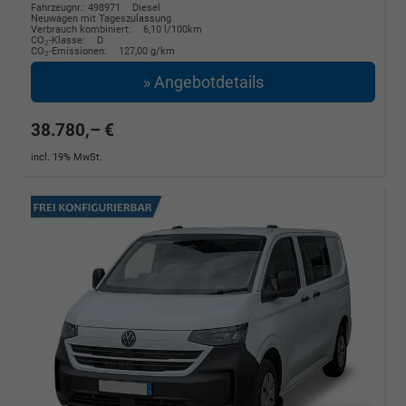
Fahrzeugnr.: 498971
Diesel
Neuwagen mit Tageszulassung
Verbrauch kombiniert:
6,10 l/100km
CO
-Klasse:
D
2
CO
-Emissionen:
127,00 g/km
2
» Angebotdetails
38.780,– €
incl. 19% MwSt.