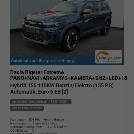
Dacia Bigster
Extreme
PANO+NAVI+ARKAMYS+KAMERA+SHZ+LED+18"A
Hybrid 155 115KW Benzin/Elektro (155 PS)
Automatik, Euro 6 EB [2]
unverbindliche Lieferzeit:
15.07.2026
Indigo-Blau Metallic
Fahrzeugnr.: 506396
Hybrid Benzin
Neuwagen mit Tageszulassung
Verbrauch kombiniert:
4,70 l/100km
CO
-Klasse:
C
2