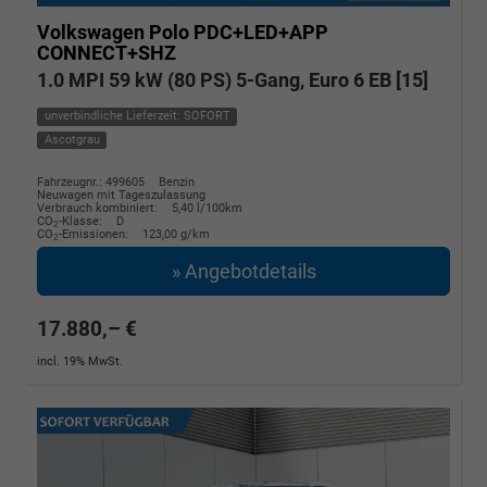
Volkswagen Polo
PDC+LED+APP
CONNECT+SHZ
1.0 MPI 59 kW (80 PS) 5-Gang, Euro 6 EB [15]
unverbindliche Lieferzeit: SOFORT
Ascotgrau
Fahrzeugnr.: 499605
Benzin
Neuwagen mit Tageszulassung
Verbrauch kombiniert:
5,40 l/100km
CO
-Klasse:
D
2
CO
-Emissionen:
123,00 g/km
2
» Angebotdetails
17.880,– €
incl. 19% MwSt.