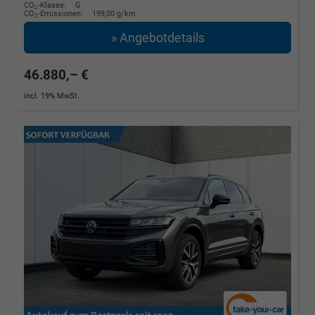
CO
-Klasse:
G
2
CO
-Emissionen:
199,00 g/km
2
» Angebotdetails
46.880,– €
incl. 19% MwSt.