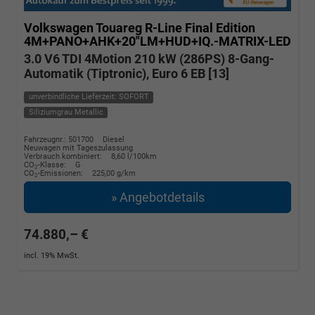
Volkswagen Touareg
R-Line Final Edition
4M+PANO+AHK+20"LM+HUD+IQ.-MATRIX-LED
3.0 V6 TDI 4Motion 210 kW (286PS) 8-Gang-
Automatik (Tiptronic), Euro 6 EB [13]
unverbindliche Lieferzeit: SOFORT
Siliziumgrau Metallic
Fahrzeugnr.: 501700
Diesel
Neuwagen mit Tageszulassung
Verbrauch kombiniert:
8,60 l/100km
CO
-Klasse:
G
2
CO
-Emissionen:
225,00 g/km
2
» Angebotdetails
74.880,– €
incl. 19% MwSt.