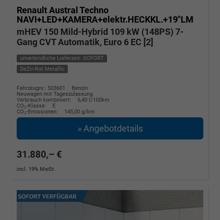
Renault Austral
Techno
NAVI+LED+KAMERA+elektr.HECKKL.+19"LM
mHEV 150 Mild-Hybrid 109 kW (148PS) 7-
Gang CVT Automatik, Euro 6 EC [2]
unverbindliche Lieferzeit: SOFORT
DeZir-Rot Metallic
Fahrzeugnr.: 503601
Benzin
Neuwagen mit Tageszulassung
Verbrauch kombiniert:
6,40 l/100km
CO
-Klasse:
E
2
CO
-Emissionen:
145,00 g/km
2
» Angebotdetails
31.880,– €
incl. 19% MwSt.