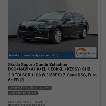
Skoda Superb Combi
Selection
DSG+NAVI+AHK+EL.HECKKL.+KESSY+SHZ
2.0 TDI SCR 110 kW (150PS) 7-Gang DSG, Euro
6e EB [2]
unverbindliche Lieferzeit: SOFORT
Onyx-Schwarz Metallic
Fahrzeugnr.: 503254
Diesel
Neuwagen mit Tageszulassung