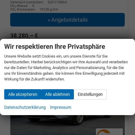
Verbrauch kombiniert:
5,00 l/100km
CO
-Klasse:
D
2
CO
-Emissionen:
131,00 g/km
2
» Angebotdetails
38.280,– €
Wir respektieren Ihre Privatsphäre
incl. 19% MwSt.
Unsere Website setzt Cookies ein, um unsere Dienste für Sie
bereitzustellen. Hierbei berücksichtigen wir Ihre Auswahl und verarbeiten
nur die Daten für Marketing, Analytics und Personalisierung, für die Sie
uns Ihr Einverständnis geben. Sie können Ihre Einwilligung jederzeit mit
Wirkung für die Zukunft widerrufen.
Alle akzeptieren
Alle ablehnen
Einstellungen
Datenschutzerklärung
Impressum