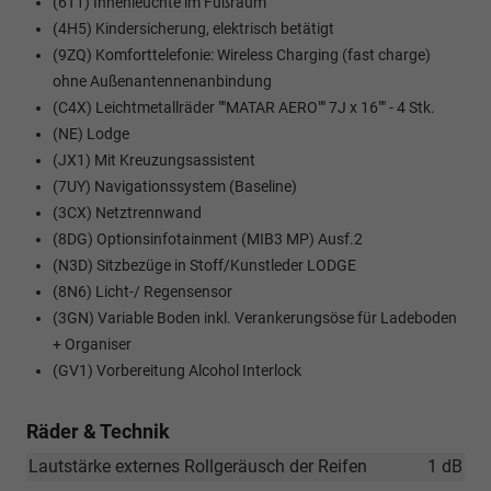
(6T1) Innenleuchte im Fußraum
(4H5) Kindersicherung, elektrisch betätigt
(9ZQ) Komforttelefonie: Wireless Charging (fast charge)
ohne Außenantennenanbindung
(C4X) Leichtmetallräder ""MATAR AERO"" 7J x 16"" - 4 Stk.
(NE) Lodge
(JX1) Mit Kreuzungsassistent
(7UY) Navigationssystem (Baseline)
(3CX) Netztrennwand
(8DG) Optionsinfotainment (MIB3 MP) Ausf.2
(N3D) Sitzbezüge in Stoff/Kunstleder LODGE
(8N6) Licht-/ Regensensor
(3GN) Variable Boden inkl. Verankerungsöse für Ladeboden
+ Organiser
(GV1) Vorbereitung Alcohol Interlock
Räder & Technik
Lautstärke externes Rollgeräusch der Reifen
1 dB