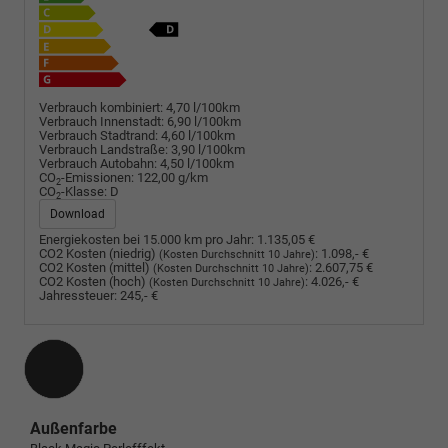
Verbrauch kombiniert:
4,70 l/100km
Verbrauch Innenstadt:
6,90 l/100km
Verbrauch Stadtrand:
4,60 l/100km
Verbrauch Landstraße:
3,90 l/100km
Verbrauch Autobahn:
4,50 l/100km
CO
-Emissionen:
122,00 g/km
2
CO
-Klasse:
D
2
Download
Energiekosten bei 15.000 km pro Jahr:
1.135,05 €
CO2 Kosten (niedrig)
:
1.098,- €
(Kosten Durchschnitt 10 Jahre)
CO2 Kosten (mittel)
:
2.607,75 €
(Kosten Durchschnitt 10 Jahre)
CO2 Kosten (hoch)
:
4.026,- €
(Kosten Durchschnitt 10 Jahre)
Jahressteuer:
245,- €
Außenfarbe