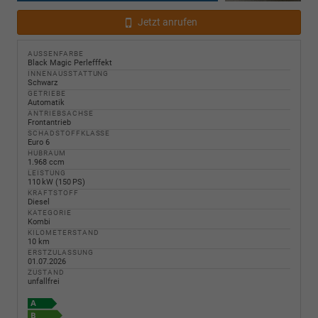
Jetzt anrufen
AUSSENFARBE
Black Magic Perlefffekt
INNENAUSSTATTUNG
Schwarz
GETRIEBE
Automatik
ANTRIEBSACHSE
Frontantrieb
SCHADSTOFFKLASSE
Euro 6
HUBRAUM
1.968 ccm
LEISTUNG
110 kW (150 PS)
KRAFTSTOFF
Diesel
KATEGORIE
Kombi
KILOMETERSTAND
10 km
ERSTZULASSUNG
01.07.2026
ZUSTAND
unfallfrei