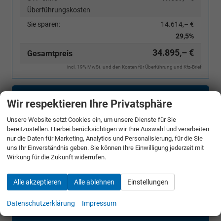
Überführungskosten
Sie sparen:
14.614,– €
29,5%
34.895,– €
Gesamtpreis
incl. 19% MwSt. und den Kosten für Überführung und Kfz-Brief
Bestellunterlagen anfordern
Wir respektieren Ihre Privatsphäre
Angebot anfordern
Unsere Website setzt Cookies ein, um unsere Dienste für Sie
bereitzustellen. Hierbei berücksichtigen wir Ihre Auswahl und verarbeiten
nur die Daten für Marketing, Analytics und Personalisierung, für die Sie
Merken
uns Ihr Einverständnis geben. Sie können Ihre Einwilligung jederzeit mit
Wirkung für die Zukunft widerrufen.
Jetzt anrufen
Alle akzeptieren
Alle ablehnen
Einstellungen
Fahrzeugnr.
Datenschutzerklärung
Impressum