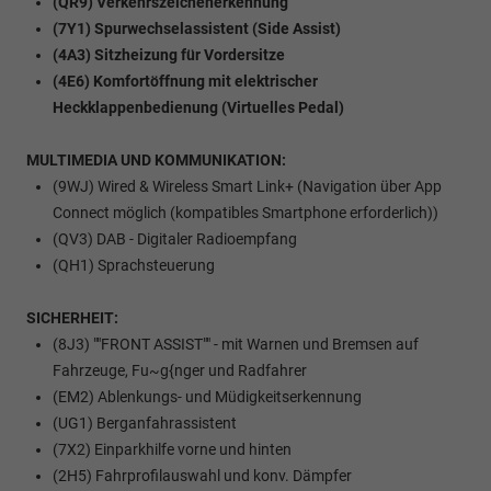
(QR9) Verkehrszeichenerkennung
(7Y1) Spurwechselassistent (Side Assist)
(4A3) Sitzheizung für Vordersitze
(4E6) Komfortöffnung mit elektrischer
Heckklappenbedienung (Virtuelles Pedal)
MULTIMEDIA UND KOMMUNIKATION:
(9WJ) Wired & Wireless Smart Link+ (Navigation über App
Connect möglich (kompatibles Smartphone erforderlich))
(QV3) DAB - Digitaler Radioempfang
(QH1) Sprachsteuerung
SICHERHEIT:
(8J3) ""FRONT ASSIST"" - mit Warnen und Bremsen auf
Fahrzeuge, Fu~g{nger und Radfahrer
(EM2) Ablenkungs- und Müdigkeitserkennung
(UG1) Berganfahrassistent
(7X2) Einparkhilfe vorne und hinten
(2H5) Fahrprofilauswahl und konv. Dämpfer