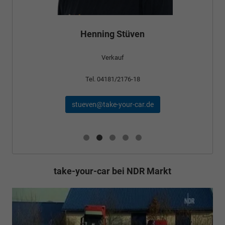
Henning Stüven
Verkauf
Tel. 04181/2176-18
stueven@take-your-car.de
take-your-car bei NDR Markt