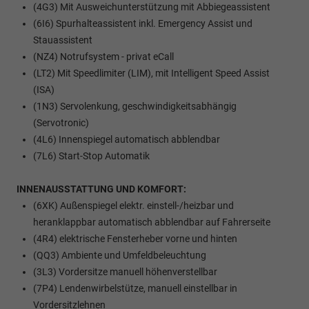
(4G3) Mit Ausweichunterstützung mit Abbiegeassistent
(6I6) Spurhalteassistent inkl. Emergency Assist und
Stauassistent
(NZ4) Notrufsystem - privat eCall
(LT2) Mit Speedlimiter (LIM), mit Intelligent Speed Assist
(ISA)
(1N3) Servolenkung, geschwindigkeitsabhängig
(Servotronic)
(4L6) Innenspiegel automatisch abblendbar
(7L6) Start-Stop Automatik
INNENAUSSTATTUNG UND KOMFORT:
(6XK) Außenspiegel elektr. einstell-/heizbar und
heranklappbar automatisch abblendbar auf Fahrerseite
(4R4) elektrische Fensterheber vorne und hinten
(QQ3) Ambiente und Umfeldbeleuchtung
(3L3) Vordersitze manuell höhenverstellbar
(7P4) Lendenwirbelstütze, manuell einstellbar in
Vordersitzlehnen