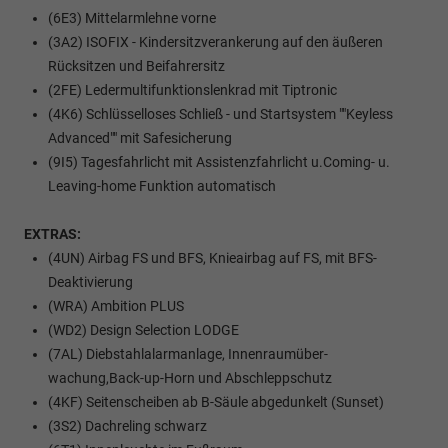
(6E3) Mittelarmlehne vorne
(3A2) ISOFIX - Kindersitzverankerung auf den äußeren
Rücksitzen und Beifahrersitz
(2FE) Ledermultifunktionslenkrad mit Tiptronic
(4K6) Schlüsselloses Schließ - und Startsystem ""Keyless
Advanced"" mit Safesicherung
(9I5) Tagesfahrlicht mit Assistenzfahrlicht u.Coming- u.
Leaving-home Funktion automatisch
EXTRAS:
(4UN) Airbag FS und BFS, Knieairbag auf FS, mit BFS-
Deaktivierung
(WRA) Ambition PLUS
(WD2) Design Selection LODGE
(7AL) Diebstahlalarmanlage, Innenraumüber-
wachung,Back-up-Horn und Abschleppschutz
(4KF) Seitenscheiben ab B-Säule abgedunkelt (Sunset)
(3S2) Dachreling schwarz