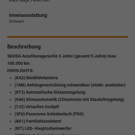
Black Magic Perlefffekt
Innenausstattung
Schwarz
Beschreibung
SKODA Anschlussgarantie 3 Jahre (gesamt 5 Jahre) max.
100.000 km
HIGHLIGHTS:
(KA2) Rückfahrkamera
(1M6) Anhängevorrichtung schwenkbar (elektr. auslösbar)
(8T3) Automatische Distanzregelung
(9AK) Klimaautomatik (Climatronic mit Stauluftregelung)
(7J2) virtuelles Cockpit
(3FU) Panorama Schiebedach (PSD)
(8G1) Fernlichtassistent
(8IT) LED- Hauptscheinwerfer