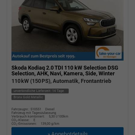
Skoda Kodiaq
2.0 TDI 110 kW Selection DSG
Selection, AHK, Navi, Kamera, Side, Winter
110 kW (150 PS), Automatik, Frontantrieb
unverbindliche Lieferzeit:
14 Tage
Bronx Gold Metallic
Fahrzeugnr.: 510551
Diesel
Fahrzeug mit Tageszulassung
Verbrauch kombiniert:
5,30 l/100km
CO
-Klasse:
E
2
CO
-Emissionen:
139,00 g/km
2
» Angebotdetails