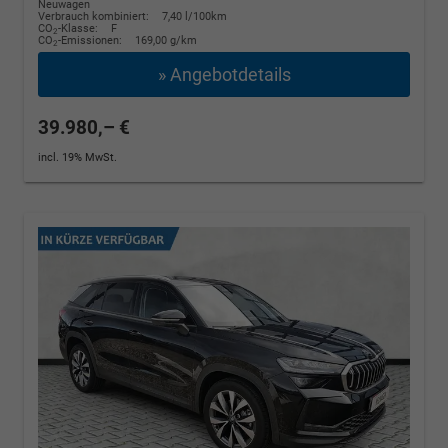
Neuwagen
Verbrauch kombiniert:
7,40 l/100km
CO
-Klasse:
F
2
CO
-Emissionen:
169,00 g/km
2
» Angebotdetails
39.980,– €
incl. 19% MwSt.