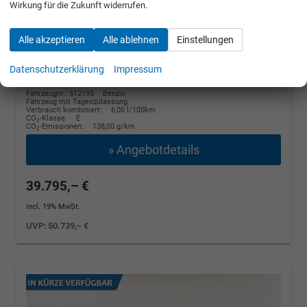
Wirkung für die Zukunft widerrufen.
Winter, 4 J.- Garantie
110 kW (150 PS), Automatik, Frontantrieb
Alle akzeptieren
Alle ablehnen
Einstellungen
unverbindliche Lieferzeit:
14 Tage
Graphite Grau Metallic
Datenschutzerklärung
Impressum
Fahrzeugnr.: 512195
Benzin
Fahrzeug mit Tageszulassung
Verbrauch kombiniert:
6,00 l/100km
CO
-Klasse:
E
2
CO
-Emissionen:
138,00 g/km
2
» Angebotdetails
39.795,– €
incl. 19% MwSt.
UVP:
50.739,– €