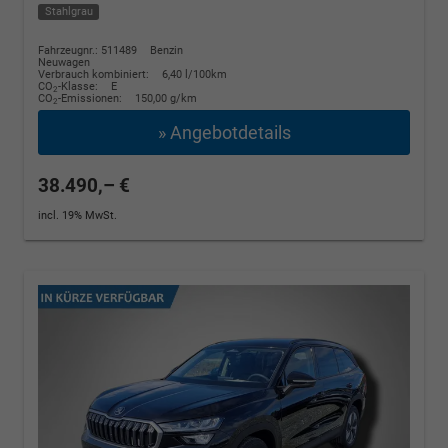
Stahlgrau
Fahrzeugnr.: 511489
Benzin
Neuwagen
Verbrauch kombiniert:
6,40 l/100km
CO
-Klasse:
E
2
CO
-Emissionen:
150,00 g/km
2
» Angebotdetails
38.490,– €
incl. 19% MwSt.