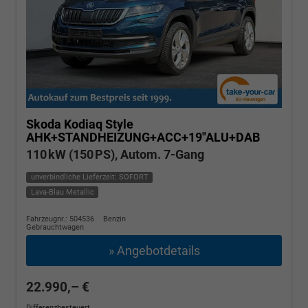
Skoda Kodiaq
Style
AHK+STANDHEIZUNG+ACC+19"ALU+DAB
110 kW (150 PS), Autom. 7-Gang
unverbindliche Lieferzeit: SOFORT
Lava-Blau Metallic
Fahrzeugnr.: 504536
Benzin
Gebrauchtwagen
» Angebotdetails
22.990,– €
Differenzbesteuert