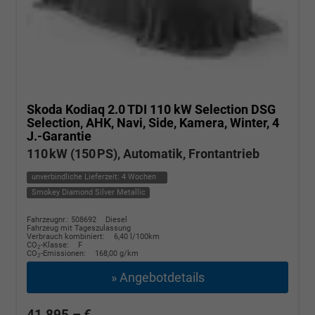
Skoda Kodiaq
2.0 TDI 110 kW Selection DSG
Selection, AHK, Navi, Side, Kamera, Winter, 4
J.-Garantie
110 kW (150 PS), Automatik, Frontantrieb
unverbindliche Lieferzeit:
4 Wochen
Smokey Diamond Silver Metallic
Fahrzeugnr.: 508692
Diesel
Fahrzeug mit Tageszulassung
Verbrauch kombiniert:
6,40 l/100km
CO
-Klasse:
F
2
CO
-Emissionen:
168,00 g/km
2
» Angebotdetails
41.895,– €