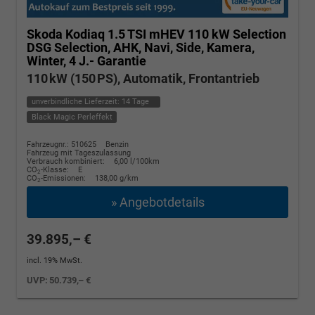
Skoda Kodiaq
1.5 TSI mHEV 110 kW Selection
DSG Selection, AHK, Navi, Side, Kamera,
Winter, 4 J.- Garantie
110 kW (150 PS), Automatik, Frontantrieb
unverbindliche Lieferzeit:
14 Tage
Black Magic Perleffekt
Fahrzeugnr.: 510625
Benzin
Fahrzeug mit Tageszulassung
Verbrauch kombiniert:
6,00 l/100km
CO
-Klasse:
E
2
CO
-Emissionen:
138,00 g/km
2
» Angebotdetails
39.895,– €
incl. 19% MwSt.
UVP:
50.739,– €