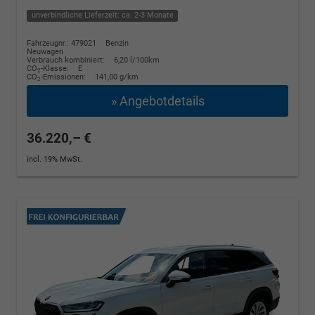
unverbindliche Lieferzeit: ca. 2-3 Monate
Fahrzeugnr.: 479021
Benzin
Neuwagen
Verbrauch kombiniert:
6,20 l/100km
CO
-Klasse:
E
2
CO
-Emissionen:
141,00 g/km
2
» Angebotdetails
36.220,– €
incl. 19% MwSt.