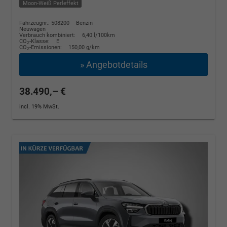
Moon-Weiß Perleffekt
Fahrzeugnr.: 508200
Benzin
Neuwagen
Verbrauch kombiniert:
6,40 l/100km
CO
-Klasse:
E
2
CO
-Emissionen:
150,00 g/km
2
» Angebotdetails
38.490,– €
incl. 19% MwSt.