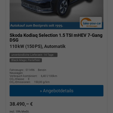
Skoda Kodiaq
Selection 1.5 TSI mHEV 7-Gang
DSG
110 kW (150 PS), Automatik
unverbindliche Lieferzeit:
14 Tage
Black-Magic Perleffekt
Fahrzeugnr.: 511496
Benzin
Neuwagen
Verbrauch kombiniert:
6,40 l/100km
CO
-Klasse:
E
2
CO
-Emissionen:
150,00 g/km
2
» Angebotdetails
38.490,– €
incl. 19% MwSt.