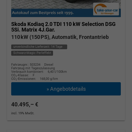
Skoda Kodiaq
2.0 TDI 110 kW Selection DSG
5Si. Matrix 4J.Gar.
110 kW (150 PS), Automatik, Frontantrieb
unverbindliche Lieferzeit:
14 Tage
Schwarz-Magic Perleffekt
Fahrzeugnr.: 503234
Diesel
Fahrzeug mit Tageszulassung
Verbrauch kombiniert:
6,40 l/100km
CO
-Klasse:
F
2
CO
-Emissionen:
168,00 g/km
2
» Angebotdetails
40.495,– €
incl. 19% MwSt.