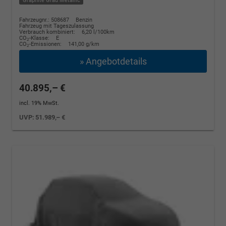
Graphite Grau Metallic
Fahrzeugnr.: 508687
Benzin
Fahrzeug mit Tageszulassung
Verbrauch kombiniert:
6,20 l/100km
CO
-Klasse:
E
2
CO
-Emissionen:
141,00 g/km
2
» Angebotdetails
40.895,– €
incl. 19% MwSt.
UVP:
51.989,– €