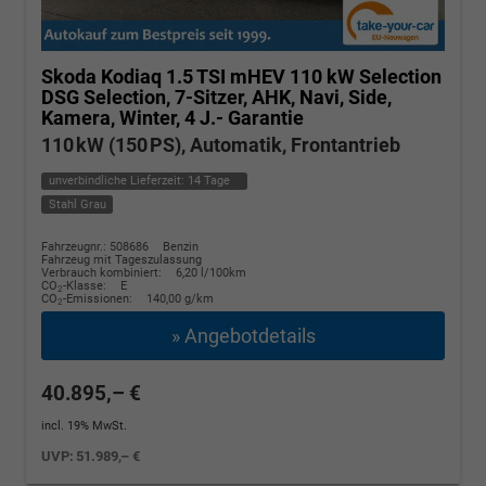
Skoda Kodiaq
1.5 TSI mHEV 110 kW Selection
DSG Selection, 7-Sitzer, AHK, Navi, Side,
Kamera, Winter, 4 J.- Garantie
110 kW (150 PS), Automatik, Frontantrieb
unverbindliche Lieferzeit:
14 Tage
Stahl Grau
Fahrzeugnr.: 508686
Benzin
Fahrzeug mit Tageszulassung
Verbrauch kombiniert:
6,20 l/100km
CO
-Klasse:
E
2
CO
-Emissionen:
140,00 g/km
2
» Angebotdetails
40.895,– €
incl. 19% MwSt.
UVP:
51.989,– €