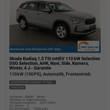
Skoda Kodiaq
1.5 TSI mHEV 110 kW Selection
DSG Selection, AHK, Navi, Side, Kamera,
Winter, 4 J.- Garantie
110 kW (150 PS), Automatik, Frontantrieb
unverbindliche Lieferzeit:
14 Tage
Stahl Grau
Fahrzeugnr.: 508683
Benzin
Fahrzeug mit Tageszulassung
Verbrauch kombiniert:
6,00 l/100km
CO
-Klasse:
E
2
CO
-Emissionen:
138,00 g/km
2