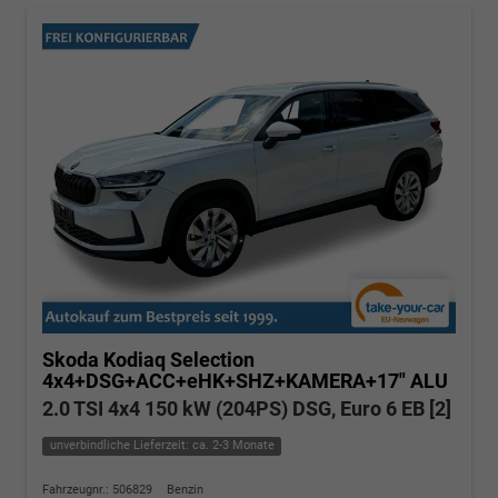
Skoda Kodiaq
Selection
4x4+DSG+ACC+eHK+SHZ+KAMERA+17" ALU
2.0 TSI 4x4 150 kW (204PS) DSG, Euro 6 EB [2]
unverbindliche Lieferzeit: ca. 2-3 Monate
Fahrzeugnr.: 506829
Benzin