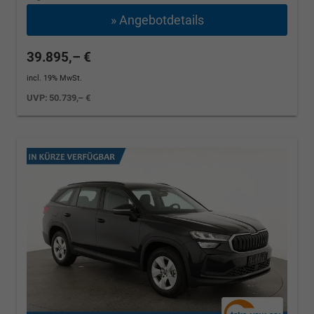
» Angebotdetails
39.895,– €
incl. 19% MwSt.
UVP:
50.739,– €