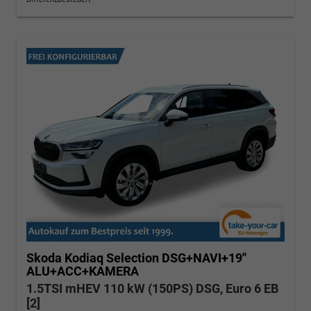
Skoda Kodiaq
Selection DSG+NAVI+19''
ALU+ACC+KAMERA
1.5TSI mHEV 110 kW (150PS) DSG, Euro 6 EB
[2]