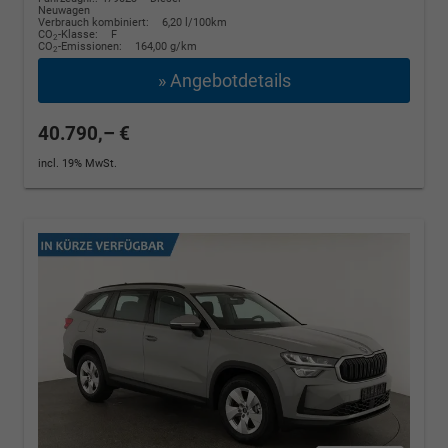
Neuwagen
Verbrauch kombiniert:
6,20 l/100km
CO
-Klasse:
F
2
CO
-Emissionen:
164,00 g/km
2
» Angebotdetails
40.790,– €
incl. 19% MwSt.