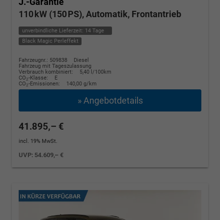
J.-Garantie
110 kW (150 PS), Automatik, Frontantrieb
unverbindliche Lieferzeit:
14 Tage
Black Magic Perleffekt
Fahrzeugnr.: 509838
Diesel
Fahrzeug mit Tageszulassung
Verbrauch kombiniert:
5,40 l/100km
CO
-Klasse:
E
2
CO
-Emissionen:
140,00 g/km
2
» Angebotdetails
41.895,– €
incl. 19% MwSt.
UVP:
54.609,– €