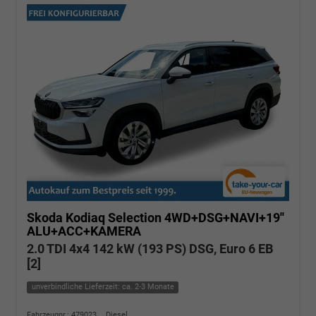
Skoda Kodiaq
Selection 4WD+DSG+NAVI+19''
ALU+ACC+KAMERA
2.0 TDI 4x4 142 kW (193 PS) DSG, Euro 6 EB
[2]
unverbindliche Lieferzeit: ca. 2-3 Monate
Fahrzeugnr.: 479023
Diesel