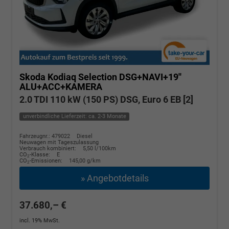
Skoda Kodiaq
Selection DSG+NAVI+19''
ALU+ACC+KAMERA
2.0 TDI 110 kW (150 PS) DSG, Euro 6 EB [2]
unverbindliche Lieferzeit: ca. 2-3 Monate
Fahrzeugnr.: 479022
Diesel
Neuwagen mit Tageszulassung
Verbrauch kombiniert:
5,50 l/100km
CO
-Klasse:
E
2
CO
-Emissionen:
145,00 g/km
2
» Angebotdetails
37.680,– €
incl. 19% MwSt.