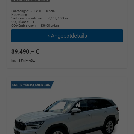
Fahrzeugnr.: 511490
Benzin
Neuwagen
Verbrauch kombiniert:
6,10 l/100km
CO
-Klasse:
E
2
CO
-Emissionen:
138,00 g/km
2
» Angebotdetails
39.490,– €
incl. 19% MwSt.