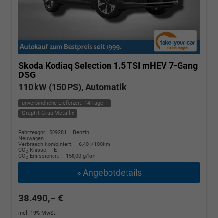
Skoda Kodiaq
Selection 1.5 TSI mHEV 7-Gang
DSG
110 kW (150 PS), Automatik
unverbindliche Lieferzeit:
14 Tage
Graphit Grau Metallic
Fahrzeugnr.: 509281
Benzin
Neuwagen
Verbrauch kombiniert:
6,40 l/100km
CO
-Klasse:
E
2
CO
-Emissionen:
150,00 g/km
2
» Angebotdetails
38.490,– €
incl. 19% MwSt.