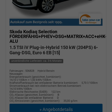
Skoda Kodiaq
Selection
FÖRDERFÄHIG+PHEV+DSG+MATRIX+ACC+eHK+S
ALU
1.5 TSI iV Plug-in-Hybrid 150 kW (204PS) 6-
Gang-DSG, Euro 6 EB [15]
unverbindliche Lieferzeit: ca. 3-6 Monate
Fahrzeugnr.: 506828
Hybrid Benzin
Neuwagen
Energieverbrauch (gewichtet, kombiniert):
14,10 l/100km + 1,50 kWh/100km
Kraftstoffverbrauch bei entladener Batterie kombiniert:
5,70 l/100km
Stromverbrauch bei rein elektrischem Betrieb kombiniert:
14,10 kWh/100km
Elektrische Reichweite (EAER):
122 km
CO
-Klasse (gewichtet, kombiniert):
B
2
CO
-Klasse bei entladener Batterie:
D
2
CO
-Emissionen (gewichtet, kombiniert):
35,00 g/km
2
» Angebotdetails