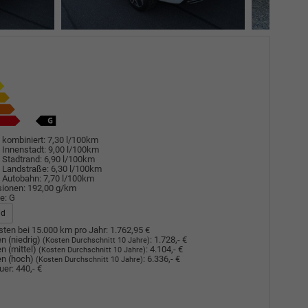
 kombiniert:
7,30 l/100km
 Innenstadt:
9,00 l/100km
 Stadtrand:
6,90 l/100km
 Landstraße:
6,30 l/100km
 Autobahn:
7,70 l/100km
sionen:
192,00 g/km
e:
G
ad
ten bei 15.000 km pro Jahr:
1.762,95 €
n (niedrig)
:
1.728,- €
(Kosten Durchschnitt 10 Jahre)
n (mittel)
:
4.104,- €
(Kosten Durchschnitt 10 Jahre)
n (hoch)
:
6.336,- €
(Kosten Durchschnitt 10 Jahre)
uer:
440,- €