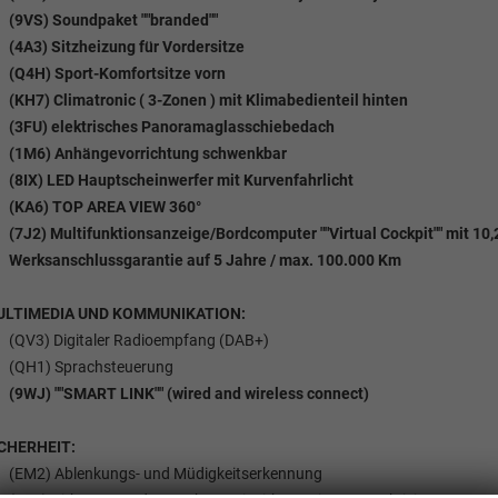
(9VS) Soundpaket ""branded""
(4A3) Sitzheizung für Vordersitze
(Q4H) Sport-Komfortsitze vorn
(KH7) Climatronic ( 3-Zonen ) mit Klimabedienteil hinten
(3FU) elektrisches Panoramaglasschiebedach
(1M6) Anhängevorrichtung schwenkbar
(8IX) LED Hauptscheinwerfer mit Kurvenfahrlicht
(KA6) TOP AREA VIEW 360°
(7J2) Multifunktionsanzeige/Bordcomputer ""Virtual Cockpit"" mit 10
Werksanschlussgarantie auf 5 Jahre / max. 100.000 Km
ULTIMEDIA UND KOMMUNIKATION:
(QV3) Digitaler Radioempfang (DAB+)
(QH1) Sprachsteuerung
(9WJ) ""SMART LINK"" (wired and wireless connect)
CHERHEIT:
(EM2) Ablenkungs- und Müdigkeitserkennung