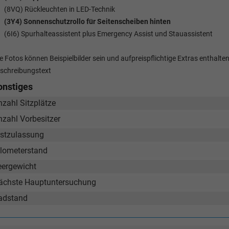
(8VQ) Rückleuchten in LED-Technik
(3Y4) Sonnenschutzrollo für Seitenscheiben hinten
(6I6) Spurhalteassistent plus Emergency Assist und Stauassistent
le Fotos können Beispielbilder sein und aufpreispflichtige Extras enthal
schreibungstext
onstiges
nzahl Sitzplätze
nzahl Vorbesitzer
rstzulassung
ilometerstand
eergewicht
ächste Hauptuntersuchung
adstand