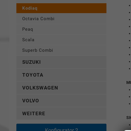
Kodiaq
Octavia Combi
Peaq
Scala
Superb Combi
SUZUKI
TOYOTA
M
VOLKSWAGEN
VOLVO
WEITERE
SI
Konfigurator 2