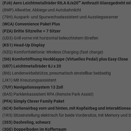
(PJ6) Aero Leichtmetallräder RILA 8Jx20"" Anthrazit Glanzgedreht m
(8WP) Allwetter, Abbiege und Autobahnlicht
(79H) Auspark- und Spurwechselassistent und Ausstiegswarner
(WCA) Convenience Paket Plus
(PZA) Dritte Sitzreihe = 7 Sitzer
(UD3) Grill vorne mit horizontal beleuchtetem Streifen
(KS1) Head-Up Display
(9ZQ) Komforttelefonie: Wireless Charging (fast charge)
(5I6) Komfortöffnung Heckklappe (Virtuelles Pedal) plus Easy Close
(U07) Leichtmetallräder 8J x 20
(8I6) Lendenwirbelstütze, pneumatisch einstellbar beidseitig
Tom Wollschläger
yamin Schael
(JX1) Mit Kreuzungsassistent
(7UY) Navigationssystem 13 Zoll
Verkauf
Verkauf
(8A5) Parklenkassistent RPA (Remote Park Assist)
(PFA) Simply Clever Family Paket
Tel. 04181/2176-21
. 04181/2176-24
(6C4) Seitenairbag vorn und hinten, mit Kopfairbag und Interaktionsa
(1R3) Sitzeinstellung elektrisch für beide Vordersitze, mit Memory und S
wollschlaeger@take-your-car.de
l@take-your-car.de
(3S5) Dachreling, schwarz
(3GE) Doppelboden im Kofferraum