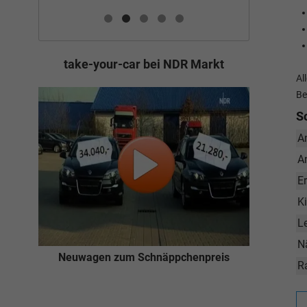
take-your-car bei NDR Markt
Al
Be
S
A
A
E
K
L
N
Neuwagen zum Schnäppchenpreis
R