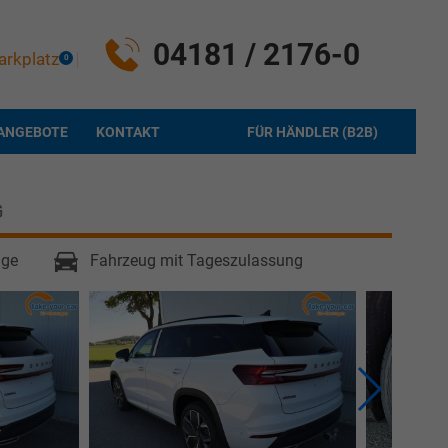
04181 / 2176-0
arkplatz
0
ANGEBOTE
KONTAKT
FÜR HÄNDLER (B2B)
G
age
Fahrzeug mit Tageszulassung