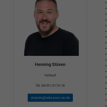
Bün
Henning Stüven
Verkauf
nden
Tel
Tel. 04181/2176-18
schae
stueven@take-your-car.de
de