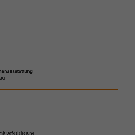
nenausstattung
au
 mit Safesicherung