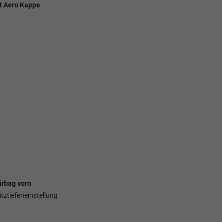
it Aero Kappe
Elvedin Calakovic
Verkauf
Tel. 04181/2176-27
irbag vorn
calakovic@take-your-car.de
itztiefeneinstellung