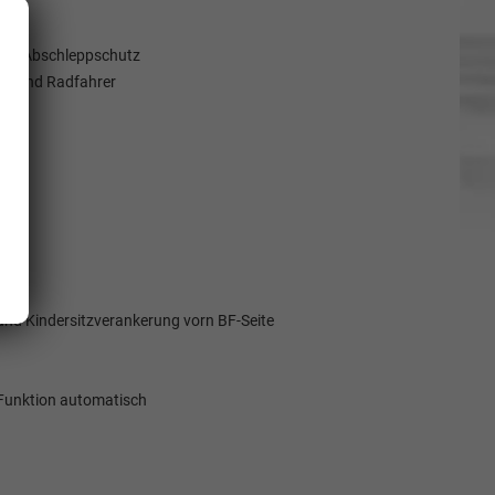
und Abschleppschutz
ger und Radfahrer
r
 und Kindersitzverankerung vorn BF-Seite
 Funktion automatisch