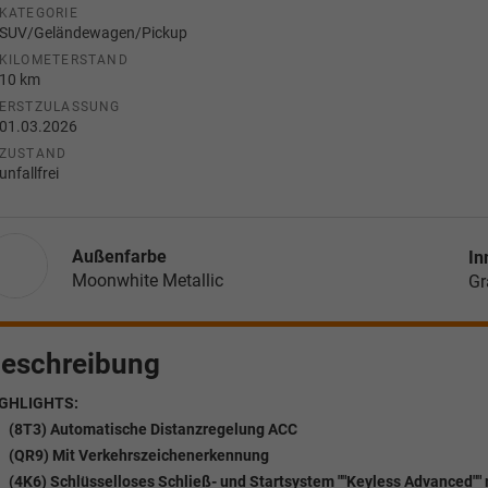
KATEGORIE
SUV/Geländewagen/Pickup
KILOMETERSTAND
10 km
ERSTZULASSUNG
01.03.2026
ZUSTAND
unfallfrei
Außenfarbe
In
Moonwhite Metallic
Gr
eschreibung
GHLIGHTS:
(8T3) Automatische Distanzregelung ACC
(QR9) Mit Verkehrszeichenerkennung
(4K6) Schlüsselloses Schließ- und Startsystem ""Keyless Advanced""