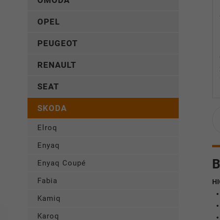
OMODA
OPEL
PEUGEOT
RENAULT
SEAT
SKODA
Elroq
Enyaq
B
Enyaq Coupé
Fabia
HI
Kamiq
Karoq