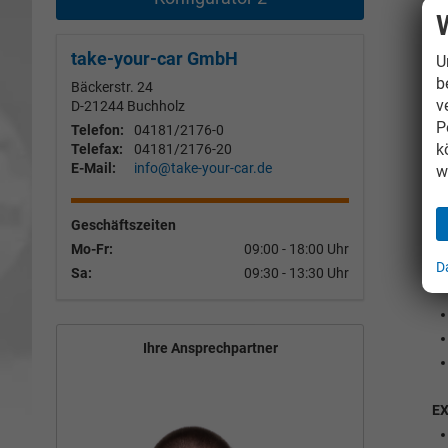
take-your-car GmbH
U
b
Bäckerstr. 24
v
D-21244
Buchholz
P
Telefon:
04181/2176-0
k
Telefax:
04181/2176-20
E-Mail:
info@take-your-car.de
w
I
Geschäftszeiten
Mo-Fr:
09:00 - 18:00 Uhr
D
Sa:
09:30 - 13:30 Uhr
Ihre Ansprechpartner
E