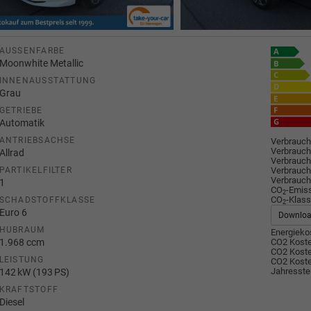
AUSSENFARBE
Moonwhite Metallic
INNENAUSSTATTUNG
Grau
GETRIEBE
Automatik
ANTRIEBSACHSE
Verbrauch
Verbrauch
Allrad
Verbrauch
Verbrauch
PARTIKELFILTER
Verbrauch
1
CO
-Emis
2
CO
-Klass
SCHADSTOFFKLASSE
2
Euro 6
Downlo
HUBRAUM
Energiekos
1.968 ccm
CO2 Koste
CO2 Koste
LEISTUNG
CO2 Koste
Jahresste
142 kW (193 PS)
KRAFTSTOFF
Diesel