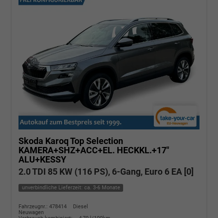
Skoda Karoq
Top Selection
KAMERA+SHZ+ACC+EL. HECKKL.+17"
ALU+KESSY
2.0 TDI 85 KW (116 PS), 6-Gang, Euro 6 EA [0]
unverbindliche Lieferzeit: ca. 3-6 Monate
Fahrzeugnr.: 478414
Diesel
Neuwagen