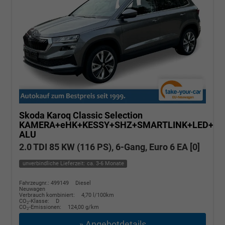
Skoda Karoq
Classic Selection
KAMERA+eHK+KESSY+SHZ+SMARTLINK+LED+16
ALU
2.0 TDI 85 KW (116 PS), 6-Gang, Euro 6 EA [0]
unverbindliche Lieferzeit: ca. 3-6 Monate
Fahrzeugnr.: 499149
Diesel
Neuwagen
Verbrauch kombiniert:
4,70 l/100km
CO
-Klasse:
D
2
CO
-Emissionen:
124,00 g/km
2
» Angebotdetails