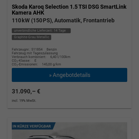
Skoda Karoq
Selection 1.5 TSI DSG SmartLink
Kamera AHK
110 kW (150 PS), Automatik, Frontantrieb
unverbindliche Lieferzeit:
14 Tage
Graphite-Grau Metallic
Fahrzeugnr.: 511854
Benzin
Fahrzeug mit Tageszulassung
Verbrauch kombiniert:
6,40 l/100km
CO
-Klasse:
E
2
CO
-Emissionen:
145,00 g/km
2
» Angebotdetails
31.090,– €
incl. 19% MwSt.