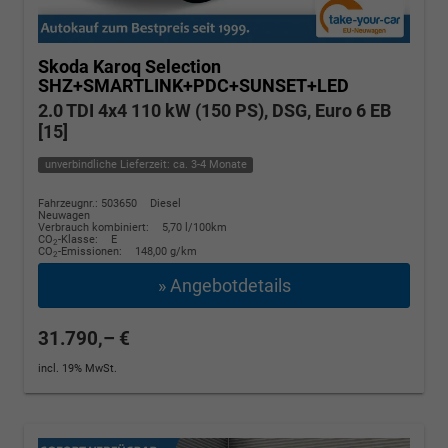
Skoda Karoq
Selection
SHZ+SMARTLINK+PDC+SUNSET+LED
2.0 TDI 4x4 110 kW (150 PS), DSG, Euro 6 EB
[15]
unverbindliche Lieferzeit: ca. 3-4 Monate
Fahrzeugnr.: 503650
Diesel
Neuwagen
Verbrauch kombiniert:
5,70 l/100km
CO
-Klasse:
E
2
CO
-Emissionen:
148,00 g/km
2
» Angebotdetails
31.790,– €
incl. 19% MwSt.