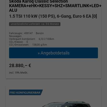
Skoda Karoq
Classic Selection
KAMERA+eHK+KESSY+SHZ+SMARTLINK+LED+16
ALU
1.5 TSI 110 kW (150 PS), 6-Gang, Euro 6 EA [0]
unverbindliche Lieferzeit: ca. 3-6 Monate
Fahrzeugnr.: 499147
Benzin
Neuwagen
Verbrauch kombiniert:
6,10 l/100km
CO
-Klasse:
E
2
CO
-Emissionen:
138,00 g/km
2
» Angebotdetails
28.880,– €
incl. 19% MwSt.