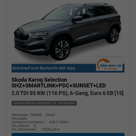
Skoda Karoq
Selection
SHZ+SMARTLINK+PDC+SUNSET+LED
2.0 TDI 85 KW (116 PS), 6-Gang, Euro 6 EB [15]
unverbindliche Lieferzeit: ca. 3-4 Monate
Fahrzeugnr.: 503648
Diesel
Neuwagen
Verbrauch kombiniert:
4,90 l/100km
CO
-Klasse:
D
2
CO
-Emissionen:
129,00 g/km
2