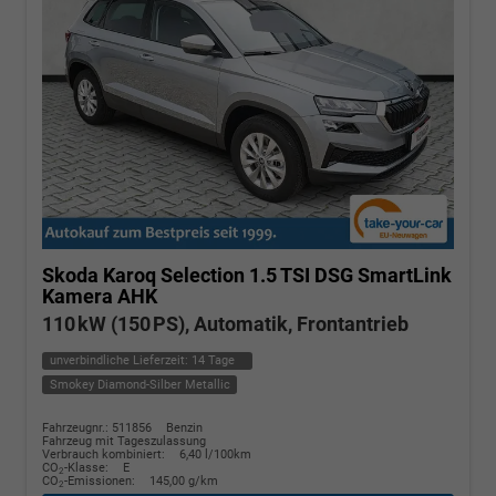
Skoda Karoq
Selection 1.5 TSI DSG SmartLink
Kamera AHK
110 kW (150 PS), Automatik, Frontantrieb
unverbindliche Lieferzeit:
14 Tage
Smokey Diamond-Silber Metallic
Fahrzeugnr.: 511856
Benzin
Fahrzeug mit Tageszulassung
Verbrauch kombiniert:
6,40 l/100km
CO
-Klasse:
E
2
CO
-Emissionen:
145,00 g/km
2