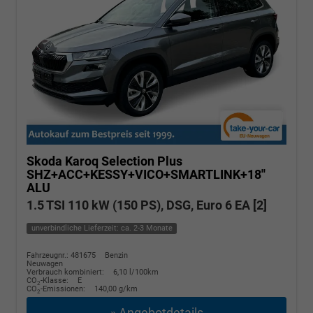
Skoda Karoq
Selection Plus
SHZ+ACC+KESSY+VICO+SMARTLINK+18''
ALU
1.5 TSI 110 kW (150 PS), DSG, Euro 6 EA [2]
unverbindliche Lieferzeit: ca. 2-3 Monate
Fahrzeugnr.: 481675
Benzin
Neuwagen
Verbrauch kombiniert:
6,10 l/100km
CO
-Klasse:
E
2
CO
-Emissionen:
140,00 g/km
2
» Angebotdetails