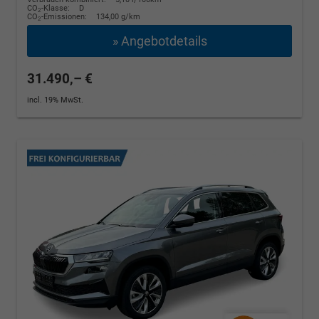
CO
-Klasse:
D
2
CO
-Emissionen:
134,00 g/km
2
» Angebotdetails
31.490,– €
incl. 19% MwSt.