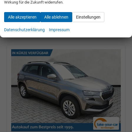
Wirkung für die Zukunft widerrufen.
30.684,– €
Alle akzeptieren
Alle ablehnen
Einstellungen
incl. 19% MwSt.
UVP:
40.740,– €
Datenschutzerklärung
Impressum