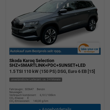
Skoda Karoq
Selection
SHZ+SMARTLINK+PDC+SUNSET+LED
1.5 TSI 110 kW (150 PS) DSG, Euro 6 EB [15]
unverbindliche Lieferzeit: ca. 3-4 Monate
Fahrzeugnr.: 503647
Benzin
Neuwagen
Verbrauch kombiniert:
6,10 l/100km
CO
-Klasse:
E
2
CO
-Emissionen:
140,00 g/km
2
» Angebotdetails