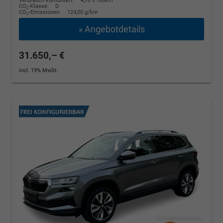
Verbrauch kombiniert:
4,70 l/100km
CO
-Klasse:
D
2
CO
-Emissionen:
124,00 g/km
2
» Angebotdetails
31.650,– €
incl. 19% MwSt.