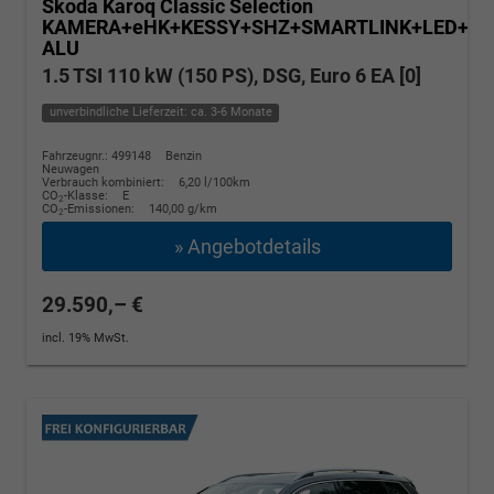
Skoda Karoq
Classic Selection
KAMERA+eHK+KESSY+SHZ+SMARTLINK+LED+16
ALU
1.5 TSI 110 kW (150 PS), DSG, Euro 6 EA [0]
unverbindliche Lieferzeit: ca. 3-6 Monate
Fahrzeugnr.: 499148
Benzin
Neuwagen
Verbrauch kombiniert:
6,20 l/100km
CO
-Klasse:
E
2
CO
-Emissionen:
140,00 g/km
2
» Angebotdetails
29.590,– €
incl. 19% MwSt.