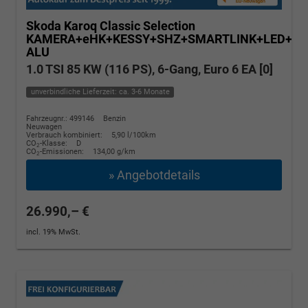
Skoda Karoq
Classic Selection
KAMERA+eHK+KESSY+SHZ+SMARTLINK+LED+16
ALU
1.0 TSI 85 KW (116 PS), 6-Gang, Euro 6 EA [0]
unverbindliche Lieferzeit: ca. 3-6 Monate
Fahrzeugnr.: 499146
Benzin
Neuwagen
Verbrauch kombiniert:
5,90 l/100km
CO
-Klasse:
D
2
CO
-Emissionen:
134,00 g/km
2
» Angebotdetails
26.990,– €
incl. 19% MwSt.