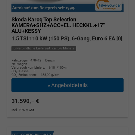
Skoda Karoq
Top Selection
KAMERA+SHZ+ACC+EL. HECKKL.+17"
ALU+KESSY
1.5 TSI 110 kW (150 PS), 6-Gang, Euro 6 EA [0]
unverbindliche Lieferzeit: ca. 3-6 Monate
Fahrzeugnr.: 478412
Benzin
Neuwagen
Verbrauch kombiniert:
6,10 l/100km
CO
-Klasse:
E
2
CO
-Emissionen:
138,00 g/km
2
» Angebotdetails
31.590,– €
incl. 19% MwSt.