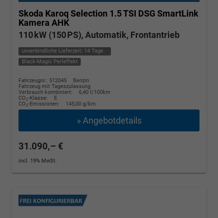
Skoda Karoq
Selection 1.5 TSI DSG SmartLink
Kamera AHK
110 kW (150 PS), Automatik, Frontantrieb
unverbindliche Lieferzeit:
14 Tage
Black-Magic Perleffekt
Fahrzeugnr.: 512045
Benzin
Fahrzeug mit Tageszulassung
Verbrauch kombiniert:
6,40 l/100km
CO
-Klasse:
E
2
CO
-Emissionen:
145,00 g/km
2
» Angebotdetails
31.090,– €
incl. 19% MwSt.