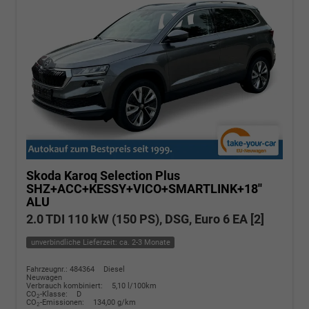
Skoda Karoq
Selection Plus
SHZ+ACC+KESSY+VICO+SMARTLINK+18''
ALU
2.0 TDI 110 kW (150 PS), DSG, Euro 6 EA [2]
unverbindliche Lieferzeit: ca. 2-3 Monate
Fahrzeugnr.: 484364
Diesel
Neuwagen
Verbrauch kombiniert:
5,10 l/100km
CO
-Klasse:
D
2
CO
-Emissionen:
134,00 g/km
2