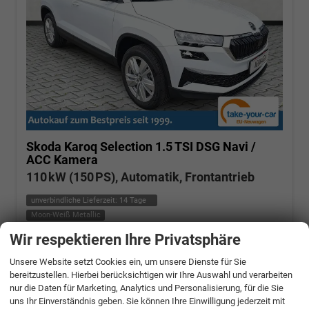
Skoda Karoq
Selection 1.5 TSI DSG Navi /
ACC Kamera
110 kW (150 PS), Automatik, Frontantrieb
unverbindliche Lieferzeit:
14 Tage
Moon-Weiß Metallic
Wir respektieren Ihre Privatsphäre
Fahrzeugnr.: 506662
Benzin
Fahrzeug mit Tageszulassung
Verbrauch kombiniert:
6,20 l/100km
Unsere Website setzt Cookies ein, um unsere Dienste für Sie
CO
-Klasse:
E
2
bereitzustellen. Hierbei berücksichtigen wir Ihre Auswahl und verarbeiten
CO
-Emissionen:
140,00 g/km
2
nur die Daten für Marketing, Analytics und Personalisierung, für die Sie
» Angebotdetails
uns Ihr Einverständnis geben. Sie können Ihre Einwilligung jederzeit mit