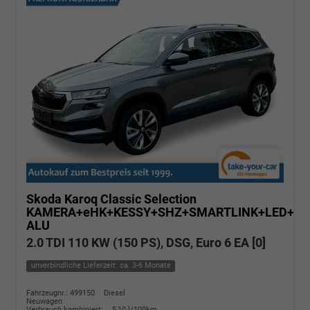
Skoda Karoq
Classic Selection
KAMERA+eHK+KESSY+SHZ+SMARTLINK+LED+16
ALU
2.0 TDI 110 KW (150 PS), DSG, Euro 6 EA [0]
unverbindliche Lieferzeit: ca. 3-6 Monate
Fahrzeugnr.: 499150
Diesel
Neuwagen
Verbrauch kombiniert:
5,10 l/100km