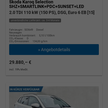
Skoda Karoq
Selection
SHZ+SMARTLINK+PDC+SUNSET+LED
2.0 TDI 110 kW (150 PS), DSG, Euro 6 EB [15]
unverbindliche Lieferzeit: ca. 3-4 Monate
Fahrzeugnr.: 503649
Diesel
Neuwagen
Verbrauch kombiniert:
5,10 l/100km
CO
-Klasse:
D
2
CO
-Emissionen:
134,00 g/km
2
» Angebotdetails
29.880,– €
incl. 19% MwSt.