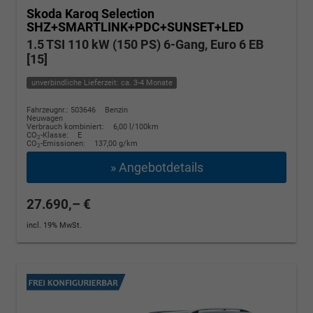
Skoda Karoq
Selection
SHZ+SMARTLINK+PDC+SUNSET+LED
1.5 TSI 110 kW (150 PS) 6-Gang, Euro 6 EB
[15]
unverbindliche Lieferzeit: ca. 3-4 Monate
Fahrzeugnr.: 503646
Benzin
Neuwagen
Verbrauch kombiniert:
6,00 l/100km
CO
-Klasse:
E
2
CO
-Emissionen:
137,00 g/km
2
» Angebotdetails
27.690,– €
incl. 19% MwSt.