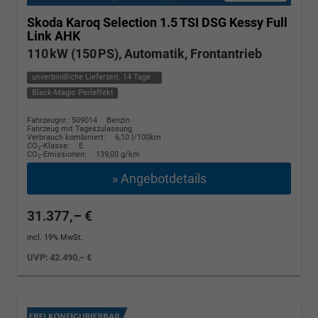
Skoda Karoq
Selection 1.5 TSI DSG Kessy Full
Link AHK
110 kW (150 PS), Automatik, Frontantrieb
unverbindliche Lieferzeit:
14 Tage
Black-Magic Perleffekt
Fahrzeugnr.: 509014
Benzin
Fahrzeug mit Tageszulassung
Verbrauch kombiniert:
6,10 l/100km
CO
-Klasse:
E
2
CO
-Emissionen:
139,00 g/km
2
» Angebotdetails
31.377,– €
incl. 19% MwSt.
UVP:
42.490,– €