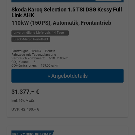
Skoda Karoq
Selection 1.5 TSI DSG Kessy Full
Link AHK
110 kW (150 PS), Automatik, Frontantrieb
unverbindliche Lieferzeit:
14 Tage
Black-Magic Perleffekt
Fahrzeugnr.: 509014
Benzin
Fahrzeug mit Tageszulassung
Verbrauch kombiniert:
6,10 l/100km
CO
-Klasse:
E
2
CO
-Emissionen:
139,00 g/km
2
» Angebotdetails
31.377,– €
incl. 19% MwSt.
UVP:
42.490,– €