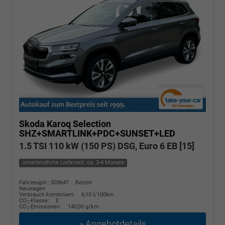
Skoda Karoq
Selection
SHZ+SMARTLINK+PDC+SUNSET+LED
1.5 TSI 110 kW (150 PS) DSG, Euro 6 EB [15]
unverbindliche Lieferzeit: ca. 3-4 Monate
Fahrzeugnr.: 503647
Benzin
Neuwagen
Verbrauch kombiniert:
6,10 l/100km
CO
-Klasse:
E
2
CO
-Emissionen:
140,00 g/km
2
» Angebotdetails