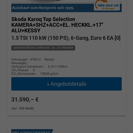
Skoda Karoq
Top Selection
KAMERA+SHZ+ACC+EL. HECKKL.+17"
ALU+KESSY
1.5 TSI 110 kW (150 PS), 6-Gang, Euro 6 EA [0]
unverbindliche Lieferzeit: ca. 3-6 Monate
Fahrzeugnr.: 478412
Benzin
Neuwagen
Verbrauch kombiniert:
6,10 l/100km
CO
-Klasse:
E
2
CO
-Emissionen:
138,00 g/km
2
» Angebotdetails
31.590,– €
incl. 19% MwSt.