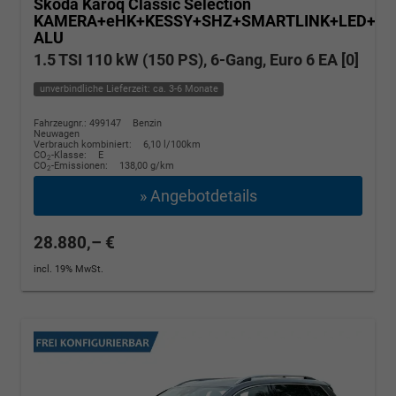
Skoda Karoq
Classic Selection
KAMERA+eHK+KESSY+SHZ+SMARTLINK+LED+16
ALU
1.5 TSI 110 kW (150 PS), 6-Gang, Euro 6 EA [0]
unverbindliche Lieferzeit: ca. 3-6 Monate
Fahrzeugnr.: 499147
Benzin
Neuwagen
Verbrauch kombiniert:
6,10 l/100km
CO
-Klasse:
E
2
CO
-Emissionen:
138,00 g/km
2
» Angebotdetails
28.880,– €
incl. 19% MwSt.