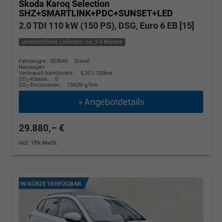
Skoda Karoq
Selection
SHZ+SMARTLINK+PDC+SUNSET+LED
2.0 TDI 110 kW (150 PS), DSG, Euro 6 EB [15]
unverbindliche Lieferzeit: ca. 3-4 Monate
Fahrzeugnr.: 503649
Diesel
Neuwagen
Verbrauch kombiniert:
5,10 l/100km
CO
-Klasse:
D
2
CO
-Emissionen:
134,00 g/km
2
» Angebotdetails
29.880,– €
incl. 19% MwSt.