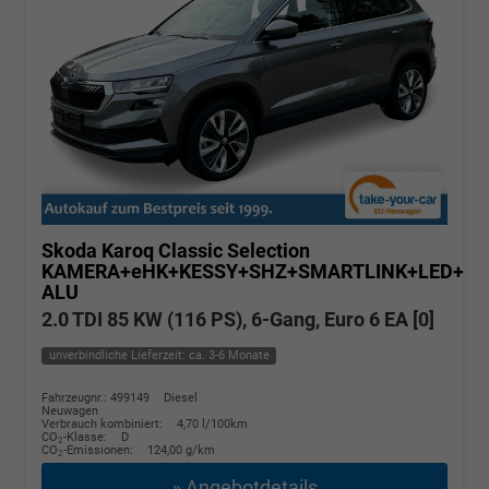
Skoda Karoq
Classic Selection
KAMERA+eHK+KESSY+SHZ+SMARTLINK+LED+16
ALU
2.0 TDI 85 KW (116 PS), 6-Gang, Euro 6 EA [0]
unverbindliche Lieferzeit: ca. 3-6 Monate
Fahrzeugnr.: 499149
Diesel
Neuwagen
Verbrauch kombiniert:
4,70 l/100km
CO
-Klasse:
D
2
CO
-Emissionen:
124,00 g/km
2
» Angebotdetails