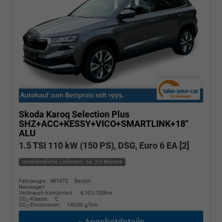
Skoda Karoq
Selection Plus
SHZ+ACC+KESSY+VICO+SMARTLINK+18''
ALU
1.5 TSI 110 kW (150 PS), DSG, Euro 6 EA [2]
unverbindliche Lieferzeit: ca. 2-3 Monate
Fahrzeugnr.: 481675
Benzin
Neuwagen
Verbrauch kombiniert:
6,10 l/100km
CO
-Klasse:
E
2
CO
-Emissionen:
140,00 g/km
2
» Angebotdetails