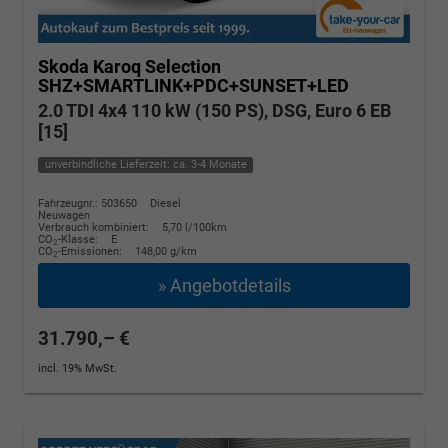
Skoda Karoq
Selection
SHZ+SMARTLINK+PDC+SUNSET+LED
2.0 TDI 4x4 110 kW (150 PS), DSG, Euro 6 EB
[15]
unverbindliche Lieferzeit: ca. 3-4 Monate
Fahrzeugnr.: 503650
Diesel
Neuwagen
Verbrauch kombiniert:
5,70 l/100km
CO
-Klasse:
E
2
CO
-Emissionen:
148,00 g/km
2
» Angebotdetails
31.790,– €
incl. 19% MwSt.