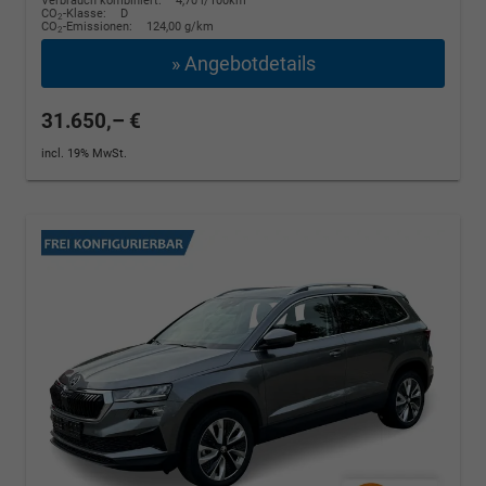
Verbrauch kombiniert:
4,70 l/100km
CO
-Klasse:
D
2
CO
-Emissionen:
124,00 g/km
2
» Angebotdetails
31.650,– €
incl. 19% MwSt.