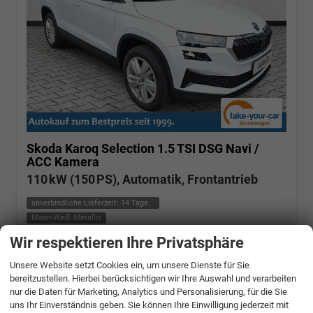
Skoda Karoq
Selection 1.5 TSI DSG Navi /
ACC Kamera
110 kW (150 PS), Automatik, Frontantrieb
unverbindliche Lieferzeit:
14 Tage
Moon-Weiß Metallic
Wir respektieren Ihre Privatsphäre
Fahrzeugnr.: 506662
Benzin
Fahrzeug mit Tageszulassung
Verbrauch kombiniert:
6,20 l/100km
Unsere Website setzt Cookies ein, um unsere Dienste für Sie
CO
-Klasse:
E
2
bereitzustellen. Hierbei berücksichtigen wir Ihre Auswahl und verarbeiten
CO
-Emissionen:
140,00 g/km
2
nur die Daten für Marketing, Analytics und Personalisierung, für die Sie
» Angebotdetails
uns Ihr Einverständnis geben. Sie können Ihre Einwilligung jederzeit mit