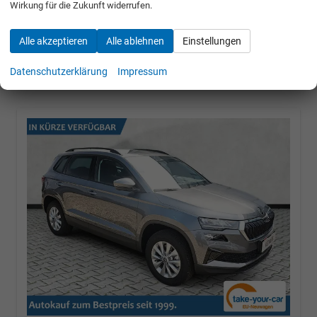
Wirkung für die Zukunft widerrufen.
30.684,– €
Alle akzeptieren
Alle ablehnen
Einstellungen
incl. 19% MwSt.
UVP:
40.740,– €
Datenschutzerklärung
Impressum