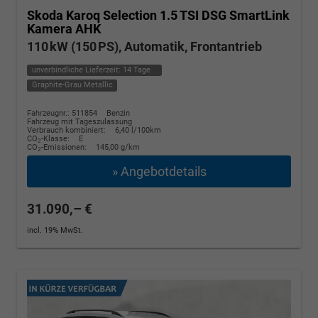
Skoda Karoq
Selection 1.5 TSI DSG SmartLink
Kamera AHK
110 kW (150 PS), Automatik, Frontantrieb
unverbindliche Lieferzeit:
14 Tage
Graphite-Grau Metallic
Fahrzeugnr.: 511854
Benzin
Fahrzeug mit Tageszulassung
Verbrauch kombiniert:
6,40 l/100km
CO
-Klasse:
E
2
CO
-Emissionen:
145,00 g/km
2
» Angebotdetails
31.090,– €
incl. 19% MwSt.