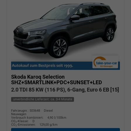
Skoda Karoq
Selection
SHZ+SMARTLINK+PDC+SUNSET+LED
2.0 TDI 85 KW (116 PS), 6-Gang, Euro 6 EB [15]
unverbindliche Lieferzeit: ca. 3-4 Monate
Fahrzeugnr.: 503648
Diesel
Neuwagen
Verbrauch kombiniert:
4,90 l/100km
CO
-Klasse:
D
2
CO
-Emissionen:
129,00 g/km
2