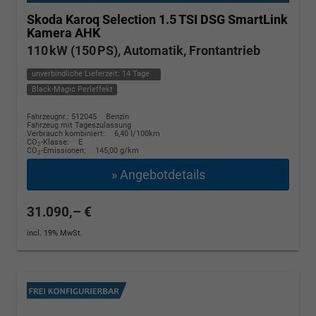
Skoda Karoq
Selection 1.5 TSI DSG SmartLink
Kamera AHK
110 kW (150 PS), Automatik, Frontantrieb
unverbindliche Lieferzeit:
14 Tage
Black-Magic Perleffekt
Fahrzeugnr.: 512045
Benzin
Fahrzeug mit Tageszulassung
Verbrauch kombiniert:
6,40 l/100km
CO
-Klasse:
E
2
CO
-Emissionen:
145,00 g/km
2
» Angebotdetails
31.090,– €
incl. 19% MwSt.