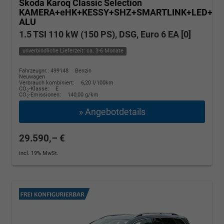
Skoda Karoq
Classic Selection
KAMERA+eHK+KESSY+SHZ+SMARTLINK+LED+16
ALU
1.5 TSI 110 kW (150 PS), DSG, Euro 6 EA [0]
unverbindliche Lieferzeit: ca. 3-6 Monate
Fahrzeugnr.: 499148
Benzin
Neuwagen
Verbrauch kombiniert:
6,20 l/100km
CO
-Klasse:
E
2
CO
-Emissionen:
140,00 g/km
2
» Angebotdetails
29.590,– €
incl. 19% MwSt.