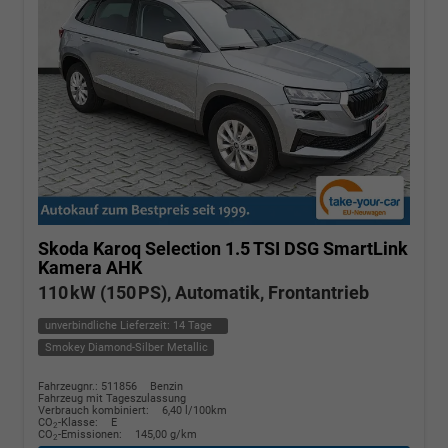
Skoda Karoq
Selection 1.5 TSI DSG SmartLink
Kamera AHK
110 kW (150 PS), Automatik, Frontantrieb
unverbindliche Lieferzeit:
14 Tage
Smokey Diamond-Silber Metallic
Fahrzeugnr.: 511856
Benzin
Fahrzeug mit Tageszulassung
Verbrauch kombiniert:
6,40 l/100km
CO
-Klasse:
E
2
CO
-Emissionen:
145,00 g/km
2