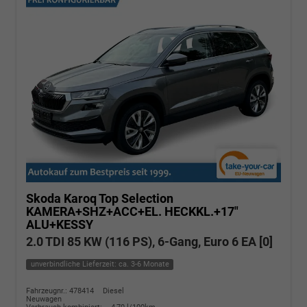
Skoda Karoq
Top Selection
KAMERA+SHZ+ACC+EL. HECKKL.+17"
ALU+KESSY
2.0 TDI 85 KW (116 PS), 6-Gang, Euro 6 EA [0]
unverbindliche Lieferzeit: ca. 3-6 Monate
Fahrzeugnr.: 478414
Diesel
Neuwagen