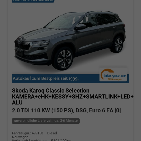
Skoda Karoq
Classic Selection
KAMERA+eHK+KESSY+SHZ+SMARTLINK+LED+16
ALU
2.0 TDI 110 KW (150 PS), DSG, Euro 6 EA [0]
unverbindliche Lieferzeit: ca. 3-6 Monate
Fahrzeugnr.: 499150
Diesel
Neuwagen
Verbrauch kombiniert:
5,10 l/100km