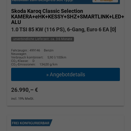
Skoda Karoq
Classic Selection
KAMERA+eHK+KESSY+SHZ+SMARTLINK+LED+16
ALU
1.0 TSI 85 KW (116 PS), 6-Gang, Euro 6 EA [0]
unverbindliche Lieferzeit: ca. 3-6 Monate
Fahrzeugnr.: 499146
Benzin
Neuwagen
Verbrauch kombiniert:
5,90 l/100km
CO
-Klasse:
D
2
CO
-Emissionen:
134,00 g/km
2
» Angebotdetails
26.990,– €
incl. 19% MwSt.