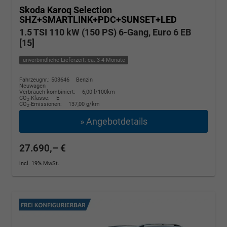
Skoda Karoq
Selection
SHZ+SMARTLINK+PDC+SUNSET+LED
1.5 TSI 110 kW (150 PS) 6-Gang, Euro 6 EB
[15]
unverbindliche Lieferzeit: ca. 3-4 Monate
Fahrzeugnr.: 503646
Benzin
Neuwagen
Verbrauch kombiniert:
6,00 l/100km
CO
-Klasse:
E
2
CO
-Emissionen:
137,00 g/km
2
» Angebotdetails
27.690,– €
incl. 19% MwSt.