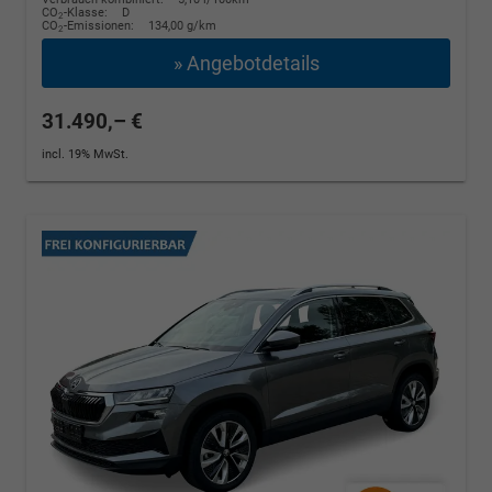
CO
-Klasse:
D
2
CO
-Emissionen:
134,00 g/km
2
» Angebotdetails
31.490,– €
incl. 19% MwSt.