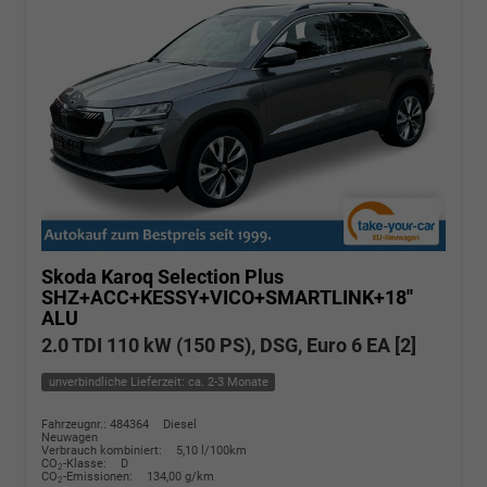
Skoda Karoq
Selection Plus
SHZ+ACC+KESSY+VICO+SMARTLINK+18''
ALU
2.0 TDI 110 kW (150 PS), DSG, Euro 6 EA [2]
unverbindliche Lieferzeit: ca. 2-3 Monate
Fahrzeugnr.: 484364
Diesel
Neuwagen
Verbrauch kombiniert:
5,10 l/100km
CO
-Klasse:
D
2
CO
-Emissionen:
134,00 g/km
2