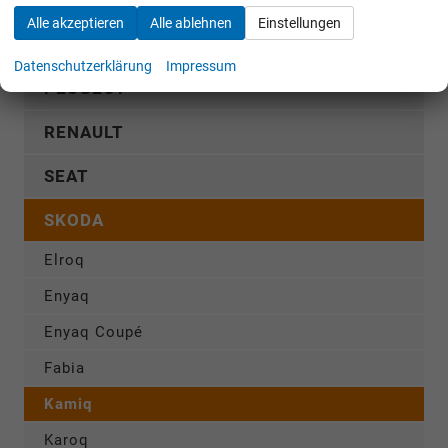
OMODA
Alle akzeptieren
Alle ablehnen
Einstellungen
OPEL
Datenschutzerklärung
Impressum
PEUGEOT
RENAULT
SEAT
SKODA
Elroq
Enyaq
Enyaq Coupé
Fabia
Kamiq
Karoq