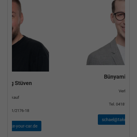
Bünyamin Schael
Verkauf
Tel. 04181/2176-24
schael@take-your-car.de