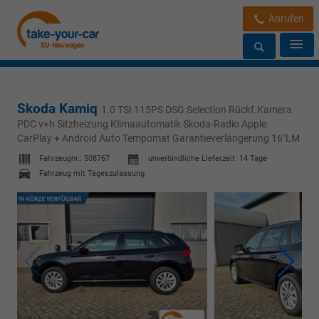
Anrufen
Skoda Kamiq
1.0 TSI 115PS DSG Selection Rückf.Kamera
PDC v+h Sitzheizung Klimaautomatik Skoda-Radio Apple
CarPlay + Android Auto Tempomat Garantieverlängerung 16"LM
Fahrzeugnr.:
508767
unverbindliche Lieferzeit:
14 Tage
Fahrzeug mit Tageszulassung