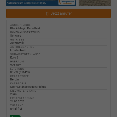
Jetzt anrufen
AUSSENFARBE
Black-Magic Perleffekt
INNENAUSSTATTUNG
Schwarz
GETRIEBE
Automatik
ANTRIEBSACHSE
Frontantrieb
SCHADSTOFFKLASSE
Euro 6
HUBRAUM
999 ccm
LEISTUNG
85 kW (116 PS)
KRAFTSTOFF
Benzin
KATEGORIE
SUV/Geländewagen/Pickup
KILOMETERSTAND
2 km
ERSTZULASSUNG
24.06.2026
ZUSTAND
unfallfrei