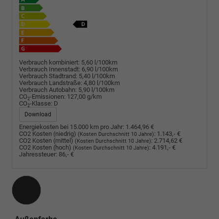
Verbrauch kombiniert:
5,60 l/100km
Verbrauch Innenstadt:
6,90 l/100km
Verbrauch Stadtrand:
5,40 l/100km
Verbrauch Landstraße:
4,80 l/100km
Verbrauch Autobahn:
5,90 l/100km
CO
-Emissionen:
127,00 g/km
2
CO
-Klasse:
D
2
Download
Energiekosten bei 15.000 km pro Jahr:
1.464,96 €
CO2 Kosten (niedrig)
:
1.143,- €
(Kosten Durchschnitt 10 Jahre)
CO2 Kosten (mittel)
:
2.714,62 €
(Kosten Durchschnitt 10 Jahre)
CO2 Kosten (hoch)
:
4.191,- €
(Kosten Durchschnitt 10 Jahre)
Jahressteuer:
86,- €