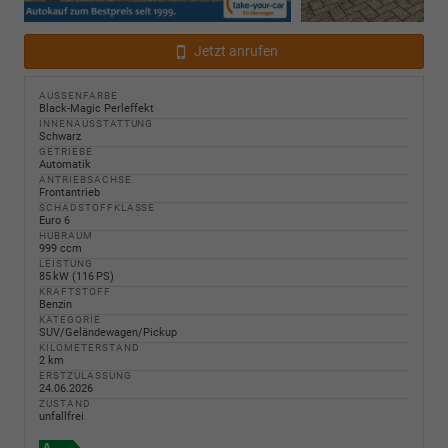
Jetzt anrufen
AUSSENFARBE
Black-Magic Perleffekt
INNENAUSSTATTUNG
Schwarz
GETRIEBE
Automatik
ANTRIEBSACHSE
Frontantrieb
SCHADSTOFFKLASSE
Euro 6
HUBRAUM
999 ccm
LEISTUNG
85 kW (116 PS)
KRAFTSTOFF
Benzin
KATEGORIE
SUV/Geländewagen/Pickup
KILOMETERSTAND
2 km
ERSTZULASSUNG
24.06.2026
ZUSTAND
unfallfrei