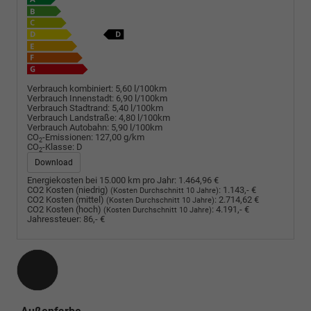
Verbrauch kombiniert:
5,60 l/100km
Verbrauch Innenstadt:
6,90 l/100km
Verbrauch Stadtrand:
5,40 l/100km
Verbrauch Landstraße:
4,80 l/100km
Verbrauch Autobahn:
5,90 l/100km
CO
-Emissionen:
127,00 g/km
2
CO
-Klasse:
D
2
Download
Energiekosten bei 15.000 km pro Jahr:
1.464,96 €
CO2 Kosten (niedrig)
:
1.143,- €
(Kosten Durchschnitt 10 Jahre)
CO2 Kosten (mittel)
:
2.714,62 €
(Kosten Durchschnitt 10 Jahre)
CO2 Kosten (hoch)
:
4.191,- €
(Kosten Durchschnitt 10 Jahre)
Jahressteuer:
86,- €