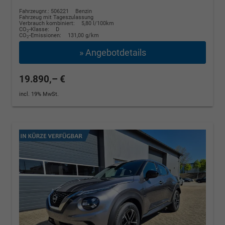
Fahrzeugnr.: 506221
Benzin
Fahrzeug mit Tageszulassung
Verbrauch kombiniert:
5,80 l/100km
CO
-Klasse:
D
2
CO
-Emissionen:
131,00 g/km
2
» Angebotdetails
19.890,– €
incl. 19% MwSt.