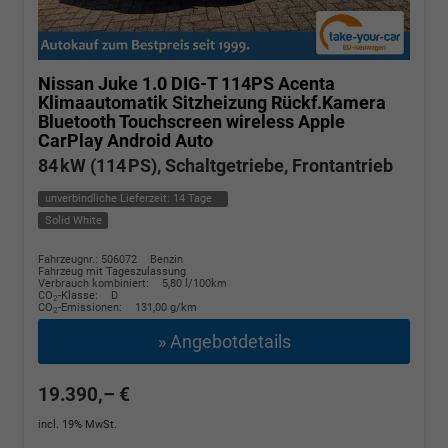
Nissan Juke
1.0 DIG-T 114PS Acenta
Klimaautomatik Sitzheizung Rückf.Kamera
Bluetooth Touchscreen wireless Apple
CarPlay Android Auto
84 kW (114 PS), Schaltgetriebe, Frontantrieb
unverbindliche Lieferzeit:
14 Tage
Solid White
Fahrzeugnr.: 506072
Benzin
Fahrzeug mit Tageszulassung
Verbrauch kombiniert:
5,80 l/100km
CO
-Klasse:
D
2
CO
-Emissionen:
131,00 g/km
2
» Angebotdetails
19.390,– €
incl. 19% MwSt.