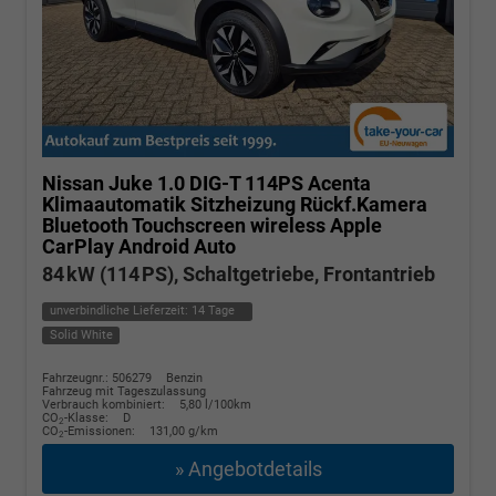
Nissan Juke
1.0 DIG-T 114PS Acenta
Klimaautomatik Sitzheizung Rückf.Kamera
Bluetooth Touchscreen wireless Apple
CarPlay Android Auto
84 kW (114 PS), Schaltgetriebe, Frontantrieb
unverbindliche Lieferzeit:
14 Tage
Solid White
Fahrzeugnr.: 506279
Benzin
Fahrzeug mit Tageszulassung
Verbrauch kombiniert:
5,80 l/100km
CO
-Klasse:
D
2
CO
-Emissionen:
131,00 g/km
2
» Angebotdetails