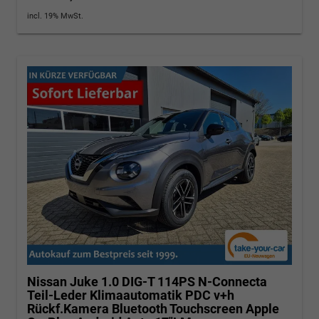
incl. 19% MwSt.
Nissan Juke
1.0 DIG-T 114PS N-Connecta
Teil-Leder Klimaautomatik PDC v+h
Rückf.Kamera Bluetooth Touchscreen Apple