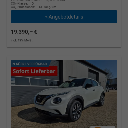
Verbrauch kombiniert:
5,80 l/100km
CO
-Klasse:
D
2
CO
-Emissionen:
131,00 g/km
2
» Angebotdetails
19.390,– €
incl. 19% MwSt.