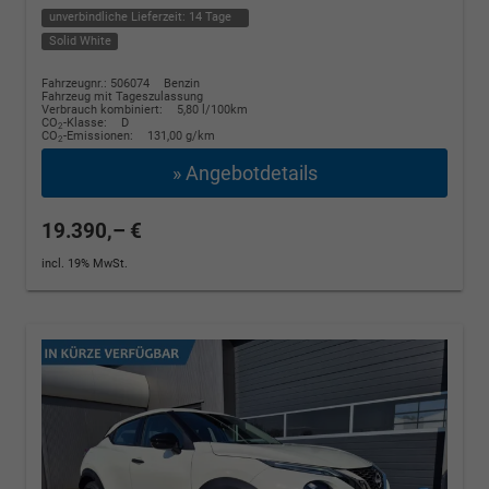
unverbindliche Lieferzeit:
14 Tage
Solid White
Fahrzeugnr.: 506074
Benzin
Fahrzeug mit Tageszulassung
Verbrauch kombiniert:
5,80 l/100km
CO
-Klasse:
D
2
CO
-Emissionen:
131,00 g/km
2
» Angebotdetails
19.390,– €
incl. 19% MwSt.