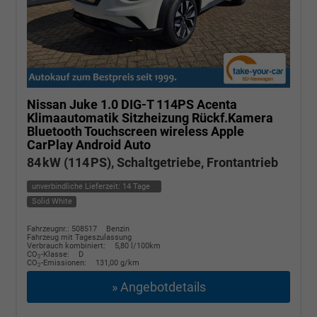
Nissan Juke
1.0 DIG-T 114PS Acenta
Klimaautomatik Sitzheizung Rückf.Kamera
Bluetooth Touchscreen wireless Apple
CarPlay Android Auto
84 kW (114 PS), Schaltgetriebe, Frontantrieb
unverbindliche Lieferzeit:
14 Tage
Solid White
Fahrzeugnr.: 508517
Benzin
Fahrzeug mit Tageszulassung
Verbrauch kombiniert:
5,80 l/100km
CO
-Klasse:
D
2
CO
-Emissionen:
131,00 g/km
2
» Angebotdetails