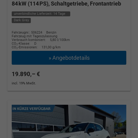
84 kW (114 PS), Schaltgetriebe, Frontantrieb
unverbindliche Lieferzeit:
14 Tage
Dark Grey
Fahrzeugnr.: 506224
Benzin
Fahrzeug mit Tageszulassung
Verbrauch kombiniert:
5,80 l/100km
CO
-Klasse:
D
2
CO
-Emissionen:
131,00 g/km
2
» Angebotdetails
19.890,– €
incl. 19% MwSt.