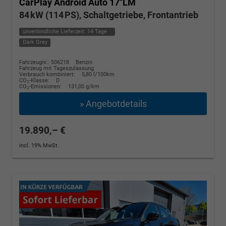
CarPlay Android Auto 17"LM
84 kW (114 PS), Schaltgetriebe, Frontantrieb
unverbindliche Lieferzeit:
14 Tage
Dark Grey
Fahrzeugnr.: 506218
Benzin
Fahrzeug mit Tageszulassung
Verbrauch kombiniert:
5,80 l/100km
CO
-Klasse:
D
2
CO
-Emissionen:
131,00 g/km
2
» Angebotdetails
19.890,– €
incl. 19% MwSt.