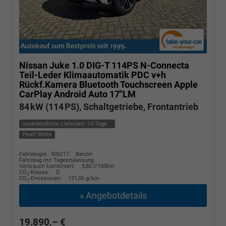
Nissan Juke
1.0 DIG-T 114PS N-Connecta
Teil-Leder Klimaautomatik PDC v+h
Rückf.Kamera Bluetooth Touchscreen Apple
CarPlay Android Auto 17"LM
84 kW (114 PS), Schaltgetriebe, Frontantrieb
unverbindliche Lieferzeit:
14 Tage
Pearl White
Fahrzeugnr.: 506217
Benzin
Fahrzeug mit Tageszulassung
Verbrauch kombiniert:
5,80 l/100km
CO
-Klasse:
D
2
CO
-Emissionen:
131,00 g/km
2
» Angebotdetails
19.890,– €