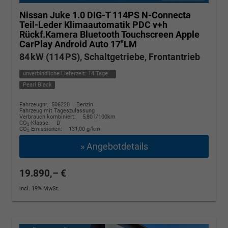
Nissan Juke
1.0 DIG-T 114PS N-Connecta
Teil-Leder Klimaautomatik PDC v+h
Rückf.Kamera Bluetooth Touchscreen Apple
CarPlay Android Auto 17"LM
84 kW (114 PS), Schaltgetriebe, Frontantrieb
unverbindliche Lieferzeit:
14 Tage
Pearl Black
Fahrzeugnr.: 506220
Benzin
Fahrzeug mit Tageszulassung
Verbrauch kombiniert:
5,80 l/100km
CO
-Klasse:
D
2
CO
-Emissionen:
131,00 g/km
2
» Angebotdetails
19.890,– €
incl. 19% MwSt.