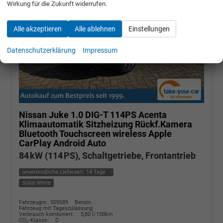
Wirkung für die Zukunft widerrufen.
Alle akzeptieren
Alle ablehnen
Einstellungen
Datenschutzerklärung
Impressum
Nissan Juke
1.0 DIG-T 114PS Acenta
Klimaautomatik Sitzheizung Rückf.Kamera
Bluetooth Touchscreen wireless Apple
CarPlay Android Auto
84 kW (114 PS), Schaltgetriebe, Frontantrieb
unverbindliche Lieferzeit:
14 Tage
Solid White
Fahrzeugnr.: 509589
Benzin
Fahrzeug mit Tageszulassung
Verbrauch kombiniert:
5,80 l/100km
CO
-Klasse:
D
2