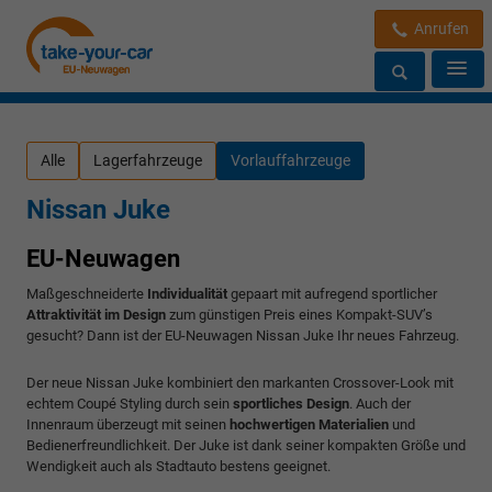
Anrufen
Alle
Lagerfahrzeuge
Vorlauffahrzeuge
Nissan Juke
EU-Neuwagen
Maßgeschneiderte
Individualität
gepaart mit aufregend sportlicher
Attraktivität im Design
zum günstigen Preis eines Kompakt-SUV’s
gesucht? Dann ist der EU-Neuwagen Nissan Juke Ihr neues Fahrzeug.
Der neue Nissan Juke kombiniert den markanten Crossover-Look mit
echtem Coupé Styling durch sein
sportliches Design
. Auch der
Innenraum überzeugt mit seinen
hochwertigen Materialien
und
Bedienerfreundlichkeit. Der Juke ist dank seiner kompakten Größe und
Wendigkeit auch als Stadtauto bestens geeignet.