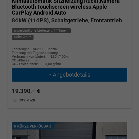
Klimaautomatik Sitzheizung Rückf.Kamera
Bluetooth Touchscreen wireless Apple
CarPlay Android Auto
84 kW (114 PS), Schaltgetriebe, Frontantrieb
unverbindliche Lieferzeit:
14 Tage
Solid White
Fahrzeugnr.: 506290
Benzin
Fahrzeug mit Tageszulassung
Verbrauch kombiniert:
5,80 l/100km
CO
-Klasse:
D
2
CO
-Emissionen:
131,00 g/km
2
» Angebotdetails
19.390,– €
incl. 19% MwSt.