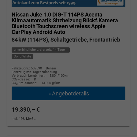
Nissan Juke
1.0 DIG-T 114PS Acenta
Klimaautomatik Sitzheizung Rückf.Kamera
Bluetooth Touchscreen wireless Apple
CarPlay Android Auto
84 kW (114 PS), Schaltgetriebe, Frontantrieb
unverbindliche Lieferzeit:
14 Tage
Solid White
Fahrzeugnr.: 509590
Benzin
Fahrzeug mit Tageszulassung
Verbrauch kombiniert:
5,80 l/100km
CO
-Klasse:
D
2
CO
-Emissionen:
131,00 g/km
2
» Angebotdetails
19.390,– €
incl. 19% MwSt.