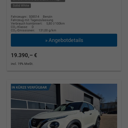
Solid White
Fahrzeugnr.: 508514
Benzin
Fahrzeug mit Tageszulassung
Verbrauch kombiniert:
5,80 l/100km
CO
-Klasse:
D
2
CO
-Emissionen:
131,00 g/km
2
» Angebotdetails
19.390,– €
incl. 19% MwSt.