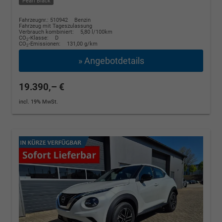
Pearl Black
Fahrzeugnr.: 510942
Benzin
Fahrzeug mit Tageszulassung
Verbrauch kombiniert:
5,80 l/100km
CO
-Klasse:
D
2
CO
-Emissionen:
131,00 g/km
2
» Angebotdetails
19.390,– €
incl. 19% MwSt.