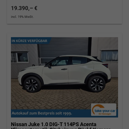
19.390,– €
incl. 19% MwSt.
Nissan Juke
1.0 DIG-T 114PS Acenta