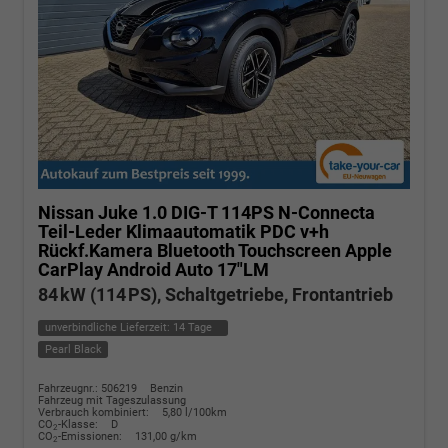
Nissan Juke
1.0 DIG-T 114PS N-Connecta
Teil-Leder Klimaautomatik PDC v+h
Rückf.Kamera Bluetooth Touchscreen Apple
CarPlay Android Auto 17"LM
84 kW (114 PS), Schaltgetriebe, Frontantrieb
unverbindliche Lieferzeit:
14 Tage
Pearl Black
Fahrzeugnr.: 506219
Benzin
Fahrzeug mit Tageszulassung
Verbrauch kombiniert:
5,80 l/100km
CO
-Klasse:
D
2
CO
-Emissionen:
131,00 g/km
2