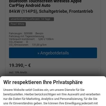
Bluetooth Touchscreen wireless Apple
CarPlay Android Auto
84 kW (114 PS), Schaltgetriebe, Frontantrieb
unverbindliche Lieferzeit:
14 Tage
Pearl White
Fahrzeugnr.: 509588
Benzin
Fahrzeug mit Tageszulassung
Verbrauch kombiniert:
5,80 l/100km
CO
-Klasse:
D
2
CO
-Emissionen:
131,00 g/km
2
» Angebotdetails
19.390,– €
incl. 19% MwSt.
Wir respektieren Ihre Privatsphäre
Unsere Website setzt Cookies ein, um unsere Dienste für Sie
bereitzustellen. Hierbei berücksichtigen wir Ihre Auswahl und verarbeiten
nur die Daten für Marketing, Analytics und Personalisierung, für die Sie
uns Ihr Einverständnis geben. Sie können Ihre Einwilligung jederzeit mit