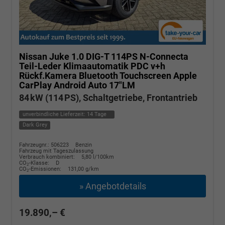
Nissan Juke
1.0 DIG-T 114PS N-Connecta
Teil-Leder Klimaautomatik PDC v+h
Rückf.Kamera Bluetooth Touchscreen Apple
CarPlay Android Auto 17"LM
84 kW (114 PS), Schaltgetriebe, Frontantrieb
unverbindliche Lieferzeit:
14 Tage
Dark Grey
Fahrzeugnr.: 506223
Benzin
Fahrzeug mit Tageszulassung
Verbrauch kombiniert:
5,80 l/100km
CO
-Klasse:
D
2
CO
-Emissionen:
131,00 g/km
2
» Angebotdetails
19.890,– €