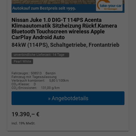
Nissan Juke
1.0 DIG-T 114PS Acenta
Klimaautomatik Sitzheizung Rückf.Kamera
Bluetooth Touchscreen wireless Apple
CarPlay Android Auto
84 kW (114 PS), Schaltgetriebe, Frontantrieb
unverbindliche Lieferzeit:
14 Tage
Pearl White
Fahrzeugnr.: 508513
Benzin
Fahrzeug mit Tageszulassung
Verbrauch kombiniert:
5,80 l/100km
CO
-Klasse:
D
2
CO
-Emissionen:
131,00 g/km
2
» Angebotdetails
19.390,– €
incl. 19% MwSt.