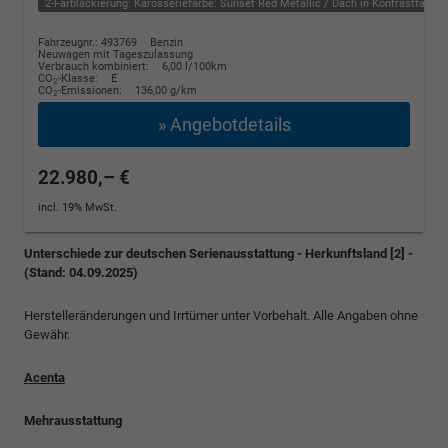
2-Farblackierung: Karosseriefarbe: Sunset Red Metallic / Dach in Kontrastfarbe i
Fahrzeugnr.: 493769
Benzin
Neuwagen mit Tageszulassung
Verbrauch kombiniert:
6,00 l/100km
CO
-Klasse:
E
2
CO
-Emissionen:
136,00 g/km
2
» Angebotdetails
22.980,– €
incl. 19% MwSt.
Unterschiede zur deutschen Serienausstattung - Herkunftsland [2] -
(Stand: 04.09.2025)
Herstelleränderungen und Irrtümer unter Vorbehalt. Alle Angaben ohne
Gewähr.
Acenta
Mehrausstattung