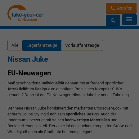
Anrufen
Alle
Lagerfahrzeuge
Vorlauffahrzeuge
Nissan Juke
EU-Neuwagen
Maßgeschneiderte
Individualität
gepaart mit aufregend sportlicher
Attraktivität im Design
zum günstigen Preis eines Kompakt-SUV’s
gesucht? Dann ist der EU-Neuwagen Nissan Juke Ihr neues Fahrzeug.
Der neue Nissan Juke kombiniert den markanten Crossover-Look mit
echtem Coupé Styling durch sein
sportliches Design
. Auch der
Innenraum überzeugt mit seinen
hochwertigen Materialien
und
Bedienerfreundlichkeit. Der Juke ist dank seiner kompakten Größe und
Wendigkeit auch als Stadtauto bestens geeignet.