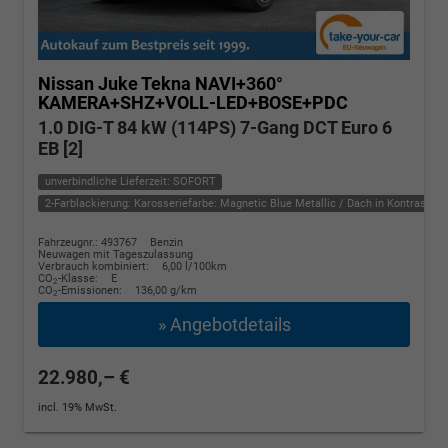
Nissan Juke
Tekna NAVI+360°
KAMERA+SHZ+VOLL-LED+BOSE+PDC
1.0 DIG-T 84 kW (114PS) 7-Gang DCT Euro 6
EB [2]
unverbindliche Lieferzeit: SOFORT
2-Farblackierung: Karosseriefarbe: Magnetic Blue Metallic / Dach in Kontrastfarb
Fahrzeugnr.: 493767
Benzin
Neuwagen mit Tageszulassung
Verbrauch kombiniert:
6,00 l/100km
CO
-Klasse:
E
2
CO
-Emissionen:
136,00 g/km
2
» Angebotdetails
22.980,– €
incl. 19% MwSt.