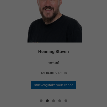
Henning Stüven
Verkauf
Tel. 04181/2176-18
stueven@take-your-car.de