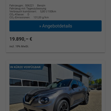
Fahrzeugnr.: 506221
Benzin
Fahrzeug mit Tageszulassung
Verbrauch kombiniert:
5,80 l/100km
CO
-Klasse:
D
2
CO
-Emissionen:
131,00 g/km
2
» Angebotdetails
19.890,– €
incl. 19% MwSt.