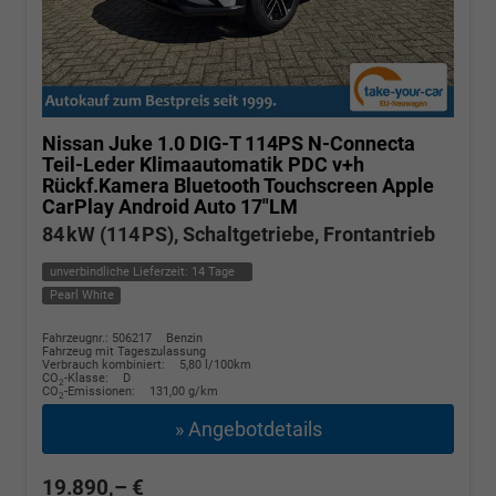
Nissan Juke
1.0 DIG-T 114PS N-Connecta
Teil-Leder Klimaautomatik PDC v+h
Rückf.Kamera Bluetooth Touchscreen Apple
CarPlay Android Auto 17"LM
84 kW (114 PS), Schaltgetriebe, Frontantrieb
unverbindliche Lieferzeit:
14 Tage
Pearl White
Fahrzeugnr.: 506217
Benzin
Fahrzeug mit Tageszulassung
Verbrauch kombiniert:
5,80 l/100km
CO
-Klasse:
D
2
CO
-Emissionen:
131,00 g/km
2
» Angebotdetails
19.890,– €