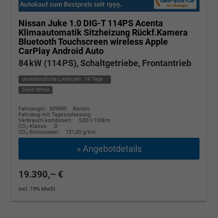
Nissan Juke
1.0 DIG-T 114PS Acenta
Klimaautomatik Sitzheizung Rückf.Kamera
Bluetooth Touchscreen wireless Apple
CarPlay Android Auto
84 kW (114 PS), Schaltgetriebe, Frontantrieb
unverbindliche Lieferzeit:
14 Tage
Solid White
Fahrzeugnr.: 509590
Benzin
Fahrzeug mit Tageszulassung
Verbrauch kombiniert:
5,80 l/100km
CO
-Klasse:
D
2
CO
-Emissionen:
131,00 g/km
2
» Angebotdetails
19.390,– €
incl. 19% MwSt.