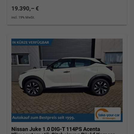
19.390,– €
incl. 19% MwSt.
Nissan Juke
1.0 DIG-T 114PS Acenta