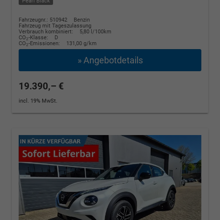
Pearl Black
Fahrzeugnr.: 510942
Benzin
Fahrzeug mit Tageszulassung
Verbrauch kombiniert:
5,80 l/100km
CO
-Klasse:
D
2
CO
-Emissionen:
131,00 g/km
2
» Angebotdetails
19.390,– €
incl. 19% MwSt.