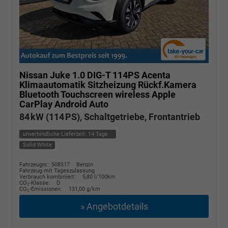
Nissan Juke
1.0 DIG-T 114PS Acenta
Klimaautomatik Sitzheizung Rückf.Kamera
Bluetooth Touchscreen wireless Apple
CarPlay Android Auto
84 kW (114 PS), Schaltgetriebe, Frontantrieb
unverbindliche Lieferzeit:
14 Tage
Solid White
Fahrzeugnr.: 508517
Benzin
Fahrzeug mit Tageszulassung
Verbrauch kombiniert:
5,80 l/100km
CO
-Klasse:
D
2
CO
-Emissionen:
131,00 g/km
2
» Angebotdetails