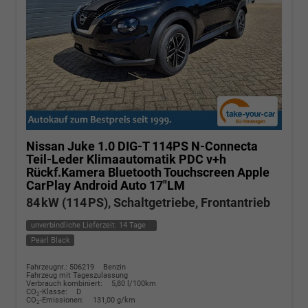
Nissan Juke
1.0 DIG-T 114PS N-Connecta
Teil-Leder Klimaautomatik PDC v+h
Rückf.Kamera Bluetooth Touchscreen Apple
CarPlay Android Auto 17"LM
84 kW (114 PS), Schaltgetriebe, Frontantrieb
unverbindliche Lieferzeit:
14 Tage
Pearl Black
Fahrzeugnr.: 506219
Benzin
Fahrzeug mit Tageszulassung
Verbrauch kombiniert:
5,80 l/100km
CO
-Klasse:
D
2
CO
-Emissionen:
131,00 g/km
2