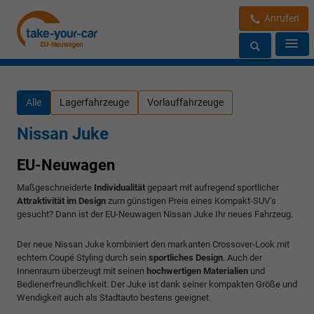
Anrufen
Alle
Lagerfahrzeuge
Vorlauffahrzeuge
Nissan Juke
EU-Neuwagen
Maßgeschneiderte
Individualität
gepaart mit aufregend sportlicher
Attraktivität im Design
zum günstigen Preis eines Kompakt-SUV’s
gesucht? Dann ist der EU-Neuwagen Nissan Juke Ihr neues Fahrzeug.
Der neue Nissan Juke kombiniert den markanten Crossover-Look mit
echtem Coupé Styling durch sein
sportliches Design
. Auch der
Innenraum überzeugt mit seinen
hochwertigen Materialien
und
Bedienerfreundlichkeit. Der Juke ist dank seiner kompakten Größe und
Wendigkeit auch als Stadtauto bestens geeignet.