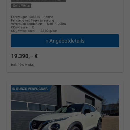
Solid White
Fahrzeugnr.: 508514
Benzin
Fahrzeug mit Tageszulassung
Verbrauch kombiniert:
5,80 l/100km
CO
-Klasse:
D
2
CO
-Emissionen:
131,00 g/km
2
» Angebotdetails
19.390,– €
incl. 19% MwSt.