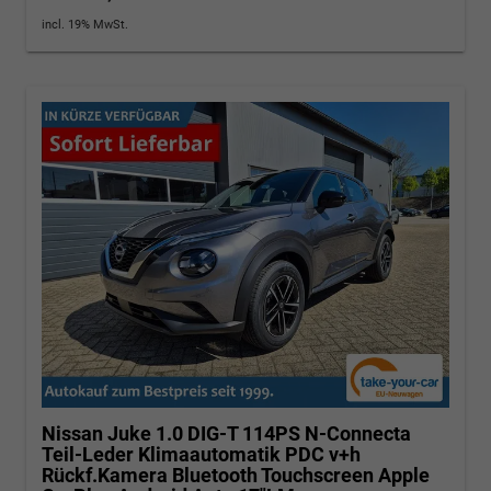
incl. 19% MwSt.
Nissan Juke
1.0 DIG-T 114PS N-Connecta
Teil-Leder Klimaautomatik PDC v+h
Rückf.Kamera Bluetooth Touchscreen Apple