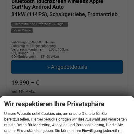
Bluetooth Touchscreen wireless Apple
CarPlay Android Auto
84 kW (114 PS), Schaltgetriebe, Frontantrieb
unverbindliche Lieferzeit:
14 Tage
Pearl White
Fahrzeugnr.: 509588
Benzin
Fahrzeug mit Tageszulassung
Verbrauch kombiniert:
5,80 l/100km
CO
-Klasse:
D
2
CO
-Emissionen:
131,00 g/km
2
» Angebotdetails
19.390,– €
incl. 19% MwSt.
Wir respektieren Ihre Privatsphäre
Unsere Website setzt Cookies ein, um unsere Dienste für Sie
bereitzustellen. Hierbei berücksichtigen wir Ihre Auswahl und verarbeiten
nur die Daten für Marketing, Analytics und Personalisierung, für die Sie
uns Ihr Einverständnis geben. Sie können Ihre Einwilligung jederzeit mit