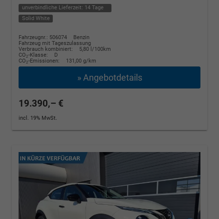
unverbindliche Lieferzeit:
14 Tage
Solid White
Fahrzeugnr.: 506074
Benzin
Fahrzeug mit Tageszulassung
Verbrauch kombiniert:
5,80 l/100km
CO
-Klasse:
D
2
CO
-Emissionen:
131,00 g/km
2
» Angebotdetails
19.390,– €
incl. 19% MwSt.