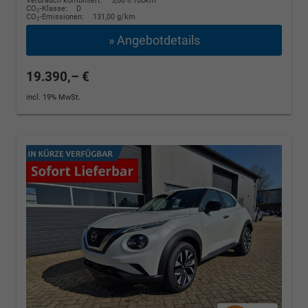
Verbrauch kombiniert:
5,80 l/100km
CO
-Klasse:
D
2
CO
-Emissionen:
131,00 g/km
2
» Angebotdetails
19.390,– €
incl. 19% MwSt.