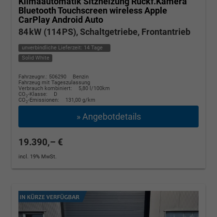
Klimaautomatik Sitzheizung Rückf.Kamera
Bluetooth Touchscreen wireless Apple
CarPlay Android Auto
84 kW (114 PS), Schaltgetriebe, Frontantrieb
unverbindliche Lieferzeit:
14 Tage
Solid White
Fahrzeugnr.: 506290
Benzin
Fahrzeug mit Tageszulassung
Verbrauch kombiniert:
5,80 l/100km
CO
-Klasse:
D
2
CO
-Emissionen:
131,00 g/km
2
» Angebotdetails
19.390,– €
incl. 19% MwSt.