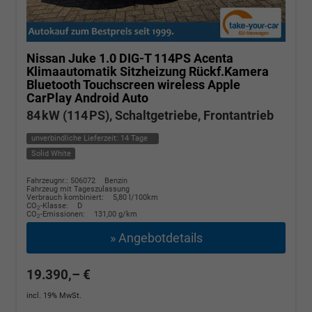
Nissan Juke
1.0 DIG-T 114PS Acenta
Klimaautomatik Sitzheizung Rückf.Kamera
Bluetooth Touchscreen wireless Apple
CarPlay Android Auto
84 kW (114 PS), Schaltgetriebe, Frontantrieb
unverbindliche Lieferzeit:
14 Tage
Solid White
Fahrzeugnr.: 506072
Benzin
Fahrzeug mit Tageszulassung
Verbrauch kombiniert:
5,80 l/100km
CO
-Klasse:
D
2
CO
-Emissionen:
131,00 g/km
2
» Angebotdetails
19.390,– €
incl. 19% MwSt.