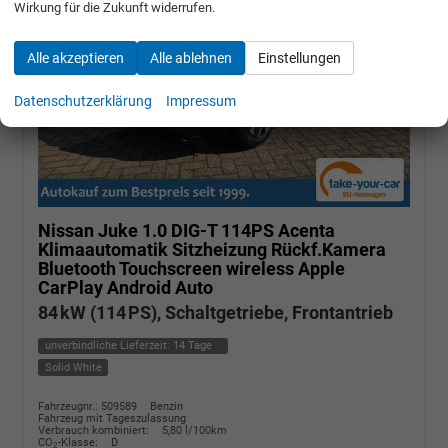
Wirkung für die Zukunft widerrufen.
Alle akzeptieren
Alle ablehnen
Einstellungen
Datenschutzerklärung
Impressum
Nissan Juke
1.0 DIG-T 114PS Acenta
Klimaautomatik Sitzheizung Rückf.Kamera
Bluetooth Touchscreen wireless Apple
CarPlay Android Auto
84 kW (114 PS), Schaltgetriebe, Frontantrieb
unverbindliche Lieferzeit:
14 Tage
Solid White
Fahrzeugnr.: 509589
Benzin
Fahrzeug mit Tageszulassung
Verbrauch kombiniert:
5,80 l/100km
CO
-Klasse:
D
2