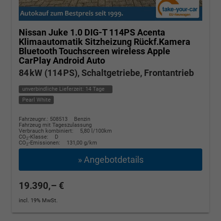
Nissan Juke
1.0 DIG-T 114PS Acenta
Klimaautomatik Sitzheizung Rückf.Kamera
Bluetooth Touchscreen wireless Apple
CarPlay Android Auto
84 kW (114 PS), Schaltgetriebe, Frontantrieb
unverbindliche Lieferzeit:
14 Tage
Pearl White
Fahrzeugnr.: 508513
Benzin
Fahrzeug mit Tageszulassung
Verbrauch kombiniert:
5,80 l/100km
CO
-Klasse:
D
2
CO
-Emissionen:
131,00 g/km
2
» Angebotdetails
19.390,– €
incl. 19% MwSt.