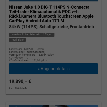
Nissan Juke
1.0 DIG-T 114PS N-Connecta
Teil-Leder Klimaautomatik PDC v+h
Rückf.Kamera Bluetooth Touchscreen Apple
CarPlay Android Auto 17"LM
84 kW (114 PS), Schaltgetriebe, Frontantrieb
unverbindliche Lieferzeit:
14 Tage
Pearl Black
Fahrzeugnr.: 506220
Benzin
Fahrzeug mit Tageszulassung
Verbrauch kombiniert:
5,80 l/100km
CO
-Klasse:
D
2
CO
-Emissionen:
131,00 g/km
2
» Angebotdetails
19.890,– €
incl. 19% MwSt.