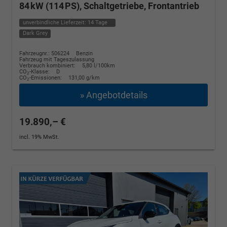
84 kW (114 PS), Schaltgetriebe, Frontantrieb
unverbindliche Lieferzeit:
14 Tage
Dark Grey
Fahrzeugnr.: 506224
Benzin
Fahrzeug mit Tageszulassung
Verbrauch kombiniert:
5,80 l/100km
CO
-Klasse:
D
2
CO
-Emissionen:
131,00 g/km
2
» Angebotdetails
19.890,– €
incl. 19% MwSt.