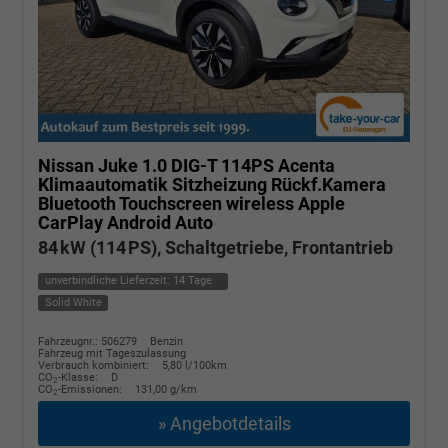
Nissan Juke
1.0 DIG-T 114PS Acenta
Klimaautomatik Sitzheizung Rückf.Kamera
Bluetooth Touchscreen wireless Apple
CarPlay Android Auto
84 kW (114 PS), Schaltgetriebe, Frontantrieb
unverbindliche Lieferzeit:
14 Tage
Solid White
Fahrzeugnr.: 506279
Benzin
Fahrzeug mit Tageszulassung
Verbrauch kombiniert:
5,80 l/100km
CO
-Klasse:
D
2
CO
-Emissionen:
131,00 g/km
2
» Angebotdetails