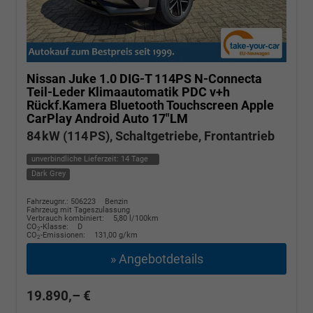
Nissan Juke
1.0 DIG-T 114PS N-Connecta
Teil-Leder Klimaautomatik PDC v+h
Rückf.Kamera Bluetooth Touchscreen Apple
CarPlay Android Auto 17"LM
84 kW (114 PS), Schaltgetriebe, Frontantrieb
unverbindliche Lieferzeit:
14 Tage
Dark Grey
Fahrzeugnr.: 506223
Benzin
Fahrzeug mit Tageszulassung
Verbrauch kombiniert:
5,80 l/100km
CO
-Klasse:
D
2
CO
-Emissionen:
131,00 g/km
2
» Angebotdetails
19.890,– €