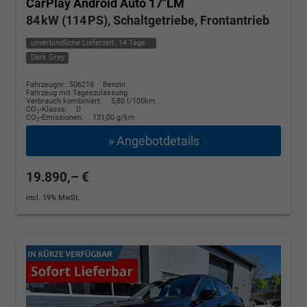
CarPlay Android Auto 17"LM
84 kW (114 PS), Schaltgetriebe, Frontantrieb
unverbindliche Lieferzeit:
14 Tage
Dark Grey
Fahrzeugnr.: 506218
Benzin
Fahrzeug mit Tageszulassung
Verbrauch kombiniert:
5,80 l/100km
CO
-Klasse:
D
2
CO
-Emissionen:
131,00 g/km
2
» Angebotdetails
19.890,– €
incl. 19% MwSt.