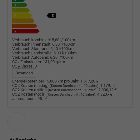
Verbrauch kombiniert:
5,80 l/100km
Verbrauch Innenstadt:
6,80 l/100km
Verbrauch Stadtrand:
5,40 l/100km
Verbrauch Landstraße:
5,00 l/100km
Verbrauch Autobahn:
6,30 l/100km
CO
-Emissionen:
131,00 g/km
2
CO
-Klasse:
D
2
Download
Energiekosten bei 15.000 km pro Jahr:
1.517,28 €
CO2 Kosten (niedrig)
:
1.179,- €
(Kosten Durchschnitt 10 Jahre)
CO2 Kosten (mittel)
:
2.800,12 €
(Kosten Durchschnitt 10 Jahre)
CO2 Kosten (hoch)
:
4.323,- €
(Kosten Durchschnitt 10 Jahre)
Jahressteuer:
95,- €