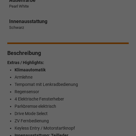
Außenfarbe
Pearl White
Innenausstattung
Schwarz
Beschreibung
Extras / Highlights:
Klimaautomatik
Armlehne
Tempomat mit Lenkradbedienung
Regensensor
4 Elektrische Fensterheber
Parkbremse elektrisch
Drive Mode Select
ZV Fernbedienung
Keyless Entry / Motorstartknopf
Innenausstattung: Teilleder