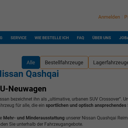
Anmelden
P
NG
SERVICE
WIE BESTELLE ICH
FAQ
ÜBER UNS
JOB
Alle
Bestellfahrzeuge
Lagerfahrzeug
issan Qashqai
EU-Neuwagen
ssan bezeichnet ihn als „ultimative, urbanen SUV Crossover“. U
hrzeug für alle, die ein
sportlichen und optisch ansprechendes
ie
Mehr- und Minderausstattung
unserer Nissan Quashqai Reimp
nden Sie unterhalb der Fahrzeugangebote.