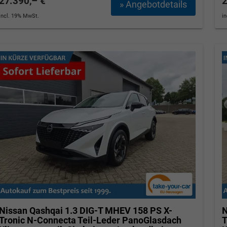
27.390,– €
2
» Angebotdetails
incl. 19% MwSt.
i
Nissan Qashqai
1.3 DIG-T MHEV 158 PS X-
N
Tronic N-Connecta Teil-Leder PanoGlasdach
T