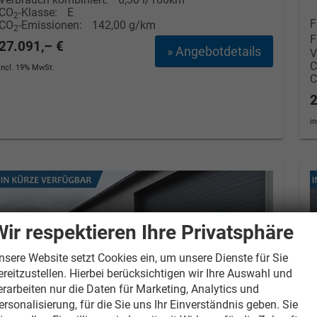
CO
-Klasse:
E
2
F
CO
-Emissionen:
142,00 g/km
2
F
27.091,– €
» Angebotdetails
V
incl. 19% MwSt.
2
i
Wir respektieren Ihre Privatsphäre
nsere Website setzt Cookies ein, um unsere Dienste für Sie
ereitzustellen. Hierbei berücksichtigen wir Ihre Auswahl und
erarbeiten nur die Daten für Marketing, Analytics und
Elvedin Calakovic
 Wollschläger
ersonalisierung, für die Sie uns Ihr Einverständnis geben. Sie