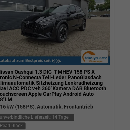
issan Qashqai
1.3 DIG-T MHEV 158 PS X-
ronic N-Connecta Teil-Leder PanoGlasdach
limaautomatik Sitzheizung Lenkradheizung
avi ACC PDC v+h 360°Kamera DAB Bluetooth
ouchscreen Apple CarPlay Android Auto
18"LM
16 kW (158 PS), Automatik, Frontantrieb
unverbindliche Lieferzeit:
14 Tage
Pearl Black