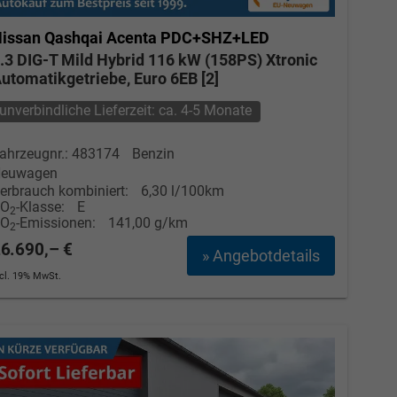
issan Qashqai
Acenta PDC+SHZ+LED
.3 DIG-T Mild Hybrid 116 kW (158PS) Xtronic
utomatikgetriebe, Euro 6EB [2]
unverbindliche Lieferzeit: ca. 4-5 Monate
ahrzeugnr.: 483174
Benzin
euwagen
erbrauch kombiniert:
6,30 l/100km
CO
-Klasse:
E
2
CO
-Emissionen:
141,00 g/km
2
6.690,– €
» Angebotdetails
ncl. 19% MwSt.