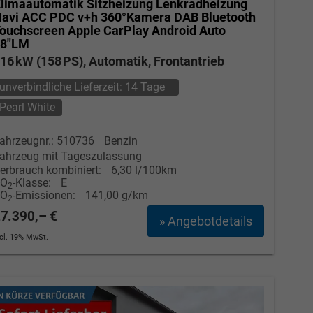
limaautomatik Sitzheizung Lenkradheizung
avi ACC PDC v+h 360°Kamera DAB Bluetooth
ouchscreen Apple CarPlay Android Auto
18"LM
16 kW (158 PS), Automatik, Frontantrieb
unverbindliche Lieferzeit:
14 Tage
Pearl White
ahrzeugnr.: 510736
Benzin
ahrzeug mit Tageszulassung
erbrauch kombiniert:
6,30 l/100km
CO
-Klasse:
E
2
CO
-Emissionen:
141,00 g/km
2
7.390,– €
» Angebotdetails
ncl. 19% MwSt.