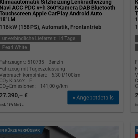
Klimaautomatik Sitzheizung Lenkradheizung
K
Navi ACC PDC v+h 360°Kamera DAB Bluetooth
N
Touchscreen Apple CarPlay Android Auto
T
18"LM
116 kW (158 PS), Automatik, Frontantrieb
1
unverbindliche Lieferzeit:
14 Tage
Pearl White
Fahrzeugnr.: 510735
Benzin
F
Fahrzeug mit Tageszulassung
F
Verbrauch kombiniert:
6,30 l/100km
V
CO
-Klasse:
E
2
CO
-Emissionen:
141,00 g/km
2
27.390,– €
2
» Angebotdetails
incl. 19% MwSt.
i