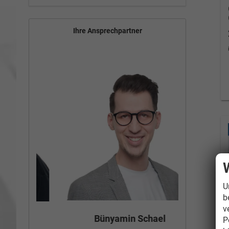
Ihre Ansprechpartner
U
b
v
Tom
Bünyamin Schael
P