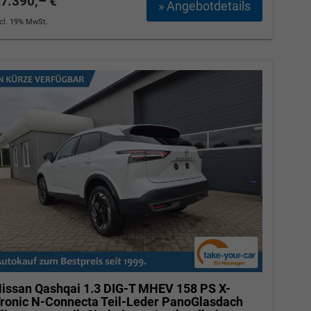
7.390,– €
» Angebotdetails
ncl. 19% MwSt.
issan Qashqai
1.3 DIG-T MHEV 158 PS X-
ronic N-Connecta Teil-Leder PanoGlasdach