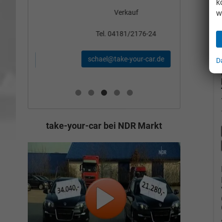
k
w
Verkauf
Tel
Tel. 04181/2176-24
wollschl
schael@take-your-car.de
de
D
take-your-car bei NDR Markt