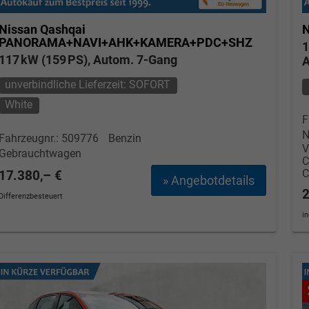
Nissan Qashqai
N
PANORAMA+NAVI+AHK+KAMERA+PDC+SHZ
1
117 kW (159 PS), Autom. 7-Gang
A
unverbindliche Lieferzeit: SOFORT
White
F
N
Fahrzeugnr.: 509776
Benzin
V
Gebrauchtwagen
17.380,– €
» Angebotdetails
2
Differenzbesteuert
i