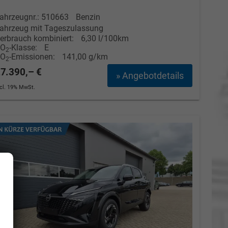
ahrzeugnr.: 510663
Benzin
ahrzeug mit Tageszulassung
erbrauch kombiniert:
6,30 l/100km
CO
-Klasse:
E
2
CO
-Emissionen:
141,00 g/km
2
7.390,– €
» Angebotdetails
ncl. 19% MwSt.