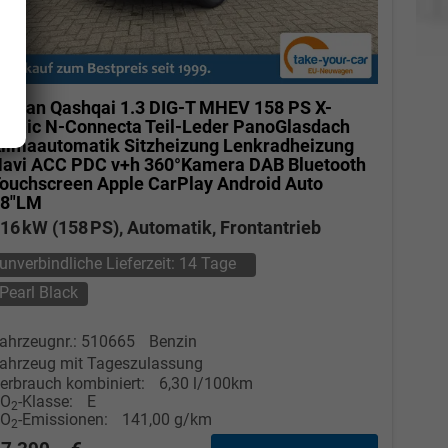
issan Qashqai
1.3 DIG-T MHEV 158 PS X-
ronic N-Connecta Teil-Leder PanoGlasdach
limaautomatik Sitzheizung Lenkradheizung
avi ACC PDC v+h 360°Kamera DAB Bluetooth
ouchscreen Apple CarPlay Android Auto
18"LM
16 kW (158 PS), Automatik, Frontantrieb
unverbindliche Lieferzeit:
14 Tage
Pearl Black
ahrzeugnr.: 510665
Benzin
ahrzeug mit Tageszulassung
erbrauch kombiniert:
6,30 l/100km
CO
-Klasse:
E
2
CO
-Emissionen:
141,00 g/km
2