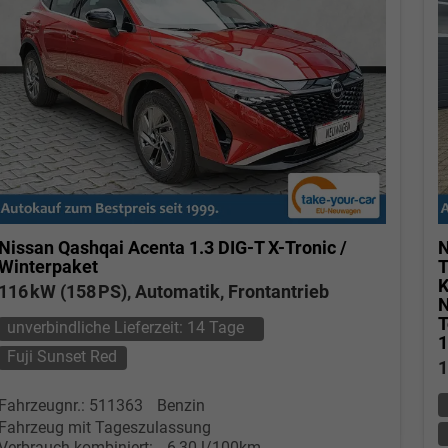
Nissan Qashqai
Acenta 1.3 DIG-T X-Tronic /
N
Winterpaket
T
K
116 kW (158 PS), Automatik, Frontantrieb
N
T
unverbindliche Lieferzeit:
14 Tage
Fuji Sunset Red
1
Fahrzeugnr.: 511363
Benzin
Fahrzeug mit Tageszulassung
Verbrauch kombiniert:
6,30 l/100km