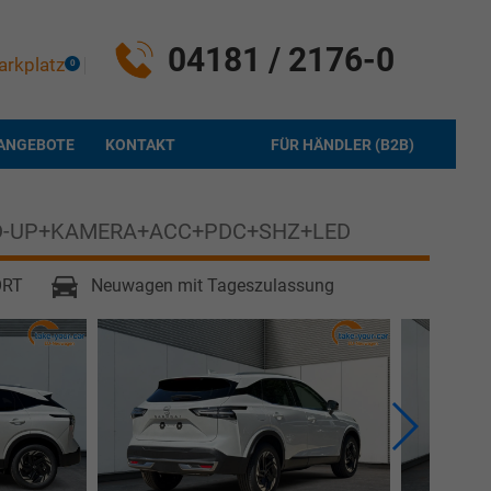
04181 / 2176-0
arkplatz
0
ANGEBOTE
KONTAKT
FÜR HÄNDLER (B2B)
AD-UP+KAMERA+ACC+PDC+SHZ+LED
ORT
Neuwagen mit Tageszulassung