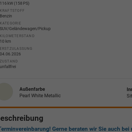
116 kW (158 PS)
KRAFTSTOFF
Benzin
KATEGORIE
SUV/Geländewagen/Pickup
KILOMETERSTAND
10 km
ERSTZULASSUNG
04.06.2026
ZUSTAND
unfallfrei
Außenfarbe
In
Pearl White Metallic
Si
eschreibung
Terminvereinbarung! Gerne beraten wir Sie auch bei u