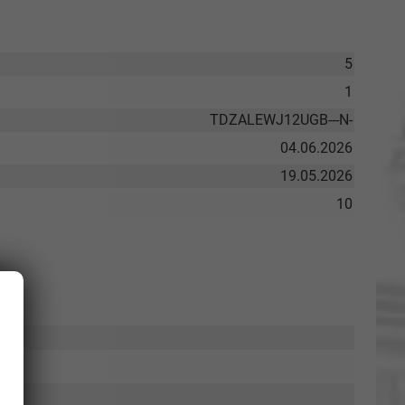
5
1
TDZALEWJ12UGB---N-
04.06.2026
19.05.2026
10
Elvedin Calakovic