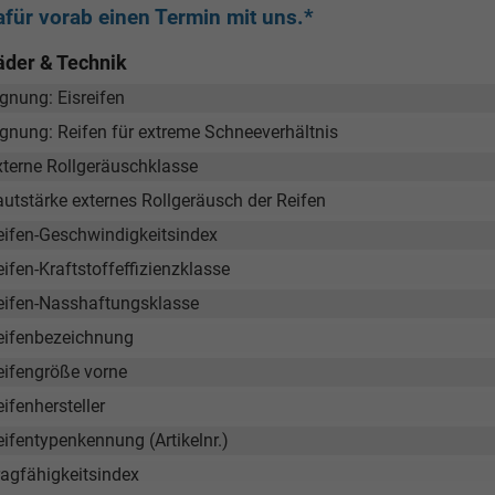
afür vorab einen Termin mit uns.*
äder & Technik
gnung: Eisreifen
ignung: Reifen für extreme Schneeverhältnis
xterne Rollgeräuschklasse
autstärke externes Rollgeräusch der Reifen
eifen-Geschwindigkeitsindex
ifen-Kraftstoffeffizienzklasse
eifen-Nasshaftungsklasse
eifenbezeichnung
eifengröße vorne
ifenhersteller
eifentypenkennung (Artikelnr.)
ragfähigkeitsindex