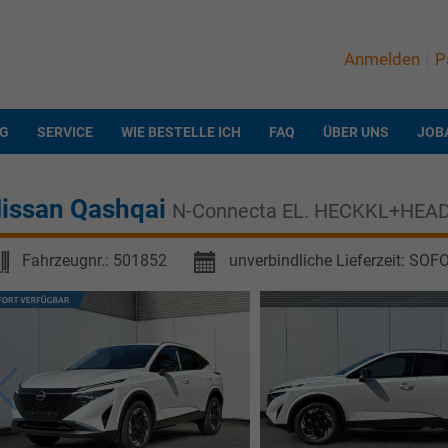
Anmelden
P
NG
SERVICE
WIE BESTELLE ICH
FAQ
ÜBER UNS
JOB
issan Qashqai
N-Connecta EL. HECKKL+HE
Fahrzeugnr.:
501852
unverbindliche Lieferzeit: SOF