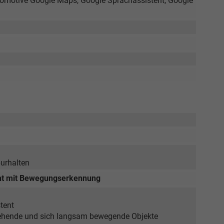
omotive Google Maps, Google Sprachassistent, Google
purhalten
cht mit Bewegungserkennung
tent
stehende und sich langsam bewegende Objekte