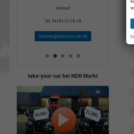
k
w
Verkauf
nden
Tel
Tel. 04181/2176-18
schae
stueven@take-your-car.de
D
de
take-your-car bei NDR Markt