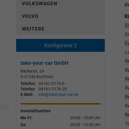
VOLKSWAGEN
d
R
VOLVO
Ei
WEITERE
E
E
Konfigurator 2
L
R
take-your-car GmbH
Re
Bäckerstr. 24
D-21244
Buchholz
R
Telefon:
04181/2176-0
R
Telefax:
04181/2176-20
E-Mail:
info@take-your-car.de
R
Re
Geschäftszeiten
R
Mo-Fr:
09:00 - 18:00 Uhr
T
Sa:
09:30 - 13:30 Uhr