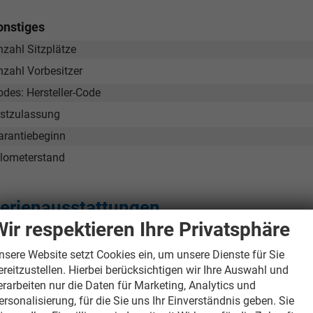
onstiges
nzahl Sitzplätze
nzahl Vorbesitzer
odes: Hersteller-Code
rstzulassung
arantiebeginn
ilometerstand
erienausstattungen
Wir respektieren Ihre Privatsphäre
nnen
nsere Website setzt Cookies ein, um unsere Dienste für Sie
Beheizbare Vordersitze
ereitzustellen. Hierbei berücksichtigen wir Ihre Auswahl und
Beheizbares Lenkrad
erarbeiten nur die Daten für Marketing, Analytics und
Tom Wollschläger
yamin Schael
ersonalisierung, für die Sie uns Ihr Einverständnis geben. Sie
Klimaautomatik, Zwei-Zonen, inkl. Pollenfilter