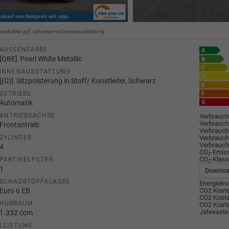
spielbilder, ggf. teilweise mit Sonderausstattung
AUSSENFARBE
QBE
Pearl White Metallic
INNENAUSSTATTUNG
(G)
Sitzpolsterung in Stoff/ Kunstleder, Schwarz
GETRIEBE
Automatik
ANTRIEBSACHSE
Verbrauch
Verbrauch
Frontantrieb
Verbrauch
Verbrauch
ZYLINDER
Verbrauch
4
CO
-Emis
2
CO
-Klass
PARTIKELFILTER
2
1
Downlo
SCHADSTOFFKLASSE
Energiekos
Euro 6 EB
CO2 Koste
CO2 Koste
HUBRAUM
CO2 Koste
Jahresste
1.332 ccm
LEISTUNG