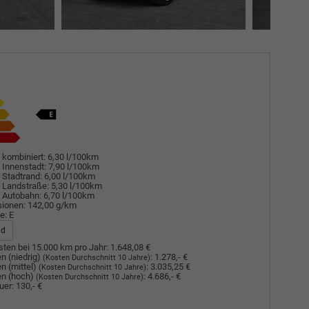
 kombiniert:
6,30 l/100km
 Innenstadt:
7,90 l/100km
 Stadtrand:
6,00 l/100km
 Landstraße:
5,30 l/100km
 Autobahn:
6,70 l/100km
sionen:
142,00 g/km
e:
E
ad
ten bei 15.000 km pro Jahr:
1.648,08 €
n (niedrig)
:
1.278,- €
(Kosten Durchschnitt 10 Jahre)
n (mittel)
:
3.035,25 €
(Kosten Durchschnitt 10 Jahre)
n (hoch)
:
4.686,- €
(Kosten Durchschnitt 10 Jahre)
uer:
130,- €