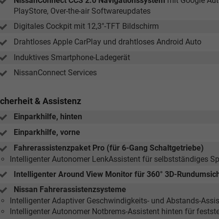
NissanConnect CCS 2.0 Navigationssystem
mit Google Aut
PlayStore, Over-the-air Softwareupdates
Digitales Cockpit mit 12,3"-TFT Bildschirm
Drahtloses Apple CarPlay und drahtloses Android Auto
Induktives Smartphone-Ladegerät
NissanConnect Services
icherheit & Assistenz
Einparkhilfe, hinten
Einparkhilfe, vorne
Fahrerassistenzpaket Pro (für 6-Gang Schaltgetriebe)
Intelligenter Autonomer LenkAssistent für selbstständiges S
Intelligenter Around View Monitor für 360° 3D-Rundumsi
Nissan Fahrerassistenzsysteme
Intelligenter Adaptiver Geschwindigkeits- und Abstands-Assis
Intelligenter Autonomer Notbrems-Assistent hinten für fest