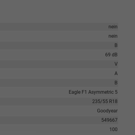
nein
nein
B
69 dB
V
A
B
Eagle F1 Asymmetric 5
235/55 R18
Goodyear
549667
100