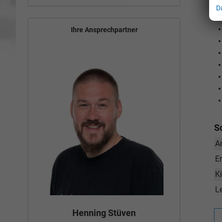
D
Ihre Ansprechpartner
S
A
E
K
L
Bün
Henning Stüven