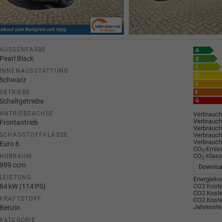
AUSSENFARBE
Pearl Black
INNENAUSSTATTUNG
Schwarz
GETRIEBE
Schaltgetriebe
ANTRIEBSACHSE
Verbrauch
Verbrauch
Frontantrieb
Verbrauch
Verbrauch
SCHADSTOFFKLASSE
Verbrauch
Euro 6
CO
-Emis
2
CO
-Klass
HUBRAUM
2
999 ccm
Downlo
LEISTUNG
Energiekos
84 kW (114 PS)
CO2 Koste
CO2 Koste
KRAFTSTOFF
CO2 Koste
Jahresste
Benzin
KATEGORIE