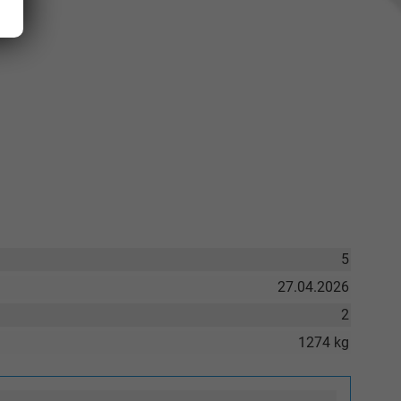
5
27.04.2026
2
1274 kg
Elvedin Calakovic