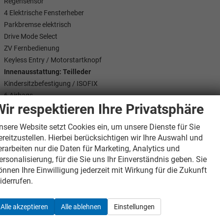
Regensensor
4 Elektrische Fensterheber
Parkbremse elektrisch
Drive Mode Select
ZV Fernbedienung
Keyless Entry / Motorstartknopf
Innenausstattung: Teilleder
Kindersitzbefestigung / ISOFIX
6 Airbags
Wir respektieren Ihre Privatsphäre
Radio
Freisprechen über Bluetooth
nsere Website setzt Cookies ein, um unsere Dienste für Sie
USB
ereitzustellen. Hierbei berücksichtigen wir Ihre Auswahl und
DAB (Digitaler Radioempfang)
erarbeiten nur die Daten für Marketing, Analytics und
Touch-Bildschirm
ersonalisierung, für die Sie uns Ihr Einverständnis geben. Sie
Apple CarPlay
önnen Ihre Einwilligung jederzeit mit Wirkung für die Zukunft
Android Auto
iderrufen.
Multifunktionslenkrad
Verkehrszeichenerkennung
Alle akzeptieren
Alle ablehnen
Einstellungen
Müdigkeitserkennung