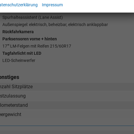
City-Notbremsfunktion
atenschutzerklärung
Impressum
Dynamischer Anfahrassistent
Spurhalteassistent (Lane Assist)
Außenspiegel: elektrisch, beheizbar, elektrisch anklappbar
Rückfahrkamera
Parksensoren vorne + hinten
17"" LM-Felgen mit Reifen 215/60R17
Tagfahrlicht mit LED
LED-Scheinwerfer
onstiges
nzahl Sitzplätze
rstzulassung
ilometerstand
eergewicht
Tom Wollschläger
yamin Schael