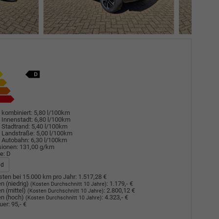
 kombiniert:
5,80 l/100km
 Innenstadt:
6,80 l/100km
 Stadtrand:
5,40 l/100km
 Landstraße:
5,00 l/100km
 Autobahn:
6,30 l/100km
sionen:
131,00 g/km
e:
D
ad
ten bei 15.000 km pro Jahr:
1.517,28 €
n (niedrig)
:
1.179,- €
(Kosten Durchschnitt 10 Jahre)
n (mittel)
:
2.800,12 €
(Kosten Durchschnitt 10 Jahre)
n (hoch)
:
4.323,- €
(Kosten Durchschnitt 10 Jahre)
uer:
95,- €