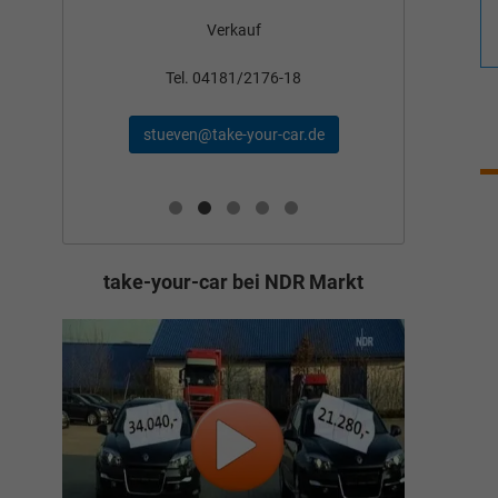
Verkauf
nden
Tel
Tel. 04181/2176-18
schae
stueven@take-your-car.de
de
take-your-car bei NDR Markt