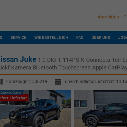
Anmelden
P
NG
SERVICE
WIE BESTELLE ICH
FAQ
ÜBER UNS
JOB
issan Juke
1.0 DIG-T 114PS N-Connecta Teil-
ückf.Kamera Bluetooth Touchscreen Apple CarPlay
Fahrzeugnr.:
506219
unverbindliche Lieferzeit:
14 T