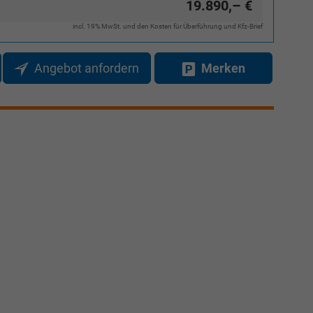
19.890,– €
Verkauf
incl. 19% MwSt. und den Kosten für Überführung und Kfz-Brief
Tel. 04181/2176-27
Angebot anfordern
Merken
calakovic@take-your-car.de