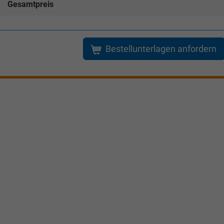
Gesamtpreis
Verkauf
Verkauf
Tel. 04181/2176-21
. 04181/2176-24
Bestellunterlagen anfordern
wollschlaeger@take-your-car.de
l@take-your-car.de