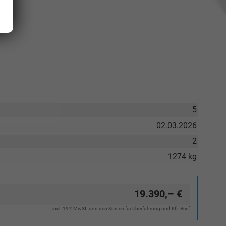
5
02.03.2026
2
1274 kg
19.390,– €
incl. 19% MwSt. und den Kosten für Überführung und Kfz-Brief