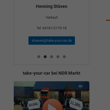
Bün
Henning Stüven
Verkauf
nden
Tel
Tel. 04181/2176-18
schae
stueven@take-your-car.de
de
take-your-car bei NDR Markt