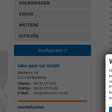
VOLKSWAGEN
VOLVO
WEITERE
CITROËN
Konfigurator 2
take-your-car GmbH
U
Bäckerstr. 24
b
D-21244
Buchholz
v
Telefon:
04181/2176-0
P
Telefax:
04181/2176-20
k
E-Mail:
info@take-your-car.de
w
Geschäftszeiten