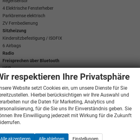
Regensensor
4 Elektrische Fensterheber
Parkbremse elektrisch
ZV Fernbedienung
Sitzheizung
Kindersitzbefestigung / ISOFIX
6 Airbags
Radio
Freisprechen über Bluetooth
USB
Wir respektieren Ihre Privatsphäre
DAB (Digitaler Radioempfang)
Touch-Bildschirm
nsere Website setzt Cookies ein, um unsere Dienste für Sie
Apple CarPlay
ereitzustellen. Hierbei berücksichtigen wir Ihre Auswahl und
Android Auto
erarbeiten nur die Daten für Marketing, Analytics und
Multifunktionslenkrad
ersonalisierung, für die Sie uns Ihr Einverständnis geben. Sie
Verkehrszeichenerkennung
önnen Ihre Einwilligung jederzeit mit Wirkung für die Zukunft
Müdigkeitserkennung
iderrufen.
City-Notbremsfunktion
Dynamischer Anfahrassistent
Alle akzeptieren
Alle ablehnen
Einstellungen