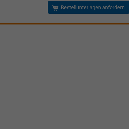
Tom Wollschläger
yamin Schael
Bestellunterlagen anfordern
Verkauf
Verkauf
Tel. 04181/2176-21
. 04181/2176-24
wollschlaeger@take-your-car.de
l@take-your-car.de