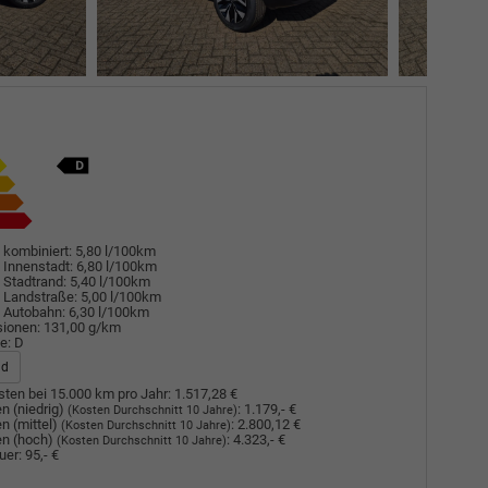
 kombiniert:
5,80 l/100km
 Innenstadt:
6,80 l/100km
 Stadtrand:
5,40 l/100km
 Landstraße:
5,00 l/100km
 Autobahn:
6,30 l/100km
sionen:
131,00 g/km
e:
D
ad
ten bei 15.000 km pro Jahr:
1.517,28 €
n (niedrig)
:
1.179,- €
(Kosten Durchschnitt 10 Jahre)
n (mittel)
:
2.800,12 €
(Kosten Durchschnitt 10 Jahre)
n (hoch)
:
4.323,- €
(Kosten Durchschnitt 10 Jahre)
uer:
95,- €