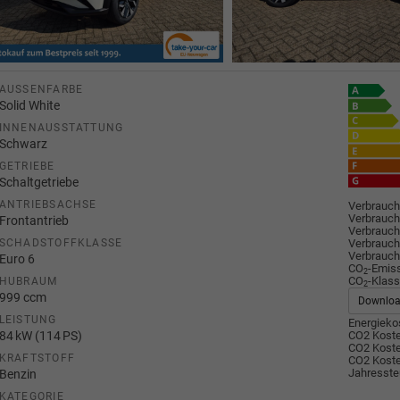
AUSSENFARBE
Solid White
INNENAUSSTATTUNG
Schwarz
GETRIEBE
Schaltgetriebe
ANTRIEBSACHSE
Verbrauch
Verbrauch
Frontantrieb
Verbrauch
Verbrauch
SCHADSTOFFKLASSE
Verbrauch
Euro 6
CO
-Emis
2
CO
-Klass
HUBRAUM
2
999 ccm
Downlo
LEISTUNG
Energiekos
84 kW (114 PS)
CO2 Koste
CO2 Koste
KRAFTSTOFF
CO2 Koste
Jahresste
Benzin
KATEGORIE