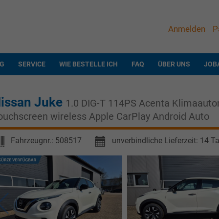
Anmelden
P
NG
SERVICE
WIE BESTELLE ICH
FAQ
ÜBER UNS
JOB
issan Juke
1.0 DIG-T 114PS Acenta Klimaauto
ouchscreen wireless Apple CarPlay Android Auto
Fahrzeugnr.:
508517
unverbindliche Lieferzeit:
14 T