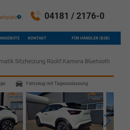
04181 / 2176-0
arkplatz
0
ANGEBOTE
KONTAKT
FÜR HÄNDLER (B2B)
matik Sitzheizung Rückf.Kamera Bluetooth
age
Fahrzeug mit Tageszulassung