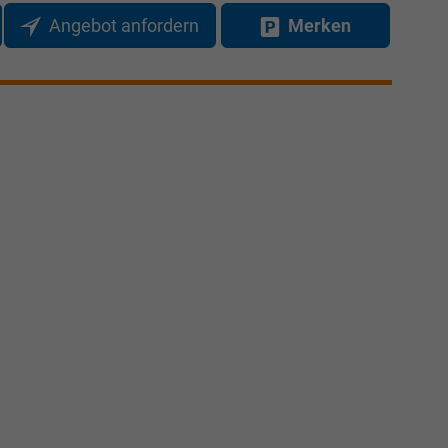
Elvedin Calakovic
Angebot anfordern
Merken
Verkauf
Tel. 04181/2176-27
calakovic@take-your-car.de