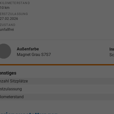
KILOMETERSTAND
10 km
ERSTZULASSUNG
27.02.2026
ZUSTAND
unfallfrei
Außenfarbe
In
Magnet Grau S7S7
Sc
onstiges
nzahl Sitzplätze
rstzulassung
ilometerstand