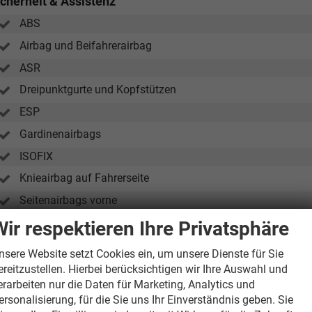
icherheit & Assistenz
ABS
Airbag und Beifahrerairbag
ASR
Dreipunktgurte und Kopfstützen
ESP
Gardinenairbags
ISOFIX
Knieairbag auf Fahrerseite
Seitenairbags vorne
Wegfahrsperre
Wir respektieren Ihre Privatsphäre
Zentralverriegelung
nsere Website setzt Cookies ein, um unsere Dienste für Sie
ereitzustellen. Hierbei berücksichtigen wir Ihre Auswahl und
äder & Technik
erarbeiten nur die Daten für Marketing, Analytics und
ersonalisierung, für die Sie uns Ihr Einverständnis geben. Sie
Berganfahrhilfe