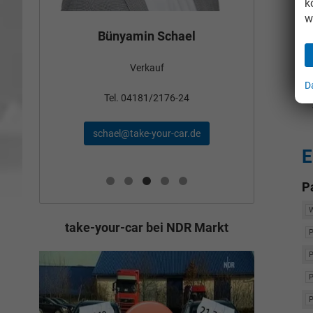
k
w
Tom
Bünyamin Schael
Verkauf
D
Tel
Tel. 04181/2176-24
wollschl
schael@take-your-car.de
de
E
P
take-your-car bei NDR Markt