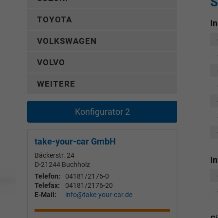
S
TOYOTA
I
VOLKSWAGEN
VOLVO
WEITERE
Konfigurator 2
take-your-car GmbH
Bäckerstr. 24
I
D-21244
Buchholz
Telefon:
04181/2176-0
Telefax:
04181/2176-20
E-Mail:
info@take-your-car.de