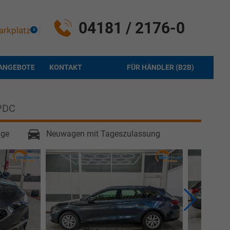
04181 / 2176-0
arkplatz
0
ANGEBOTE
KONTAKT
FÜR HÄNDLER (B2B)
PDC
age
Neuwagen mit Tageszulassung