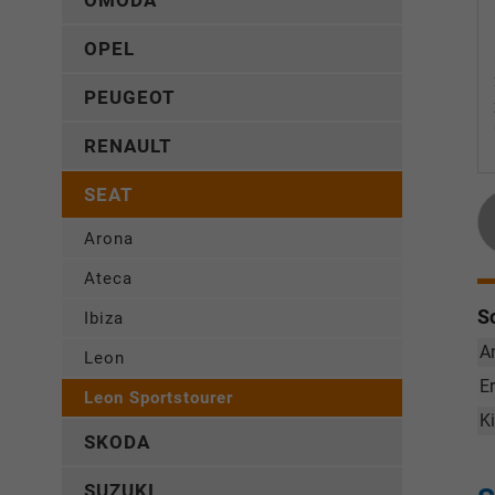
OMODA
OPEL
PEUGEOT
RENAULT
SEAT
Arona
Ateca
S
Ibiza
A
Leon
E
Leon Sportstourer
K
SKODA
SUZUKI