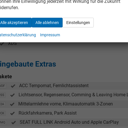
önnen Ihre Einwilligung jederzeit mit Wirkung für die Zukunft
Elektrische Parkbremse
iderrufen.
Elvedin Calakovic
 Wollschläger
Reifendruckkontrolle
Alle akzeptieren
Alle ablehnen
Einstellungen
Verkauf
Servolenkung
Verkauf
Start Stop
atenschutzerklärung
Impressum
Tel. 04181/2176-27
. 04181/2176-21
XDS
calakovic@take-your-car.de
aeger@take-your-car.de
ingebaute Extras
akete
ACC Tempomat, Fernlichtassistent
WDF
Lichtsensor, Regensensor, Comming & Leaving Home L
PSS
Mittelarmlehne vorne, Klimaautomatik 3-Zonen
P2A
Rückfahrkamera, Park Assist
PCK
SEAT FULL LINK Android Auto und Apple CarPlay
PMQ