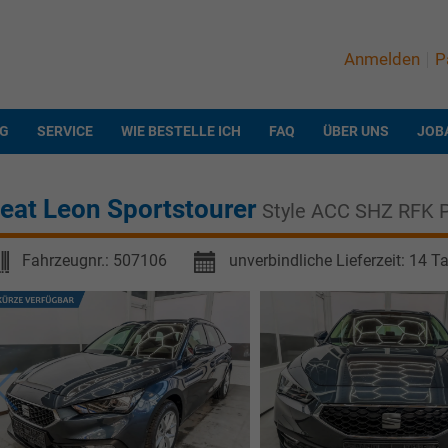
Anmelden
P
NG
SERVICE
WIE BESTELLE ICH
FAQ
ÜBER UNS
JOB
eat Leon Sportstourer
Style ACC SHZ RFK 
Fahrzeugnr.:
507106
unverbindliche Lieferzeit:
14 T