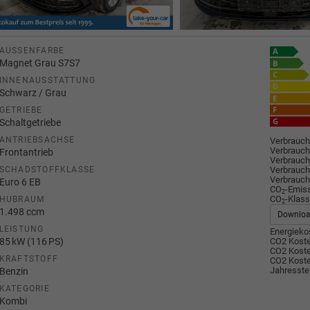
AUSSENFARBE
Magnet Grau S7S7
INNENAUSSTATTUNG
Schwarz / Grau
GETRIEBE
Schaltgetriebe
ANTRIEBSACHSE
Verbrauch
Verbrauch
Frontantrieb
Verbrauch
Verbrauch
SCHADSTOFFKLASSE
Verbrauch
Euro 6 EB
CO
-Emis
2
CO
-Klass
HUBRAUM
2
1.498 ccm
Downlo
LEISTUNG
Energiekos
85 kW (116 PS)
CO2 Koste
CO2 Koste
KRAFTSTOFF
CO2 Koste
Jahresste
Benzin
KATEGORIE
Kombi