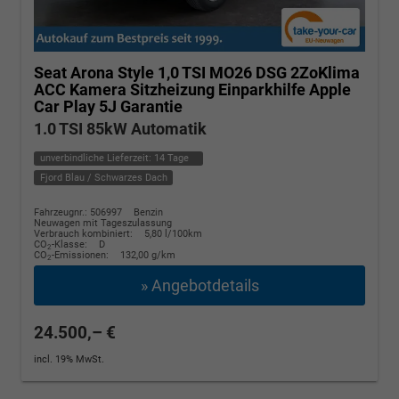
Seat Arona
Style 1,0 TSI MO26 DSG 2ZoKlima
ACC Kamera Sitzheizung Einparkhilfe Apple
Car Play 5J Garantie
1.0 TSI 85kW Automatik
unverbindliche Lieferzeit:
14 Tage
Fjord Blau / Schwarzes Dach
Fahrzeugnr.: 506997
Benzin
Neuwagen mit Tageszulassung
Verbrauch kombiniert:
5,80 l/100km
CO
-Klasse:
D
2
CO
-Emissionen:
132,00 g/km
2
» Angebotdetails
24.500,– €
incl. 19% MwSt.