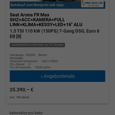
Seat Arona
FR Max
SHZ+ACC+KAMERA+FULL
LINK+KLIMA+KESSY+LED+16" ALU
1.5 TSI 110 kW (150PS) 7-Gang DSG, Euro 6
EB [8]
unverbindliche Lieferzeit: ca. 5-7 Monate
Fahrzeugnr.: 502332
Benzin
Neuwagen
Verbrauch kombiniert:
5,60 l/100km
CO
-Klasse:
D
2
CO
-Emissionen:
128,00 g/km
2
» Angebotdetails
25.390,– €
incl. 19% MwSt.
Datensätze pro Seite: