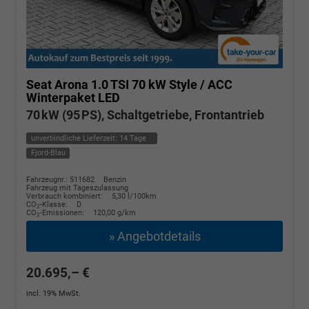
Seat Arona
1.0 TSI 70 kW Style / ACC
Winterpaket LED
70 kW (95 PS), Schaltgetriebe, Frontantrieb
unverbindliche Lieferzeit:
14 Tage
Fjord-Blau
Fahrzeugnr.: 511682
Benzin
Fahrzeug mit Tageszulassung
Verbrauch kombiniert:
5,30 l/100km
CO
-Klasse:
D
2
CO
-Emissionen:
120,00 g/km
2
» Angebotdetails
20.695,– €
incl. 19% MwSt.