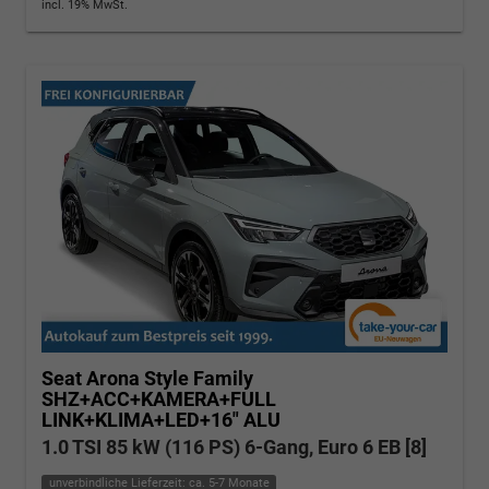
incl. 19% MwSt.
Seat Arona
Style Family
SHZ+ACC+KAMERA+FULL
LINK+KLIMA+LED+16" ALU
1.0 TSI 85 kW (116 PS) 6-Gang, Euro 6 EB [8]
unverbindliche Lieferzeit: ca. 5-7 Monate