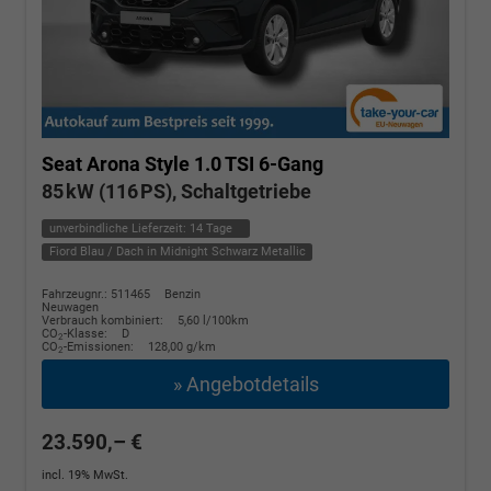
Seat Arona
Style 1.0 TSI 6-Gang
85 kW (116 PS), Schaltgetriebe
unverbindliche Lieferzeit:
14 Tage
Fiord Blau / Dach in Midnight Schwarz Metallic
Fahrzeugnr.: 511465
Benzin
Neuwagen
Verbrauch kombiniert:
5,60 l/100km
CO
-Klasse:
D
2
CO
-Emissionen:
128,00 g/km
2
» Angebotdetails
23.590,– €
incl. 19% MwSt.