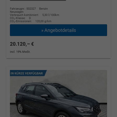
Fahrzeugnr.: 502327
Benzin
Neuwagen
Verbrauch kombiniert:
5,30 l/100km
CO
-Klasse:
D
2
CO
-Emissionen:
120,00 g/km
2
» Angebotdetails
20.120,– €
incl. 19% MwSt.