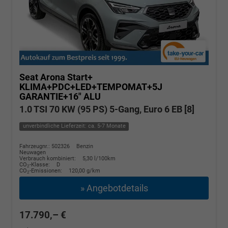
Seat Arona
Start+
KLIMA+PDC+LED+TEMPOMAT+5J
GARANTIE+16" ALU
1.0 TSI 70 KW (95 PS) 5-Gang, Euro 6 EB [8]
unverbindliche Lieferzeit: ca. 5-7 Monate
Fahrzeugnr.: 502326
Benzin
Neuwagen
Verbrauch kombiniert:
5,30 l/100km
CO
-Klasse:
D
2
CO
-Emissionen:
120,00 g/km
2
» Angebotdetails
17.790,– €