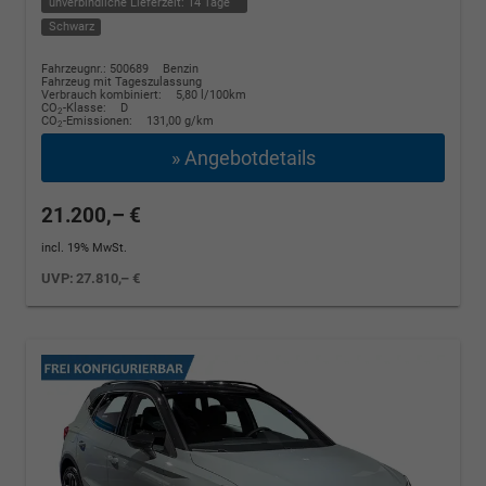
unverbindliche Lieferzeit:
14 Tage
Schwarz
Fahrzeugnr.: 500689
Benzin
Fahrzeug mit Tageszulassung
Verbrauch kombiniert:
5,80 l/100km
CO
-Klasse:
D
2
CO
-Emissionen:
131,00 g/km
2
» Angebotdetails
21.200,– €
incl. 19% MwSt.
UVP:
27.810,– €