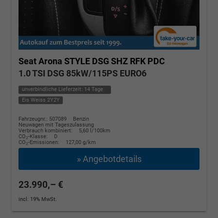
Seat Arona
STYLE DSG SHZ RFK PDC
1.0 TSI DSG 85kW/115PS EURO6
unverbindliche Lieferzeit:
14 Tage
Eis Weiss 2Y2Y
Fahrzeugnr.: 507089
Benzin
Neuwagen mit Tageszulassung
Verbrauch kombiniert:
5,60 l/100km
CO
-Klasse:
D
2
CO
-Emissionen:
127,00 g/km
2
» Angebotdetails
23.990,– €
incl. 19% MwSt.