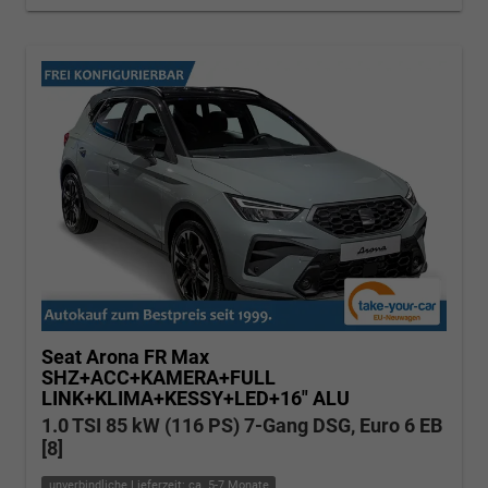
Seat Arona
FR Max
SHZ+ACC+KAMERA+FULL
LINK+KLIMA+KESSY+LED+16" ALU
1.0 TSI 85 kW (116 PS) 7-Gang DSG, Euro 6 EB
[8]
unverbindliche Lieferzeit: ca. 5-7 Monate