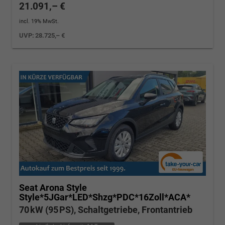
21.091,– €
incl. 19% MwSt.
UVP:
28.725,– €
Seat Arona
Style
Style*5JGar*LED*Shzg*PDC*16Zoll*ACA*
70 kW (95 PS), Schaltgetriebe, Frontantrieb