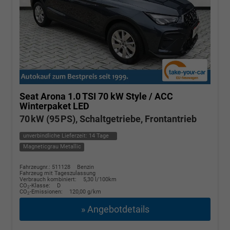
Seat Arona
1.0 TSI 70 kW Style / ACC
Winterpaket LED
70 kW (95 PS), Schaltgetriebe, Frontantrieb
unverbindliche Lieferzeit:
14 Tage
Magneticgrau Metallic
Fahrzeugnr.: 511128
Benzin
Fahrzeug mit Tageszulassung
Verbrauch kombiniert:
5,30 l/100km
CO
-Klasse:
D
2
CO
-Emissionen:
120,00 g/km
2
» Angebotdetails