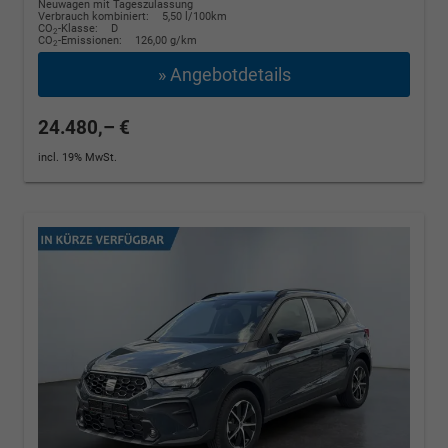
Neuwagen mit Tageszulassung
Verbrauch kombiniert:
5,50 l/100km
CO
-Klasse:
D
2
CO
-Emissionen:
126,00 g/km
2
» Angebotdetails
24.480,– €
incl. 19% MwSt.