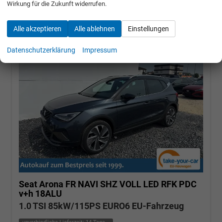
Wirkung für die Zukunft widerrufen.
Alle akzeptieren
Alle ablehnen
Einstellungen
Datenschutzerklärung
Impressum
Seat Arona
FR NAVI SHZ VOLL LED RFK PDC
v+h 18ALU
1.0 TSI 85kW/115PS EURO6 EU-Fahrzeug