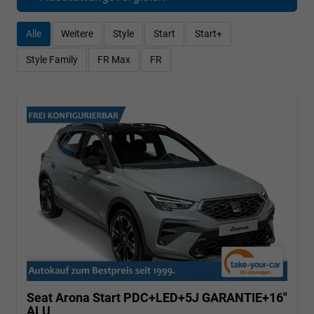
Alle
Weitere
Style
Start
Start+
Style Family
FR Max
FR
Seat Arona
Start PDC+LED+5J GARANTIE+16"
ALU