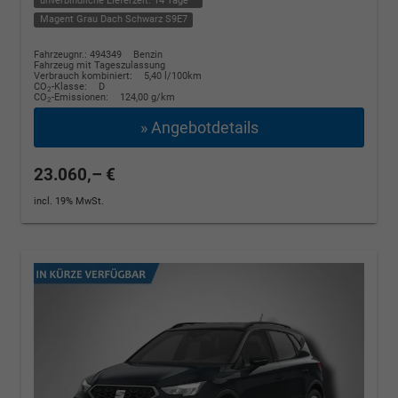
unverbindliche Lieferzeit:
14 Tage
Magent Grau Dach Schwarz S9E7
Fahrzeugnr.: 494349
Benzin
Fahrzeug mit Tageszulassung
Verbrauch kombiniert:
5,40 l/100km
CO
-Klasse:
D
2
CO
-Emissionen:
124,00 g/km
2
» Angebotdetails
23.060,– €
incl. 19% MwSt.