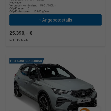
Neuwagen
Verbrauch kombiniert:
5,80 l/100km
CO
-Klasse:
D
2
CO
-Emissionen:
133,00 g/km
2
» Angebotdetails
25.390,– €
incl. 19% MwSt.