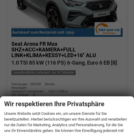
Seat Arona
FR Max
SHZ+ACC+KAMERA+FULL
LINK+KLIMA+KESSY+LED+16" ALU
1.0 TSI 85 kW (116 PS) 6-Gang, Euro 6 EB [8]
unverbindliche Lieferzeit: ca. 5-7 Monate
Fahrzeugnr.: 502330
Benzin
Neuwagen
Verbrauch kombiniert:
5,30 l/100km
CO
-Klasse:
D
2
CO
-Emissionen:
120,00 g/km
2
Wir respektieren Ihre Privatsphäre
» Angebotdetails
Unsere Website setzt Cookies ein, um unsere Dienste für Sie
bereitzustellen. Hierbei berücksichtigen wir Ihre Auswahl und verarbeiten
22.440,– €
nur die Daten für Marketing, Analytics und Personalisierung, für die Sie
uns Ihr Einverständnis geben. Sie können Ihre Einwilligung jederzeit mit
incl. 19% MwSt.