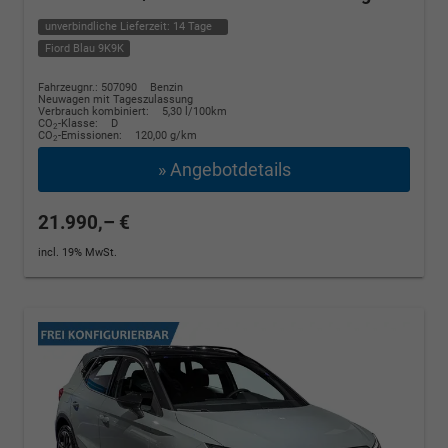
unverbindliche Lieferzeit:
14 Tage
Fiord Blau 9K9K
Fahrzeugnr.: 507090
Benzin
Neuwagen mit Tageszulassung
Verbrauch kombiniert:
5,30 l/100km
CO
-Klasse:
D
2
CO
-Emissionen:
120,00 g/km
2
» Angebotdetails
21.990,– €
incl. 19% MwSt.