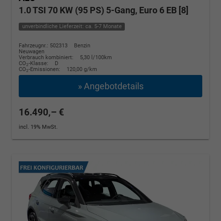
1.0 TSI 70 KW (95 PS) 5-Gang, Euro 6 EB [8]
unverbindliche Lieferzeit: ca. 5-7 Monate
Fahrzeugnr.: 502313
Benzin
Neuwagen
Verbrauch kombiniert:
5,30 l/100km
CO
-Klasse:
D
2
CO
-Emissionen:
120,00 g/km
2
» Angebotdetails
16.490,– €
incl. 19% MwSt.