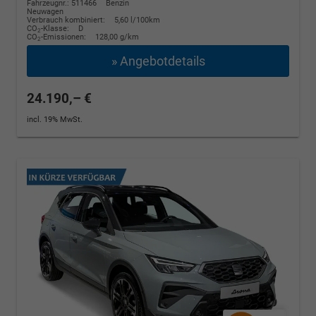
Fahrzeugnr.: 511466
Benzin
Neuwagen
Verbrauch kombiniert:
5,60 l/100km
CO
-Klasse:
D
2
CO
-Emissionen:
128,00 g/km
2
» Angebotdetails
24.190,– €
incl. 19% MwSt.