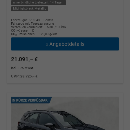
unverbindliche Lieferzeit:
14 Tage
Midnightblack Metallic
Fahrzeugnr.: 511043
Benzin
Fahrzeug mit Tageszulassung
Verbrauch kombiniert:
5,30 l/100km
CO
-Klasse:
D
2
CO
-Emissionen:
120,00 g/km
2
» Angebotdetails
21.091,– €
incl. 19% MwSt.
UVP:
28.725,– €