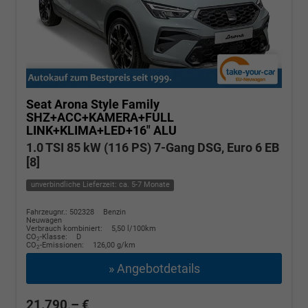
Seat Arona
Style Family
SHZ+ACC+KAMERA+FULL
LINK+KLIMA+LED+16" ALU
1.0 TSI 85 kW (116 PS) 7-Gang DSG, Euro 6 EB
[8]
unverbindliche Lieferzeit: ca. 5-7 Monate
Fahrzeugnr.: 502328
Benzin
Neuwagen
Verbrauch kombiniert:
5,50 l/100km
CO
-Klasse:
D
2
CO
-Emissionen:
126,00 g/km
2
» Angebotdetails
21.790,– €