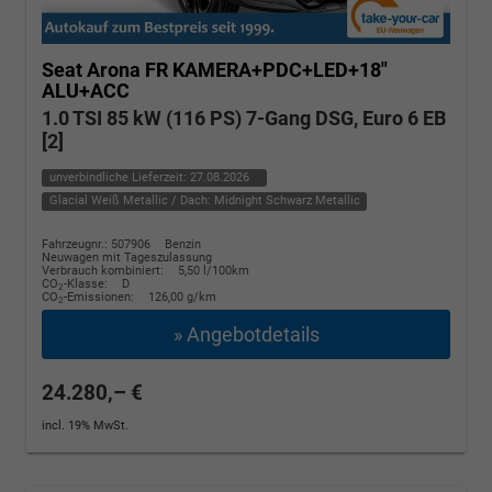
Seat Arona
FR KAMERA+PDC+LED+18"
ALU+ACC
1.0 TSI 85 kW (116 PS) 7-Gang DSG, Euro 6 EB
[2]
unverbindliche Lieferzeit:
27.08.2026
Glacial Weiß Metallic / Dach: Midnight Schwarz Metallic
Fahrzeugnr.: 507906
Benzin
Neuwagen mit Tageszulassung
Verbrauch kombiniert:
5,50 l/100km
CO
-Klasse:
D
2
CO
-Emissionen:
126,00 g/km
2
» Angebotdetails
24.280,– €
incl. 19% MwSt.