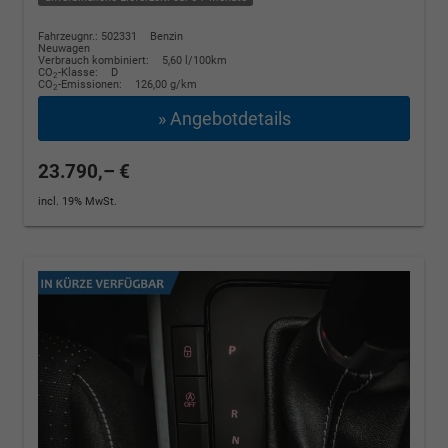
Fahrzeugnr.: 502331
Benzin
Neuwagen
Verbrauch kombiniert:
5,60 l/100km
CO
-Klasse:
D
2
CO
-Emissionen:
126,00 g/km
2
» Angebotdetails
23.790,– €
incl. 19% MwSt.