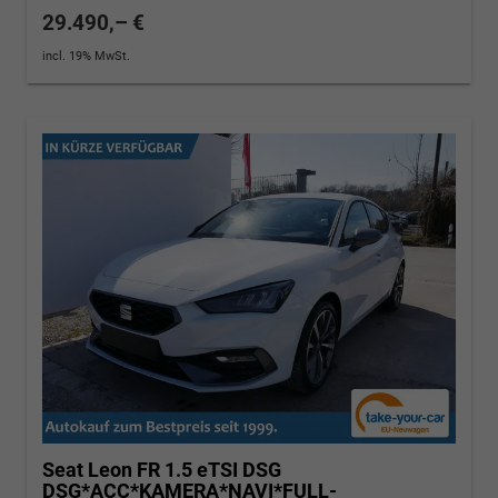
29.490,– €
incl. 19% MwSt.
Seat Leon
FR 1.5 eTSI DSG
DSG*ACC*KAMERA*NAVI*FULL-