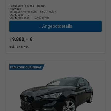
Fahrzeugnr.: 510568
Benzin
Neuwagen
Verbrauch kombiniert:
5,60 l/100km
CO
-Klasse:
D
2
CO
-Emissionen:
127,00 g/km
2
» Angebotdetails
19.880,– €
incl. 19% MwSt.