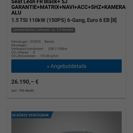
Seat Leon
FR Black+ 5J
GARANTIE+MATRIX+NAVI+ACC+SHZ+KAMERA+1
ALU
1.5 TSI 110kW (150PS) 6-Gang, Euro 6 EB [8]
unverbindliche Lieferzeit: ca. 3-4 Monate
Fahrzeugnr.: 510572
Benzin
Neuwagen
Verbrauch kombiniert:
5,80 l/100km
CO
-Klasse:
D
2
CO
-Emissionen:
131,00 g/km
2
» Angebotdetails
26.190,– €
incl. 19% MwSt.