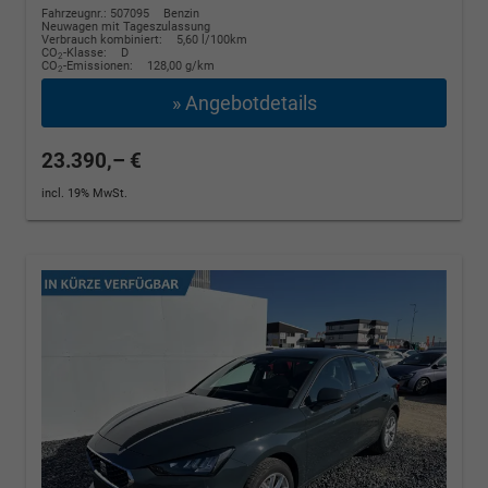
Fahrzeugnr.: 507095
Benzin
Neuwagen mit Tageszulassung
Verbrauch kombiniert:
5,60 l/100km
CO
-Klasse:
D
2
CO
-Emissionen:
128,00 g/km
2
» Angebotdetails
23.390,– €
incl. 19% MwSt.