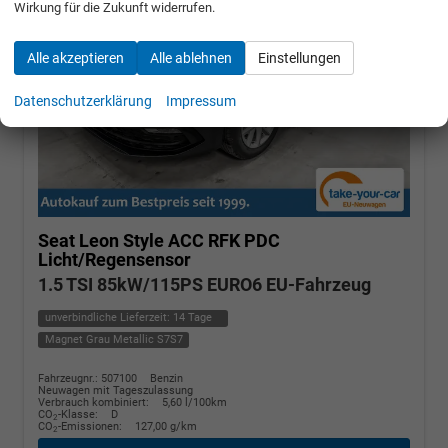
Wirkung für die Zukunft widerrufen.
Alle akzeptieren
Alle ablehnen
Einstellungen
Datenschutzerklärung
Impressum
Seat Leon
Style ACC RFK PDC
Licht/Regensensor
1.5 TSI 85kW/115PS EURO6 EU-Fahrzeug
unverbindliche Lieferzeit:
14 Tage
Magnet Grau Metallic S7S7
Fahrzeugnr.: 507100
Benzin
Neuwagen mit Tageszulassung
Verbrauch kombiniert:
5,60 l/100km
CO
-Klasse:
D
2
CO
-Emissionen:
127,00 g/km
2