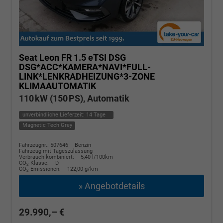
Seat Leon
FR 1.5 eTSI DSG
DSG*ACC*KAMERA*NAVI*FULL-
LINK*LENKRADHEIZUNG*3-ZONE
KLIMAAUTOMATIK
110 kW (150 PS), Automatik
unverbindliche Lieferzeit:
14 Tage
Magnetic Tech Grey
Fahrzeugnr.: 507646
Benzin
Fahrzeug mit Tageszulassung
Verbrauch kombiniert:
5,40 l/100km
CO
-Klasse:
D
2
CO
-Emissionen:
122,00 g/km
2
» Angebotdetails
29.990,– €