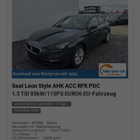
Seat Leon
Style AHK ACC RFK PDC
1.5 TSI 85kW/115PS EURO6 EU-Fahrzeug
unverbindliche Lieferzeit:
14 Tage
Fiord Blau 9K9K
Fahrzeugnr.: 507098
Benzin
Neuwagen mit Tageszulassung
Verbrauch kombiniert:
5,60 l/100km
CO
-Klasse:
D
2
CO
-Emissionen:
128,00 g/km
2