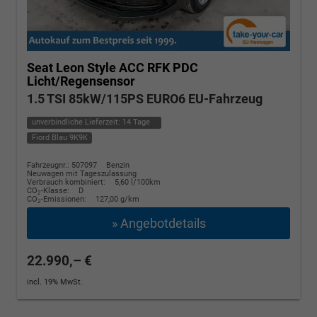
Seat Leon
Style ACC RFK PDC
Licht/Regensensor
1.5 TSI 85kW/115PS EURO6 EU-Fahrzeug
unverbindliche Lieferzeit:
14 Tage
Fiord Blau 9K9K
Fahrzeugnr.: 507097
Benzin
Neuwagen mit Tageszulassung
Verbrauch kombiniert:
5,60 l/100km
CO
-Klasse:
D
2
CO
-Emissionen:
127,00 g/km
2
» Angebotdetails
22.990,– €
incl. 19% MwSt.