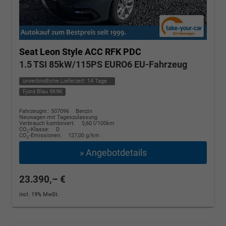
Seat Leon
Style ACC RFK PDC
1.5 TSI 85kW/115PS EURO6 EU-Fahrzeug
unverbindliche Lieferzeit:
14 Tage
Fjord Blau 9K9K
Fahrzeugnr.: 507096
Benzin
Neuwagen mit Tageszulassung
Verbrauch kombiniert:
5,60 l/100km
CO
-Klasse:
D
2
CO
-Emissionen:
127,00 g/km
2
» Angebotdetails
23.390,– €
incl. 19% MwSt.