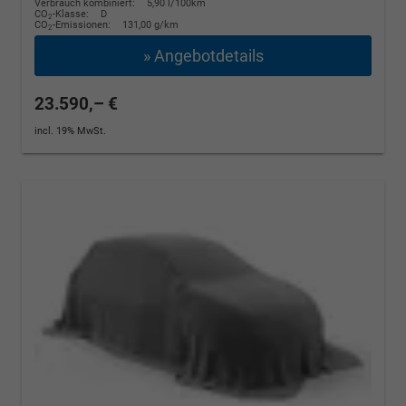
Verbrauch kombiniert:
5,90 l/100km
CO
-Klasse:
D
2
CO
-Emissionen:
131,00 g/km
2
» Angebotdetails
23.590,– €
incl. 19% MwSt.