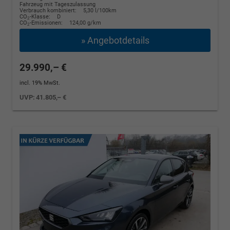
Fahrzeug mit Tageszulassung
Verbrauch kombiniert:
5,30 l/100km
CO
-Klasse:
D
2
CO
-Emissionen:
124,00 g/km
2
» Angebotdetails
29.990,– €
incl. 19% MwSt.
UVP:
41.805,– €