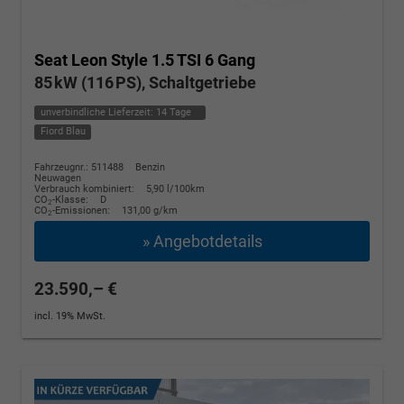
Seat Leon
Style 1.5 TSI 6 Gang
85 kW (116 PS), Schaltgetriebe
unverbindliche Lieferzeit:
14 Tage
Fiord Blau
Fahrzeugnr.: 511488
Benzin
Neuwagen
Verbrauch kombiniert:
5,90 l/100km
CO
-Klasse:
D
2
CO
-Emissionen:
131,00 g/km
2
» Angebotdetails
23.590,– €
incl. 19% MwSt.