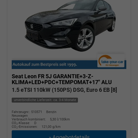
Seat Leon
FR 5J GARANTIE+3-Z-
KLIMA+LED+PDC+TEMPOMAT+17" ALU
1.5 eTSI 110kW (150PS) DSG, Euro 6 EB [8]
unverbindliche Lieferzeit: ca. 3-4 Monate
Fahrzeugnr.: 510571
Benzin
Neuwagen
Verbrauch kombiniert:
5,30 l/100km
CO
-Klasse:
D
2
CO
-Emissionen:
121,00 g/km
2
» Angebotdetails