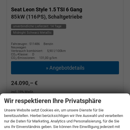
Seat Leon
Style 1.5 TSI 6 Gang
85 kW (116 PS), Schaltgetriebe
unverbindliche Lieferzeit:
14 Tage
Midnight Schwarz Metallic
Fahrzeugnr.: 511486
Benzin
Neuwagen
Verbrauch kombiniert:
5,90 l/100km
CO
-Klasse:
D
2
CO
-Emissionen:
131,00 g/km
2
» Angebotdetails
24.090,– €
incl. 19% MwSt.
Wir respektieren Ihre Privatsphäre
Unsere Website setzt Cookies ein, um unsere Dienste für Sie
bereitzustellen. Hierbei berücksichtigen wir Ihre Auswahl und verarbeiten
nur die Daten für Marketing, Analytics und Personalisierung, für die Sie
uns Ihr Einverständnis geben. Sie können Ihre Einwilligung jederzeit mit