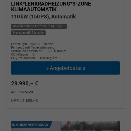
LINK*LENKRADHEIZUNG*3-ZONE
KLIMAAUTOMATIK
110 kW (150 PS), Automatik
unverbindliche Lieferzeit:
14 Tage
Nevadaweiß Metallic
Fahrzeugnr.: 504905
Benzin
Fahrzeug mit Tageszulassung
Verbrauch kombiniert:
5,30 l/100km
CO
-Klasse:
D
2
CO
-Emissionen:
120,00 g/km
2
» Angebotdetails
29.990,– €
incl. 19% MwSt.
UVP:
41.805,– €