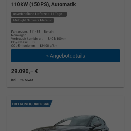
110 kW (150 PS), Automatik
unverbindliche Lieferzeit:
14 Tage
Midnight Schwarz Metallic
Fahrzeugnr.: 511485
Benzin
Neuwagen
Verbrauch kombiniert:
5,40 l/100km
CO
-Klasse:
D
2
CO
-Emissionen:
124,00 g/km
2
» Angebotdetails
29.090,– €
incl. 19% MwSt.