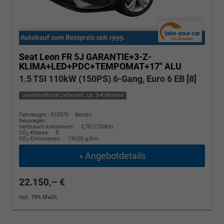
Seat Leon
FR 5J GARANTIE+3-Z-
KLIMA+LED+PDC+TEMPOMAT+17" ALU
1.5 TSI 110kW (150PS) 6-Gang, Euro 6 EB [8]
unverbindliche Lieferzeit: ca. 3-4 Monate
Fahrzeugnr.: 510570
Benzin
Neuwagen
Verbrauch kombiniert:
5,70 l/100km
CO
-Klasse:
D
2
CO
-Emissionen:
130,00 g/km
2
» Angebotdetails
22.150,– €
incl. 19% MwSt.