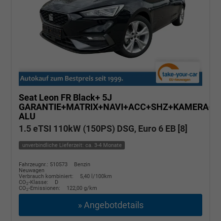
Seat Leon
FR Black+ 5J
GARANTIE+MATRIX+NAVI+ACC+SHZ+KAMERA+1
ALU
1.5 eTSI 110kW (150PS) DSG, Euro 6 EB [8]
unverbindliche Lieferzeit: ca. 3-4 Monate
Fahrzeugnr.: 510573
Benzin
Neuwagen
Verbrauch kombiniert:
5,40 l/100km
CO
-Klasse:
D
2
CO
-Emissionen:
122,00 g/km
2
» Angebotdetails