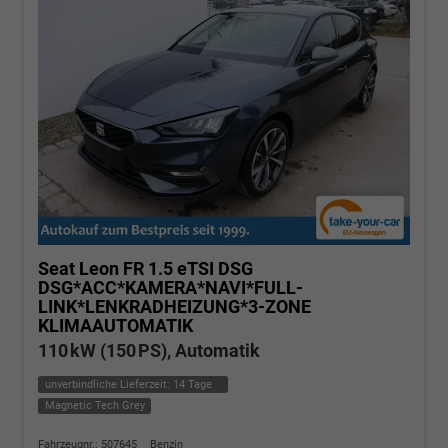
Seat Leon
FR 1.5 eTSI DSG
DSG*ACC*KAMERA*NAVI*FULL-
LINK*LENKRADHEIZUNG*3-ZONE
KLIMAAUTOMATIK
110 kW (150 PS), Automatik
unverbindliche Lieferzeit:
14 Tage
Magnetic Tech Grey
Fahrzeugnr.: 507645
Benzin