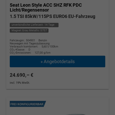
Seat Leon
Style ACC SHZ RFK PDC
Licht/Regensensor
1.5 TSI 85kW/115PS EURO6 EU-Fahrzeug
unverbindliche Lieferzeit:
14 Tage
Magnet Grau Metallic S7S7
Fahrzeugnr.: 504901
Benzin
Neuwagen mit Tageszulassung
Verbrauch kombiniert:
5,60 l/100km
CO
-Klasse:
D
2
CO
-Emissionen:
127,00 g/km
2
» Angebotdetails
24.690,– €
incl. 19% MwSt.