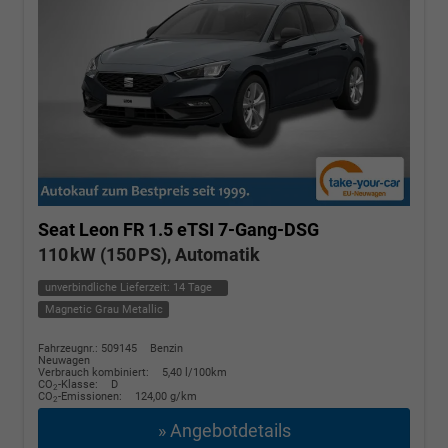
Seat Leon
FR 1.5 eTSI 7-Gang-DSG
110 kW (150 PS), Automatik
unverbindliche Lieferzeit:
14 Tage
Magnetic Grau Metallic
Fahrzeugnr.: 509145
Benzin
Neuwagen
Verbrauch kombiniert:
5,40 l/100km
CO
-Klasse:
D
2
CO
-Emissionen:
124,00 g/km
2
» Angebotdetails