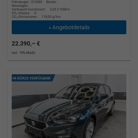
Fahrzeugnr.: 510569
Benzin
Neuwagen
Verbrauch kombiniert:
5,20 l/100km
CO
-Klasse:
D
2
CO
-Emissionen:
118,00 g/km
2
» Angebotdetails
22.390,– €
incl. 19% MwSt.