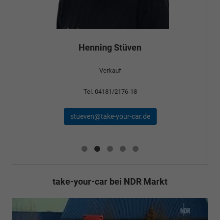
Henning Stüven
Verkauf
Tel. 04181/2176-18
stueven@take-your-car.de
take-your-car bei NDR Markt