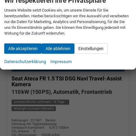
Wir respektieren Ihre Privatsphäre
Unsere Website setzt Cookies ein, um unsere Dienste für Sie
bereitzustellen. Hierbei berücksichtigen wir Ihre Auswahl und verarbeiten
nur die Daten für Marketing, Analytics und Personalisierung, für die Sie
uns Ihr Einverständnis geben. Sie können Ihre Einwilligung jederzeit mit
Wirkung für die Zukunft widerrufen.
Alle akzeptieren
Alle ablehnen
Einstellungen
Datenschutzerklärung
Impressum
Seat Ateca
FR 1.5 TSI DSG Navi Travel-Assist
Kamera
110 kW (150 PS), Automatik, Frontantrieb
unverbindliche Lieferzeit:
14 Tage
Midnight-Schwarz Metallic
Fahrzeugnr.: 511367
Benzin
Fahrzeug mit Tageszulassung
Verbrauch kombiniert:
6,70 l/100km
CO
-Klasse:
E
2
CO
-Emissionen:
153,00 g/km
2