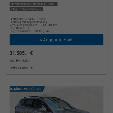
unverbindliche Lieferzeit:
14 Tage
Magic-Schwarz Metallic
Fahrzeugnr.: 510614
Diesel
Fahrzeug mit Tageszulassung
Verbrauch kombiniert:
5,40 l/100km
CO
-Klasse:
E
2
CO
-Emissionen:
142,00 g/km
2
» Angebotdetails
31.585,– €
incl. 19% MwSt.
UVP:
41.690,– €