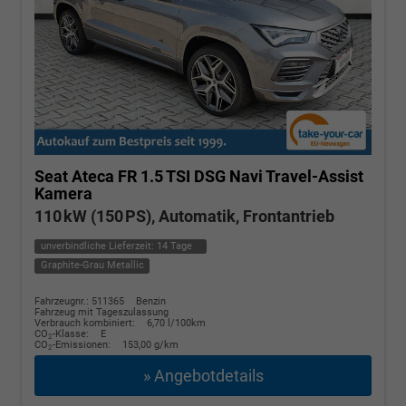
Seat Ateca
FR 1.5 TSI DSG Navi Travel-Assist
Kamera
110 kW (150 PS), Automatik, Frontantrieb
unverbindliche Lieferzeit:
14 Tage
Graphite-Grau Metallic
Fahrzeugnr.: 511365
Benzin
Fahrzeug mit Tageszulassung
Verbrauch kombiniert:
6,70 l/100km
CO
-Klasse:
E
2
CO
-Emissionen:
153,00 g/km
2
» Angebotdetails