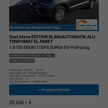
Seat Ateca
EDITION KLIMAAUTOMATIK ALU
TEMPOMAT EL.PAKET
1.0 TSI 85kW/115PS EURO6 EU-Fahrzeug
unverbindliche Lieferzeit:
14 Tage
Graphit Grau 5X5X
Fahrzeugnr.: 507091
Benzin
Neuwagen mit Tageszulassung
Verbrauch kombiniert:
6,00 l/100km
CO
-Klasse:
E
2
CO
-Emissionen:
136,00 g/km
2
» Angebotdetails
25.250,– €