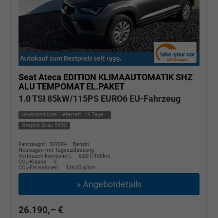
Seat Ateca
EDITION KLIMAAUTOMATIK SHZ
ALU TEMPOMAT EL.PAKET
1.0 TSI 85kW/115PS EURO6 EU-Fahrzeug
unverbindliche Lieferzeit:
14 Tage
Graphit Grau 5X5X
Fahrzeugnr.: 507094
Benzin
Neuwagen mit Tageszulassung
Verbrauch kombiniert:
6,00 l/100km
CO
-Klasse:
E
2
CO
-Emissionen:
136,00 g/km
2
» Angebotdetails
26.190,– €