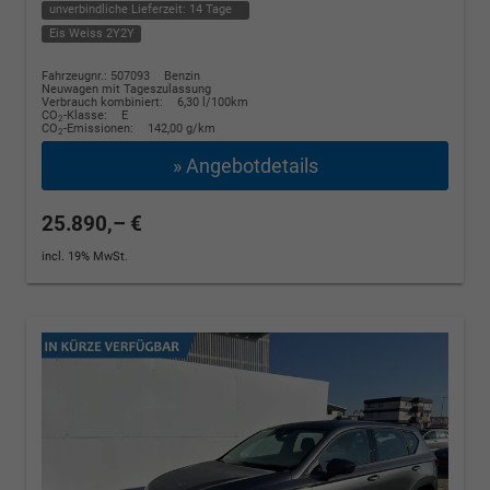
unverbindliche Lieferzeit:
14 Tage
Eis Weiss 2Y2Y
Fahrzeugnr.: 507093
Benzin
Neuwagen mit Tageszulassung
Verbrauch kombiniert:
6,30 l/100km
CO
-Klasse:
E
2
CO
-Emissionen:
142,00 g/km
2
» Angebotdetails
25.890,– €
incl. 19% MwSt.