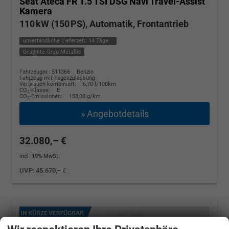
Seat Ateca
FR 1.5 TSI DSG Navi Travel-Assist
Kamera
110 kW (150 PS), Automatik, Frontantrieb
unverbindliche Lieferzeit:
14 Tage
Graphite-Grau Metallic
Fahrzeugnr.: 511366
Benzin
Fahrzeug mit Tageszulassung
Verbrauch kombiniert:
6,70 l/100km
CO
-Klasse:
E
2
CO
-Emissionen:
153,00 g/km
2
» Angebotdetails
32.080,– €
incl. 19% MwSt.
UVP:
45.670,– €