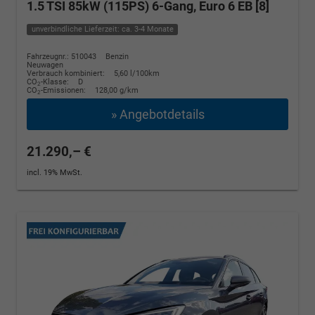
1.5 TSI 85kW (115PS) 6-Gang, Euro 6 EB [8]
unverbindliche Lieferzeit: ca. 3-4 Monate
Fahrzeugnr.: 510043
Benzin
Neuwagen
Verbrauch kombiniert:
5,60 l/100km
CO
-Klasse:
D
2
CO
-Emissionen:
128,00 g/km
2
» Angebotdetails
21.290,– €
incl. 19% MwSt.