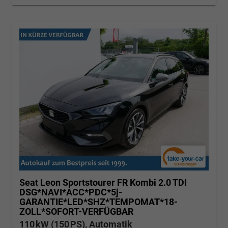
Seat Leon Sportstourer
FR Kombi 2.0 TDI
DSG*NAVI*ACC*PDC*5j-
GARANTIE*LED*SHZ*TEMPOMAT*18-
ZOLL*SOFORT-VERFÜGBAR
110 kW (150 PS), Automatik