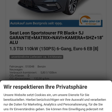
Seat Leon Sportstourer
FR Black+ 5J
GARANTIE+MATRIX+NAVI+KAMERA+SHZ+18"
ALU
1.5 TSI 110kW (150PS) 6-Gang, Euro 6 EB [8]
unverbindliche Lieferzeit: ca. 3-4 Monate
Fahrzeugnr.: 510048
Benzin
Neuwagen
Verbrauch kombiniert:
5,80 l/100km
CO
-Klasse:
D
2
CO
-Emissionen:
132,00 g/km
2
Wir respektieren Ihre Privatsphäre
» Angebotdetails
Unsere Website setzt Cookies ein, um unsere Dienste für Sie
27.190,– €
bereitzustellen. Hierbei berücksichtigen wir Ihre Auswahl und verarbeiten
nur die Daten für Marketing, Analytics und Personalisierung, für die Sie
incl. 19% MwSt.
uns Ihr Einverständnis geben. Sie können Ihre Einwilligung jederzeit mit