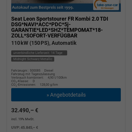
Seat Leon Sportstourer
FR Kombi 2.0 TDI
DSG*NAVI*ACC*PDC*5j-
GARANTIE*LED*SHZ*TEMPOMAT*18-
ZOLL*SOFORT-VERFÜGBAR
110 kW (150 PS), Automatik
unverbindliche Lieferzeit:
14 Tage
Midnight Schwarz Metallic
Fahrzeugnr.: 500085
Diesel
Fahrzeug mit Tageszulassung
Verbrauch kombiniert:
4,90 l/100km
CO
-Klasse:
D
2
CO
-Emissionen:
128,00 g/km
2
» Angebotdetails
32.490,– €
incl. 19% MwSt.
UVP:
45.845,– €