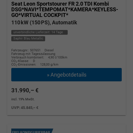
Seat Leon Sportstourer
FR 2.0 TDI Kombi
DSG*NAVI*TEMPOMAT*KAMERA*KEYLESS-
GO*VIRTUAL COCKPIT*
110 kW (150 PS), Automatik
unverbindliche Lieferzeit:
14 Tage
Saphir Blau Metallic
Fahrzeugnr.: 507651
Diesel
Fahrzeug mit Tageszulassung
Verbrauch kombiniert:
4,90 l/100km
CO
-Klasse:
D
2
CO
-Emissionen:
128,00 g/km
2
» Angebotdetails
31.990,– €
incl. 19% MwSt.
UVP:
45.845,– €