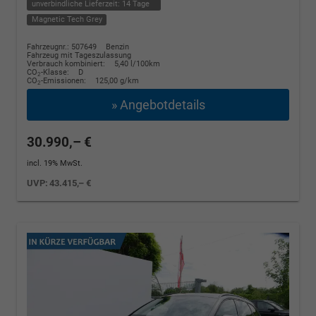
unverbindliche Lieferzeit:
14 Tage
Magnetic Tech Grey
Fahrzeugnr.: 507649
Benzin
Fahrzeug mit Tageszulassung
Verbrauch kombiniert:
5,40 l/100km
CO
-Klasse:
D
2
CO
-Emissionen:
125,00 g/km
2
» Angebotdetails
30.990,– €
incl. 19% MwSt.
UVP:
43.415,– €