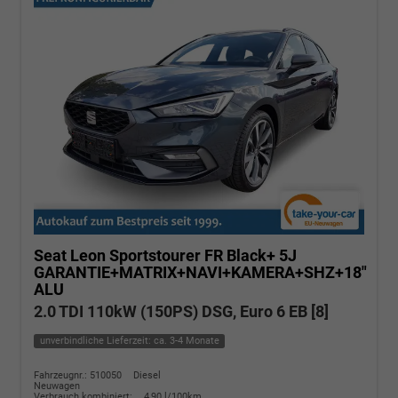
Seat Leon Sportstourer
FR Black+ 5J
GARANTIE+MATRIX+NAVI+KAMERA+SHZ+18"
ALU
2.0 TDI 110kW (150PS) DSG, Euro 6 EB [8]
unverbindliche Lieferzeit: ca. 3-4 Monate
Fahrzeugnr.: 510050
Diesel
Neuwagen
Verbrauch kombiniert:
4,90 l/100km