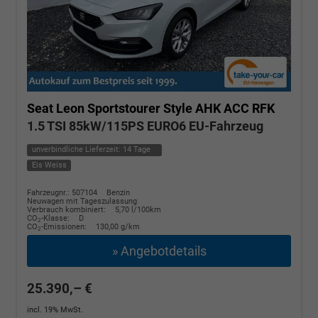
Seat Leon Sportstourer
Style AHK ACC RFK
1.5 TSI 85kW/115PS EURO6 EU-Fahrzeug
unverbindliche Lieferzeit:
14 Tage
Eis Weiss
Fahrzeugnr.: 507104
Benzin
Neuwagen mit Tageszulassung
Verbrauch kombiniert:
5,70 l/100km
CO
-Klasse:
D
2
CO
-Emissionen:
130,00 g/km
2
» Angebotdetails
25.390,– €
incl. 19% MwSt.