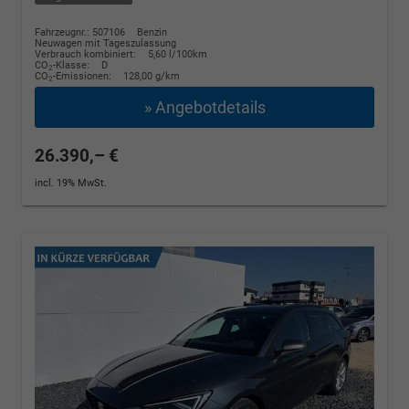
Fahrzeugnr.: 507106
Benzin
Neuwagen mit Tageszulassung
Verbrauch kombiniert:
5,60 l/100km
CO
-Klasse:
D
2
CO
-Emissionen:
128,00 g/km
2
» Angebotdetails
26.390,– €
incl. 19% MwSt.