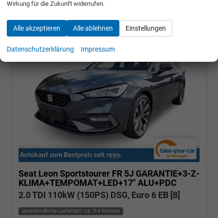
Wirkung für die Zukunft widerrufen.
Alle akzeptieren
Alle ablehnen
Einstellungen
Datenschutzerklärung
Impressum
Seat Leon Sportstourer
FR 5J GARANTIE+3-Z-
KLIMA+TEMPOMAT+LED+17" ALU+PDC
2.0 TDI 110kW (150PS) DSG, Euro 6 EB [8]
unverbindliche Lieferzeit: ca. 3-4 Monate