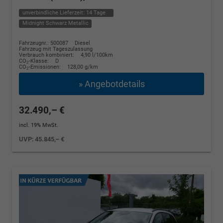
unverbindliche Lieferzeit:
14 Tage
Midnight Schwarz Metallic
Fahrzeugnr.: 500087
Diesel
Fahrzeug mit Tageszulassung
Verbrauch kombiniert:
4,90 l/100km
CO
-Klasse:
D
2
CO
-Emissionen:
128,00 g/km
2
» Angebotdetails
32.490,– €
incl. 19% MwSt.
UVP:
45.845,– €