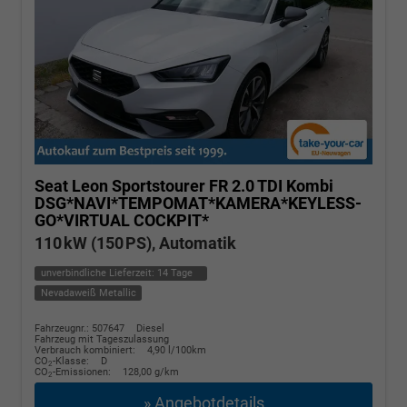
Seat Leon Sportstourer
FR 2.0 TDI Kombi
DSG*NAVI*TEMPOMAT*KAMERA*KEYLESS-
GO*VIRTUAL COCKPIT*
110 kW (150 PS), Automatik
unverbindliche Lieferzeit:
14 Tage
Nevadaweiß Metallic
Fahrzeugnr.: 507647
Diesel
Fahrzeug mit Tageszulassung
Verbrauch kombiniert:
4,90 l/100km
CO
-Klasse:
D
2
CO
-Emissionen:
128,00 g/km
2
» Angebotdetails