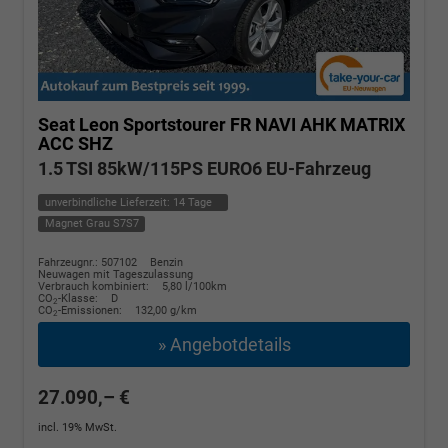
Seat Leon Sportstourer
FR NAVI AHK MATRIX
ACC SHZ
1.5 TSI 85kW/115PS EURO6 EU-Fahrzeug
unverbindliche Lieferzeit:
14 Tage
Magnet Grau S7S7
Fahrzeugnr.: 507102
Benzin
Neuwagen mit Tageszulassung
Verbrauch kombiniert:
5,80 l/100km
CO
-Klasse:
D
2
CO
-Emissionen:
132,00 g/km
2
» Angebotdetails
27.090,– €
incl. 19% MwSt.