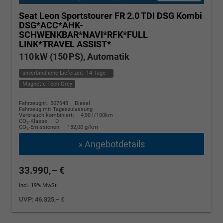
Seat Leon Sportstourer
FR 2.0 TDI DSG Kombi
DSG*ACC*AHK-
SCHWENKBAR*NAVI*RFK*FULL
LINK*TRAVEL ASSIST*
110 kW (150 PS), Automatik
unverbindliche Lieferzeit:
14 Tage
Magnetic Tech Grey
Fahrzeugnr.: 507648
Diesel
Fahrzeug mit Tageszulassung
Verbrauch kombiniert:
4,90 l/100km
CO
-Klasse:
D
2
CO
-Emissionen:
132,00 g/km
2
» Angebotdetails
33.990,– €
incl. 19% MwSt.
UVP:
46.825,– €