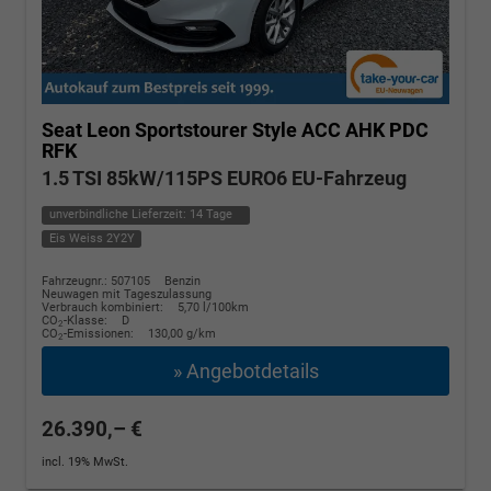
Seat Leon Sportstourer
Style ACC AHK PDC
RFK
1.5 TSI 85kW/115PS EURO6 EU-Fahrzeug
unverbindliche Lieferzeit:
14 Tage
Eis Weiss 2Y2Y
Fahrzeugnr.: 507105
Benzin
Neuwagen mit Tageszulassung
Verbrauch kombiniert:
5,70 l/100km
CO
-Klasse:
D
2
CO
-Emissionen:
130,00 g/km
2
» Angebotdetails
26.390,– €
incl. 19% MwSt.