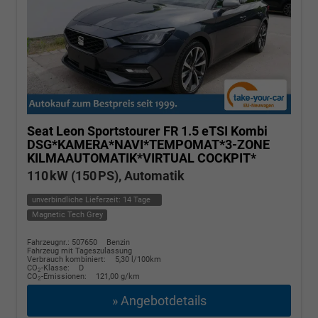
Seat Leon Sportstourer
FR 1.5 eTSI Kombi
DSG*KAMERA*NAVI*TEMPOMAT*3-ZONE
KILMAAUTOMATIK*VIRTUAL COCKPIT*
110 kW (150 PS), Automatik
unverbindliche Lieferzeit:
14 Tage
Magnetic Tech Grey
Fahrzeugnr.: 507650
Benzin
Fahrzeug mit Tageszulassung
Verbrauch kombiniert:
5,30 l/100km
CO
-Klasse:
D
2
CO
-Emissionen:
121,00 g/km
2
» Angebotdetails