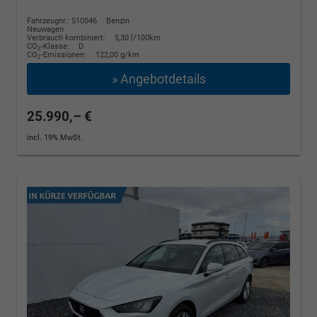
Fahrzeugnr.: 510046
Benzin
Neuwagen
Verbrauch kombiniert:
5,30 l/100km
CO
-Klasse:
D
2
CO
-Emissionen:
122,00 g/km
2
» Angebotdetails
25.990,– €
incl. 19% MwSt.