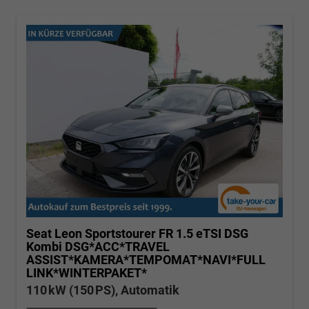
Seat Leon Sportstourer
FR 1.5 eTSI DSG
Kombi DSG*ACC*TRAVEL
ASSIST*KAMERA*TEMPOMAT*NAVI*FULL
LINK*WINTERPAKET*
110 kW (150 PS), Automatik