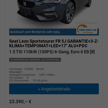
Seat Leon Sportstourer
FR 5J GARANTIE+3-Z-
KLIMA+TEMPOMAT+LED+17" ALU+PDC
1.5 TSI 110kW (150PS) 6-Gang, Euro 6 EB [8]
unverbindliche Lieferzeit: ca. 3-4 Monate
Fahrzeugnr.: 510045
Benzin
Neuwagen
Verbrauch kombiniert:
5,80 l/100km
CO
-Klasse:
D
2
CO
-Emissionen:
131,00 g/km
2
» Angebotdetails
23.390,– €