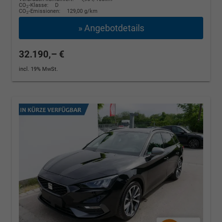
CO
-Klasse:
D
2
CO
-Emissionen:
129,00 g/km
2
» Angebotdetails
32.190,– €
incl. 19% MwSt.