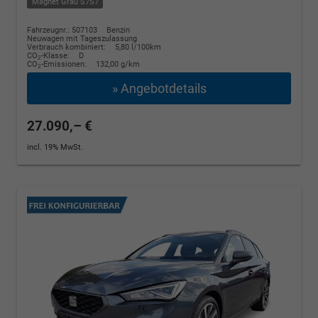
Magnet Grau S7S7
Fahrzeugnr.: 507103
Benzin
Neuwagen mit Tageszulassung
Verbrauch kombiniert:
5,80 l/100km
CO
-Klasse:
D
2
CO
-Emissionen:
132,00 g/km
2
» Angebotdetails
27.090,– €
incl. 19% MwSt.