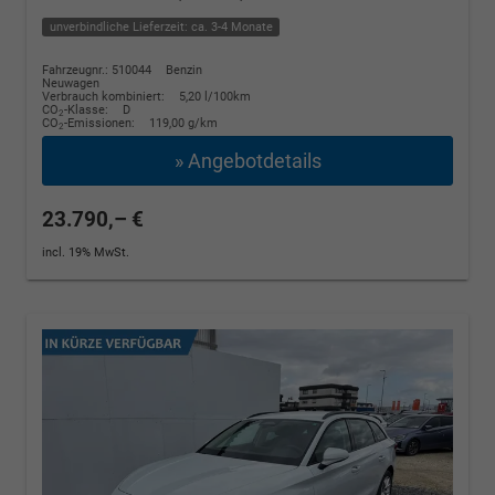
unverbindliche Lieferzeit: ca. 3-4 Monate
Fahrzeugnr.: 510044
Benzin
Neuwagen
Verbrauch kombiniert:
5,20 l/100km
CO
-Klasse:
D
2
CO
-Emissionen:
119,00 g/km
2
» Angebotdetails
23.790,– €
incl. 19% MwSt.