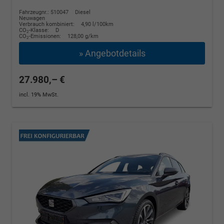
Fahrzeugnr.: 510047
Diesel
Neuwagen
Verbrauch kombiniert:
4,90 l/100km
CO
-Klasse:
D
2
CO
-Emissionen:
128,00 g/km
2
» Angebotdetails
27.980,– €
incl. 19% MwSt.