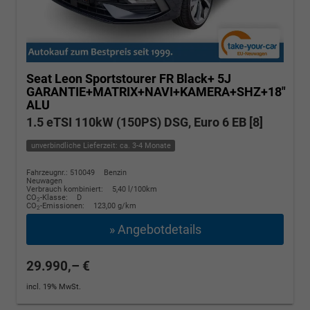
Seat Leon Sportstourer
FR Black+ 5J
GARANTIE+MATRIX+NAVI+KAMERA+SHZ+18"
ALU
1.5 eTSI 110kW (150PS) DSG, Euro 6 EB [8]
unverbindliche Lieferzeit: ca. 3-4 Monate
Fahrzeugnr.: 510049
Benzin
Neuwagen
Verbrauch kombiniert:
5,40 l/100km
CO
-Klasse:
D
2
CO
-Emissionen:
123,00 g/km
2
» Angebotdetails
29.990,– €
incl. 19% MwSt.