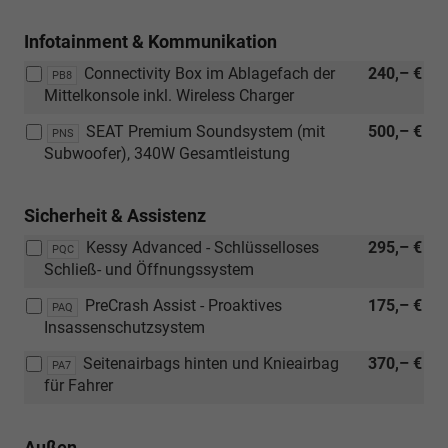
Infotainment & Kommunikation
Connectivity Box im Ablagefach der
240,– €
PB8
Mittelkonsole inkl. Wireless Charger
SEAT Premium Soundsystem (mit
500,– €
PNS
Subwoofer), 340W Gesamtleistung
Sicherheit & Assistenz
Kessy Advanced - Schlüsselloses
295,– €
PQC
Schließ- und Öffnungssystem
PreCrash Assist - Proaktives
175,– €
PAQ
Insassenschutzsystem
Seitenairbags hinten und Knieairbag
370,– €
PA7
für Fahrer
Außen