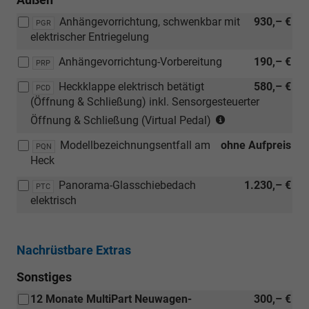
Anhängevorrichtung, schwenkbar mit
930,– €
PGR
elektrischer Entriegelung
Anhängevorrichtung-Vorbereitung
190,– €
PRP
Heckklappe elektrisch betätigt
580,– €
PCD
(Öffnung & Schließung) inkl. Sensorgesteuerter
(Nur
Öffnung & Schließung (Virtual Pedal)
in
Modellbezeichnungsentfall am
ohne Aufpreis
Verbindung
PQN
Heck
mit:
[PQC]
Panorama-Glasschiebedach
1.230,– €
PTC
Kessy
elektrisch
Advanced
-
Schlüsselloses
Nachrüstbare Extras
Schließ-
und
Sonstiges
Öffnungssystem
12 Monate MultiPart Neuwagen-
300,– €