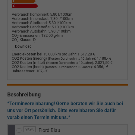
Verbrauch kombiniert:
5,80 l/100km
Verbrauch Innenstadt:
7,30 l/100km
Verbrauch Stadtrand:
5,80 l/100km
Verbrauch Landstraße:
5,10 l/100km
Verbrauch Autobahn:
5,90 l/100km
CO
-Emissionen:
132,00 g/km
2
CO
-Klasse:
D
2
Download
Energiekosten bei 15.000 km pro Jahr:
1.517,28 €
CO2 Kosten (niedrig)
:
1.188,- €
(Kosten Durchschnitt 10 Jahre)
CO2 Kosten (mittel)
:
2.821,50 €
(Kosten Durchschnitt 10 Jahre)
CO2 Kosten (hoch)
:
4.356,- €
(Kosten Durchschnitt 10 Jahre)
Jahressteuer:
107,- €
Beschreibung
*Terminvereinbarung! Gerne beraten wir Sie auch bei
uns vor Ort persönlich. Bitte vereinbaren Sie dafür
vorab einen Termin mit uns.*
9K9K
Fiord Blau