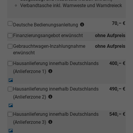
Verbandtasche inkl. Warnweste und Warndreieck
(Hinweis:
70,– €
Deutsche Bedienungsanleitung
Kann
Finanzierungsangebot erwünscht
ohne Aufpreis
auch
bei
Gebrauchtwagen-Inzahlungnahme
ohne Aufpreis
einem
erwünscht
deutschen
Händler
Hausanlieferung innerhalb Deutschlands
400,– €
kostengünstiger
(Anlieferzonen
(Anlieferzone 1)
nachbestellt
siehe
Detail-
werden)
Karte)
Foto
Hausanlieferung innerhalb Deutschlands
490,– €
(ausgenommen
(Anlieferzonen
Inselanlieferungen)
(Anlieferzone 2)
siehe
Detail-
Karte)
Foto
Hausanlieferung innerhalb Deutschlands
540,– €
(ausgenommen
(Anlieferzonen
Inselanlieferungen)
(Anlieferzone 3)
siehe
Detail-