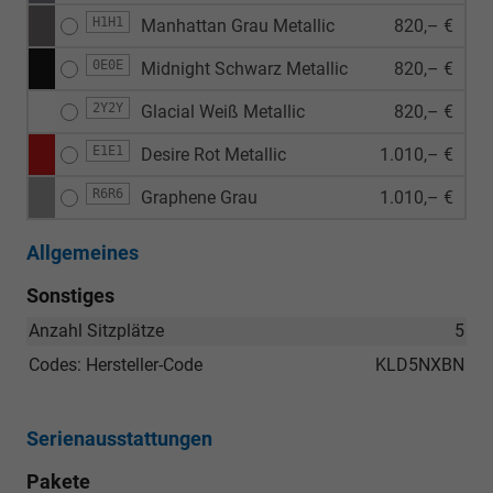
H1H1
Manhattan Grau Metallic
820,– €
0E0E
Midnight Schwarz Metallic
820,– €
2Y2Y
Glacial Weiß Metallic
820,– €
E1E1
Desire Rot Metallic
1.010,– €
R6R6
Graphene Grau
1.010,– €
Allgemeines
Sonstiges
Anzahl Sitzplätze
5
Codes: Hersteller-Code
KLD5NXBN
Serienausstattungen
Pakete