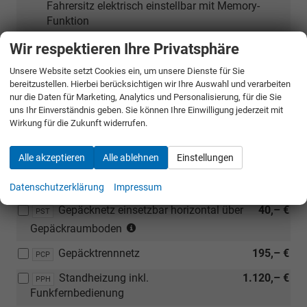
Fahrersitz elektrisch einstellbar mit Memory-
Funktion
Wir respektieren Ihre Privatsphäre
(Nicht
in
Unsere Website setzt Cookies ein, um unsere Dienste für Sie
Fahrassistenz-Paket XL:
330,– €
Verbindung
WDL
bereitzustellen. Hierbei berücksichtigen wir Ihre Auswahl und verarbeiten
Spurhalteassistent Plus inkl. Travel Assist,
mit:
nur die Daten für Marketing, Analytics und Personalisierung, für die Sie
Emergency Assist und Stauassistent
uns Ihr Einverständnis geben. Sie können Ihre Einwilligung jederzeit mit
[PST]
Wirkung für die Zukunft widerrufen.
Gepäcknetz
(Nur
einsetzbar
für
horizontal
Alle akzeptieren
Alle ablehnen
Einstellungen
Automatik-
über
Innen
Getriebe)
Datenschutzerklärung
Impressum
Gepäckraumboden)
Gepäcknetz einsetzbar horizontal über
40,– €
PST
(Nicht
Gepäckraumboden
für
Gepäcktrennnetz
195,– €
eTSI-
PCP
Motoren)
Standheizung inkl.
1.120,– €
PPH
Funkfernbedienung