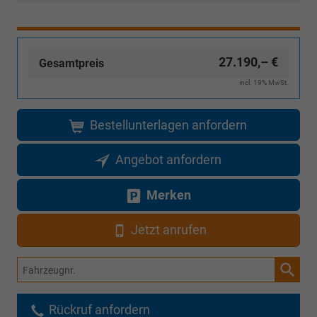
Karte)
Foto
(ausgenommen
Inselanlieferungen)
27.190,– €
Gesamtpreis
incl. 19% MwSt.
Bestellunterlagen anfordern
Angebot anfordern
Merken
Jetzt anrufen
Fahrzeugnr.
Rückruf anfordern