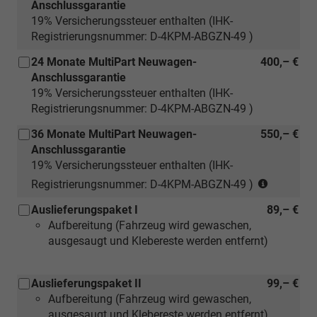
Anschlussgarantie
19% Versicherungssteuer enthalten (IHK-
Registrierungsnummer: D-4KPM-ABGZN-49 )
24 Monate MultiPart Neuwagen-
400,– €
Anschlussgarantie
19% Versicherungssteuer enthalten (IHK-
Registrierungsnummer: D-4KPM-ABGZN-49 )
36 Monate MultiPart Neuwagen-
550,– €
Anschlussgarantie
19% Versicherungssteuer enthalten (IHK-
(nur
Registrierungsnummer: D-4KPM-ABGZN-49 )
für
Auslieferungspaket I
89,– €
Neuwage
Aufbereitung (Fahrzeug wird gewaschen,
ausgesaugt und Klebereste werden entfernt)
Auslieferungspaket II
99,– €
Aufbereitung (Fahrzeug wird gewaschen,
ausgesaugt und Klebereste werden entfernt)