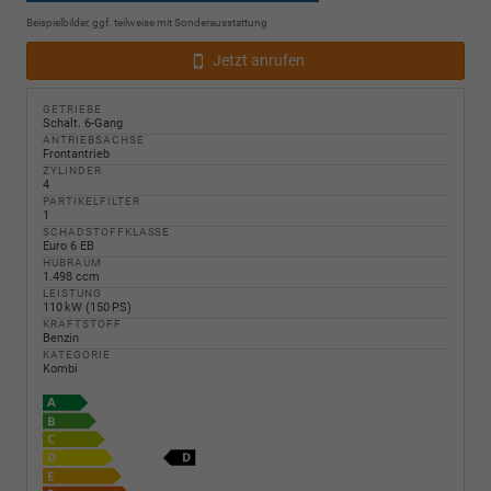
Beispielbilder, ggf. teilweise mit Sonderausstattung
Jetzt anrufen
GETRIEBE
Schalt. 6-Gang
ANTRIEBSACHSE
Frontantrieb
ZYLINDER
4
PARTIKELFILTER
1
SCHADSTOFFKLASSE
Euro 6 EB
HUBRAUM
1.498 ccm
LEISTUNG
110 kW (150 PS)
KRAFTSTOFF
Benzin
KATEGORIE
Kombi