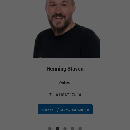
Bünyamin Schael
Verkauf
Tel. 04181/2176-24
schael@take-your-car.de