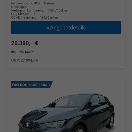
Fahrzeugnr.: 507032
Benzin
Neuwagen
Verbrauch kombiniert:
5,50 l/100km
CO
-Klasse:
D
2
CO
-Emissionen:
120,00 g/km
2
» Angebotdetails
20.390,– €
incl. 19% MwSt.
UVP:
27.994,– €