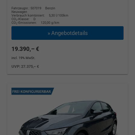
Fahrzeugnr.: 507019
Benzin
Neuwagen
Verbrauch kombiniert:
5,30 l/100km
CO
-Klasse:
D
2
CO
-Emissionen:
120,00 g/km
2
» Angebotdetails
19.390,– €
incl. 19% MwSt.
UVP:
27.375,– €