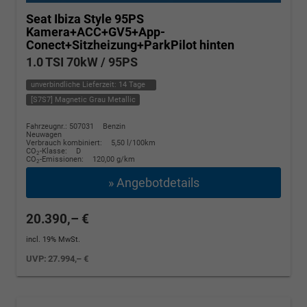
Seat Ibiza
Style 95PS
Kamera+ACC+GV5+App-
Conect+Sitzheizung+ParkPilot hinten
1.0 TSI 70kW / 95PS
unverbindliche Lieferzeit:
14 Tage
[S7S7] Magnetic Grau Metallic
Fahrzeugnr.: 507031
Benzin
Neuwagen
Verbrauch kombiniert:
5,50 l/100km
CO
-Klasse:
D
2
CO
-Emissionen:
120,00 g/km
2
» Angebotdetails
20.390,– €
incl. 19% MwSt.
UVP:
27.994,– €