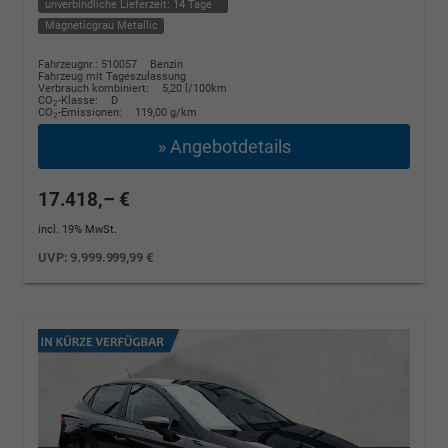
unverbindliche Lieferzeit:
14 Tage
Magneticgrau Metallic
Fahrzeugnr.: 510057
Benzin
Fahrzeug mit Tageszulassung
Verbrauch kombiniert:
5,20 l/100km
CO
-Klasse:
D
2
CO
-Emissionen:
119,00 g/km
2
» Angebotdetails
17.418,– €
incl. 19% MwSt.
UVP:
9.999.999,99 €