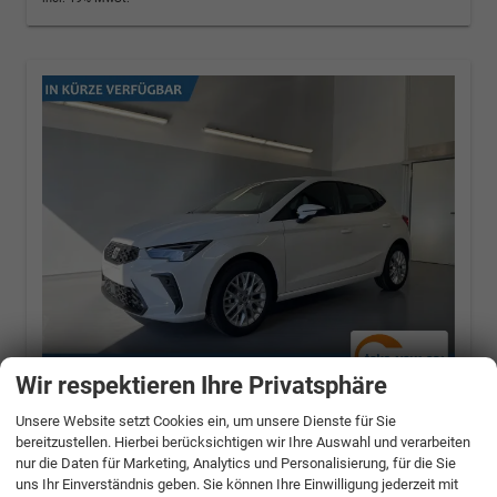
Wir respektieren Ihre Privatsphäre
Seat Ibiza
Style 80PS Voll-
Unsere Website setzt Cookies ein, um unsere Dienste für Sie
LED+Kessy+PDC+Alarm+Sitzheizung+Kamera+Ap
bereitzustellen. Hierbei berücksichtigen wir Ihre Auswahl und verarbeiten
Connect
nur die Daten für Marketing, Analytics und Personalisierung, für die Sie
1.0 MPI 59kW / 80PS
uns Ihr Einverständnis geben. Sie können Ihre Einwilligung jederzeit mit