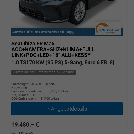
Seat Ibiza
FR Max
ACC+KAMERA+SHZ+KLIMA+FULL
LINK+PDC+LED+16" ALU+KESSY
1.0 TSI 70 KW (95 PS) 5-Gang, Euro 6 EB [8]
unverbindliche Lieferzeit: ca. 5-7 Monate
Fahrzeugnr.: 501468
Benzin
Neuwagen
Verbrauch kombiniert:
5,00 l/100km
CO
-Klasse:
C
2
CO
-Emissionen:
115,00 g/km
2
» Angebotdetails
19.480,– €
incl. 19% MwSt.