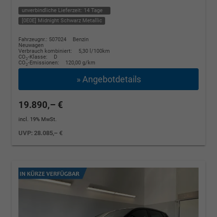
unverbindliche Lieferzeit:
14 Tage
[0E0E] Midnight Schwarz Metallic
Fahrzeugnr.: 507024
Benzin
Neuwagen
Verbrauch kombiniert:
5,30 l/100km
CO
-Klasse:
D
2
CO
-Emissionen:
120,00 g/km
2
» Angebotdetails
19.890,– €
incl. 19% MwSt.
UVP:
28.085,– €