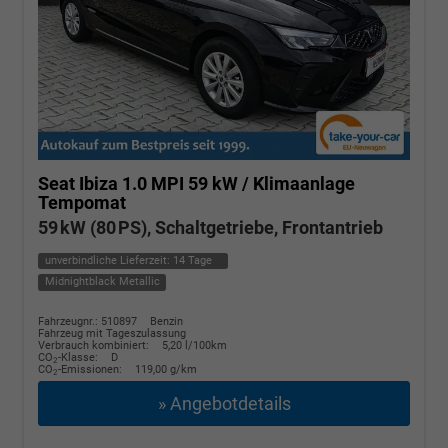
Seat Ibiza
1.0 MPI 59 kW / Klimaanlage
Tempomat
59 kW (80 PS), Schaltgetriebe, Frontantrieb
unverbindliche Lieferzeit:
14 Tage
Midnightblack Metallic
Fahrzeugnr.: 510897
Benzin
Fahrzeug mit Tageszulassung
Verbrauch kombiniert:
5,20 l/100km
CO
-Klasse:
D
2
CO
-Emissionen:
119,00 g/km
2
» Angebotdetails