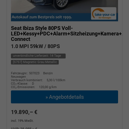
Seat Ibiza
Style 80PS Voll-
LED+Kessy+PDC+Alarm+Sitzheizung+Kamera+Ap
Connect
1.0 MPI 59kW / 80PS
unverbindliche Lieferzeit:
14 Tage
[S7S7] Magnetic Grau Metallic
Fahrzeugnr.: 507023
Benzin
Neuwagen
Verbrauch kombiniert:
5,30 l/100km
CO
-Klasse:
D
2
CO
-Emissionen:
120,00 g/km
2
» Angebotdetails
19.890,– €
incl. 19% MwSt.
UVP:
28.085,– €