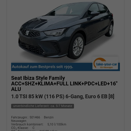
Seat Ibiza
Style Family
ACC+SHZ+KLIMA+FULL LINK+PDC+LED+16"
ALU
1.0 TSI 85 kW (116 PS) 6-Gang, Euro 6 EB [8]
unverbindliche Lieferzeit: ca. 5-7 Monate
Fahrzeugnr.: 501466
Benzin
Neuwagen
Verbrauch kombiniert:
5,10 l/100km
CO
-Klasse:
C
2