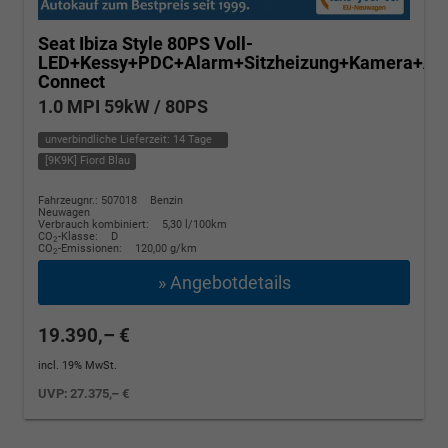
Seat Ibiza
Style 80PS Voll-
LED+Kessy+PDC+Alarm+Sitzheizung+Kamera+Ap
Connect
1.0 MPI 59kW / 80PS
unverbindliche Lieferzeit:
14 Tage
[9K9K] Fiord Blau
Fahrzeugnr.: 507018
Benzin
Neuwagen
Verbrauch kombiniert:
5,30 l/100km
CO
-Klasse:
D
2
CO
-Emissionen:
120,00 g/km
2
» Angebotdetails
19.390,– €
incl. 19% MwSt.
UVP:
27.375,– €