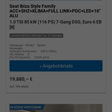
Seat Ibiza
Style Family
ACC+SHZ+KLIMA+FULL LINK+PDC+LED+16"
ALU
1.0 TSI 85 kW (116 PS) 7-Gang DSG, Euro 6 EB
[8]
unverbindliche Lieferzeit: ca. 5-7 Monate
Fahrzeugnr.: 501467
Benzin
Neuwagen
Verbrauch kombiniert:
5,30 l/100km
CO
-Klasse:
D
2
CO
-Emissionen:
120,00 g/km
2
» Angebotdetails
19.880,– €
incl. 19% MwSt.