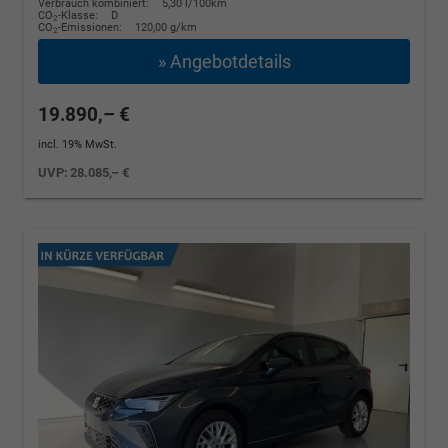
Verbrauch kombiniert:
5,30 l/100km
CO
-Klasse:
D
2
CO
-Emissionen:
120,00 g/km
2
» Angebotdetails
19.890,– €
incl. 19% MwSt.
UVP:
28.085,– €