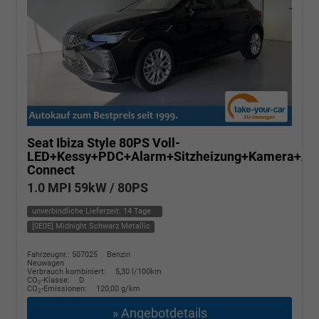
Seat Ibiza
Style 80PS Voll-
LED+Kessy+PDC+Alarm+Sitzheizung+Kamera+Ap
Connect
1.0 MPI 59kW / 80PS
unverbindliche Lieferzeit:
14 Tage
[0E0E] Midnight Schwarz Metallic
Fahrzeugnr.: 507025
Benzin
Neuwagen
Verbrauch kombiniert:
5,30 l/100km
CO
-Klasse:
D
2
CO
-Emissionen:
120,00 g/km
2
» Angebotdetails