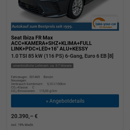
Seat Ibiza
FR Max
ACC+KAMERA+SHZ+KLIMA+FULL
LINK+PDC+LED+16" ALU+KESSY
1.0 TSI 85 kW (116 PS) 6-Gang, Euro 6 EB [8]
unverbindliche Lieferzeit: ca. 5-7 Monate
Fahrzeugnr.: 501469
Benzin
Neuwagen
Verbrauch kombiniert:
5,10 l/100km
CO
-Klasse:
C
2
CO
-Emissionen:
115,00 g/km
2
» Angebotdetails
20.390,– €
incl. 19% MwSt.