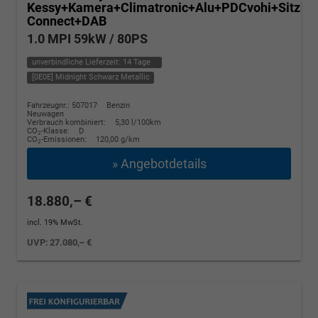
Kessy+Kamera+Climatronic+Alu+PDCvohi+Sitzhe
Connect+DAB
1.0 MPI 59kW / 80PS
unverbindliche Lieferzeit:
14 Tage
[0E0E] Midnight Schwarz Metallic
Fahrzeugnr.: 507017
Benzin
Neuwagen
Verbrauch kombiniert:
5,30 l/100km
CO
-Klasse:
D
2
CO
-Emissionen:
120,00 g/km
2
» Angebotdetails
18.880,– €
incl. 19% MwSt.
UVP:
27.080,– €