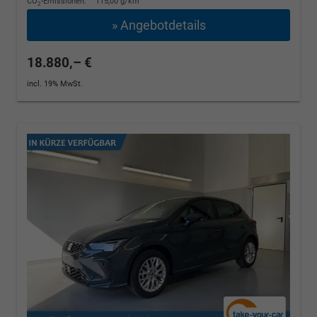
CO
-Emissionen:
115,00 g/km
2
» Angebotdetails
18.880,– €
incl. 19% MwSt.