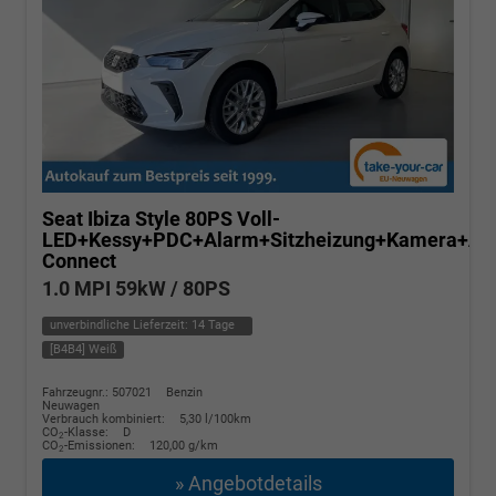
Seat Ibiza
Style 80PS Voll-
LED+Kessy+PDC+Alarm+Sitzheizung+Kamera+Ap
Connect
1.0 MPI 59kW / 80PS
unverbindliche Lieferzeit:
14 Tage
[B4B4] Weiß
Fahrzeugnr.: 507021
Benzin
Neuwagen
Verbrauch kombiniert:
5,30 l/100km
CO
-Klasse:
D
2
CO
-Emissionen:
120,00 g/km
2
» Angebotdetails