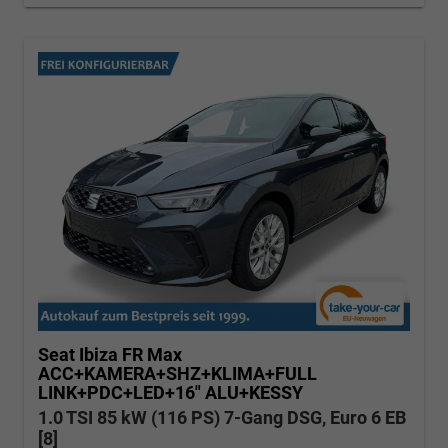
Seat Ibiza
FR Max
ACC+KAMERA+SHZ+KLIMA+FULL
LINK+PDC+LED+16" ALU+KESSY
1.0 TSI 85 kW (116 PS) 7-Gang DSG, Euro 6 EB
[8]