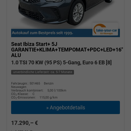
Seat Ibiza
Start+ 5J
GARANTIE+KLIMA+TEMPOMAT+PDC+LED+16"
ALU
1.0 TSI 70 KW (95 PS) 5-Gang, Euro 6 EB [8]
unverbindliche Lieferzeit: ca. 5-7 Monate
Fahrzeugnr.: 501465
Benzin
Neuwagen
Verbrauch kombiniert:
5,00 l/100km
CO
-Klasse:
C
2
CO
-Emissionen:
115,00 g/km
2
» Angebotdetails
17.290,– €