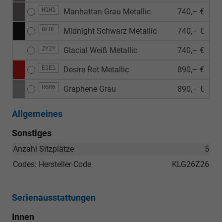
H1H1
Manhattan Grau Metallic
740,– €
0E0E
Midnight Schwarz Metallic
740,– €
2Y2Y
Glacial Weiß Metallic
740,– €
E1E1
Desire Rot Metallic
890,– €
R6R6
Graphene Grau
890,– €
Allgemeines
Sonstiges
Anzahl Sitzplätze
5
Codes: Hersteller-Code
KLG26Z26
Serienausstattungen
Innen