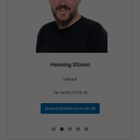
Bünyamin Schael
Verkauf
Tel. 04181/2176-24
schael@take-your-car.de