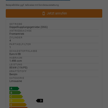
Beispielbilder, ggf. teilweise mit Sonderausstattung
Jetzt anrufen
GETRIEBE
Doppelkupplungsgetriebe (DSG)
ANTRIEBSACHSE
Frontantrieb
ZYLINDER
4
PARTIKELFILTER
1
SCHADSTOFFKLASSE
Euro 6 EB
HUBRAUM
1.498 ccm
LEISTUNG
85 kW (116 PS)
KRAFTSTOFF
Benzin
KATEGORIE
Limousine