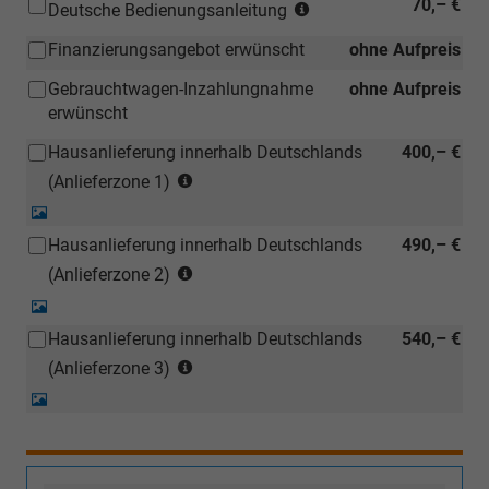
(Hinweis:
70,– €
Deutsche Bedienungsanleitung
Kann
Finanzierungsangebot erwünscht
ohne Aufpreis
auch
bei
Gebrauchtwagen-Inzahlungnahme
ohne Aufpreis
einem
erwünscht
deutschen
Händler
Hausanlieferung innerhalb Deutschlands
400,– €
kostengünstiger
(Anlieferzonen
(Anlieferzone 1)
nachbestellt
siehe
Detail-
werden)
Karte)
Foto
Hausanlieferung innerhalb Deutschlands
490,– €
(ausgenommen
(Anlieferzonen
Inselanlieferungen)
(Anlieferzone 2)
siehe
Detail-
Karte)
Foto
Hausanlieferung innerhalb Deutschlands
540,– €
(ausgenommen
(Anlieferzonen
Inselanlieferungen)
(Anlieferzone 3)
siehe
Detail-
Karte)
Foto
(ausgenommen
Inselanlieferungen)