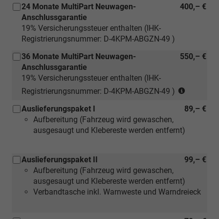
17",
24 Monate MultiPart Neuwagen-
400,– €
Reifen
Anschlussgarantie
225/45
19% Versicherungssteuer enthalten (IHK-
R
Registrierungsnummer: D-4KPM-ABGZN-49 )
17)
36 Monate MultiPart Neuwagen-
550,– €
Anschlussgarantie
19% Versicherungssteuer enthalten (IHK-
(nur
Registrierungsnummer: D-4KPM-ABGZN-49 )
für
Auslieferungspaket I
89,– €
Neuwage
Aufbereitung (Fahrzeug wird gewaschen,
ausgesaugt und Klebereste werden entfernt)
Auslieferungspaket II
99,– €
Aufbereitung (Fahrzeug wird gewaschen,
ausgesaugt und Klebereste werden entfernt)
Verbandtasche inkl. Warnweste und Warndreieck