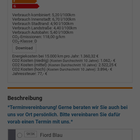
Verbrauch kombiniert:
5,20 l/100km
Verbrauch Innenstadt:
6,70 l/100km
Verbrauch Stadtrand:
4,90 l/100km
Verbrauch Landstraße:
4,40 l/100km
Verbrauch Autobahn:
5,40 l/100km
CO
-Emissionen:
118,00 g/km
2
CO
-Klasse:
D
2
Download
Energiekosten bei 15.000 km pro Jahr:
1.360,32 €
CO2 Kosten (niedrig)
:
1.062,- €
(Kosten Durchschnitt 10 Jahre)
CO2 Kosten (mittel)
:
2.522,25 €
(Kosten Durchschnitt 10 Jahre)
CO2 Kosten (hoch)
:
3.894,- €
(Kosten Durchschnitt 10 Jahre)
Jahressteuer:
77,- €
Beschreibung
*Terminvereinbarung! Gerne beraten wir Sie auch bei
uns vor Ort persönlich. Bitte vereinbaren Sie dafür
vorab einen Termin mit uns.*
9K9K
Fiord Blau