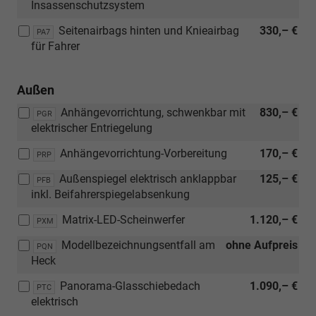
Insassenschutzsystem
und
mit:
Anzeigen
[WAS]
Seitenairbags hinten und Knieairbag
330,– €
PA7
)
Diebstahlwarnanlage
für Fahrer
inkl.
Innenraumüberwachung
Back-
Außen
up-
Anhängevorrichtung, schwenkbar mit
830,– €
PGR
Horn
elektrischer Entriegelung
und
Abschleppschutz)
Anhängevorrichtung-Vorbereitung
170,– €
PRP
Außenspiegel elektrisch anklappbar
125,– €
PFB
inkl. Beifahrerspiegelabsenkung
Matrix-LED-Scheinwerfer
1.120,– €
PXM
Modellbezeichnungsentfall am
ohne Aufpreis
PQN
Heck
Panorama-Glasschiebedach
1.090,– €
PTC
elektrisch