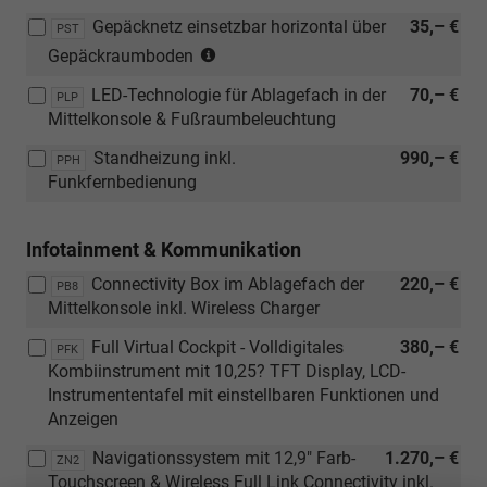
Gepäcknetz einsetzbar horizontal über
35,– €
PST
(Nur
Gepäckraumboden
in
LED-Technologie für Ablagefach in der
70,– €
Verbindung
PLP
Mittelkonsole & Fußraumbeleuchtung
mit:
[P2A]
Standheizung inkl.
990,– €
PPH
Komfort-
Funkfernbedienung
Paket)
(Nicht
für
Infotainment & Kommunikation
eTSI-
Connectivity Box im Ablagefach der
220,– €
PB8
Motoren)
Mittelkonsole inkl. Wireless Charger
Full Virtual Cockpit - Volldigitales
380,– €
PFK
Kombiinstrument mit 10,25? TFT Display, LCD-
Instrumententafel mit einstellbaren Funktionen und
Anzeigen
Navigationssystem mit 12,9" Farb-
1.270,– €
ZN2
Touchscreen & Wireless Full Link Connectivity inkl.