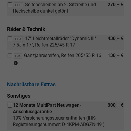
Seitenscheiben ab 2. Sitzreihe und
270,– €
PCO
Heckscheibe dunkel getönt
Räder & Technik
17" Leichtmetallräder "Dynamic III"
430,– €
PUA
7,5J x 17", Reifen 225/45 R 17
Ganzjahresreifen, Reifen 205/55 R 16
130,– €
PJ4
(Nicht
in
Verbindung
mit:
Nachrüstbare Extras
[PUA]
17"
Sonstiges
Leichtmetallräder
12 Monate MultiPart Neuwagen-
300,– €
"Dynamic
Anschlussgarantie
III"
19% Versicherungssteuer enthalten (IHK-
7,5J
Registrierungsnummer: D-4KPM-ABGZN-49 )
x