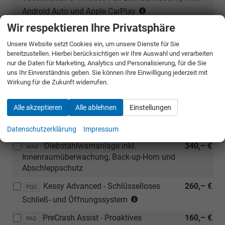
(Nur
Android Auto und Apple CarPlay
in
Wir respektieren Ihre Privatsphäre
Nebelscheinwerfer mit Abbiegelicht-
190,– €
Verbindung
PWD
Funktion in LED-Technologie
mit:
Unsere Website setzt Cookies ein, um unsere Dienste für Sie
[PFK]
bereitzustellen. Hierbei berücksichtigen wir Ihre Auswahl und verarbeiten
SEAT Premium Soundsystem (mit
440,– €
PNS
nur die Daten für Marketing, Analytics und Personalisierung, für die Sie
Full
Subwoofer), 340W Gesamtleistung
uns Ihr Einverständnis geben. Sie können Ihre Einwilligung jederzeit mit
Virtual
Wirkung für die Zukunft widerrufen.
Cockpit
Wireless Full Link Connectivity inkl.
180,– €
PMQ
-
Android Auto und Apple CarPlay
Alle akzeptieren
Alle ablehnen
Einstellungen
Volldigitales
Kombiinstrument
Sicherheit & Assistenz
Datenschutzerklärung
Impressum
mit
10,25?
Diebstahlwarnanlage inkl.
340,– €
WAS
TFT
Innenraumüberwachung, Back-up-Horn und
Display,
Abschleppschutz
LCD-
Instrumententafel
Kessy Advanced - Schlüsselloses
260,– €
PQC
mit
(Nur
Schließ- und Öffnungssystem
einstellbaren
in
PreCrash Assist - Proaktives
160,– €
Funktionen
Verbindung
PAQ