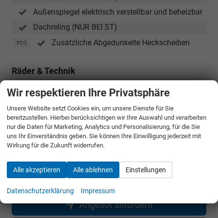
Außenspiegel elektrisch verstellbar und beheizbar
Dachreling (NUR BEI ST)
Zusätzliche Abgedunkelte Heckscheiben
PCO
Räder & Technik
16 Zoll Leichtmetallfelgen
Wir respektieren Ihre Privatsphäre
Anhängerkupplung
PGR
Unsere Website setzt Cookies ein, um unsere Dienste für Sie
bereitzustellen. Hierbei berücksichtigen wir Ihre Auswahl und verarbeiten
nur die Daten für Marketing, Analytics und Personalisierung, für die Sie
uns Ihr Einverständnis geben. Sie können Ihre Einwilligung jederzeit mit
26.390,– €
Gesamtpreis
Wirkung für die Zukunft widerrufen.
incl. 19% MwSt. und den Kosten für Überführung und Kfz-Brief
Alle akzeptieren
Alle ablehnen
Einstellungen
Bestellunterlagen anfordern
Datenschutzerklärung
Impressum
Angebot anfordern