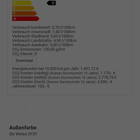
Verbrauch kombiniert:
5,70 l/100km
Verbrauch Innenstadt:
7,40 l/100km
Verbrauch Stadtrand:
5,60 l/100km
Verbrauch Landstraße:
4,90 l/100km
Verbrauch Autobahn:
5,80 l/100km
CO
-Emissionen:
130,00 g/km
2
CO
-Klasse:
D
2
Download
Energiekosten bei 15.000 km pro Jahr:
1.491,12 €
CO2 Kosten (niedrig)
:
1.170,- €
(Kosten Durchschnitt 10 Jahre)
CO2 Kosten (mittel)
:
2.778,75 €
(Kosten Durchschnitt 10 Jahre)
CO2 Kosten (hoch)
:
4.290,- €
(Kosten Durchschnitt 10 Jahre)
Jahressteuer:
103,- €
Außenfarbe
Eis Weiss 2Y2Y