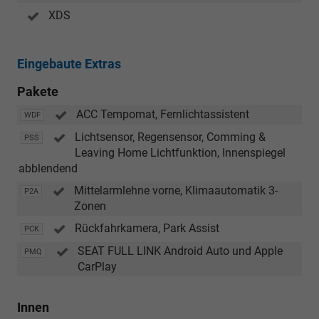
XDS
Eingebaute Extras
Pakete
ACC Tempomat, Fernlichtassistent
WDF
Lichtsensor, Regensensor, Comming &
PSS
Leaving Home Lichtfunktion, Innenspiegel
abblendend
Mittelarmlehne vorne, Klimaautomatik 3-
P2A
Zonen
Rückfahrkamera, Park Assist
PCK
SEAT FULL LINK Android Auto und Apple
PMQ
CarPlay
Innen