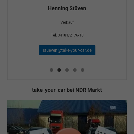
Henning Stüven
Verkauf
Tel. 04181/2176-18
stueven@take-your-car.de
take-your-car bei NDR Markt