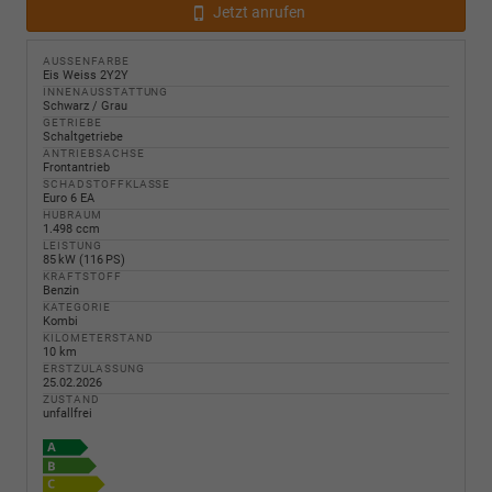
Jetzt anrufen
AUSSENFARBE
Eis Weiss 2Y2Y
INNENAUSSTATTUNG
Schwarz / Grau
GETRIEBE
Schaltgetriebe
ANTRIEBSACHSE
Frontantrieb
SCHADSTOFFKLASSE
Euro 6 EA
HUBRAUM
1.498 ccm
LEISTUNG
85 kW (116 PS)
KRAFTSTOFF
Benzin
KATEGORIE
Kombi
KILOMETERSTAND
10 km
ERSTZULASSUNG
25.02.2026
ZUSTAND
unfallfrei