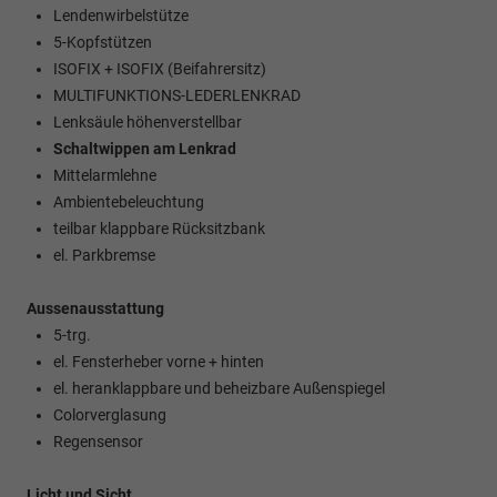
Lendenwirbelstütze
5-Kopfstützen
ISOFIX + ISOFIX (Beifahrersitz)
MULTIFUNKTIONS-LEDERLENKRAD
Lenksäule höhenverstellbar
Schaltwippen am Lenkrad
Mittelarmlehne
Ambientebeleuchtung
teilbar klappbare Rücksitzbank
el. Parkbremse
Aussenausstattung
5-trg.
el. Fensterheber vorne + hinten
el. heranklappbare und beheizbare Außenspiegel
Colorverglasung
Regensensor
Licht und Sicht