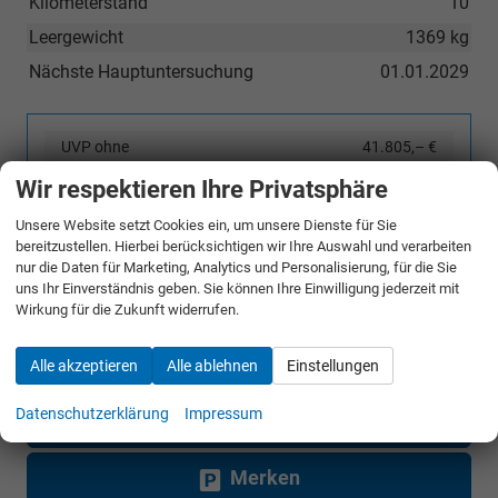
Kilometerstand
10
Leergewicht
1369 kg
Nächste Hauptuntersuchung
01.01.2029
UVP ohne
41.805,– €
Überführungskosten
Wir respektieren Ihre Privatsphäre
Sie sparen:
11.815,– €
Unsere Website setzt Cookies ein, um unsere Dienste für Sie
28,3%
bereitzustellen. Hierbei berücksichtigen wir Ihre Auswahl und verarbeiten
29.990,– €
nur die Daten für Marketing, Analytics und Personalisierung, für die Sie
Gesamtpreis
uns Ihr Einverständnis geben. Sie können Ihre Einwilligung jederzeit mit
incl. 19% MwSt. und den Kosten für Überführung und Kfz-Brief
Wirkung für die Zukunft widerrufen.
Alle akzeptieren
Alle ablehnen
Einstellungen
Bestellunterlagen anfordern
Datenschutzerklärung
Impressum
Angebot anfordern
Merken