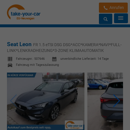
Anrufen
Seat Leon
FR 1.5 eTSI DSG DSG*ACC*KAMERA*NAVI*FULL-
LINK*LENKRADHEIZUNG*3-ZONE KLIMAAUTOMATIK
Fahrzeugnr.:
507646
unverbindliche Lieferzeit:
14 Tage
Fahrzeug mit Tageszulassung