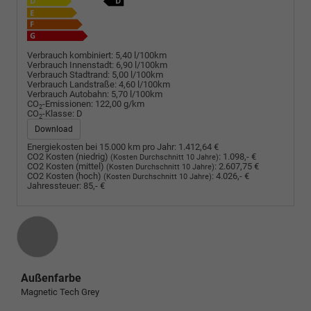
Verbrauch kombiniert:
5,40 l/100km
Verbrauch Innenstadt:
6,90 l/100km
Verbrauch Stadtrand:
5,00 l/100km
Verbrauch Landstraße:
4,60 l/100km
Verbrauch Autobahn:
5,70 l/100km
CO
-Emissionen:
122,00 g/km
2
CO
-Klasse:
D
2
Download
Energiekosten bei 15.000 km pro Jahr:
1.412,64 €
CO2 Kosten (niedrig)
:
1.098,- €
(Kosten Durchschnitt 10 Jahre)
CO2 Kosten (mittel)
:
2.607,75 €
(Kosten Durchschnitt 10 Jahre)
CO2 Kosten (hoch)
:
4.026,- €
(Kosten Durchschnitt 10 Jahre)
Jahressteuer:
85,- €
Außenfarbe
Magnetic Tech Grey