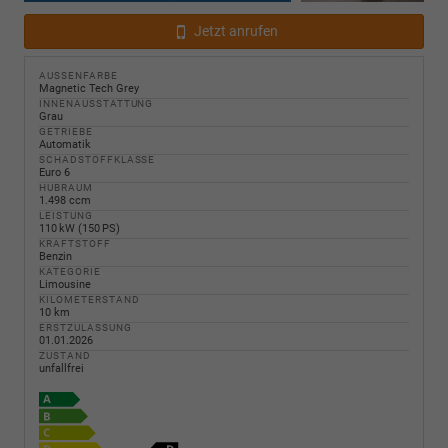
Jetzt anrufen
AUSSENFARBE
Magnetic Tech Grey
INNENAUSSTATTUNG
Grau
GETRIEBE
Automatik
SCHADSTOFFKLASSE
Euro 6
HUBRAUM
1.498 ccm
LEISTUNG
110 kW (150 PS)
KRAFTSTOFF
Benzin
KATEGORIE
Limousine
KILOMETERSTAND
10 km
ERSTZULASSUNG
01.01.2026
ZUSTAND
unfallfrei