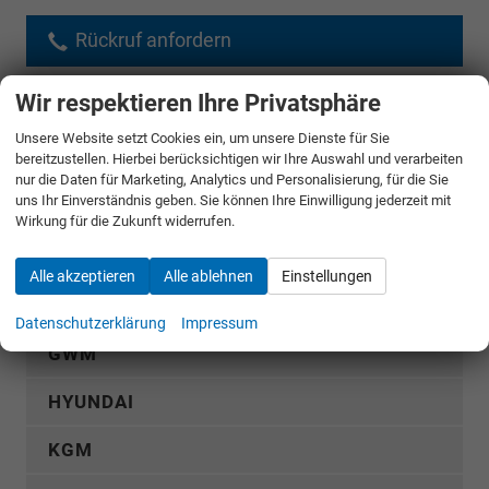
Rückruf anfordern
Wir respektieren Ihre Privatsphäre
AUDI
Unsere Website setzt Cookies ein, um unsere Dienste für Sie
bereitzustellen. Hierbei berücksichtigen wir Ihre Auswahl und verarbeiten
CUPRA
nur die Daten für Marketing, Analytics und Personalisierung, für die Sie
uns Ihr Einverständnis geben. Sie können Ihre Einwilligung jederzeit mit
DACIA
Wirkung für die Zukunft widerrufen.
FIAT
Alle akzeptieren
Alle ablehnen
Einstellungen
FORD
Datenschutzerklärung
Impressum
GWM
HYUNDAI
KGM