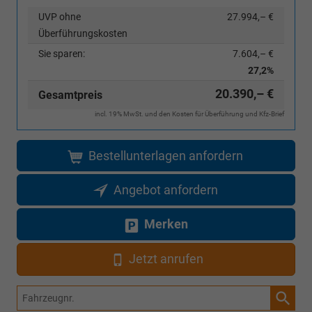
UVP ohne
27.994,– €
Überführungskosten
Sie sparen:
7.604,– €
27,2%
20.390,– €
Gesamtpreis
incl. 19% MwSt. und den Kosten für Überführung und Kfz-Brief
Bestellunterlagen anfordern
Angebot anfordern
Merken
Jetzt anrufen
Fahrzeugnr.