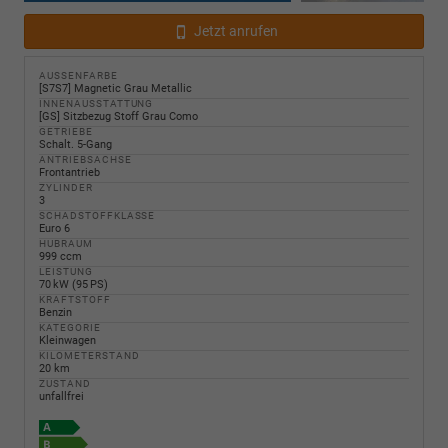
Jetzt anrufen
AUSSENFARBE
[S7S7] Magnetic Grau Metallic
INNENAUSSTATTUNG
[GS] Sitzbezug Stoff Grau Como
GETRIEBE
Schalt. 5-Gang
ANTRIEBSACHSE
Frontantrieb
ZYLINDER
3
SCHADSTOFFKLASSE
Euro 6
HUBRAUM
999 ccm
LEISTUNG
70 kW (95 PS)
KRAFTSTOFF
Benzin
KATEGORIE
Kleinwagen
KILOMETERSTAND
20 km
ZUSTAND
unfallfrei