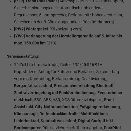
[PTP] Trend Plus Paket
(Außenspiegel elektrisch anklappbar,
Sicherheitsinnenspiegel automatisch abblendend,
Regensensor, 6 Lautsprecher, Beifahrersitz höhenverstellbar,
Scheiben ab der B-Säule abgedunkelt, Rückfahrkamera)
[PW2] Winterpaket
(Sitzheizung vorn)
[YW9] Verlängerung der Herstellergarantie auf 5 Jahre bis
max. 150.000 km
(2+3)
Serienausstattung:
16 Zoll Leichtmetallräder, Reifen 195/55 R16 91V,
Kopfstützen, Airbag für Fahrer und Beifahrer, Seitenairbag
vorn mit Kopfairbag, Beifahrerairbag-Deaktivierung,
Berganfahrassistent
,
Freisprecheinrichtung Bluetooth,
Zentralverriegelung mit Funkfernbedienung, Fensterheber
elektrisch
, ESC, ABS, ASR, XDS Differenzialsperre,
Front
Assist inkl. City-Notbremsfunktion, Fußgängererkennung,
Klimaanlage, Reifendruckkontrolle, Multifunktions-
Lederlenkrad, Spurhalteassistent, Digital Cockpit inkl.
Bordcomputer
, Rücksitzlehne geteilt umklappbar,
ParkPilot