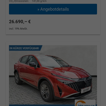
CO
-Emissionen:
141,00 g/km
2
» Angebotdetails
26.690,– €
incl. 19% MwSt.