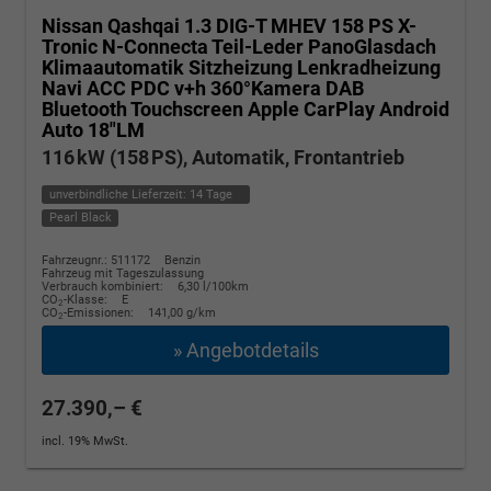
Nissan Qashqai
1.3 DIG-T MHEV 158 PS X-
Tronic N-Connecta Teil-Leder PanoGlasdach
Klimaautomatik Sitzheizung Lenkradheizung
Navi ACC PDC v+h 360°Kamera DAB
Bluetooth Touchscreen Apple CarPlay Android
Auto 18"LM
116 kW (158 PS), Automatik, Frontantrieb
unverbindliche Lieferzeit:
14 Tage
Pearl Black
Fahrzeugnr.: 511172
Benzin
Fahrzeug mit Tageszulassung
Verbrauch kombiniert:
6,30 l/100km
CO
-Klasse:
E
2
CO
-Emissionen:
141,00 g/km
2
» Angebotdetails
27.390,– €
incl. 19% MwSt.