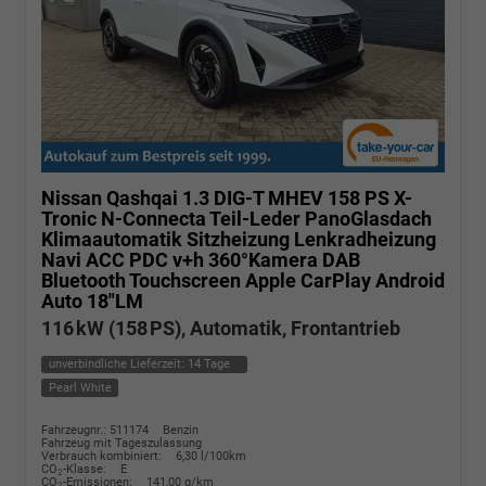
Nissan Qashqai
1.3 DIG-T MHEV 158 PS X-
Tronic N-Connecta Teil-Leder PanoGlasdach
Klimaautomatik Sitzheizung Lenkradheizung
Navi ACC PDC v+h 360°Kamera DAB
Bluetooth Touchscreen Apple CarPlay Android
Auto 18"LM
116 kW (158 PS), Automatik, Frontantrieb
unverbindliche Lieferzeit:
14 Tage
Pearl White
Fahrzeugnr.: 511174
Benzin
Fahrzeug mit Tageszulassung
Verbrauch kombiniert:
6,30 l/100km
CO
-Klasse:
E
2
CO
-Emissionen:
141,00 g/km
2