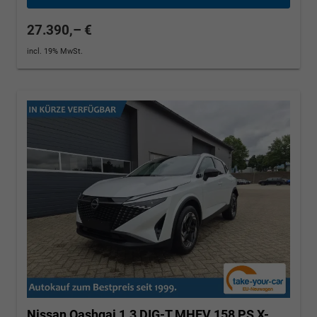
27.390,– €
incl. 19% MwSt.
Nissan Qashqai
1.3 DIG-T MHEV 158 PS X-