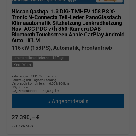
Nissan Qashqai
1.3 DIG-T MHEV 158 PS X-
Tronic N-Connecta Teil-Leder PanoGlasdach
Klimaautomatik Sitzheizung Lenkradheizung
Navi ACC PDC v+h 360°Kamera DAB
Bluetooth Touchscreen Apple CarPlay Android
Auto 18"LM
116 kW (158 PS), Automatik, Frontantrieb
unverbindliche Lieferzeit:
14 Tage
Pearl White
Fahrzeugnr.: 511175
Benzin
Fahrzeug mit Tageszulassung
Verbrauch kombiniert:
6,30 l/100km
CO
-Klasse:
E
2
CO
-Emissionen:
141,00 g/km
2
» Angebotdetails
27.390,– €
incl. 19% MwSt.