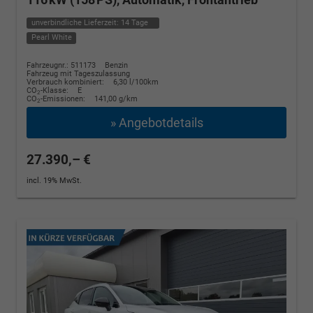
unverbindliche Lieferzeit:
14 Tage
Pearl White
Fahrzeugnr.: 511173
Benzin
Fahrzeug mit Tageszulassung
Verbrauch kombiniert:
6,30 l/100km
CO
-Klasse:
E
2
CO
-Emissionen:
141,00 g/km
2
» Angebotdetails
27.390,– €
incl. 19% MwSt.