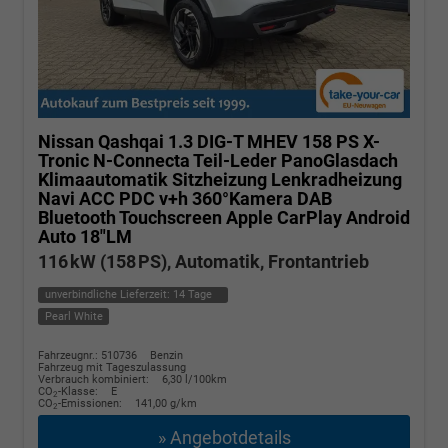
Nissan Qashqai
1.3 DIG-T MHEV 158 PS X-
Tronic N-Connecta Teil-Leder PanoGlasdach
Klimaautomatik Sitzheizung Lenkradheizung
Navi ACC PDC v+h 360°Kamera DAB
Bluetooth Touchscreen Apple CarPlay Android
Auto 18"LM
116 kW (158 PS), Automatik, Frontantrieb
unverbindliche Lieferzeit:
14 Tage
Pearl White
Fahrzeugnr.: 510736
Benzin
Fahrzeug mit Tageszulassung
Verbrauch kombiniert:
6,30 l/100km
CO
-Klasse:
E
2
CO
-Emissionen:
141,00 g/km
2
» Angebotdetails