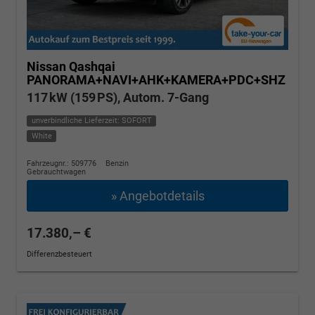
Nissan Qashqai
PANORAMA+NAVI+AHK+KAMERA+PDC+SHZ
117 kW (159 PS), Autom. 7-Gang
unverbindliche Lieferzeit: SOFORT
White
Fahrzeugnr.: 509776
Benzin
Gebrauchtwagen
» Angebotdetails
17.380,– €
Differenzbesteuert