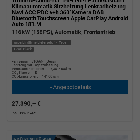
Tronic N-Connecta Teil-Leder PanoGlasdach
Klimaautomatik Sitzheizung Lenkradheizung
Navi ACC PDC v+h 360°Kamera DAB
Bluetooth Touchscreen Apple CarPlay Android
Auto 18"LM
116 kW (158 PS), Automatik, Frontantrieb
unverbindliche Lieferzeit:
14 Tage
Pearl Black
Fahrzeugnr.: 510665
Benzin
Fahrzeug mit Tageszulassung
Verbrauch kombiniert:
6,30 l/100km
CO
-Klasse:
E
2
CO
-Emissionen:
141,00 g/km
2
» Angebotdetails
27.390,– €
incl. 19% MwSt.