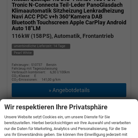
Tronic N-Connecta Teil-Leder PanoGlasdach
Klimaautomatik Sitzheizung Lenkradheizung
Navi ACC PDC v+h 360°Kamera DAB
Bluetooth Touchscreen Apple CarPlay Android
Auto 18"LM
116 kW (158 PS), Automatik, Frontantrieb
unverbindliche Lieferzeit:
14 Tage
Pearl White
Fahrzeugnr.: 510737
Benzin
Fahrzeug mit Tageszulassung
Verbrauch kombiniert:
6,30 l/100km
CO
-Klasse:
E
2
CO
-Emissionen:
141,00 g/km
2
» Angebotdetails
27.390,– €
Wir respektieren Ihre Privatsphäre
incl. 19% MwSt.
Unsere Website setzt Cookies ein, um unsere Dienste für Sie
bereitzustellen. Hierbei berücksichtigen wir Ihre Auswahl und verarbeiten
nur die Daten für Marketing, Analytics und Personalisierung, für die Sie
uns Ihr Einverständnis geben. Sie können Ihre Einwilligung jederzeit mit