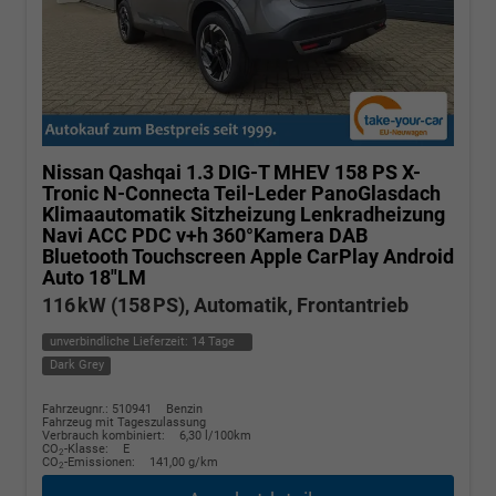
Nissan Qashqai
1.3 DIG-T MHEV 158 PS X-
Tronic N-Connecta Teil-Leder PanoGlasdach
Klimaautomatik Sitzheizung Lenkradheizung
Navi ACC PDC v+h 360°Kamera DAB
Bluetooth Touchscreen Apple CarPlay Android
Auto 18"LM
116 kW (158 PS), Automatik, Frontantrieb
unverbindliche Lieferzeit:
14 Tage
Dark Grey
Fahrzeugnr.: 510941
Benzin
Fahrzeug mit Tageszulassung
Verbrauch kombiniert:
6,30 l/100km
CO
-Klasse:
E
2
CO
-Emissionen:
141,00 g/km
2