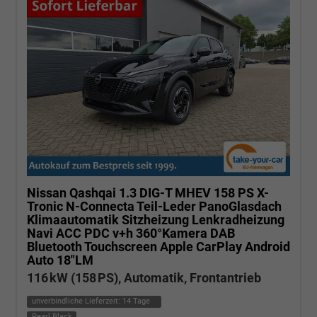
Nissan Qashqai
1.3 DIG-T MHEV 158 PS X-
Tronic N-Connecta Teil-Leder PanoGlasdach
Klimaautomatik Sitzheizung Lenkradheizung
Navi ACC PDC v+h 360°Kamera DAB
Bluetooth Touchscreen Apple CarPlay Android
Auto 18"LM
116 kW (158 PS), Automatik, Frontantrieb
unverbindliche Lieferzeit:
14 Tage
Pearl Black