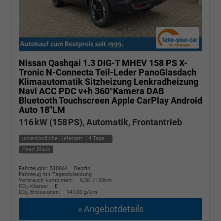
Nissan Qashqai
1.3 DIG-T MHEV 158 PS X-
Tronic N-Connecta Teil-Leder PanoGlasdach
Klimaautomatik Sitzheizung Lenkradheizung
Navi ACC PDC v+h 360°Kamera DAB
Bluetooth Touchscreen Apple CarPlay Android
Auto 18"LM
116 kW (158 PS), Automatik, Frontantrieb
unverbindliche Lieferzeit:
14 Tage
Pearl Black
Fahrzeugnr.: 510664
Benzin
Fahrzeug mit Tageszulassung
Verbrauch kombiniert:
6,30 l/100km
CO
-Klasse:
E
2
CO
-Emissionen:
141,00 g/km
2
» Angebotdetails