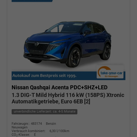
Nissan Qashqai
Acenta PDC+SHZ+LED
1.3 DIG-T Mild Hybrid 116 kW (158PS) Xtronic
Automatikgetriebe, Euro 6EB [2]
unverbindliche Lieferzeit: ca. 4-5 Monate
Fahrzeugnr.: 483174
Benzin
Neuwagen
Verbrauch kombiniert:
6,30 l/100km
CO
-Klasse:
E
2