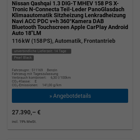
Nissan Qashqai
1.3 DIG-T MHEV 158 PS X-
Tronic N-Connecta Teil-Leder PanoGlasdach
Klimaautomatik Sitzheizung Lenkradheizung
Navi ACC PDC v+h 360°Kamera DAB
Bluetooth Touchscreen Apple CarPlay Android
Auto 18"LM
116 kW (158 PS), Automatik, Frontantrieb
unverbindliche Lieferzeit:
14 Tage
Pearl Black
Fahrzeugnr.: 511169
Benzin
Fahrzeug mit Tageszulassung
Verbrauch kombiniert:
6,30 l/100km
CO
-Klasse:
E
2
CO
-Emissionen:
141,00 g/km
2
» Angebotdetails
27.390,– €
incl. 19% MwSt.