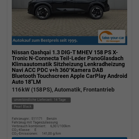
Nissan Qashqai
1.3 DIG-T MHEV 158 PS X-
Tronic N-Connecta Teil-Leder PanoGlasdach
Klimaautomatik Sitzheizung Lenkradheizung
Navi ACC PDC v+h 360°Kamera DAB
Bluetooth Touchscreen Apple CarPlay Android
Auto 18"LM
116 kW (158 PS), Automatik, Frontantrieb
unverbindliche Lieferzeit:
14 Tage
Pearl Black
Fahrzeugnr.: 511171
Benzin
Fahrzeug mit Tageszulassung
Verbrauch kombiniert:
6,30 l/100km
CO
-Klasse:
E
2
CO
-Emissionen:
141,00 g/km
2