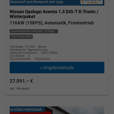
Nissan Qashqai
Acenta 1.3 DIG-T X-Tronic /
Winterpaket
116 kW (158 PS), Automatik, Frontantrieb
unverbindliche Lieferzeit:
14 Tage
Fuji Sunset Red
Fahrzeugnr.: 511363
Benzin
Fahrzeug mit Tageszulassung
Verbrauch kombiniert:
6,30 l/100km
CO
-Klasse:
E
2
CO
-Emissionen:
142,00 g/km
2
» Angebotdetails
27.091,– €
incl. 19% MwSt.