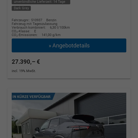
unverbindliche Lieferzeit:
14 Tage
Dark Grey
Fahrzeugnr.: 510937
Benzin
Fahrzeug mit Tageszulassung
Verbrauch kombiniert:
6,30 l/100km
CO
-Klasse:
E
2
CO
-Emissionen:
141,00 g/km
2
» Angebotdetails
27.390,– €
incl. 19% MwSt.