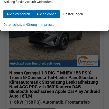
Wirkung für die Zukunft widerrufen.
Alle akzeptieren
Alle ablehnen
Einstellungen
Datenschutzerklärung
Impressum
Nissan Qashqai
1.3 DIG-T MHEV 158 PS X-
Tronic N-Connecta Teil-Leder PanoGlasdach
Klimaautomatik Sitzheizung Lenkradheizung
Navi ACC PDC v+h 360°Kamera DAB
Bluetooth Touchscreen Apple CarPlay Android
Auto 18"LM
116 kW (158 PS), Automatik, Frontantrieb