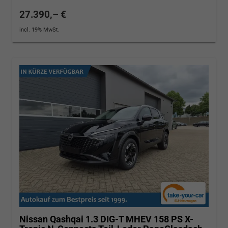
27.390,– €
incl. 19% MwSt.
Nissan Qashqai
1.3 DIG-T MHEV 158 PS X-