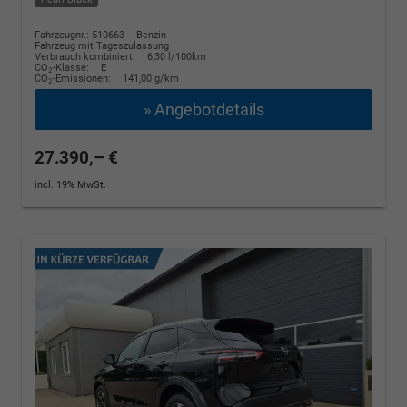
Fahrzeugnr.: 510663
Benzin
Fahrzeug mit Tageszulassung
Verbrauch kombiniert:
6,30 l/100km
CO
-Klasse:
E
2
CO
-Emissionen:
141,00 g/km
2
» Angebotdetails
27.390,– €
incl. 19% MwSt.