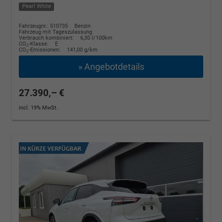
Pearl White
Fahrzeugnr.: 510735
Benzin
Fahrzeug mit Tageszulassung
Verbrauch kombiniert:
6,30 l/100km
CO
-Klasse:
E
2
CO
-Emissionen:
141,00 g/km
2
» Angebotdetails
27.390,– €
incl. 19% MwSt.