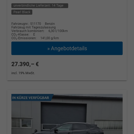
unverbindliche Lieferzeit:
14 Tage
Pearl Black
Fahrzeugnr.: 511170
Benzin
Fahrzeug mit Tageszulassung
Verbrauch kombiniert:
6,30 l/100km
CO
-Klasse:
E
2
CO
-Emissionen:
141,00 g/km
2
» Angebotdetails
27.390,– €
incl. 19% MwSt.