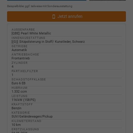
Beispielbilder, ggf. teilweise mit Sonderausstattung
Jetzt anrufen
AUSSENFARBE
QBE
Pearl White Metallic
INNENAUSSTATTUNG
(G)
Sitzpolsterung in Stoff/ Kunstleder, Schwarz
GETRIEBE
Automatik
ANTRIEBSACHSE
Frontantrieb
ZYLINDER
4
PARTIKELFILTER
1
SCHADSTOFFKLASSE
Euro 6 EB
HUBRAUM
1.332 ccm
LEISTUNG
116 kW (158 PS)
KRAFTSTOFF
Benzin
KATEGORIE
SUV/Geländewagen/Pickup
KILOMETERSTAND
10 km
ERSTZULASSUNG