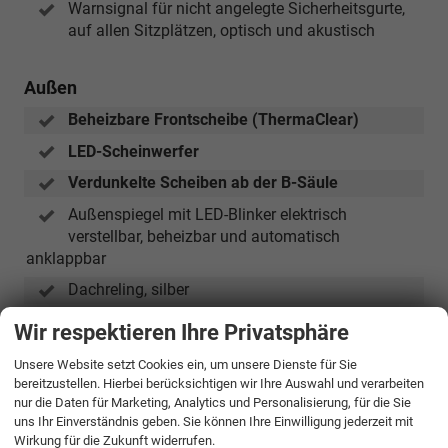
Warnsignal für nicht angelegte Sicherheitsgurte,
Automatikgetriebe)
auf allen Sitzplätzen, optisch und akustisch
Außen
Beheizbare Frontscheibe (ThermaClear)
LED-Scheinwerfer
Verdunkelte Scheiben ab der B-Säule
Außenspiegel mit LED-Blinker elektrisch
verstellbar, beheizbar und automatisch
anklappbar
Dachreling, silber
LED-Rückleuchten
Wir respektieren Ihre Privatsphäre
LED-Tagfahrlicht
Unsere Website setzt Cookies ein, um unsere Dienste für Sie
bereitzustellen. Hierbei berücksichtigen wir Ihre Auswahl und verarbeiten
nur die Daten für Marketing, Analytics und Personalisierung, für die Sie
Räder & Technik
uns Ihr Einverständnis geben. Sie können Ihre Einwilligung jederzeit mit
Wirkung für die Zukunft widerrufen.
(Bereifung
18 Zoll Leichtmetallfelgen