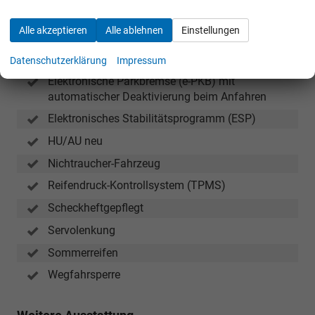
235/55
Anti-Blockiersystem (ABS) mit elektronischer
R18)
Alle akzeptieren
Alle ablehnen
Einstellungen
Bremskraftverteilung (EBD)
Deckelloser Tankverschluss (push/pull)
Datenschutzerklärung
Impressum
Elektronische Parkbremse (e-PKB) mit
automatischer Deaktivierung beim Anfahren
Elektronisches Stabilitätsprogramm (ESP)
HU/AU neu
Nichtraucher-Fahrzeug
Reifendruck-Kontrollsystem (TPMS)
Scheckheftgepflegt
Servolenkung
Sommerreifen
Wegfahrsperre