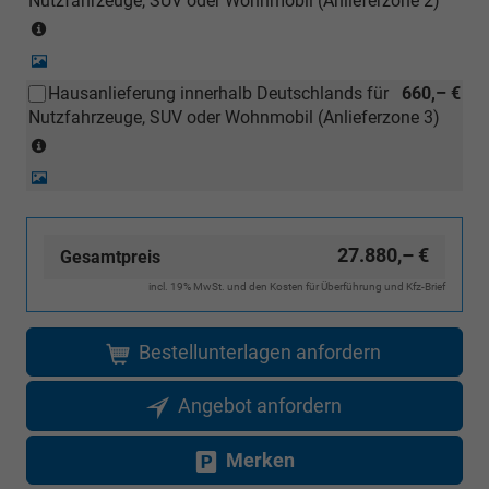
Nutzfahrzeuge, SUV oder Wohnmobil (Anlieferzone 2)
Inselanlieferungen)
(Anlieferzonen
siehe
Detail-
Karte)
Foto
Hausanlieferung innerhalb Deutschlands für
660,– €
(ausgenommen
Nutzfahrzeuge, SUV oder Wohnmobil (Anlieferzone 3)
Inselanlieferungen)
(Anlieferzonen
siehe
Detail-
Karte)
Foto
(ausgenommen
Inselanlieferungen)
27.880,– €
Gesamtpreis
incl. 19% MwSt. und den Kosten für Überführung und Kfz-Brief
Bestellunterlagen anfordern
Angebot anfordern
Merken