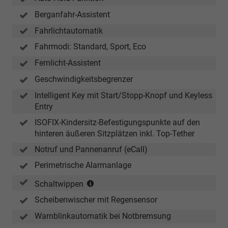
Berganfahr-Assistent
Fahrlichtautomatik
Fahrmodi: Standard, Sport, Eco
Fernlicht-Assistent
Geschwindigkeitsbegrenzer
Intelligent Key mit Start/Stopp-Knopf und Keyless
Entry
ISOFIX-Kindersitz-Befestigungspunkte auf den
hinteren äußeren Sitzplätzen inkl. Top-Tether
Notruf und Pannenanruf (eCall)
Perimetrische Alarmanlage
(nur
Schaltwippen
in
Scheibenwischer mit Regensensor
Verbindung
mit
Warnblinkautomatik bei Notbremsung
Xtronic-