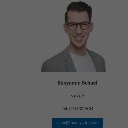
Bünyamin Schael
Verkauf
Tel. 04181/2176-24
schael@take-your-car.de