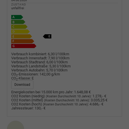
04.06.2026
ZUSTAND
unfallfrei
Verbrauch kombiniert:
6,30 l/100km
Verbrauch Innenstadt:
7,90 l/100km
Verbrauch Stadtrand:
6,00 l/100km
Verbrauch Landstraße:
5,30 l/100km
Verbrauch Autobahn:
5,70 l/100km
CO
-Emissionen:
142,00 g/km
2
CO
-Klasse:
E
2
Download
Energiekosten bei 15.000 km pro Jahr:
1.648,08 €
CO2 Kosten (niedrig)
:
1.278,- €
(Kosten Durchschnitt 10 Jahre)
CO2 Kosten (mittel)
:
3.035,25 €
(Kosten Durchschnitt 10 Jahre)
CO2 Kosten (hoch)
:
4.686,- €
(Kosten Durchschnitt 10 Jahre)
Jahressteuer:
130,- €