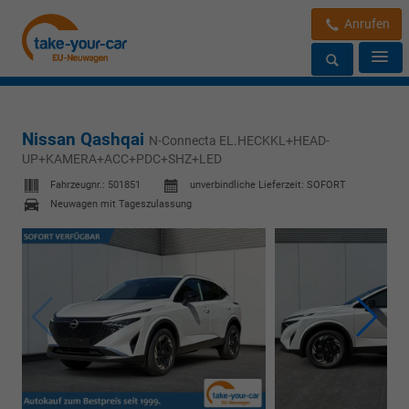
Anrufen
Nissan Qashqai
N-Connecta EL.HECKKL+HEAD-
UP+KAMERA+ACC+PDC+SHZ+LED
Fahrzeugnr.:
501851
unverbindliche Lieferzeit: SOFORT
Neuwagen mit Tageszulassung