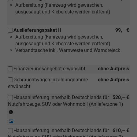
Aufbereitung (Fahrzeug wird gewaschen,
ausgesaugt und Klebereste werden entfernt)
Auslieferungspaket II
99,– €
Aufbereitung (Fahrzeug wird gewaschen,
ausgesaugt und Klebereste werden entfernt)
Verbandtasche inkl. Warnweste und Warndreieck
Finanzierungsangebot erwünscht
ohne Aufpreis
Gebrauchtwagen-Inzahlungnahme
ohne Aufpreis
erwünscht
Hausanlieferung innerhalb Deutschlands für
520,– €
Nutzfahrzeuge, SUV oder Wohnmobil (Anlieferzone 1)
(Anlieferzonen
siehe
Detail-
Karte)
Foto
Hausanlieferung innerhalb Deutschlands für
610,– €
(ausgenommen