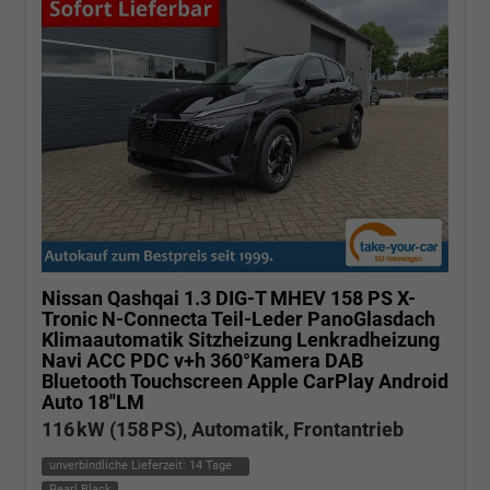
Nissan Qashqai
1.3 DIG-T MHEV 158 PS X-
Tronic N-Connecta Teil-Leder PanoGlasdach
Klimaautomatik Sitzheizung Lenkradheizung
Navi ACC PDC v+h 360°Kamera DAB
Bluetooth Touchscreen Apple CarPlay Android
Auto 18"LM
116 kW (158 PS), Automatik, Frontantrieb
unverbindliche Lieferzeit:
14 Tage
Pearl Black