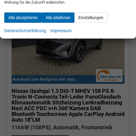
Wirkung für die Zukunft widerrufen.
Alle akzeptieren
Alle ablehnen
Einstellungen
Datenschutzerklärung
Impressum
Nissan Qashqai
1.3 DIG-T MHEV 158 PS X-
Tronic N-Connecta Teil-Leder PanoGlasdach
Klimaautomatik Sitzheizung Lenkradheizung
Navi ACC PDC v+h 360°Kamera DAB
Bluetooth Touchscreen Apple CarPlay Android
Auto 18"LM
116 kW (158 PS), Automatik, Frontantrieb