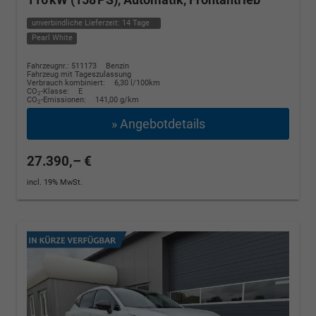
unverbindliche Lieferzeit:
14 Tage
Pearl White
Fahrzeugnr.: 511173
Benzin
Fahrzeug mit Tageszulassung
Verbrauch kombiniert:
6,30 l/100km
CO
-Klasse:
E
2
CO
-Emissionen:
141,00 g/km
2
» Angebotdetails
27.390,– €
incl. 19% MwSt.