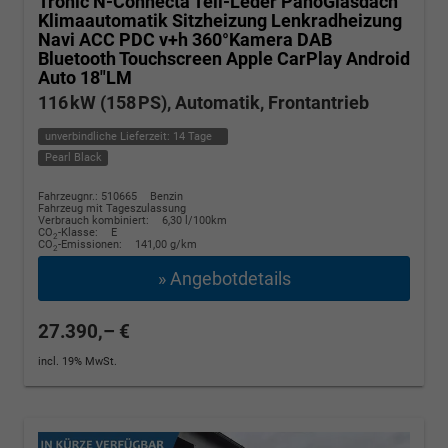
Tronic N-Connecta Teil-Leder PanoGlasdach
Klimaautomatik Sitzheizung Lenkradheizung
Navi ACC PDC v+h 360°Kamera DAB
Bluetooth Touchscreen Apple CarPlay Android
Auto 18"LM
116 kW (158 PS), Automatik, Frontantrieb
unverbindliche Lieferzeit:
14 Tage
Pearl Black
Fahrzeugnr.: 510665
Benzin
Fahrzeug mit Tageszulassung
Verbrauch kombiniert:
6,30 l/100km
CO
-Klasse:
E
2
CO
-Emissionen:
141,00 g/km
2
» Angebotdetails
27.390,– €
incl. 19% MwSt.