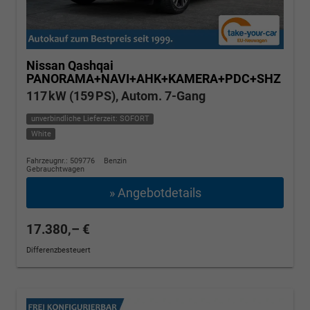
Nissan Qashqai
PANORAMA+NAVI+AHK+KAMERA+PDC+SHZ
117 kW (159 PS), Autom. 7-Gang
unverbindliche Lieferzeit: SOFORT
White
Fahrzeugnr.: 509776
Benzin
Gebrauchtwagen
» Angebotdetails
17.380,– €
Differenzbesteuert