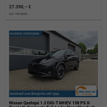
27.390,– €
incl. 19% MwSt.
Nissan Qashqai
1.3 DIG-T MHEV 158 PS X-