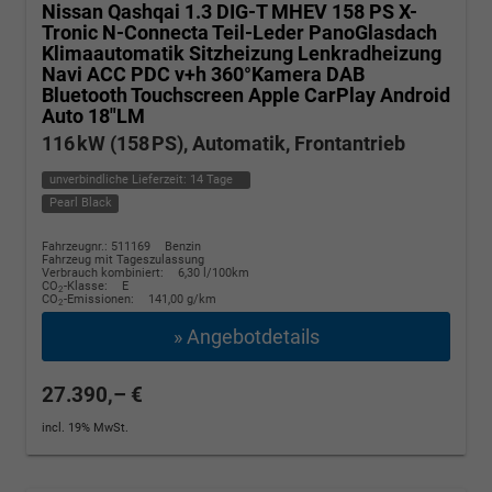
Nissan Qashqai
1.3 DIG-T MHEV 158 PS X-
Tronic N-Connecta Teil-Leder PanoGlasdach
Klimaautomatik Sitzheizung Lenkradheizung
Navi ACC PDC v+h 360°Kamera DAB
Bluetooth Touchscreen Apple CarPlay Android
Auto 18"LM
116 kW (158 PS), Automatik, Frontantrieb
unverbindliche Lieferzeit:
14 Tage
Pearl Black
Fahrzeugnr.: 511169
Benzin
Fahrzeug mit Tageszulassung
Verbrauch kombiniert:
6,30 l/100km
CO
-Klasse:
E
2
CO
-Emissionen:
141,00 g/km
2
» Angebotdetails
27.390,– €
incl. 19% MwSt.