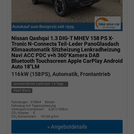
Nissan Qashqai
1.3 DIG-T MHEV 158 PS X-
Tronic N-Connecta Teil-Leder PanoGlasdach
Klimaautomatik Sitzheizung Lenkradheizung
Navi ACC PDC v+h 360°Kamera DAB
Bluetooth Touchscreen Apple CarPlay Android
Auto 18"LM
116 kW (158 PS), Automatik, Frontantrieb
unverbindliche Lieferzeit:
14 Tage
Pearl Black
Fahrzeugnr.: 510664
Benzin
Fahrzeug mit Tageszulassung
Verbrauch kombiniert:
6,30 l/100km
CO
-Klasse:
E
2
CO
-Emissionen:
141,00 g/km
2
» Angebotdetails