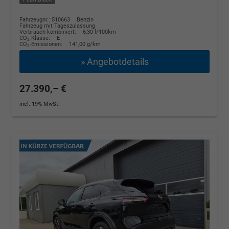
Fahrzeugnr.: 510663
Benzin
Fahrzeug mit Tageszulassung
Verbrauch kombiniert:
6,30 l/100km
CO
-Klasse:
E
2
CO
-Emissionen:
141,00 g/km
2
» Angebotdetails
27.390,– €
incl. 19% MwSt.