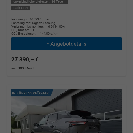
unverbindliche Lieferzeit:
14 Tage
Dark Grey
Fahrzeugnr.: 510937
Benzin
Fahrzeug mit Tageszulassung
Verbrauch kombiniert:
6,30 l/100km
CO
-Klasse:
E
2
CO
-Emissionen:
141,00 g/km
2
» Angebotdetails
27.390,– €
incl. 19% MwSt.