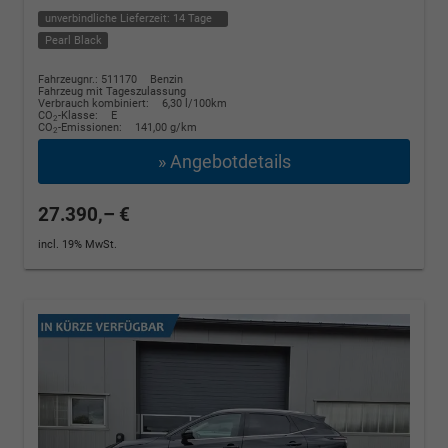
unverbindliche Lieferzeit:
14 Tage
Pearl Black
Fahrzeugnr.: 511170
Benzin
Fahrzeug mit Tageszulassung
Verbrauch kombiniert:
6,30 l/100km
CO
-Klasse:
E
2
CO
-Emissionen:
141,00 g/km
2
» Angebotdetails
27.390,– €
incl. 19% MwSt.