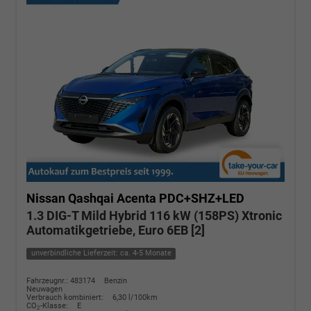
Nissan Qashqai
Acenta PDC+SHZ+LED
1.3 DIG-T Mild Hybrid 116 kW (158PS) Xtronic
Automatikgetriebe, Euro 6EB [2]
unverbindliche Lieferzeit: ca. 4-5 Monate
Fahrzeugnr.: 483174
Benzin
Neuwagen
Verbrauch kombiniert:
6,30 l/100km
CO
-Klasse:
E
2