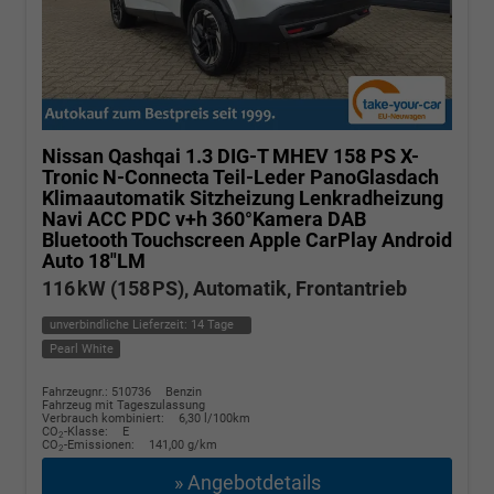
Nissan Qashqai
1.3 DIG-T MHEV 158 PS X-
Tronic N-Connecta Teil-Leder PanoGlasdach
Klimaautomatik Sitzheizung Lenkradheizung
Navi ACC PDC v+h 360°Kamera DAB
Bluetooth Touchscreen Apple CarPlay Android
Auto 18"LM
116 kW (158 PS), Automatik, Frontantrieb
unverbindliche Lieferzeit:
14 Tage
Pearl White
Fahrzeugnr.: 510736
Benzin
Fahrzeug mit Tageszulassung
Verbrauch kombiniert:
6,30 l/100km
CO
-Klasse:
E
2
CO
-Emissionen:
141,00 g/km
2
» Angebotdetails