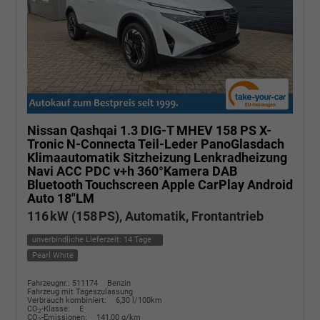
Nissan Qashqai
1.3 DIG-T MHEV 158 PS X-
Tronic N-Connecta Teil-Leder PanoGlasdach
Klimaautomatik Sitzheizung Lenkradheizung
Navi ACC PDC v+h 360°Kamera DAB
Bluetooth Touchscreen Apple CarPlay Android
Auto 18"LM
116 kW (158 PS), Automatik, Frontantrieb
unverbindliche Lieferzeit:
14 Tage
Pearl White
Fahrzeugnr.: 511174
Benzin
Fahrzeug mit Tageszulassung
Verbrauch kombiniert:
6,30 l/100km
CO
-Klasse:
E
2
CO
-Emissionen:
141,00 g/km
2