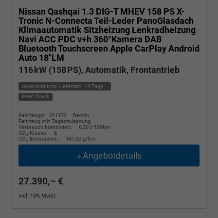
Nissan Qashqai
1.3 DIG-T MHEV 158 PS X-
Tronic N-Connecta Teil-Leder PanoGlasdach
Klimaautomatik Sitzheizung Lenkradheizung
Navi ACC PDC v+h 360°Kamera DAB
Bluetooth Touchscreen Apple CarPlay Android
Auto 18"LM
116 kW (158 PS), Automatik, Frontantrieb
unverbindliche Lieferzeit:
14 Tage
Pearl Black
Fahrzeugnr.: 511172
Benzin
Fahrzeug mit Tageszulassung
Verbrauch kombiniert:
6,30 l/100km
CO
-Klasse:
E
2
CO
-Emissionen:
141,00 g/km
2
» Angebotdetails
27.390,– €
incl. 19% MwSt.