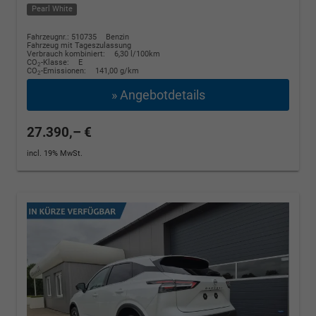
Pearl White
Fahrzeugnr.: 510735
Benzin
Fahrzeug mit Tageszulassung
Verbrauch kombiniert:
6,30 l/100km
CO
-Klasse:
E
2
CO
-Emissionen:
141,00 g/km
2
» Angebotdetails
27.390,– €
incl. 19% MwSt.