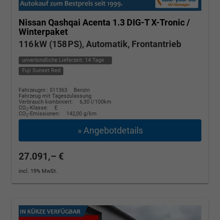
Nissan Qashqai
Acenta 1.3 DIG-T X-Tronic /
Winterpaket
116 kW (158 PS), Automatik, Frontantrieb
unverbindliche Lieferzeit:
14 Tage
Fuji Sunset Red
Fahrzeugnr.: 511363
Benzin
Fahrzeug mit Tageszulassung
Verbrauch kombiniert:
6,30 l/100km
CO
-Klasse:
E
2
CO
-Emissionen:
142,00 g/km
2
» Angebotdetails
27.091,– €
incl. 19% MwSt.