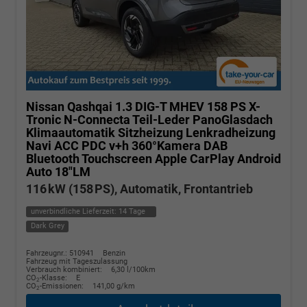
Nissan Qashqai
1.3 DIG-T MHEV 158 PS X-
Tronic N-Connecta Teil-Leder PanoGlasdach
Klimaautomatik Sitzheizung Lenkradheizung
Navi ACC PDC v+h 360°Kamera DAB
Bluetooth Touchscreen Apple CarPlay Android
Auto 18"LM
116 kW (158 PS), Automatik, Frontantrieb
unverbindliche Lieferzeit:
14 Tage
Dark Grey
Fahrzeugnr.: 510941
Benzin
Fahrzeug mit Tageszulassung
Verbrauch kombiniert:
6,30 l/100km
CO
-Klasse:
E
2
CO
-Emissionen:
141,00 g/km
2