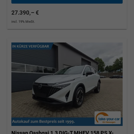
27.390,– €
incl. 19% MwSt.
Nissan Qashqai
1.3 DIG-T MHEV 158 PS X-