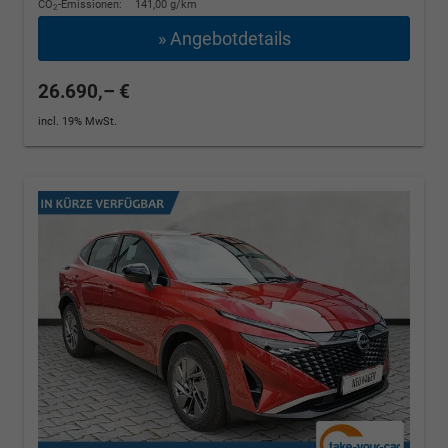
CO
-Emissionen:
141,00 g/km
2
» Angebotdetails
26.690,– €
incl. 19% MwSt.