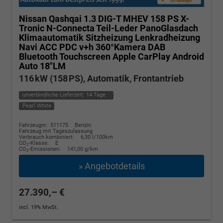
Nissan Qashqai
1.3 DIG-T MHEV 158 PS X-
Tronic N-Connecta Teil-Leder PanoGlasdach
Klimaautomatik Sitzheizung Lenkradheizung
Navi ACC PDC v+h 360°Kamera DAB
Bluetooth Touchscreen Apple CarPlay Android
Auto 18"LM
116 kW (158 PS), Automatik, Frontantrieb
unverbindliche Lieferzeit:
14 Tage
Pearl White
Fahrzeugnr.: 511175
Benzin
Fahrzeug mit Tageszulassung
Verbrauch kombiniert:
6,30 l/100km
CO
-Klasse:
E
2
CO
-Emissionen:
141,00 g/km
2
» Angebotdetails
27.390,– €
incl. 19% MwSt.