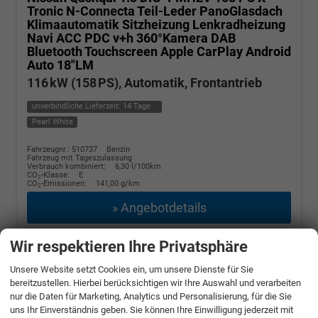
Tronic N-Connecta Teil-Leder PanoGlasdach
Klimaautomatik Sitzheizung Lenkradheizung
Navi ACC PDC v+h 360°Kamera DAB
Bluetooth Touchscreen Apple CarPlay Android
Auto 18"LM
116 kW (158 PS), Automatik, Frontantrieb
unverbindliche Lieferzeit:
14 Tage
Pearl White
Fahrzeugnr.: 510737
Benzin
Fahrzeug mit Tageszulassung
Verbrauch kombiniert:
6,30 l/100km
CO
-Klasse:
E
2
CO
-Emissionen:
141,00 g/km
2
» Angebotdetails
27.390,– €
Wir respektieren Ihre Privatsphäre
incl. 19% MwSt.
Unsere Website setzt Cookies ein, um unsere Dienste für Sie
bereitzustellen. Hierbei berücksichtigen wir Ihre Auswahl und verarbeiten
nur die Daten für Marketing, Analytics und Personalisierung, für die Sie
uns Ihr Einverständnis geben. Sie können Ihre Einwilligung jederzeit mit