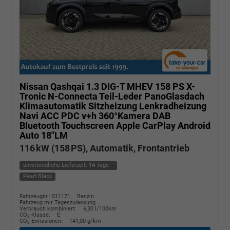
Nissan Qashqai
1.3 DIG-T MHEV 158 PS X-
Tronic N-Connecta Teil-Leder PanoGlasdach
Klimaautomatik Sitzheizung Lenkradheizung
Navi ACC PDC v+h 360°Kamera DAB
Bluetooth Touchscreen Apple CarPlay Android
Auto 18"LM
116 kW (158 PS), Automatik, Frontantrieb
unverbindliche Lieferzeit:
14 Tage
Pearl Black
Fahrzeugnr.: 511171
Benzin
Fahrzeug mit Tageszulassung
Verbrauch kombiniert:
6,30 l/100km
CO
-Klasse:
E
2
CO
-Emissionen:
141,00 g/km
2