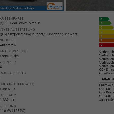
AUSSENFARBE
QBE
Pearl White Metallic
INNENAUSSTATTUNG
(G)
Sitzpolsterung in Stoff/ Kunstleder, Schwarz
GETRIEBE
Automatik
ANTRIEBSACHSE
Verbrauch
Verbrauch
Frontantrieb
Verbrauch
Verbrauch
ZYLINDER
Verbrauch
4
CO
-Emis
2
CO
-Klass
PARTIKELFILTER
2
1
Downlo
SCHADSTOFFKLASSE
Energiekos
Euro 6 EB
CO2 Koste
CO2 Koste
HUBRAUM
CO2 Koste
Jahresste
1.332 ccm
LEISTUNG
116 kW (158 PS)