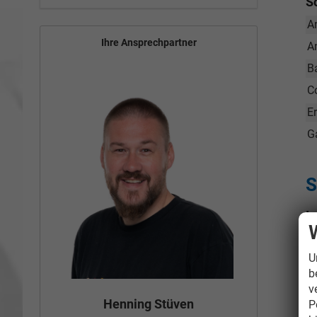
S
A
Ihre Ansprechpartner
A
B
C
E
G
S
I
U
b
v
Bün
Henning Stüven
P