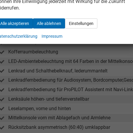
önnen Ihre Einwilligung jederzeit mit Wirkung für die Zukunft
Dachhimmel in Grau
Verkauf
iderrufen.
Verkauf
Elektrische Fensterheber mit One-Touch Funktion vorne und
Tel. 04181/2176-21
. 04181/2176-24
Fahrersitz manuell höhenverstellbar
Alle akzeptieren
Alle ablehnen
Einstellungen
Fahrersitz mit 2-fach einstellbarer Lordosenstütze
wollschlaeger@take-your-car.de
l@take-your-car.de
atenschutzerklärung
Impressum
Kleiderhaken, hinten
Kofferraumbeleuchtung
LED-Ambientebeleuchtung mit 64 Farben in der Mittelkonsol
Lenkrad und Schalthebelknauf, lederummantelt
Lenkradfernbedienung für Audiosystem, Bordcomputer,Gesc
Lenkradfernbedienung für ProPILOT Assistent mit Navi-Link 
Lenksäule höhen- und tiefenverstellbar
Leselampen, vorne und hinten
Mittelkonsole vorn mit Ablagefach und Armlehne
Rücksitzbank asymmetrisch (60:40) umklappbar