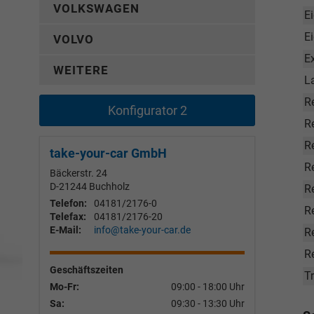
VOLKSWAGEN
Ei
E
VOLVO
E
WEITERE
L
R
Konfigurator 2
Re
R
take-your-car GmbH
R
Bäckerstr. 24
D-21244
Buchholz
R
Telefon:
04181/2176-0
R
Telefax:
04181/2176-20
E-Mail:
info@take-your-car.de
Re
R
Geschäftszeiten
T
Mo-Fr:
09:00 - 18:00 Uhr
Sa:
09:30 - 13:30 Uhr