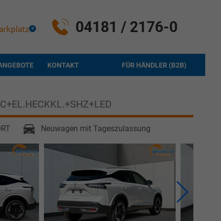
04181 / 2176-0
arkplatz
0
ANGEBOTE
KONTAKT
FÜR HÄNDLER (B2B)
C+EL.HECKKL.+SHZ+LED
ORT
Neuwagen mit Tageszulassung