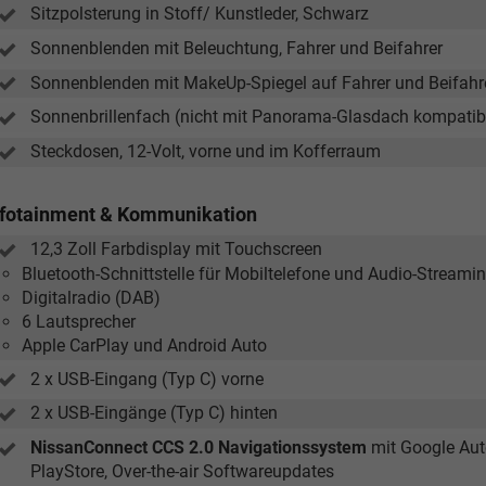
Sitzpolsterung in Stoff/ Kunstleder, Schwarz
Sonnenblenden mit Beleuchtung, Fahrer und Beifahrer
Sonnenblenden mit MakeUp-Spiegel auf Fahrer und Beifahr
Sonnenbrillenfach (nicht mit Panorama-Glasdach kompatib
Steckdosen, 12-Volt, vorne und im Kofferraum
nfotainment & Kommunikation
12,3 Zoll Farbdisplay mit Touchscreen
Bluetooth-Schnittstelle für Mobiltelefone und Audio-Streami
Digitalradio (DAB)
6 Lautsprecher
Apple CarPlay und Android Auto
2 x USB-Eingang (Typ C) vorne
2 x USB-Eingänge (Typ C) hinten
NissanConnect CCS 2.0 Navigationssystem
mit Google Aut
PlayStore, Over-the-air Softwareupdates