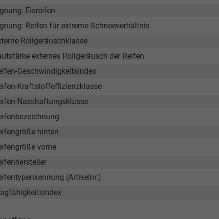
gnung: Eisreifen
ignung: Reifen für extreme Schneeverhältnis
xterne Rollgeräuschklasse
autstärke externes Rollgeräusch der Reifen
eifen-Geschwindigkeitsindex
ifen-Kraftstoffeffizienzklasse
eifen-Nasshaftungsklasse
eifenbezeichnung
eifengröße hinten
eifengröße vorne
ifenhersteller
eifentypenkennung (Artikelnr.)
ragfähigkeitsindex