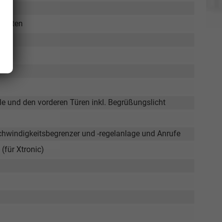
Verkauf
 hinten
Tel. 04181/2176-27
calakovic@take-your-car.de
e und den vorderen Türen inkl. Begrüßungslicht
hwindigkeitsbegrenzer und -regelanlage und Anrufe
(für Xtronic)