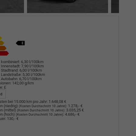
 kombiniert:
6,30 l/100km
 Innenstadt:
7,90 l/100km
 Stadtrand:
6,00 l/100km
 Landstraße:
5,30 l/100km
 Autobahn:
6,70 l/100km
sionen:
142,00 g/km
e:
E
ad
ten bei 15.000 km pro Jahr:
1.648,08 €
n (niedrig)
:
1.278,- €
(Kosten Durchschnitt 10 Jahre)
n (mittel)
:
3.035,25 €
(Kosten Durchschnitt 10 Jahre)
n (hoch)
:
4.686,- €
(Kosten Durchschnitt 10 Jahre)
uer:
130,- €