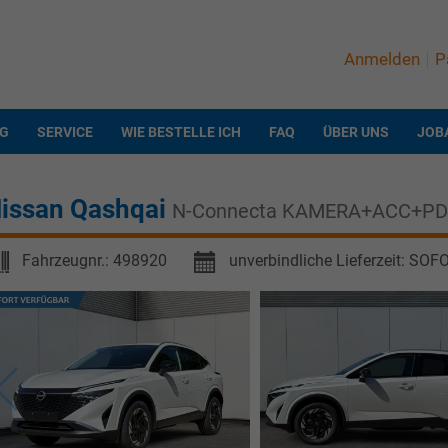
Anmelden
P
NG
SERVICE
WIE BESTELLE ICH
FAQ
ÜBER UNS
JOB
issan Qashqai
N-Connecta KAMERA+ACC+PD
Fahrzeugnr.:
498920
unverbindliche Lieferzeit: SOF