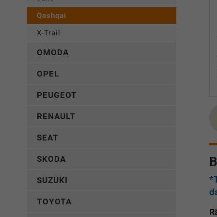
Qashqai
X-Trail
OMODA
OPEL
PEUGEOT
RENAULT
SEAT
SKODA
B
*
SUZUKI
d
TOYOTA
R