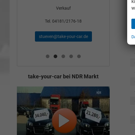
k
w
Verkauf
nden
Tel
Tel. 04181/2176-18
schae
stueven@take-your-car.de
D
de
take-your-car bei NDR Markt