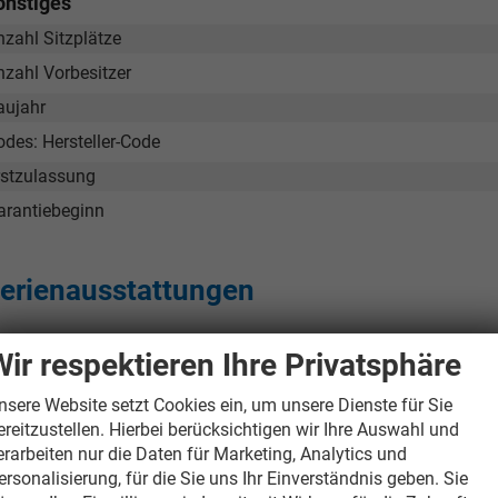
onstiges
nzahl Sitzplätze
nzahl Vorbesitzer
aujahr
odes: Hersteller-Code
rstzulassung
arantiebeginn
erienausstattungen
nnen
Wir respektieren Ihre Privatsphäre
Beheizbare Vordersitze
nsere Website setzt Cookies ein, um unsere Dienste für Sie
Beheizbares Lenkrad
ereitzustellen. Hierbei berücksichtigen wir Ihre Auswahl und
Klimaautomatik, Zwei-Zonen, inkl. Pollenfilter
erarbeiten nur die Daten für Marketing, Analytics und
Tom Wollschläger
yamin Schael
ersonalisierung, für die Sie uns Ihr Einverständnis geben. Sie
Ablagefächer in den vorderen und hinteren Türen