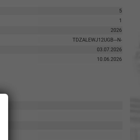
5
1
2026
TDZALEWJ12UGB---N-
03.07.2026
10.06.2026
Elvedin Calakovic