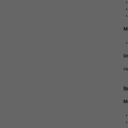
Mi
Un
He
R
Me