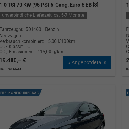
1.0 TSI 70 KW (95 PS) 5-Gang, Euro 6 EB [8]
1
unverbindliche Lieferzeit: ca. 5-7 Monate
Fahrzeugnr.: 501468
Benzin
F
Neuwagen
N
Verbrauch kombiniert:
5,00 l/100km
V
CO
-Klasse:
C
2
CO
-Emissionen:
115,00 g/km
2
19.480,– €
2
» Angebotdetails
incl. 19% MwSt.
i