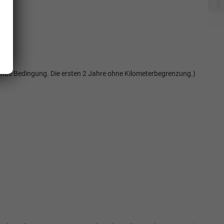
Elvedin Calakovic
Verkauf
Tel. 04181/2176-27
etende Bedingung. Die ersten 2 Jahre ohne Kilometerbegrenzung.)
calakovic@take-your-car.de