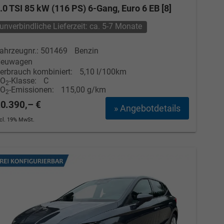
.0 TSI 85 kW (116 PS) 6-Gang, Euro 6 EB [8]
unverbindliche Lieferzeit: ca. 5-7 Monate
ahrzeugnr.: 501469
Benzin
euwagen
erbrauch kombiniert:
5,10 l/100km
CO
-Klasse:
C
2
CO
-Emissionen:
115,00 g/km
2
0.390,– €
» Angebotdetails
ncl. 19% MwSt.