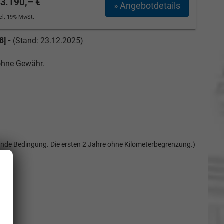
3.190,– €
» Angebotdetails
ncl. 19% MwSt.
8] -
(Stand: 23.12.2025)
 ohne Gewähr.
etende Bedingung. Die ersten 2 Jahre ohne Kilometerbegrenzung.)