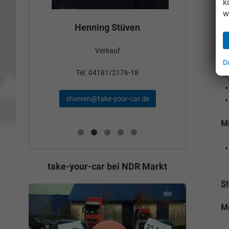
k
w
Bün
Henning Stüven
St
Me
Verkauf
nden
D
Tel
Tel. 04181/2176-18
schae
stueven@take-your-car.de
de
Mi
take-your-car bei NDR Markt
St
Me