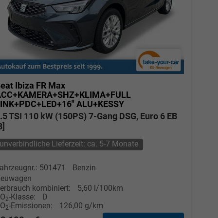
eat Ibiza
FR Max
ACC+KAMERA+SHZ+KLIMA+FULL
LINK+PDC+LED+16" ALU+KESSY
.5 TSI 110 kW (150PS) 7-Gang DSG, Euro 6 EB
8]
unverbindliche Lieferzeit: ca. 5-7 Monate
ahrzeugnr.: 501471
Benzin
euwagen
erbrauch kombiniert:
5,60 l/100km
CO
-Klasse:
D
2
CO
-Emissionen:
126,00 g/km
2