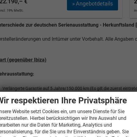
22.190,– €
2
» Angebotdetails
incl. 19% MwSt.
i
terschiede zur deutschen Serienausstattung - Herkunftsland [
rstelleränderungen und Irrtümer unter Vorbehalt. Alle Angaben
art (gegenüber Ibiza)
hrausstattung:
Verlängerte Garantie auf 5 Jahre/150.000 km (Es gilt die zuerst eintr
Wir respektieren Ihre Privatsphäre
nderausstattung:
nsere Website setzt Cookies ein, um unsere Dienste für Sie
15-Zoll-Stahlfelgen statt 15-Zoll-Leichtmetallfelgen
ereitzustellen. Hierbei berücksichtigen wir Ihre Auswahl und
Geschwindigkeitsregelanlage
erarbeiten nur die Daten für Marketing, Analytics und
ersonalisierung, für die Sie uns Ihr Einverständnis geben. Sie
Nebelscheinwerfer