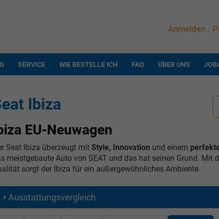
Anmelden
P
NG
SERVICE
WIE BESTELLE ICH
FAQ
ÜBER UNS
JOB
eat Ibiza
biza EU-Neuwagen
r Seat Ibiza überzeugt mit
Style
, Innovation
und einem
perfekte
s meistgebaute Auto von SEAT und das hat seinen Grund. Mit 
alität sorgt der Ibiza für ein außergewöhnliches Ambiente.
Ausstattungsvergleich