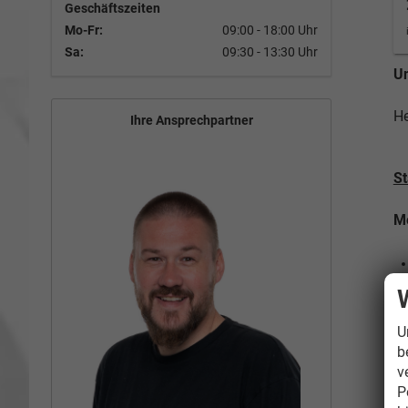
Geschäftszeiten
Mo-Fr:
09:00 - 18:00 Uhr
Sa:
09:30 - 13:30 Uhr
Un
He
Ihre Ansprechpartner
St
Me
Mi
U
b
v
P