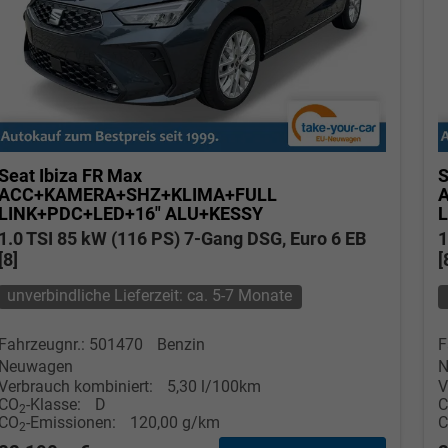
Seat Ibiza
FR Max
S
ACC+KAMERA+SHZ+KLIMA+FULL
LINK+PDC+LED+16" ALU+KESSY
1.0 TSI 85 kW (116 PS) 7-Gang DSG, Euro 6 EB
1
[8]
[
unverbindliche Lieferzeit: ca. 5-7 Monate
Fahrzeugnr.: 501470
Benzin
F
Neuwagen
N
Verbrauch kombiniert:
5,30 l/100km
V
CO
-Klasse:
D
2
CO
-Emissionen:
120,00 g/km
2