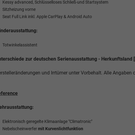
Kessy advanced, Schlüsselloses Schließ-und Startsystem
Sitzheizung vorne
Seat Full Link inkl. Apple CarPlay & Android Auto
nderausstattung:
Totwinkelassistent
terschiede zur deutschen Serienausstattung - Herkunftsland [
rstelleränderungen und Irrtümer unter Vorbehalt. Alle Angaben
eference
hrausstattung:
Elektronisch geregelte Klimaanlage "Climatronic"
Nebelscheinwerfer
mit Kurvenlichtfunktion