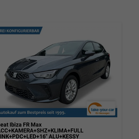
eat Ibiza
FR Max
ACC+KAMERA+SHZ+KLIMA+FULL
LINK+PDC+LED+16" ALU+KESSY