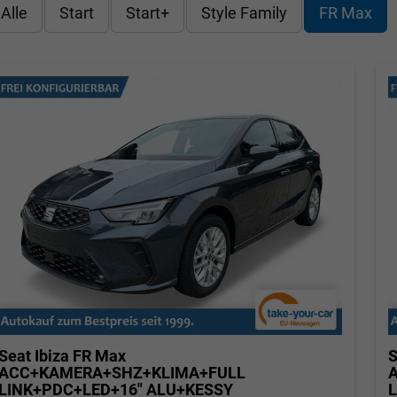
Alle
Start
Start+
Style Family
FR Max
Seat Ibiza
FR Max
S
ACC+KAMERA+SHZ+KLIMA+FULL
LINK+PDC+LED+16" ALU+KESSY