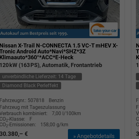
Nissan X-Trail
N-CONNECTA 1.5 VC-T mHEV X-
N
Tronic Android Auto*Navi*SHZ*3Z
T
Klimaauto*360°*ACC*E-Heck
K
120 kW (163 PS), Automatik, Frontantrieb
1
unverbindliche Lieferzeit:
14 Tage
Diamond Black Perleffekt
Fahrzeugnr.: 507818
Benzin
F
Fahrzeug mit Tageszulassung
F
Verbrauch kombiniert:
7,00 l/100km
V
CO
-Klasse:
F
2
CO
-Emissionen:
158,00 g/km
2
30.380,– €
3
» Angebotdetails