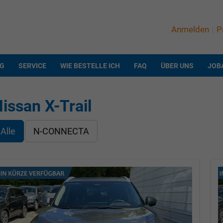
Anmelden
P
NG
SERVICE
WIE BESTELLE ICH
FAQ
ÜBER UNS
JOB
issan X-Trail
Alle
N-CONNECTA