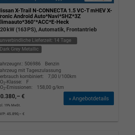
issan X-Trail
N-CONNECTA 1.5 VC-T mHEV X-
ronic Android Auto*Navi*SHZ*3Z
limaauto*360°*ACC*E-Heck
20 kW (163 PS), Automatik, Frontantrieb
unverbindliche Lieferzeit:
14 Tage
Dark Grey Metallic
ahrzeugnr.: 506986
Benzin
ahrzeug mit Tageszulassung
erbrauch kombiniert:
7,00 l/100km
CO
-Klasse:
F
2
CO
-Emissionen:
158,00 g/km
2
0.380,– €
» Angebotdetails
ncl. 19% MwSt.
VP:
45.890,– €