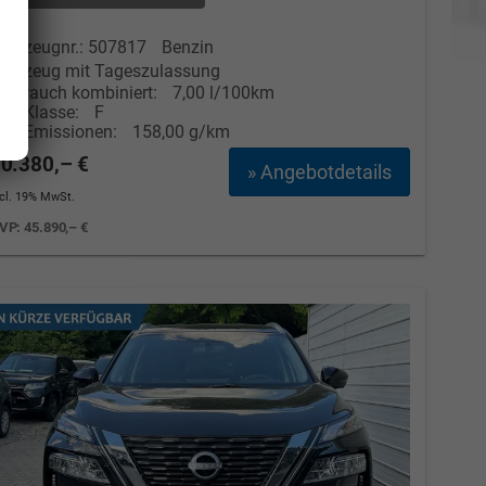
Elvedin Calakovic
ahrzeugnr.: 507817
Benzin
Verkauf
ahrzeug mit Tageszulassung
erbrauch kombiniert:
7,00 l/100km
Tel. 04181/2176-27
CO
-Klasse:
F
2
CO
-Emissionen:
158,00 g/km
2
calakovic@take-your-car.de
0.380,– €
» Angebotdetails
ncl. 19% MwSt.
VP:
45.890,– €