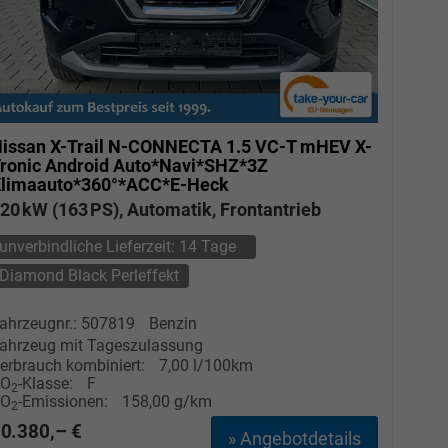
issan X-Trail
N-CONNECTA 1.5 VC-T mHEV X-
ronic Android Auto*Navi*SHZ*3Z
limaauto*360°*ACC*E-Heck
20 kW (163 PS), Automatik, Frontantrieb
unverbindliche Lieferzeit:
14 Tage
Diamond Black Perleffekt
ahrzeugnr.: 507819
Benzin
ahrzeug mit Tageszulassung
erbrauch kombiniert:
7,00 l/100km
CO
-Klasse:
F
2
CO
-Emissionen:
158,00 g/km
2
0.380,– €
» Angebotdetails