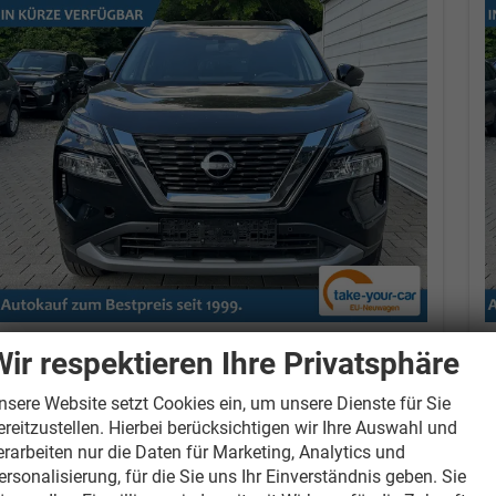
Nissan X-Trail
N-CONNECTA 1.5 VC-T mHEV X-
N
Wir respektieren Ihre Privatsphäre
Tronic Android Auto*Navi*SHZ*3Z
T
Klimaauto*360°*ACC*E-Heck
K
nsere Website setzt Cookies ein, um unsere Dienste für Sie
120 kW (163 PS), Automatik, Frontantrieb
1
ereitzustellen. Hierbei berücksichtigen wir Ihre Auswahl und
erarbeiten nur die Daten für Marketing, Analytics und
unverbindliche Lieferzeit:
14 Tage
ersonalisierung, für die Sie uns Ihr Einverständnis geben. Sie
Diamond Black Perleffekt