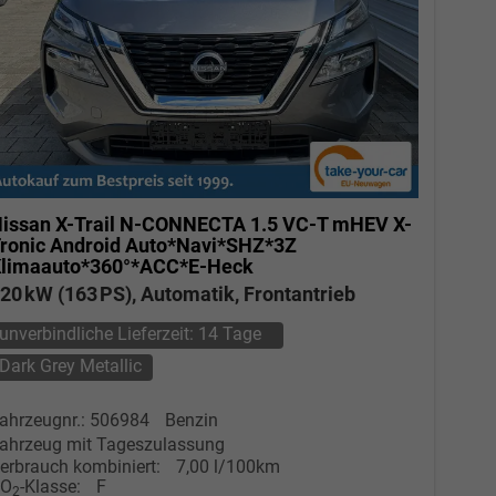
issan X-Trail
N-CONNECTA 1.5 VC-T mHEV X-
ronic Android Auto*Navi*SHZ*3Z
limaauto*360°*ACC*E-Heck
20 kW (163 PS), Automatik, Frontantrieb
unverbindliche Lieferzeit:
14 Tage
Dark Grey Metallic
ahrzeugnr.: 506984
Benzin
ahrzeug mit Tageszulassung
erbrauch kombiniert:
7,00 l/100km
CO
-Klasse:
F
2