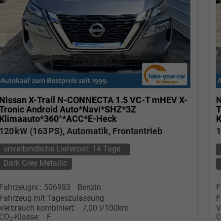
Nissan X-Trail
N-CONNECTA 1.5 VC-T mHEV X-
N
Tronic Android Auto*Navi*SHZ*3Z
T
Klimaauto*360°*ACC*E-Heck
K
120 kW (163 PS), Automatik, Frontantrieb
1
unverbindliche Lieferzeit:
14 Tage
Dark Grey Metallic
Fahrzeugnr.: 506983
Benzin
F
Fahrzeug mit Tageszulassung
F
Verbrauch kombiniert:
7,00 l/100km
V
CO
-Klasse:
F
2