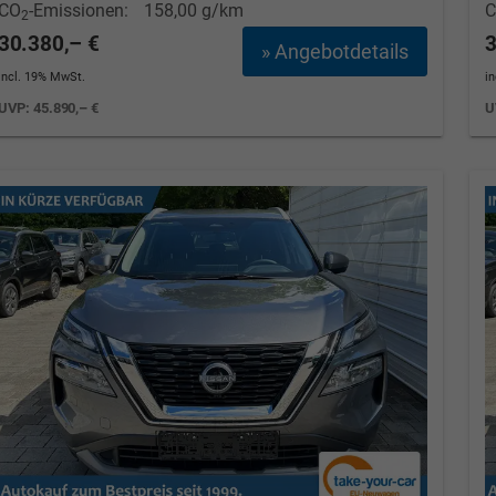
CO
-Emissionen:
158,00 g/km
2
30.380,– €
3
» Angebotdetails
incl. 19% MwSt.
i
UVP:
45.890,– €
U