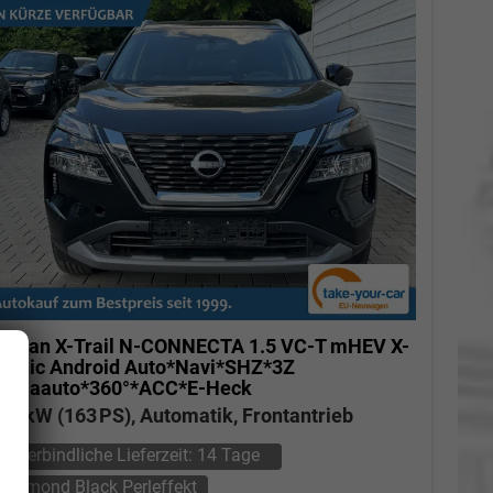
issan X-Trail
N-CONNECTA 1.5 VC-T mHEV X-
ronic Android Auto*Navi*SHZ*3Z
limaauto*360°*ACC*E-Heck
20 kW (163 PS), Automatik, Frontantrieb
unverbindliche Lieferzeit:
14 Tage
Diamond Black Perleffekt