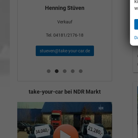
k
Bün
Henning Stüven
w
Verkauf
nden
Tel
Tel. 04181/2176-18
D
schae
stueven@take-your-car.de
de
take-your-car bei NDR Markt