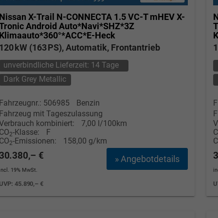
Nissan X-Trail
N-CONNECTA 1.5 VC-T mHEV X-
N
Tronic Android Auto*Navi*SHZ*3Z
T
Klimaauto*360°*ACC*E-Heck
K
120 kW (163 PS), Automatik, Frontantrieb
1
unverbindliche Lieferzeit:
14 Tage
Dark Grey Metallic
Fahrzeugnr.: 506985
Benzin
F
Fahrzeug mit Tageszulassung
F
Verbrauch kombiniert:
7,00 l/100km
V
CO
-Klasse:
F
2
CO
-Emissionen:
158,00 g/km
2
30.380,– €
3
» Angebotdetails
incl. 19% MwSt.
i
UVP:
45.890,– €
U