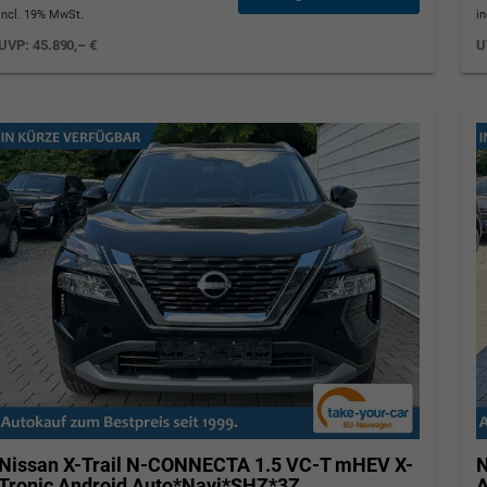
incl. 19% MwSt.
i
UVP:
45.890,– €
U
Nissan X-Trail
N-CONNECTA 1.5 VC-T mHEV X-
N
Tronic Android Auto*Navi*SHZ*3Z
A