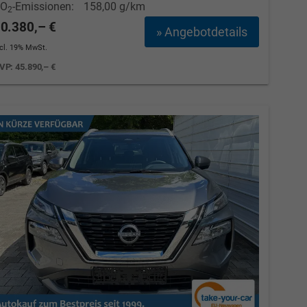
CO
-Emissionen:
158,00 g/km
2
0.380,– €
» Angebotdetails
ncl. 19% MwSt.
VP:
45.890,– €