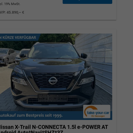
ncl. 19% MwSt.
VP:
45.890,– €
issan X-Trail
N-CONNECTA 1.5l e-POWER AT
ndroid Auto*Navi*SHZ*3Z