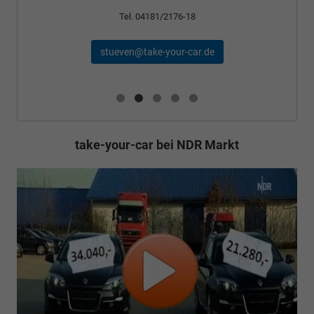
Tel. 04181/2176-18
stueven@take-your-car.de
take-your-car bei NDR Markt