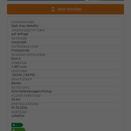
Jetzt anrufen
AUSSENFARBE
Dark Grey Metallic
INNENAUSSTATTUNG
auf Anfrage
GETRIEBE
Automatik
ANTRIEBSACHSE
Frontantrieb
SCHADSTOFFKLASSE
Euro 6
HUBRAUM
1.497 ccm
LEISTUNG
120 kW (163 PS)
KRAFTSTOFF
Benzin
KATEGORIE
SUV/Geländewagen/Pickup
KILOMETERSTAND
25 km
ERSTZULASSUNG
01.04.2026
ZUSTAND
unfallfrei