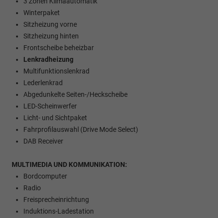
3 Zonen Klimaautomatik
Winterpaket
Sitzheizung vorne
Sitzheizung hinten
Frontscheibe beheizbar
Lenkradheizung
Multifunktionslenkrad
Lederlenkrad
Abgedunkelte Seiten-/Heckscheibe
LED-Scheinwerfer
Licht- und Sichtpaket
Fahrprofilauswahl (Drive Mode Select)
DAB Receiver
MULTIMEDIA UND KOMMUNIKATION:
Bordcomputer
Radio
Freisprecheinrichtung
Induktions-Ladestation