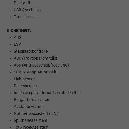
Bluetooth
USB Anschluss
Touchscreen
SICHERHEIT:
ABS
ESP
Stabilitätskontrolle
ASC (Traktionskontrolle)
ASR (Antriebsschlupfregelung)
Start-/Stopp-Automatik
Lichtsensor
Regensensor
Innenspiegel automatisch abblendbar
Berganfahrassistent
Abstandswarner
Notbremsassistent (F.A.)
Spurhalteassistent
Totwinkel-Assistent