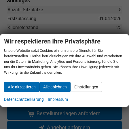
Sonstiges
Anzahl Sitzplätze
5
Erstzulassung
01.04.2026
Kilometerstand
25
Leergewicht
1589 kg
Wir respektieren Ihre Privatsphäre
Unsere Website setzt Cookies ein, um unsere Dienste für Sie
UVP ohne
45.890,– €
bereitzustellen. Hierbei berücksichtigen wir Ihre Auswahl und verarbeiten
nur die Daten für Marketing, Analytics und Personalisierung, für die Sie
Überführungskosten
uns Ihr Einverständnis geben. Sie können Ihre Einwilligung jederzeit mit
Sie sparen:
15.510,– €
Wirkung für die Zukunft widerrufen.
33,8%
Alle akzeptieren
Alle ablehnen
Einstellungen
30.380,– €
Gesamtpreis
incl. 19% MwSt. und den Kosten für Überführung und Kfz-Brief
Datenschutzerklärung
Impressum
Bestellunterlagen anfordern
Angebot anfordern