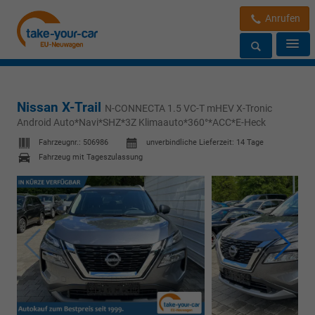
Anrufen
Nissan X-Trail
N-CONNECTA 1.5 VC-T mHEV X-Tronic
Android Auto*Navi*SHZ*3Z Klimaauto*360°*ACC*E-Heck
Fahrzeugnr.:
506986
unverbindliche Lieferzeit:
14 Tage
Fahrzeug mit Tageszulassung