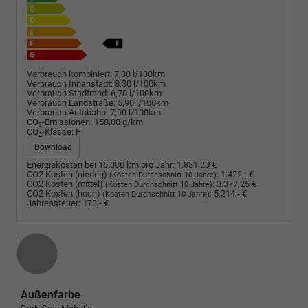
Verbrauch kombiniert:
7,00 l/100km
Verbrauch Innenstadt:
8,30 l/100km
Verbrauch Stadtrand:
6,70 l/100km
Verbrauch Landstraße:
5,90 l/100km
Verbrauch Autobahn:
7,90 l/100km
CO
-Emissionen:
158,00 g/km
2
CO
-Klasse:
F
2
Download
Energiekosten bei 15.000 km pro Jahr:
1.831,20 €
CO2 Kosten (niedrig)
:
1.422,- €
(Kosten Durchschnitt 10 Jahre)
CO2 Kosten (mittel)
:
3.377,25 €
(Kosten Durchschnitt 10 Jahre)
CO2 Kosten (hoch)
:
5.214,- €
(Kosten Durchschnitt 10 Jahre)
Jahressteuer:
173,- €
Außenfarbe