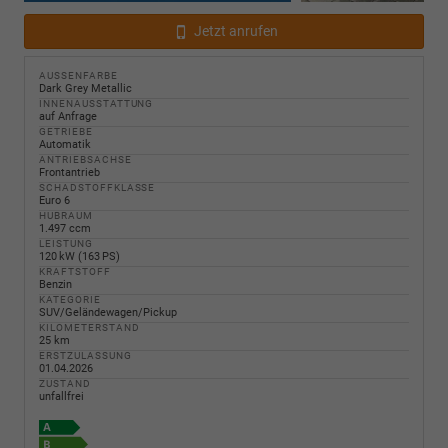
Jetzt anrufen
AUSSENFARBE
Dark Grey Metallic
INNENAUSSTATTUNG
auf Anfrage
GETRIEBE
Automatik
ANTRIEBSACHSE
Frontantrieb
SCHADSTOFFKLASSE
Euro 6
HUBRAUM
1.497 ccm
LEISTUNG
120 kW (163 PS)
KRAFTSTOFF
Benzin
KATEGORIE
SUV/Geländewagen/Pickup
KILOMETERSTAND
25 km
ERSTZULASSUNG
01.04.2026
ZUSTAND
unfallfrei