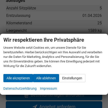
Sonstiges
Anzahl Sitzplätze
5
Erstzulassung
01.04.2026
Kilometerstand
25
Leergewicht
1589 kg
Wir respektieren Ihre Privatsphäre
UVP ohne
45.890,– €
Unsere Website setzt Cookies ein, um unsere Dienste für Sie
bereitzustellen. Hierbei berücksichtigen wir Ihre Auswahl und verarbeiten
Überführungskosten
nur die Daten für Marketing, Analytics und Personalisierung, für die Sie
Sie sparen:
15.510,– €
uns Ihr Einverständnis geben. Sie können Ihre Einwilligung jederzeit mit
33,8%
Wirkung für die Zukunft widerrufen.
30.380,– €
Gesamtpreis
Alle akzeptieren
Alle ablehnen
Einstellungen
incl. 19% MwSt. und den Kosten für Überführung und Kfz-Brief
Datenschutzerklärung
Impressum
Bestellunterlagen anfordern
Angebot anfordern