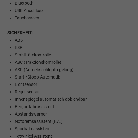
Bluetooth
USB Anschluss
Touchscreen
SICHERHEIT:
ABS
ESP
Stabilitätskontrolle
ASC (Traktionskontrolle)
ASR (Antriebsschlupfregelung)
Start-/Stopp-Automatik
Lichtsensor
Regensensor
Innenspiegel automatisch abblendbar
Berganfahrassistent
Abstandswarner
Notbremsassistent (F.A.)
Spurhalteassistent
Totwinkel-Assistent