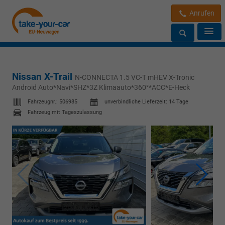
Anrufen
Nissan X-Trail
N-CONNECTA 1.5 VC-T mHEV X-Tronic
Android Auto*Navi*SHZ*3Z Klimaauto*360°*ACC*E-Heck
Fahrzeugnr.:
506985
unverbindliche Lieferzeit:
14 Tage
Fahrzeug mit Tageszulassung