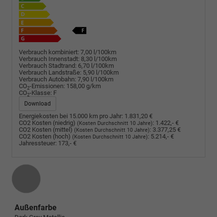
Verbrauch kombiniert:
7,00 l/100km
Verbrauch Innenstadt:
8,30 l/100km
Verbrauch Stadtrand:
6,70 l/100km
Verbrauch Landstraße:
5,90 l/100km
Verbrauch Autobahn:
7,90 l/100km
CO
-Emissionen:
158,00 g/km
2
CO
-Klasse:
F
2
Download
Energiekosten bei 15.000 km pro Jahr:
1.831,20 €
CO2 Kosten (niedrig)
:
1.422,- €
(Kosten Durchschnitt 10 Jahre)
CO2 Kosten (mittel)
:
3.377,25 €
(Kosten Durchschnitt 10 Jahre)
CO2 Kosten (hoch)
:
5.214,- €
(Kosten Durchschnitt 10 Jahre)
Jahressteuer:
173,- €
Außenfarbe