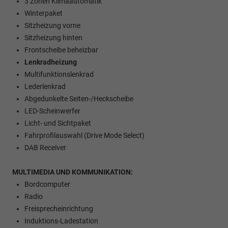
3 Zonen Klimaautomatik
Winterpaket
Sitzheizung vorne
Sitzheizung hinten
Frontscheibe beheizbar
Lenkradheizung
Multifunktionslenkrad
Lederlenkrad
Abgedunkelte Seiten-/Heckscheibe
LED-Scheinwerfer
Licht- und Sichtpaket
Fahrprofilauswahl (Drive Mode Select)
DAB Receiver
MULTIMEDIA UND KOMMUNIKATION:
Bordcomputer
Radio
Freisprecheinrichtung
Induktions-Ladestation