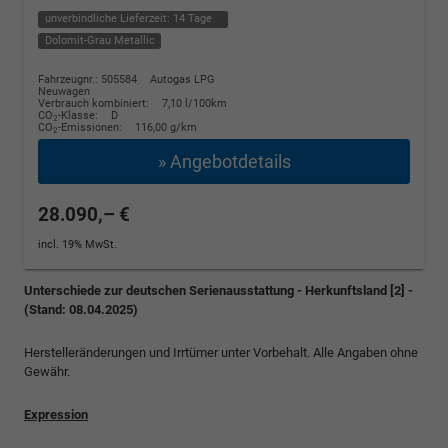
unverbindliche Lieferzeit:
14 Tage
Dolomit-Grau Metallic
Fahrzeugnr.: 505584
Autogas LPG
Neuwagen
Verbrauch kombiniert:
7,10 l/100km
CO
-Klasse:
D
2
CO
-Emissionen:
116,00 g/km
2
» Angebotdetails
28.090,– €
incl. 19% MwSt.
Unterschiede zur deutschen Serienausstattung - Herkunftsland [2] -
(Stand: 08.04.2025)
Herstelleränderungen und Irrtümer unter Vorbehalt. Alle Angaben ohne
Gewähr.
Expression