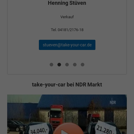
Henning Stüven
Verkauf
Tel. 04181/2176-18
stueven@take-your-car.de
take-your-car bei NDR Markt