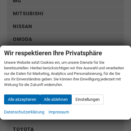
MG
MITSUBISHI
NISSAN
OMODA
OPEL
Wir respektieren Ihre Privatsphäre
Unsere Website setzt Cookies ein, um unsere Dienste für Sie
PEUGEOT
bereitzustellen. Hierbei berücksichtigen wir Ihre Auswahl und verarbeiten
nur die Daten für Marketing, Analytics und Personalisierung, für die Sie
RENAULT
uns Ihr Einverständnis geben. Sie können Ihre Einwilligung jederzeit mit
Wirkung für die Zukunft widerrufen.
SEAT
Alle akzeptieren
Alle ablehnen
Einstellungen
SKODA
Datenschutzerklärung
Impressum
SUZUKI
TOYOTA