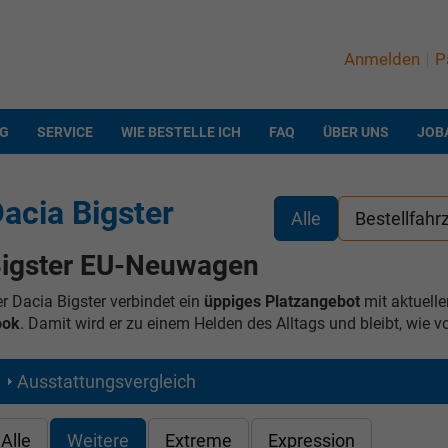
Anmelden
P
NG
SERVICE
WIE BESTELLE ICH
FAQ
ÜBER UNS
JOB
acia Bigster
Alle
Bestellfahr
igster EU-Neuwagen
r Dacia Bigster verbindet ein
üppiges Platzangebot
mit aktuell
ook
. Damit wird er zu einem Helden des Alltags und bleibt, wie
Ausstattungsvergleich
Alle
Weitere
Extreme
Expression