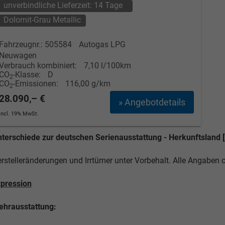
unverbindliche Lieferzeit:
14 Tage
Dolomit-Grau Metallic
Fahrzeugnr.: 505584
Autogas LPG
Neuwagen
Verbrauch kombiniert:
7,10 l/100km
CO
-Klasse:
D
2
CO
-Emissionen:
116,00 g/km
2
28.090,– €
» Angebotdetails
incl. 19% MwSt.
terschiede zur deutschen Serienausstattung - Herkunftsland [
rstelleränderungen und Irrtümer unter Vorbehalt. Alle Angaben
pression
hrausstattung: