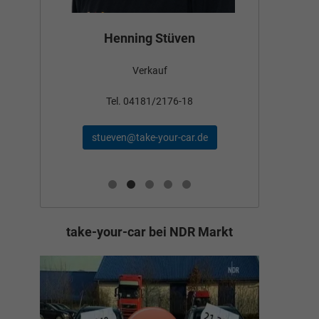
Bün
Henning Stüven
Verkauf
nden
Tel
Tel. 04181/2176-18
schae
stueven@take-your-car.de
de
take-your-car bei NDR Markt