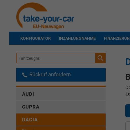
KONFIGURATOR
INZAHLUNGNAHME
FINANZIERU
Fahrzeugnr.
D
Rückruf anfordern
B
De
L
AUDI
CUPRA
DACIA