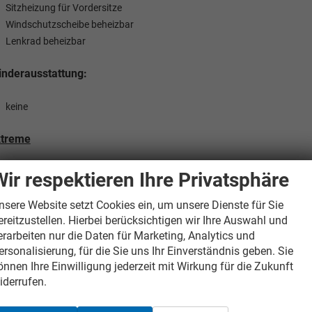
Sitzheizung für Vordersitze
Windschutzscheibe beheizbar
Lenkrad beheizbar
nderausstattung:
keine
xtreme
hrausstattung:
Wir respektieren Ihre Privatsphäre
Sitzheizung für Vordersitze
nsere Website setzt Cookies ein, um unsere Dienste für Sie
ereitzustellen. Hierbei berücksichtigen wir Ihre Auswahl und
Windschutzscheibe beheizbar
erarbeiten nur die Daten für Marketing, Analytics und
Lenkrad beheizbar
ersonalisierung, für die Sie uns Ihr Einverständnis geben. Sie
önnen Ihre Einwilligung jederzeit mit Wirkung für die Zukunft
nderausstattung:
iderrufen.
keine