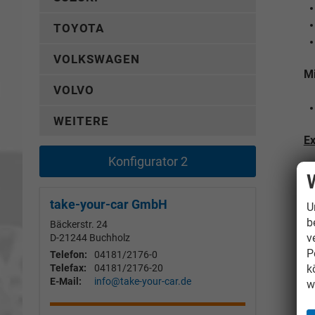
TOYOTA
VOLKSWAGEN
Mi
VOLVO
WEITERE
E
Konfigurator 2
Me
take-your-car GmbH
U
b
Bäckerstr. 24
v
D-21244
Buchholz
P
Telefon:
04181/2176-0
k
Telefax:
04181/2176-20
Mi
E-Mail:
info@take-your-car.de
w