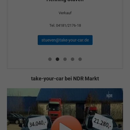
Verkauf
Tel. 04181/2176-24
schael@take-your-car.de
take-your-car bei NDR Markt