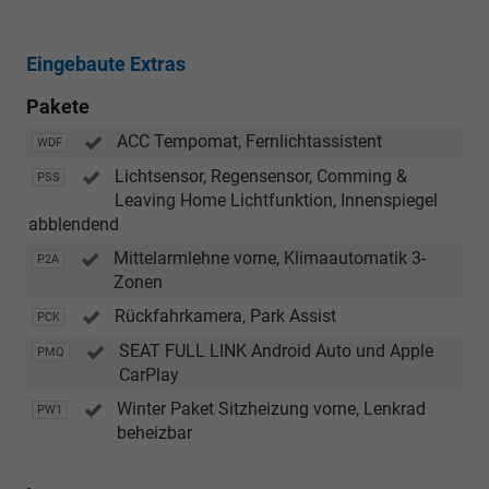
Eingebaute Extras
Pakete
ACC Tempomat, Fernlichtassistent
WDF
Lichtsensor, Regensensor, Comming &
PSS
Leaving Home Lichtfunktion, Innenspiegel
abblendend
Mittelarmlehne vorne, Klimaautomatik 3-
P2A
Zonen
Rückfahrkamera, Park Assist
PCK
SEAT FULL LINK Android Auto und Apple
PMQ
CarPlay
Winter Paket Sitzheizung vorne, Lenkrad
PW1
beheizbar