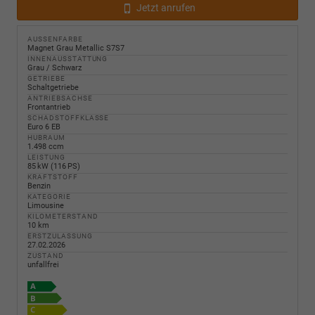
Jetzt anrufen
AUSSENFARBE
Magnet Grau Metallic S7S7
INNENAUSSTATTUNG
Grau / Schwarz
GETRIEBE
Schaltgetriebe
ANTRIEBSACHSE
Frontantrieb
SCHADSTOFFKLASSE
Euro 6 EB
HUBRAUM
1.498 ccm
LEISTUNG
85 kW (116 PS)
KRAFTSTOFF
Benzin
KATEGORIE
Limousine
KILOMETERSTAND
10 km
ERSTZULASSUNG
27.02.2026
ZUSTAND
unfallfrei