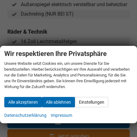
Außenspiegel elektrisch verstellbar und beheizbar
Dachreling (NUR BEI ST)
Räder & Technik
16 Zoll Leichtmetallfelgen
Wir respektieren Ihre Privatsphäre
24.690,– €
Unsere Website setzt Cookies ein, um unsere Dienste für Sie
Gesamtpreis
bereitzustellen. Hierbei berücksichtigen wir Ihre Auswahl und verarbeiten
incl. 19% MwSt. und den Kosten für Überführung und Kfz-Brief
nur die Daten für Marketing, Analytics und Personalisierung, für die Sie
uns Ihr Einverständnis geben. Sie können Ihre Einwilligung jederzeit mit
Wirkung für die Zukunft widerrufen.
Bestellunterlagen anfordern
Alle akzeptieren
Alle ablehnen
Einstellungen
Angebot anfordern
Datenschutzerklärung
Impressum
Merken
Jetzt anrufen