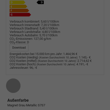
Verbrauch kombiniert:
5,60 l/100km
Verbrauch Innenstadt:
7,20 l/100km
Verbrauch Stadtrand:
5,40 l/100km
Verbrauch Landstraße:
4,80 l/100km
Verbrauch Autobahn:
5,70 l/100km
CO
-Emissionen:
127,00 g/km
2
CO
-Klasse:
D
2
Download
Energiekosten bei 15.000 km pro Jahr:
1.464,96 €
CO2 Kosten (niedrig)
:
1.143,- €
(Kosten Durchschnitt 10 Jahre)
CO2 Kosten (mittel)
:
2.714,62 €
(Kosten Durchschnitt 10 Jahre)
CO2 Kosten (hoch)
:
4.191,- €
(Kosten Durchschnitt 10 Jahre)
Jahressteuer:
96,- €
Außenfarbe
Magnet Grau Metallic S7S7