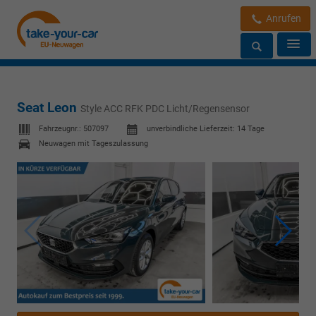
Anrufen
Seat Leon
Style ACC RFK PDC Licht/Regensensor
Fahrzeugnr.:
507097
unverbindliche Lieferzeit:
14 Tage
Neuwagen mit Tageszulassung