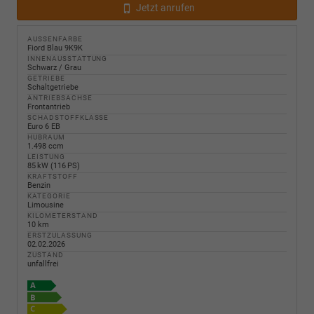
Jetzt anrufen
AUSSENFARBE
Fiord Blau 9K9K
INNENAUSSTATTUNG
Schwarz / Grau
GETRIEBE
Schaltgetriebe
ANTRIEBSACHSE
Frontantrieb
SCHADSTOFFKLASSE
Euro 6 EB
HUBRAUM
1.498 ccm
LEISTUNG
85 kW (116 PS)
KRAFTSTOFF
Benzin
KATEGORIE
Limousine
KILOMETERSTAND
10 km
ERSTZULASSUNG
02.02.2026
ZUSTAND
unfallfrei