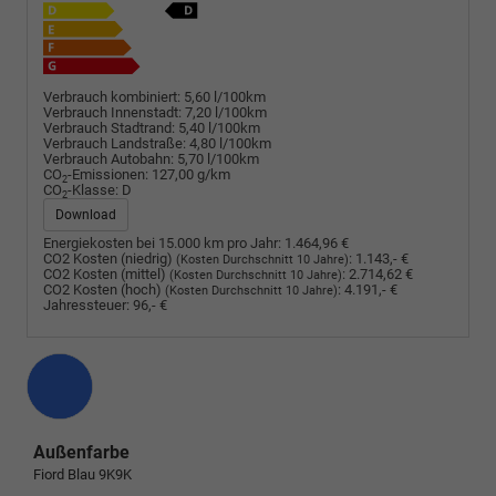
Verbrauch kombiniert:
5,60 l/100km
Verbrauch Innenstadt:
7,20 l/100km
Verbrauch Stadtrand:
5,40 l/100km
Verbrauch Landstraße:
4,80 l/100km
Verbrauch Autobahn:
5,70 l/100km
CO
-Emissionen:
127,00 g/km
2
CO
-Klasse:
D
2
Download
Energiekosten bei 15.000 km pro Jahr:
1.464,96 €
CO2 Kosten (niedrig)
:
1.143,- €
(Kosten Durchschnitt 10 Jahre)
CO2 Kosten (mittel)
:
2.714,62 €
(Kosten Durchschnitt 10 Jahre)
CO2 Kosten (hoch)
:
4.191,- €
(Kosten Durchschnitt 10 Jahre)
Jahressteuer:
96,- €
Außenfarbe
Fiord Blau 9K9K