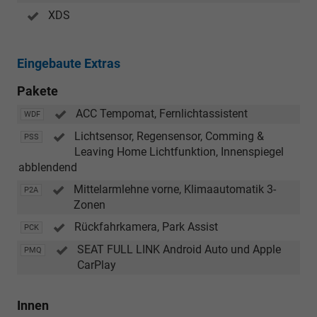
XDS
Eingebaute Extras
Pakete
ACC Tempomat, Fernlichtassistent
WDF
Lichtsensor, Regensensor, Comming &
PSS
Leaving Home Lichtfunktion, Innenspiegel
abblendend
Mittelarmlehne vorne, Klimaautomatik 3-
P2A
Zonen
Rückfahrkamera, Park Assist
PCK
SEAT FULL LINK Android Auto und Apple
PMQ
CarPlay
Innen