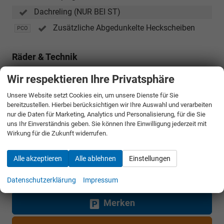
Dachreling (NUR BEI ST)
Zusätzliche Abgedunkelte Heckscheiben
PCO
Räder & Technik
16 Zoll Leichtmetallfelgen
Wir respektieren Ihre Privatsphäre
Unsere Website setzt Cookies ein, um unsere Dienste für Sie
bereitzustellen. Hierbei berücksichtigen wir Ihre Auswahl und verarbeiten
22.990,– €
Gesamtpreis
nur die Daten für Marketing, Analytics und Personalisierung, für die Sie
uns Ihr Einverständnis geben. Sie können Ihre Einwilligung jederzeit mit
incl. 19% MwSt. und den Kosten für Überführung und Kfz-Brief
Wirkung für die Zukunft widerrufen.
Bestellunterlagen anfordern
Alle akzeptieren
Alle ablehnen
Einstellungen
Angebot anfordern
Datenschutzerklärung
Impressum
Merken