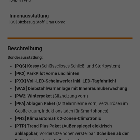
[B4B4] Weiß
Innenausstattung
[GS] Sitzbezug Stoff Grau Como
Beschreibung
Sonderausstattung:
[PQS] Kessy
(Schlüsselloses Schließ- und Startsystem)
[PK2] ParkPilot vorne und hinten
[PXX] Voll-LED-Scheinwerfer inkl. LED-Tagfahrlicht
[WAS] Diebstahlwarnanlage mit Innenraumüberwachung
[PW2] Winterpaket
(Sitzheizung vorn)
[PFA] Ablagen Paket
(Mittelarmlehne vorn, Verzurrösen im
Gepäckraum, Induktionsladen für Smartphones)
[PH2] Klimaautomatik 2-Zonen-Climatronic
[PTP] Trend Plus Paket
(
Außenspiegel elektrisch
anklappbar
, Vordersitze höhenverstellbar,
Scheiben ab der