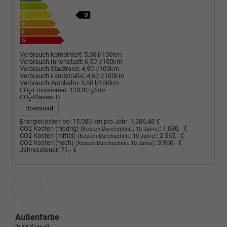
Verbrauch kombiniert:
5,30 l/100km
Verbrauch Innenstadt:
6,50 l/100km
Verbrauch Stadtrand:
4,90 l/100km
Verbrauch Landstraße:
4,60 l/100km
Verbrauch Autobahn:
5,60 l/100km
CO
-Emissionen:
120,00 g/km
2
CO
-Klasse:
D
2
Download
Energiekosten bei 15.000 km pro Jahr:
1.386,48 €
CO2 Kosten (niedrig)
:
1.080,- €
(Kosten Durchschnitt 10 Jahre)
CO2 Kosten (mittel)
:
2.565,- €
(Kosten Durchschnitt 10 Jahre)
CO2 Kosten (hoch)
:
3.960,- €
(Kosten Durchschnitt 10 Jahre)
Jahressteuer:
71,- €
Außenfarbe