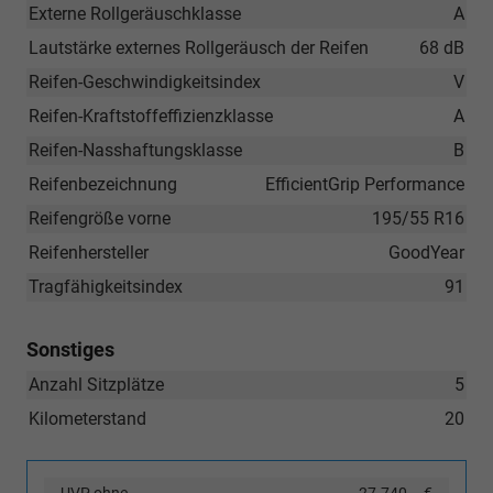
Externe Rollgeräuschklasse
A
Lautstärke externes Rollgeräusch der Reifen
68 dB
Reifen-Geschwindigkeitsindex
V
Reifen-Kraftstoffeffizienzklasse
A
Reifen-Nasshaftungsklasse
B
Reifenbezeichnung
EfficientGrip Performance
Reifengröße vorne
195/55 R16
Reifenhersteller
GoodYear
Tragfähigkeitsindex
91
Sonstiges
Anzahl Sitzplätze
5
Kilometerstand
20
UVP ohne
27.740,– €