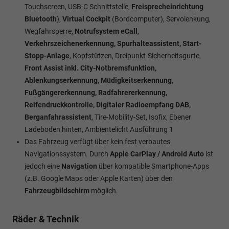
Touchscreen, USB-C Schnittstelle,
Freisprecheinrichtung
Bluetooth
),
Virtual Cockpit
(Bordcomputer), Servolenkung,
Wegfahrsperre,
Notrufsystem eCall
,
Verkehrszeichenerkennung, Spurhalteassistent, Start-
Stopp-Anlage
, Kopfstützen, Dreipunkt-Sicherheitsgurte,
Front Assist inkl. City-Notbremsfunktion,
Ablenkungserkennung, Müdigkeitserkennung,
Fußgängererkennung, Radfahrererkennung,
Reifendruckkontrolle, Digitaler Radioempfang DAB,
Berganfahrassistent
, Tire-Mobility-Set, Isofix, Ebener
Ladeboden hinten, Ambientelicht Ausführung 1
Das Fahrzeug verfügt über kein fest verbautes
Navigationssystem. Durch
Apple CarPlay / Android Auto
ist
jedoch eine
Navigation
über kompatible Smartphone-Apps
(z.B. Google Maps oder Apple Karten) über den
Fahrzeugbildschirm
möglich.
Räder & Technik