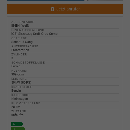
Jetzt anrufen
AUSSENFARBE
[B4B4] Weiß
INNENAUSSTATTUNG
[GS] Sitzbezug Stoff Grau Como
GETRIEBE
Schalt. 5-Gang
ANTRIEBSACHSE
Frontantrieb
ZYLINDER
3
SCHADSTOFFKLASSE
Euro 6
HUBRAUM
999 ccm
LEISTUNG
59 kW (80 PS)
KRAFTSTOFF
Benzin
KATEGORIE
Kleinwagen
KILOMETERSTAND
20 km
ZUSTAND
unfallfrei