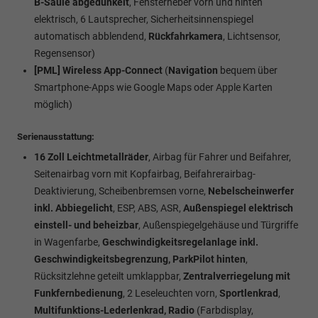
B-Säule abgedunkelt
, Fensterheber vorn und hinten
elektrisch, 6 Lautsprecher, Sicherheitsinnenspiegel
automatisch abblendend,
Rückfahrkamera
, Lichtsensor,
Regensensor)
[PML]
Wireless App-Connect
(
Navigation
bequem über
Smartphone-Apps wie Google Maps oder Apple Karten
möglich)
Serienausstattung:
16 Zoll Leichtmetallräder
, Airbag für Fahrer und Beifahrer,
Seitenairbag vorn mit Kopfairbag, Beifahrerairbag-
Deaktivierung, Scheibenbremsen vorne,
Nebelscheinwerfer
inkl. Abbiegelicht
, ESP, ABS, ASR,
Außenspiegel elektrisch
einstell- und beheizbar
, Außenspiegelgehäuse und Türgriffe
in Wagenfarbe,
Geschwindigkeitsregelanlage inkl.
Geschwindigkeitsbegrenzung, ParkPilot hinten
,
Rücksitzlehne geteilt umklappbar,
Zentralverriegelung mit
Funkfernbedienung
, 2 Leseleuchten vorn,
Sportlenkrad
,
Multifunktions-Lederlenkrad, Radio
(Farbdisplay,