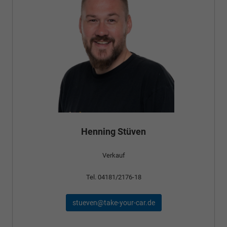
Henning Stüven
Verkauf
Tel. 04181/2176-18
stueven@take-your-car.de