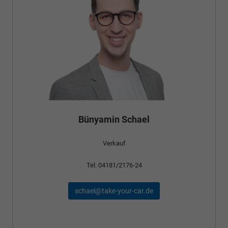
Bünyamin Schael
Verkauf
Tel. 04181/2176-24
schael@take-your-car.de