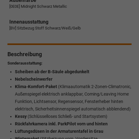
Außenfarbe
[0E0E] Midnight Schwarz Metallic
Innenausstattung
[BV] Sitzbezug Stoff Schwarz/Weiß/Gelb
Beschreibung
Sonderausstattung:
Scheiben ab der B-Säule abgedunkelt
Nebelscheinwerfer
Klima-Komfort-Paket
(Klimaautomatik 2-Zonen-Climatronic,
Außenspiegel elektrisch anklappbar, Coming/Leaving Home
Funktion, Lichtsensor, Regensensor, Fensterheber hinten
elektrisch, Sicherheitsinnenspiegel automatisch abblendend)
Kessy
(Schlüsselloses Schließ- und Startsystem)
Rückfahrkamera inkl. ParkPilot vorn und hinten
Lüftungsdüsen in der Armaturentafel in Grau
Winterpaket
(Sitzheizung vorn, Vordersitze