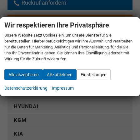
Rückruf anfordern
AUDI
Wir respektieren Ihre Privatsphäre
Unsere Website setzt Cookies ein, um unsere Dienste für Sie
CUPRA
bereitzustellen. Hierbei berücksichtigen wir Ihre Auswahl und verarbeiten
nur die Daten für Marketing, Analytics und Personalisierung, für die Sie
DACIA
uns Ihr Einverständnis geben. Sie können Ihre Einwilligung jederzeit mit
Wirkung für die Zukunft widerrufen.
FIAT
Alle akzeptieren
Alle ablehnen
Einstellungen
FORD
Datenschutzerklärung
Impressum
GWM
HYUNDAI
KGM
KIA