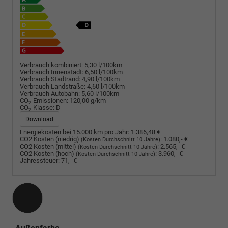
Verbrauch kombiniert:
5,30 l/100km
Verbrauch Innenstadt:
6,50 l/100km
Verbrauch Stadtrand:
4,90 l/100km
Verbrauch Landstraße:
4,60 l/100km
Verbrauch Autobahn:
5,60 l/100km
CO
-Emissionen:
120,00 g/km
2
CO
-Klasse:
D
2
Download
Energiekosten bei 15.000 km pro Jahr:
1.386,48 €
CO2 Kosten (niedrig)
:
1.080,- €
(Kosten Durchschnitt 10 Jahre)
CO2 Kosten (mittel)
:
2.565,- €
(Kosten Durchschnitt 10 Jahre)
CO2 Kosten (hoch)
:
3.960,- €
(Kosten Durchschnitt 10 Jahre)
Jahressteuer:
71,- €