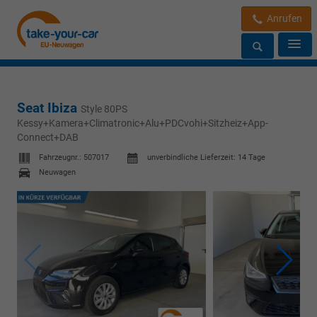
Anrufen
Seat Ibiza
Style 80PS
Kessy+Kamera+Climatronic+Alu+PDCvohi+Sitzheiz+App-
Connect+DAB
Fahrzeugnr.:
507017
unverbindliche Lieferzeit:
14 Tage
Neuwagen