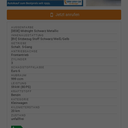
Jetzt anrufen
AUSSENFARBE
[0E0E] Midnight Schwarz Metallic
INNENAUSSTATTUNG
[BV] Sitzbezug Stoff Schwarz/Weiß/Gelb
GETRIEBE
Schalt. 5-Gang
ANTRIEBSACHSE
Frontantrieb
ZYLINDER
3
SCHADSTOFFKLASSE
Euro 6
HUBRAUM
999 ccm
LEISTUNG
59 kW (80 PS)
KRAFTSTOFF
Benzin
KATEGORIE
Kleinwagen
KILOMETERSTAND
20 km
ZUSTAND
unfallfrei