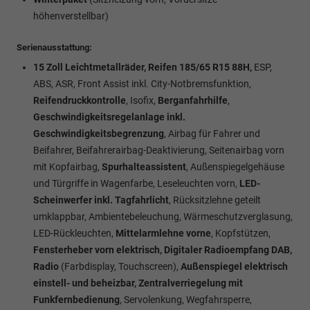
höhenverstellbar)
Serienausstattung:
15 Zoll Leichtmetallräder, Reifen 185/65 R15 88H,
ESP,
ABS, ASR, Front Assist inkl. City-Notbremsfunktion,
Reifendruckkontrolle
, Isofix,
Berganfahrhilfe
,
Geschwindigkeitsregelanlage inkl.
Geschwindigkeitsbegrenzung
, Airbag für Fahrer und
Beifahrer, Beifahrerairbag-Deaktivierung, Seitenairbag vorn
mit Kopfairbag,
Spurhalteassistent
, Außenspiegelgehäuse
und Türgriffe in Wagenfarbe, Leseleuchten vorn,
LED-
Scheinwerfer inkl. Tagfahrlicht
, Rücksitzlehne geteilt
umklappbar, Ambientebeleuchung, Wärmeschutzverglasung,
LED-Rückleuchten,
Mittelarmlehne vorne
, Kopfstützen,
Fensterheber vorn elektrisch, Digitaler Radioempfang DAB,
Radio
(Farbdisplay, Touchscreen),
Außenspiegel elektrisch
einstell- und beheizbar, Zentralverriegelung mit
Funkfernbedienung
, Servolenkung, Wegfahrsperre,