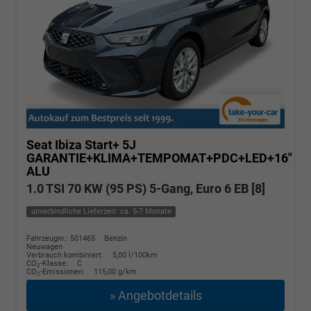
Seat Ibiza
Start+ 5J
GARANTIE+KLIMA+TEMPOMAT+PDC+LED+16"
ALU
1.0 TSI 70 KW (95 PS) 5-Gang, Euro 6 EB [8]
unverbindliche Lieferzeit: ca. 5-7 Monate
Fahrzeugnr.: 501465
Benzin
Neuwagen
Verbrauch kombiniert:
5,00 l/100km
CO
-Klasse:
C
2
CO
-Emissionen:
115,00 g/km
2
» Angebotdetails