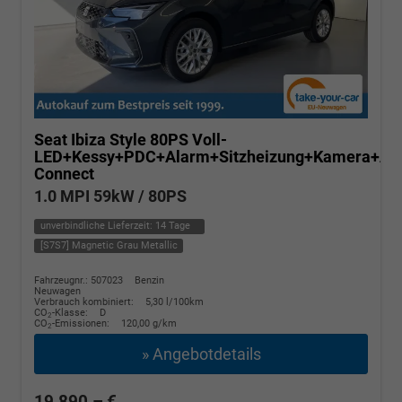
Seat Ibiza
Style 80PS Voll-
LED+Kessy+PDC+Alarm+Sitzheizung+Kamera+Ap
Connect
1.0 MPI 59kW / 80PS
unverbindliche Lieferzeit:
14 Tage
[S7S7] Magnetic Grau Metallic
Fahrzeugnr.: 507023
Benzin
Neuwagen
Verbrauch kombiniert:
5,30 l/100km
CO
-Klasse:
D
2
CO
-Emissionen:
120,00 g/km
2
» Angebotdetails
19.890,– €