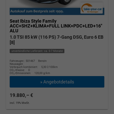
Seat Ibiza
Style Family
ACC+SHZ+KLIMA+FULL LINK+PDC+LED+16"
ALU
1.0 TSI 85 kW (116 PS) 7-Gang DSG, Euro 6 EB
[8]
unverbindliche Lieferzeit: ca. 5-7 Monate
Fahrzeugnr.: 501467
Benzin
Neuwagen
Verbrauch kombiniert:
5,30 l/100km
CO
-Klasse:
D
2
CO
-Emissionen:
120,00 g/km
2
» Angebotdetails
19.880,– €
incl. 19% MwSt.