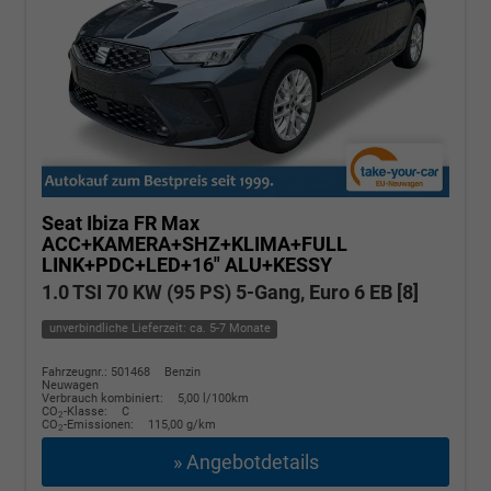
Seat Ibiza
FR Max
ACC+KAMERA+SHZ+KLIMA+FULL
LINK+PDC+LED+16" ALU+KESSY
1.0 TSI 70 KW (95 PS) 5-Gang, Euro 6 EB [8]
unverbindliche Lieferzeit: ca. 5-7 Monate
Fahrzeugnr.: 501468
Benzin
Neuwagen
Verbrauch kombiniert:
5,00 l/100km
CO
-Klasse:
C
2
CO
-Emissionen:
115,00 g/km
2
» Angebotdetails