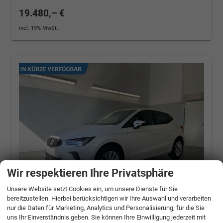
19.480,– €
incl. 19% MwSt.
Wir respektieren Ihre Privatsphäre
Unsere Website setzt Cookies ein, um unsere Dienste für Sie
bereitzustellen. Hierbei berücksichtigen wir Ihre Auswahl und verarbeiten
nur die Daten für Marketing, Analytics und Personalisierung, für die Sie
Seat Ibiza
Style 80PS Voll-
uns Ihr Einverständnis geben. Sie können Ihre Einwilligung jederzeit mit
LED+Kessy+PDC+Alarm+Sitzheizung+Kamera+Ap