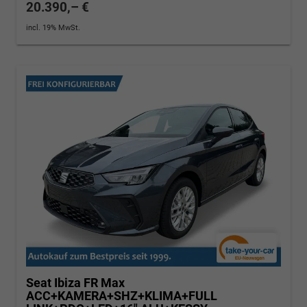
20.390,– €
incl. 19% MwSt.
Seat Ibiza
FR Max
ACC+KAMERA+SHZ+KLIMA+FULL