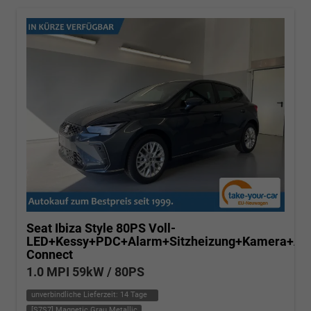
Seat Ibiza
Style 80PS Voll-
LED+Kessy+PDC+Alarm+Sitzheizung+Kamera+Ap
Connect
1.0 MPI 59kW / 80PS
unverbindliche Lieferzeit:
14 Tage
[S7S7] Magnetic Grau Metallic