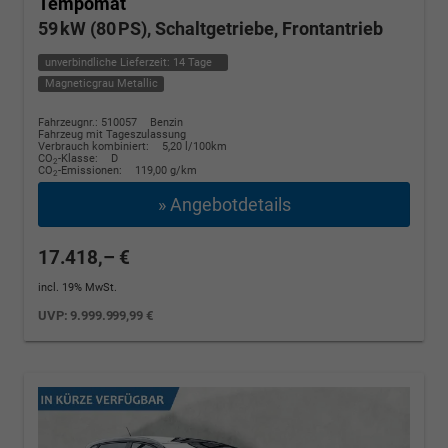
Tempomat
59 kW (80 PS), Schaltgetriebe, Frontantrieb
unverbindliche Lieferzeit:
14 Tage
Magneticgrau Metallic
Fahrzeugnr.: 510057
Benzin
Fahrzeug mit Tageszulassung
Verbrauch kombiniert:
5,20 l/100km
CO
-Klasse:
D
2
CO
-Emissionen:
119,00 g/km
2
» Angebotdetails
17.418,– €
incl. 19% MwSt.
UVP:
9.999.999,99 €