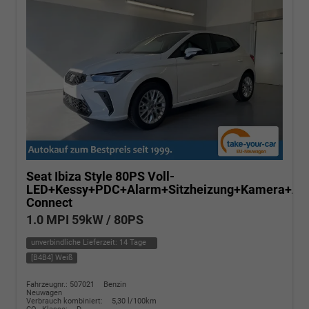
Seat Ibiza
Style 80PS Voll-
LED+Kessy+PDC+Alarm+Sitzheizung+Kamera+Ap
Connect
1.0 MPI 59kW / 80PS
unverbindliche Lieferzeit:
14 Tage
[B4B4] Weiß
Fahrzeugnr.: 507021
Benzin
Neuwagen
Verbrauch kombiniert:
5,30 l/100km