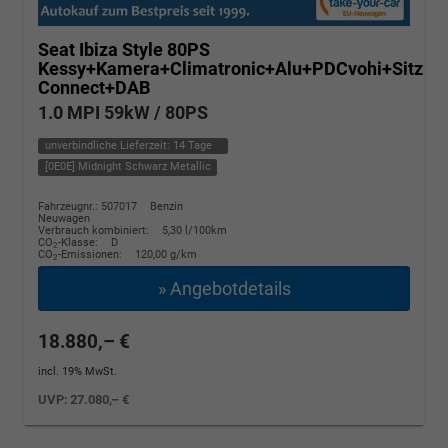
Seat Ibiza
Style 80PS
Kessy+Kamera+Climatronic+Alu+PDCvohi+Sitzhe
Connect+DAB
1.0 MPI 59kW / 80PS
unverbindliche Lieferzeit:
14 Tage
[0E0E] Midnight Schwarz Metallic
Fahrzeugnr.: 507017
Benzin
Neuwagen
Verbrauch kombiniert:
5,30 l/100km
CO
-Klasse:
D
2
CO
-Emissionen:
120,00 g/km
2
» Angebotdetails
18.880,– €
incl. 19% MwSt.
UVP:
27.080,– €