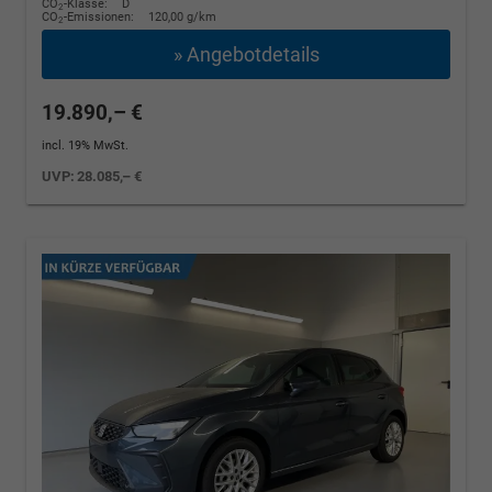
CO
-Klasse:
D
2
CO
-Emissionen:
120,00 g/km
2
» Angebotdetails
19.890,– €
incl. 19% MwSt.
UVP:
28.085,– €