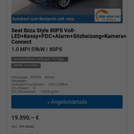
Seat Ibiza
Style 80PS Voll-
LED+Kessy+PDC+Alarm+Sitzheizung+Kamera+Ap
Connect
1.0 MPI 59kW / 80PS
unverbindliche Lieferzeit:
14 Tage
[9K9K] Fiord Blau
Fahrzeugnr.: 507018
Benzin
Neuwagen
Verbrauch kombiniert:
5,30 l/100km
CO
-Klasse:
D
2
CO
-Emissionen:
120,00 g/km
2
» Angebotdetails
19.390,– €
incl. 19% MwSt.