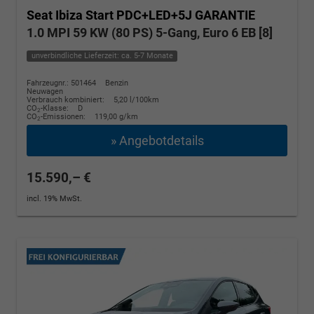
Seat Ibiza
Start PDC+LED+5J GARANTIE
1.0 MPI 59 KW (80 PS) 5-Gang, Euro 6 EB [8]
unverbindliche Lieferzeit: ca. 5-7 Monate
Fahrzeugnr.: 501464
Benzin
Neuwagen
Verbrauch kombiniert:
5,20 l/100km
CO
-Klasse:
D
2
CO
-Emissionen:
119,00 g/km
2
» Angebotdetails
15.590,– €
incl. 19% MwSt.