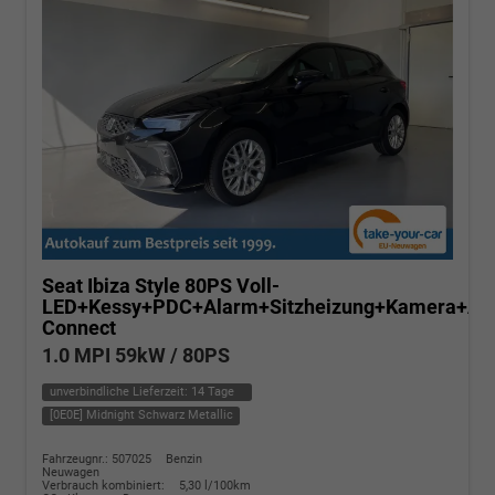
Seat Ibiza
Style 80PS Voll-
LED+Kessy+PDC+Alarm+Sitzheizung+Kamera+Ap
Connect
1.0 MPI 59kW / 80PS
unverbindliche Lieferzeit:
14 Tage
[0E0E] Midnight Schwarz Metallic
Fahrzeugnr.: 507025
Benzin
Neuwagen
Verbrauch kombiniert:
5,30 l/100km