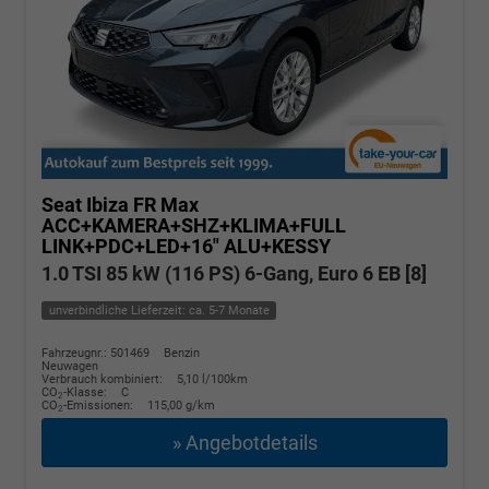
Seat Ibiza
FR Max
ACC+KAMERA+SHZ+KLIMA+FULL
LINK+PDC+LED+16" ALU+KESSY
1.0 TSI 85 kW (116 PS) 6-Gang, Euro 6 EB [8]
unverbindliche Lieferzeit: ca. 5-7 Monate
Fahrzeugnr.: 501469
Benzin
Neuwagen
Verbrauch kombiniert:
5,10 l/100km
CO
-Klasse:
C
2
CO
-Emissionen:
115,00 g/km
2
» Angebotdetails