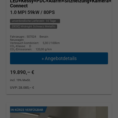
LED+Kessy+PDC+Alarm+Sitzheizung+Kamera+Ap
Connect
1.0 MPI 59kW / 80PS
unverbindliche Lieferzeit:
14 Tage
[0E0E] Midnight Schwarz Metallic
Fahrzeugnr.: 507024
Benzin
Neuwagen
Verbrauch kombiniert:
5,30 l/100km
CO
-Klasse:
D
2
CO
-Emissionen:
120,00 g/km
2
» Angebotdetails
19.890,– €
incl. 19% MwSt.
UVP:
28.085,– €