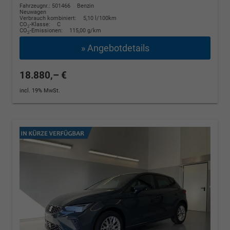
Fahrzeugnr.: 501466
Benzin
Neuwagen
Verbrauch kombiniert:
5,10 l/100km
CO
-Klasse:
C
2
CO
-Emissionen:
115,00 g/km
2
» Angebotdetails
18.880,– €
incl. 19% MwSt.