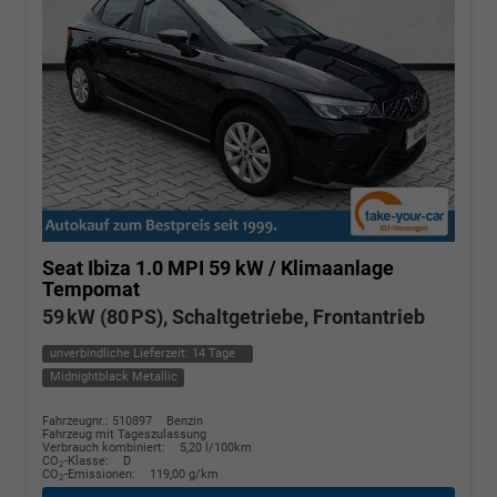
Seat Ibiza
1.0 MPI 59 kW / Klimaanlage
Tempomat
59 kW (80 PS), Schaltgetriebe, Frontantrieb
unverbindliche Lieferzeit:
14 Tage
Midnightblack Metallic
Fahrzeugnr.: 510897
Benzin
Fahrzeug mit Tageszulassung
Verbrauch kombiniert:
5,20 l/100km
CO
-Klasse:
D
2
CO
-Emissionen:
119,00 g/km
2