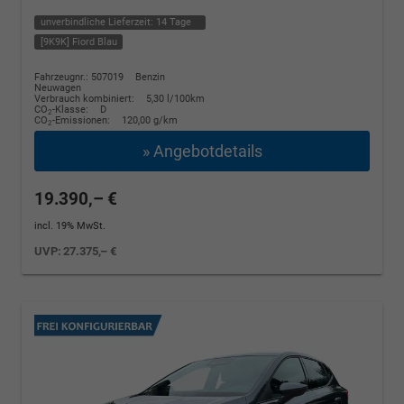
unverbindliche Lieferzeit:
14 Tage
[9K9K] Fiord Blau
Fahrzeugnr.: 507019
Benzin
Neuwagen
Verbrauch kombiniert:
5,30 l/100km
CO
-Klasse:
D
2
CO
-Emissionen:
120,00 g/km
2
» Angebotdetails
19.390,– €
incl. 19% MwSt.
UVP:
27.375,– €