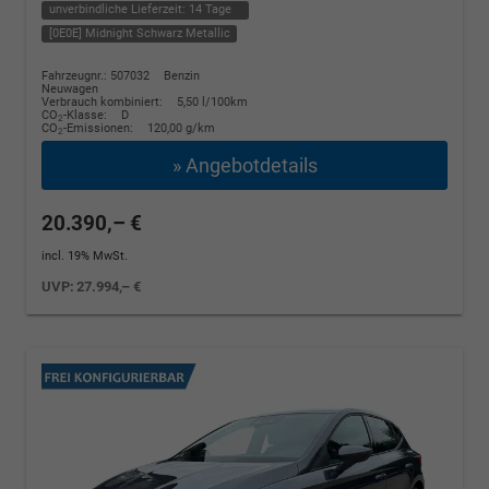
unverbindliche Lieferzeit:
14 Tage
[0E0E] Midnight Schwarz Metallic
Fahrzeugnr.: 507032
Benzin
Neuwagen
Verbrauch kombiniert:
5,50 l/100km
CO
-Klasse:
D
2
CO
-Emissionen:
120,00 g/km
2
» Angebotdetails
20.390,– €
incl. 19% MwSt.
UVP:
27.994,– €