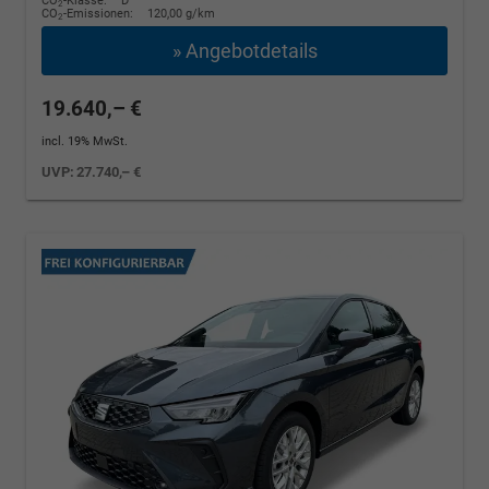
CO
-Klasse:
D
2
CO
-Emissionen:
120,00 g/km
2
» Angebotdetails
19.640,– €
incl. 19% MwSt.
UVP:
27.740,– €