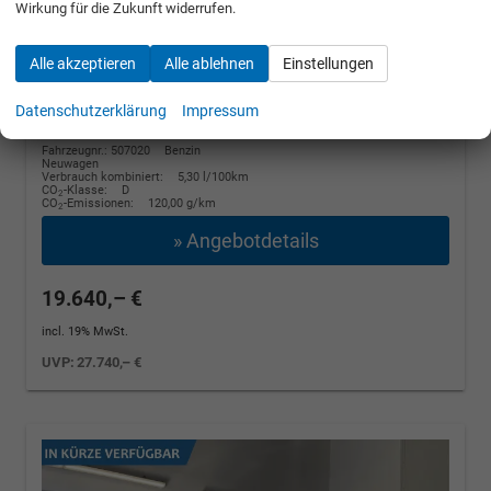
Wirkung für die Zukunft widerrufen.
Connect
1.0 MPI 59kW / 80PS
Alle akzeptieren
Alle ablehnen
Einstellungen
unverbindliche Lieferzeit:
14 Tage
[B4B4] Weiß
Datenschutzerklärung
Impressum
Fahrzeugnr.: 507020
Benzin
Neuwagen
Verbrauch kombiniert:
5,30 l/100km
CO
-Klasse:
D
2
CO
-Emissionen:
120,00 g/km
2
» Angebotdetails
19.640,– €
incl. 19% MwSt.
UVP:
27.740,– €