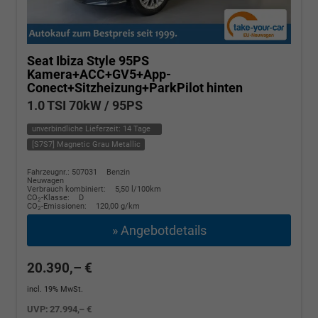
Seat Ibiza
Style 95PS
Kamera+ACC+GV5+App-
Conect+Sitzheizung+ParkPilot hinten
1.0 TSI 70kW / 95PS
unverbindliche Lieferzeit:
14 Tage
[S7S7] Magnetic Grau Metallic
Fahrzeugnr.: 507031
Benzin
Neuwagen
Verbrauch kombiniert:
5,50 l/100km
CO
-Klasse:
D
2
CO
-Emissionen:
120,00 g/km
2
» Angebotdetails
20.390,– €
incl. 19% MwSt.
UVP:
27.994,– €