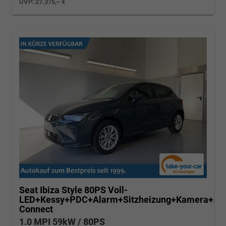
UVP:
27.375,– €
Seat Ibiza
Style 80PS Voll-
LED+Kessy+PDC+Alarm+Sitzheizung+Kamera+Ap
Connect
1.0 MPI 59kW / 80PS