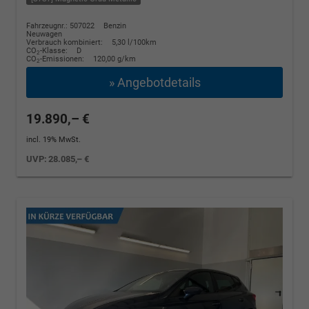
Fahrzeugnr.: 507022
Benzin
Neuwagen
Verbrauch kombiniert:
5,30 l/100km
CO
-Klasse:
D
2
CO
-Emissionen:
120,00 g/km
2
» Angebotdetails
19.890,– €
incl. 19% MwSt.
UVP:
28.085,– €