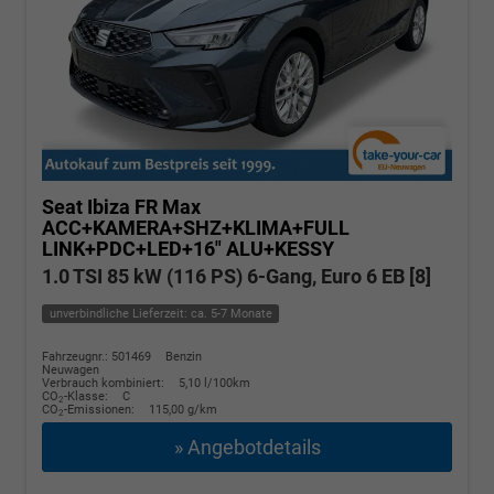
Seat Ibiza
FR Max
ACC+KAMERA+SHZ+KLIMA+FULL
LINK+PDC+LED+16" ALU+KESSY
1.0 TSI 85 kW (116 PS) 6-Gang, Euro 6 EB [8]
unverbindliche Lieferzeit: ca. 5-7 Monate
Fahrzeugnr.: 501469
Benzin
Neuwagen
Verbrauch kombiniert:
5,10 l/100km
CO
-Klasse:
C
2
CO
-Emissionen:
115,00 g/km
2
» Angebotdetails