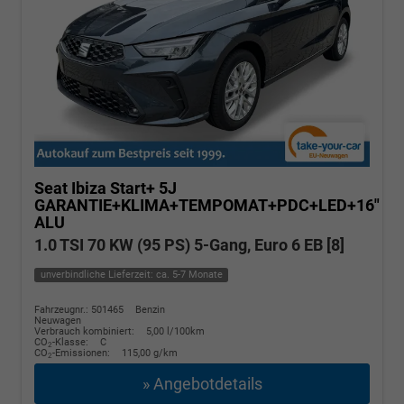
Seat Ibiza
Start+ 5J
GARANTIE+KLIMA+TEMPOMAT+PDC+LED+16"
ALU
1.0 TSI 70 KW (95 PS) 5-Gang, Euro 6 EB [8]
unverbindliche Lieferzeit: ca. 5-7 Monate
Fahrzeugnr.: 501465
Benzin
Neuwagen
Verbrauch kombiniert:
5,00 l/100km
CO
-Klasse:
C
2
CO
-Emissionen:
115,00 g/km
2
» Angebotdetails