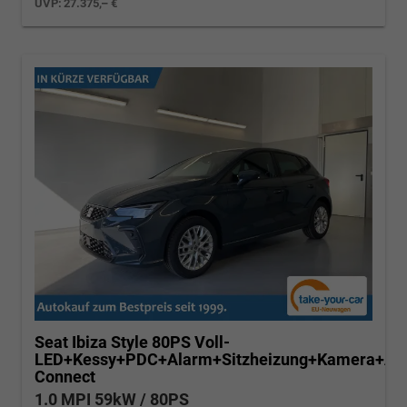
UVP:
27.375,– €
Seat Ibiza
Style 80PS Voll-
LED+Kessy+PDC+Alarm+Sitzheizung+Kamera+Ap
Connect
1.0 MPI 59kW / 80PS