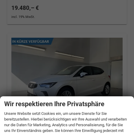
19.480,– €
incl. 19% MwSt.
Wir respektieren Ihre Privatsphäre
Unsere Website setzt Cookies ein, um unsere Dienste für Sie
bereitzustellen. Hierbei berücksichtigen wir Ihre Auswahl und verarbeiten
nur die Daten für Marketing, Analytics und Personalisierung, für die Sie
Seat Ibiza
Style 80PS Voll-
uns Ihr Einverständnis geben. Sie können Ihre Einwilligung jederzeit mit
LED+Kessy+PDC+Alarm+Sitzheizung+Kamera+Ap