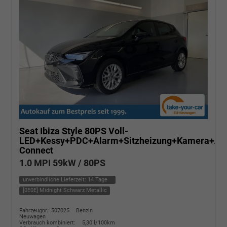
Seat Ibiza
Style 80PS Voll-
LED+Kessy+PDC+Alarm+Sitzheizung+Kamera+Ap
Connect
1.0 MPI 59kW / 80PS
unverbindliche Lieferzeit:
14 Tage
[0E0E] Midnight Schwarz Metallic
Fahrzeugnr.: 507025
Benzin
Neuwagen
Verbrauch kombiniert:
5,30 l/100km