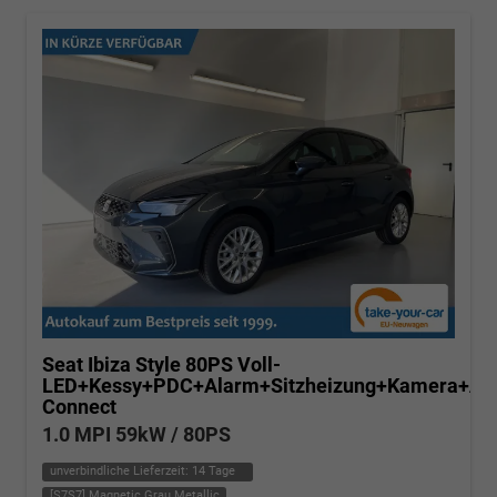
Seat Ibiza
Style 80PS Voll-
LED+Kessy+PDC+Alarm+Sitzheizung+Kamera+Ap
Connect
1.0 MPI 59kW / 80PS
unverbindliche Lieferzeit:
14 Tage
[S7S7] Magnetic Grau Metallic