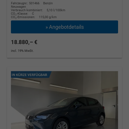
Fahrzeugnr.: 501466
Benzin
Neuwagen
Verbrauch kombiniert:
5,10 l/100km
CO
-Klasse:
C
2
CO
-Emissionen:
115,00 g/km
2
» Angebotdetails
18.880,– €
incl. 19% MwSt.