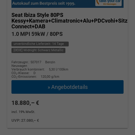
Seat Ibiza
Style 80PS
Kessy+Kamera+Climatronic+Alu+PDCvohi+Sitzhe
Connect+DAB
1.0 MPI 59kW / 80PS
unverbindliche Lieferzeit:
14 Tage
[0E0E] Midnight Schwarz Metallic
Fahrzeugnr.: 507017
Benzin
Neuwagen
Verbrauch kombiniert:
5,30 l/100km
CO
-Klasse:
D
2
CO
-Emissionen:
120,00 g/km
2
» Angebotdetails
18.880,– €
incl. 19% MwSt.
UVP:
27.080,– €