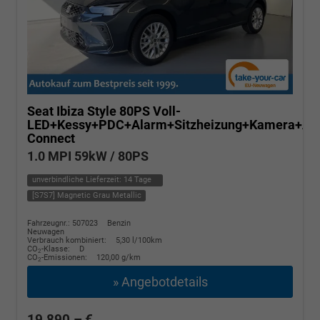
Seat Ibiza
Style 80PS Voll-
LED+Kessy+PDC+Alarm+Sitzheizung+Kamera+Ap
Connect
1.0 MPI 59kW / 80PS
unverbindliche Lieferzeit:
14 Tage
[S7S7] Magnetic Grau Metallic
Fahrzeugnr.: 507023
Benzin
Neuwagen
Verbrauch kombiniert:
5,30 l/100km
CO
-Klasse:
D
2
CO
-Emissionen:
120,00 g/km
2
» Angebotdetails
19.890,– €