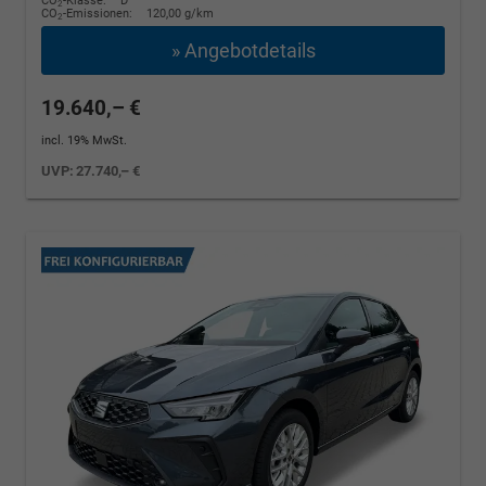
CO
-Klasse:
D
2
CO
-Emissionen:
120,00 g/km
2
» Angebotdetails
19.640,– €
incl. 19% MwSt.
UVP:
27.740,– €