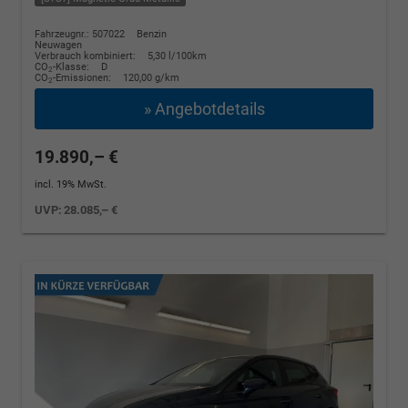
Fahrzeugnr.: 507022
Benzin
Neuwagen
Verbrauch kombiniert:
5,30 l/100km
CO
-Klasse:
D
2
CO
-Emissionen:
120,00 g/km
2
» Angebotdetails
19.890,– €
incl. 19% MwSt.
UVP:
28.085,– €