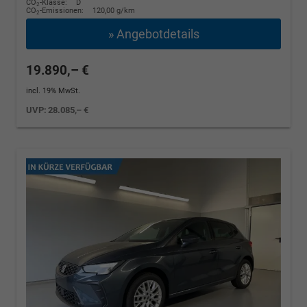
CO
-Klasse:
D
2
CO
-Emissionen:
120,00 g/km
2
» Angebotdetails
19.890,– €
incl. 19% MwSt.
UVP:
28.085,– €