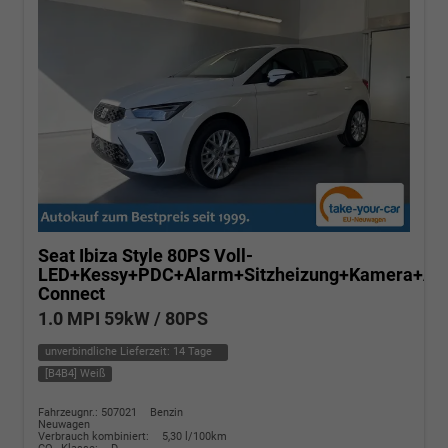
Seat Ibiza
Style 80PS Voll-
LED+Kessy+PDC+Alarm+Sitzheizung+Kamera+Ap
Connect
1.0 MPI 59kW / 80PS
unverbindliche Lieferzeit:
14 Tage
[B4B4] Weiß
Fahrzeugnr.: 507021
Benzin
Neuwagen
Verbrauch kombiniert:
5,30 l/100km