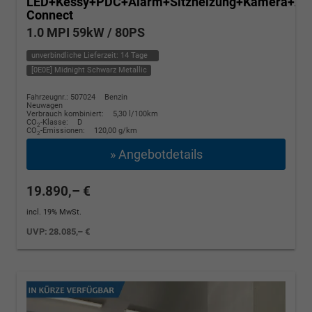
LED+Kessy+PDC+Alarm+Sitzheizung+Kamera+Ap
Connect
1.0 MPI 59kW / 80PS
unverbindliche Lieferzeit:
14 Tage
[0E0E] Midnight Schwarz Metallic
Fahrzeugnr.: 507024
Benzin
Neuwagen
Verbrauch kombiniert:
5,30 l/100km
CO
-Klasse:
D
2
CO
-Emissionen:
120,00 g/km
2
» Angebotdetails
19.890,– €
incl. 19% MwSt.
UVP:
28.085,– €