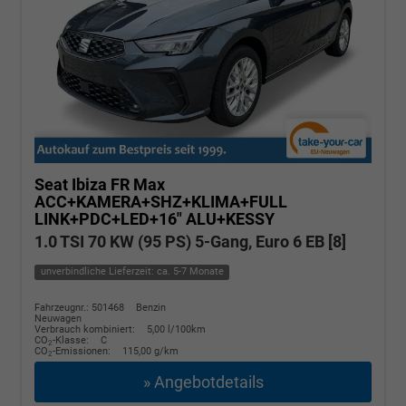
Seat Ibiza
FR Max
ACC+KAMERA+SHZ+KLIMA+FULL
LINK+PDC+LED+16" ALU+KESSY
1.0 TSI 70 KW (95 PS) 5-Gang, Euro 6 EB [8]
unverbindliche Lieferzeit: ca. 5-7 Monate
Fahrzeugnr.: 501468
Benzin
Neuwagen
Verbrauch kombiniert:
5,00 l/100km
CO
-Klasse:
C
2
CO
-Emissionen:
115,00 g/km
2
» Angebotdetails