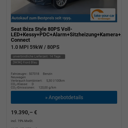
Seat Ibiza
Style 80PS Voll-
LED+Kessy+PDC+Alarm+Sitzheizung+Kamera+Ap
Connect
1.0 MPI 59kW / 80PS
unverbindliche Lieferzeit:
14 Tage
[9K9K] Fiord Blau
Fahrzeugnr.: 507018
Benzin
Neuwagen
Verbrauch kombiniert:
5,30 l/100km
CO
-Klasse:
D
2
CO
-Emissionen:
120,00 g/km
2
» Angebotdetails
19.390,– €
incl. 19% MwSt.