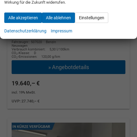
Wirkung für die Zukunft widerrufen.
Connect
1.0 MPI 59kW / 80PS
Alle akzeptieren
Alle ablehnen
Einstellungen
unverbindliche Lieferzeit:
14 Tage
[B4B4] Weiß
Datenschutzerklärung
Impressum
Fahrzeugnr.: 507020
Benzin
Neuwagen
Verbrauch kombiniert:
5,30 l/100km
CO
-Klasse:
D
2
CO
-Emissionen:
120,00 g/km
2
» Angebotdetails
19.640,– €
incl. 19% MwSt.
UVP:
27.740,– €