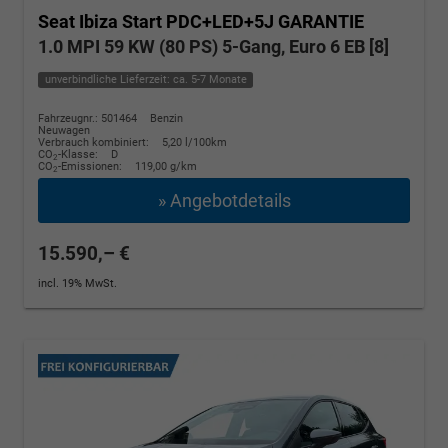
Seat Ibiza
Start PDC+LED+5J GARANTIE
1.0 MPI 59 KW (80 PS) 5-Gang, Euro 6 EB [8]
unverbindliche Lieferzeit: ca. 5-7 Monate
Fahrzeugnr.: 501464
Benzin
Neuwagen
Verbrauch kombiniert:
5,20 l/100km
CO
-Klasse:
D
2
CO
-Emissionen:
119,00 g/km
2
» Angebotdetails
15.590,– €
incl. 19% MwSt.