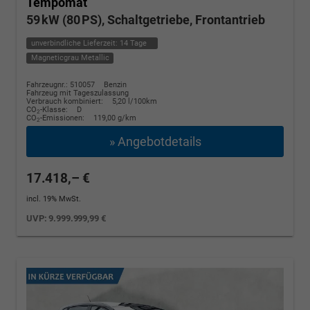
Tempomat
59 kW (80 PS), Schaltgetriebe, Frontantrieb
unverbindliche Lieferzeit:
14 Tage
Magneticgrau Metallic
Fahrzeugnr.: 510057
Benzin
Fahrzeug mit Tageszulassung
Verbrauch kombiniert:
5,20 l/100km
CO
-Klasse:
D
2
CO
-Emissionen:
119,00 g/km
2
» Angebotdetails
17.418,– €
incl. 19% MwSt.
UVP:
9.999.999,99 €