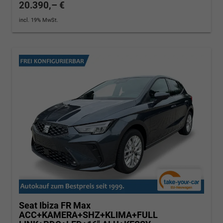
20.390,– €
incl. 19% MwSt.
Seat Ibiza
FR Max
ACC+KAMERA+SHZ+KLIMA+FULL