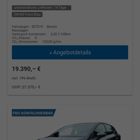
unverbindliche Lieferzeit:
14 Tage
[9K9K] Fiord Blau
Fahrzeugnr.: 507019
Benzin
Neuwagen
Verbrauch kombiniert:
5,30 l/100km
CO
-Klasse:
D
2
CO
-Emissionen:
120,00 g/km
2
» Angebotdetails
19.390,– €
incl. 19% MwSt.
UVP:
27.375,– €