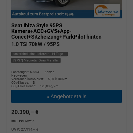
Seat Ibiza
Style 95PS
Kamera+ACC+GV5+App-
Conect+Sitzheizung+ParkPilot hinten
1.0 TSI 70kW / 95PS
unverbindliche Lieferzeit:
14 Tage
[S7S7] Magnetic Grau Metallic
Fahrzeugnr.: 507031
Benzin
Neuwagen
Verbrauch kombiniert:
5,50 l/100km
CO
-Klasse:
D
2
CO
-Emissionen:
120,00 g/km
2
» Angebotdetails
20.390,– €
incl. 19% MwSt.
UVP:
27.994,– €