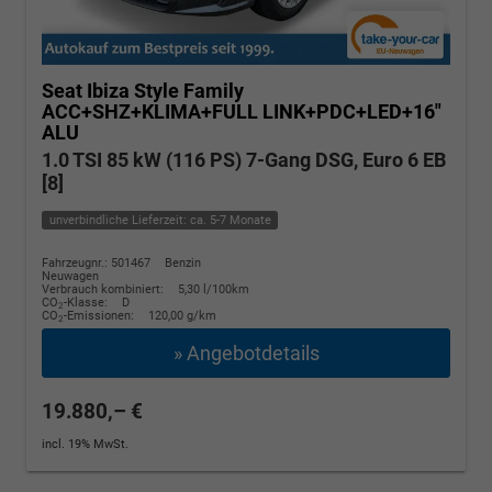
Seat Ibiza
Style Family
ACC+SHZ+KLIMA+FULL LINK+PDC+LED+16"
ALU
1.0 TSI 85 kW (116 PS) 7-Gang DSG, Euro 6 EB
[8]
unverbindliche Lieferzeit: ca. 5-7 Monate
Fahrzeugnr.: 501467
Benzin
Neuwagen
Verbrauch kombiniert:
5,30 l/100km
CO
-Klasse:
D
2
CO
-Emissionen:
120,00 g/km
2
» Angebotdetails
19.880,– €
incl. 19% MwSt.