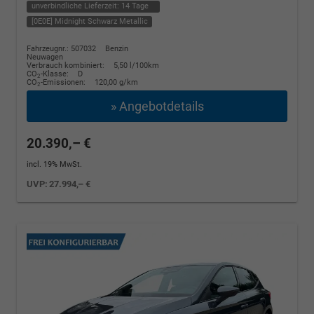
unverbindliche Lieferzeit:
14 Tage
[0E0E] Midnight Schwarz Metallic
Fahrzeugnr.: 507032
Benzin
Neuwagen
Verbrauch kombiniert:
5,50 l/100km
CO
-Klasse:
D
2
CO
-Emissionen:
120,00 g/km
2
» Angebotdetails
20.390,– €
incl. 19% MwSt.
UVP:
27.994,– €