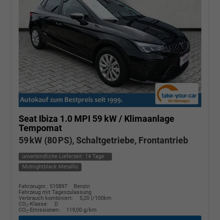
Seat Ibiza
1.0 MPI 59 kW / Klimaanlage
Tempomat
59 kW (80 PS), Schaltgetriebe, Frontantrieb
unverbindliche Lieferzeit:
14 Tage
Midnightblack Metallic
Fahrzeugnr.: 510897
Benzin
Fahrzeug mit Tageszulassung
Verbrauch kombiniert:
5,20 l/100km
CO
-Klasse:
D
2
CO
-Emissionen:
119,00 g/km
2