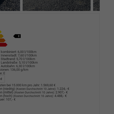
 kombiniert:
6,00 l/100km
 Innenstadt:
7,60 l/100km
 Stadtrand:
5,70 l/100km
 Landstraße:
5,10 l/100km
 Autobahn:
6,30 l/100km
sionen:
136,00 g/km
e:
E
ad
ten bei 15.000 km pro Jahr:
1.569,60 €
n (niedrig)
:
1.224,- €
(Kosten Durchschnitt 10 Jahre)
n (mittel)
:
2.907,- €
(Kosten Durchschnitt 10 Jahre)
n (hoch)
:
4.488,- €
(Kosten Durchschnitt 10 Jahre)
uer:
107,- €