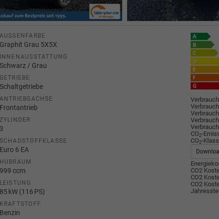
AUSSENFARBE
Graphit Grau 5X5X
INNENAUSSTATTUNG
Schwarz / Grau
GETRIEBE
Schaltgetriebe
ANTRIEBSACHSE
Verbrauch
Verbrauch
Frontantrieb
Verbrauch
Verbrauch
ZYLINDER
Verbrauch
3
CO
-Emis
2
CO
-Klass
SCHADSTOFFKLASSE
2
Euro 6 EA
Downlo
HUBRAUM
Energiekos
999 ccm
CO2 Koste
CO2 Koste
LEISTUNG
CO2 Koste
Jahresste
85 kW (116 PS)
KRAFTSTOFF
Benzin