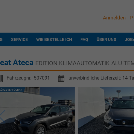
Anmelden
P
NG
SERVICE
WIE BESTELLE ICH
FAQ
ÜBER UNS
JOB
eat Ateca
EDITION KLIMAAUTOMATIK ALU TE
Fahrzeugnr.:
507091
unverbindliche Lieferzeit:
14 T