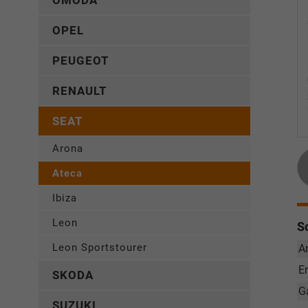
OMODA
OPEL
PEUGEOT
RENAULT
SEAT
Arona
Ateca
Ibiza
Leon
S
Leon Sportstourer
A
E
SKODA
G
SUZUKI