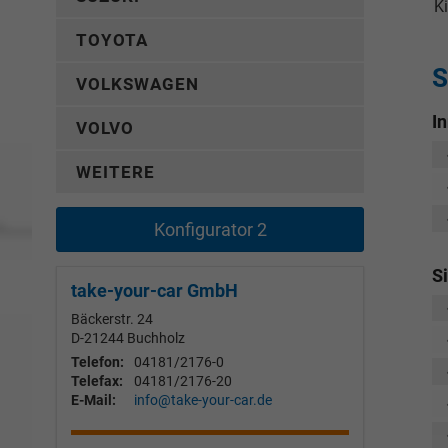
K
TOYOTA
S
VOLKSWAGEN
I
VOLVO
WEITERE
Konfigurator 2
S
take-your-car GmbH
Bäckerstr. 24
D-21244
Buchholz
Telefon:
04181/2176-0
Telefax:
04181/2176-20
E-Mail:
info@take-your-car.de