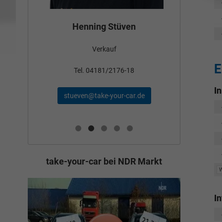
Bün
Henning Stüven
Verkauf
nden
E
Tel
Tel. 04181/2176-18
I
schae
stueven@take-your-car.de
de
take-your-car bei NDR Markt
I