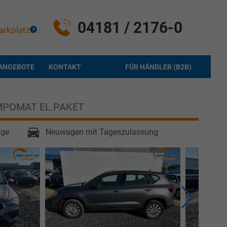
04181 / 2176-0
arkplatz
0
ANGEBOTE
KONTAKT
FÜR HÄNDLER (B2B)
MPOMAT EL.PAKET
age
Neuwagen mit Tageszulassung