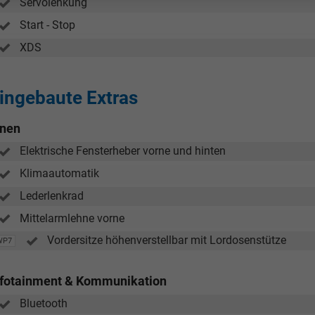
Servolenkung
Start - Stop
Tom Wollschläger
yamin Schael
XDS
Verkauf
Verkauf
ingebaute Extras
Tel. 04181/2176-21
. 04181/2176-24
nnen
wollschlaeger@take-your-car.de
l@take-your-car.de
Elektrische Fensterheber vorne und hinten
Klimaautomatik
Lederlenkrad
Mittelarmlehne vorne
Vordersitze höhenverstellbar mit Lordosenstütze
WP7
nfotainment & Kommunikation
Bluetooth