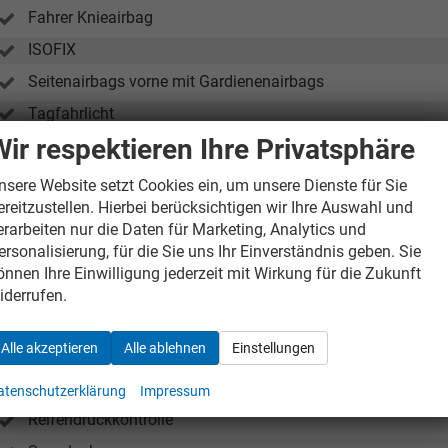
Fahrer Knieairbag
ISOFIX
Seitenairbags vorne mit Gardienenairbags
Tagfahrlicht
Wir respektieren Ihre Privatsphäre
Wegfahrsperre
Zentralverriegelung mit Funkfernbedienung
nsere Website setzt Cookies ein, um unsere Dienste für Sie
ereitzustellen. Hierbei berücksichtigen wir Ihre Auswahl und
erarbeiten nur die Daten für Marketing, Analytics und
ußen
ersonalisierung, für die Sie uns Ihr Einverständnis geben. Sie
Aussenspiegel in Wagenfarbe
önnen Ihre Einwilligung jederzeit mit Wirkung für die Zukunft
iderrufen.
Colorglass
Alle akzeptieren
Alle ablehnen
Einstellungen
äder & Technik
Berganfahrhilfe
atenschutzerklärung
Impressum
Reifendrückkontrolle