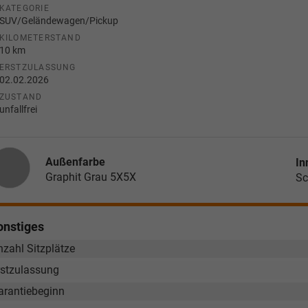
KATEGORIE
SUV/Geländewagen/Pickup
KILOMETERSTAND
10 km
ERSTZULASSUNG
02.02.2026
ZUSTAND
unfallfrei
Außenfarbe
In
Graphit Grau 5X5X
Sc
onstiges
nzahl Sitzplätze
rstzulassung
arantiebeginn