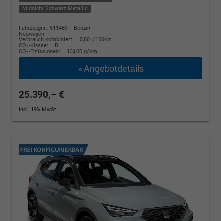
Midnight Schwarz Metallic
Fahrzeugnr.: 511469
Benzin
Neuwagen
Verbrauch kombiniert:
5,80 l/100km
CO
-Klasse:
D
2
CO
-Emissionen:
133,00 g/km
2
» Angebotdetails
25.390,– €
incl. 19% MwSt.