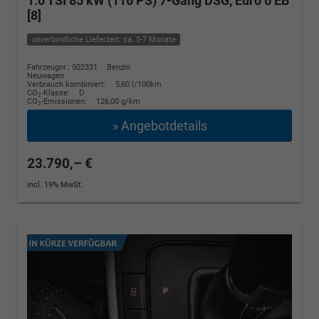
1.0 TSI 85 kW (116 PS) 7-Gang DSG, Euro 6 EB
[8]
unverbindliche Lieferzeit: ca. 5-7 Monate
Fahrzeugnr.: 502331
Benzin
Neuwagen
Verbrauch kombiniert:
5,60 l/100km
CO
-Klasse:
D
2
CO
-Emissionen:
126,00 g/km
2
» Angebotdetails
23.790,– €
incl. 19% MwSt.