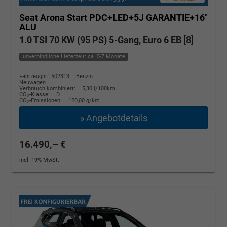
Seat Arona
Start PDC+LED+5J GARANTIE+16"
ALU
1.0 TSI 70 KW (95 PS) 5-Gang, Euro 6 EB [8]
unverbindliche Lieferzeit: ca. 5-7 Monate
Fahrzeugnr.: 502313
Benzin
Neuwagen
Verbrauch kombiniert:
5,30 l/100km
CO
-Klasse:
D
2
CO
-Emissionen:
120,00 g/km
2
» Angebotdetails
16.490,– €
incl. 19% MwSt.