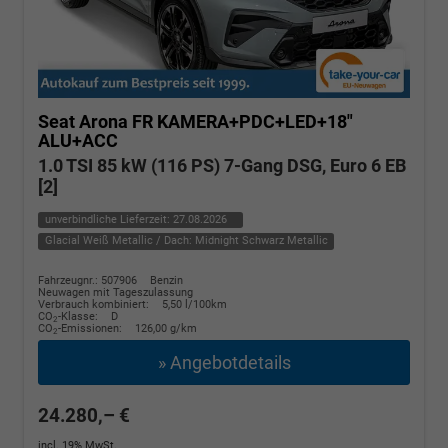
Seat Arona
FR KAMERA+PDC+LED+18"
ALU+ACC
1.0 TSI 85 kW (116 PS) 7-Gang DSG, Euro 6 EB
[2]
unverbindliche Lieferzeit:
27.08.2026
Glacial Weiß Metallic / Dach: Midnight Schwarz Metallic
Fahrzeugnr.: 507906
Benzin
Neuwagen mit Tageszulassung
Verbrauch kombiniert:
5,50 l/100km
CO
-Klasse:
D
2
CO
-Emissionen:
126,00 g/km
2
» Angebotdetails
24.280,– €
incl. 19% MwSt.