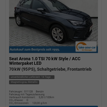
Seat Arona
1.0 TSI 70 kW Style / ACC
Winterpaket LED
70 kW (95 PS), Schaltgetriebe, Frontantrieb
unverbindliche Lieferzeit:
14 Tage
Magneticgrau Metallic
Fahrzeugnr.: 511128
Benzin
Fahrzeug mit Tageszulassung
Verbrauch kombiniert:
5,30 l/100km
CO
-Klasse:
D
2
CO
-Emissionen:
120,00 g/km
2