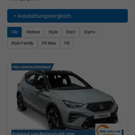
Ausstattungsvergleich
Alle
Weitere
Style
Start
Start+
Style Family
FR Max
FR