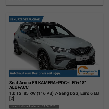
Seat Arona
FR KAMERA+PDC+LED+18"
ALU+ACC
1.0 TSI 85 kW (116 PS) 7-Gang DSG, Euro 6 EB
[2]
unverbindliche Lieferzeit:
27.08.2026