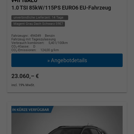
v+h 18ALU
1.0 TSI 85kW/115PS EURO6 EU-Fahrzeug
unverbindliche Lieferzeit:
14 Tage
Magent Grau Dach Schwarz S9E7
Fahrzeugnr.: 494349
Benzin
Fahrzeug mit Tageszulassung
Verbrauch kombiniert:
5,40 l/100km
CO
-Klasse:
D
2
CO
-Emissionen:
124,00 g/km
2
» Angebotdetails
23.060,– €
incl. 19% MwSt.