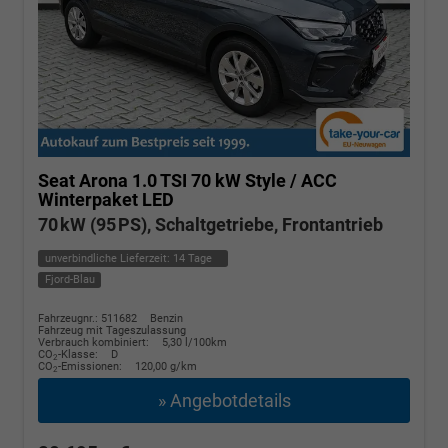
Seat Arona
1.0 TSI 70 kW Style / ACC
Winterpaket LED
70 kW (95 PS), Schaltgetriebe, Frontantrieb
unverbindliche Lieferzeit:
14 Tage
Fjord-Blau
Fahrzeugnr.: 511682
Benzin
Fahrzeug mit Tageszulassung
Verbrauch kombiniert:
5,30 l/100km
CO
-Klasse:
D
2
CO
-Emissionen:
120,00 g/km
2
» Angebotdetails