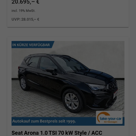
20.695,– €
incl. 19% MwSt.
UVP:
28.015,– €
Seat Arona
1.0 TSI 70 kW Style / ACC