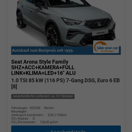
Seat Arona
Style Family
SHZ+ACC+KAMERA+FULL
LINK+KLIMA+LED+16" ALU
1.0 TSI 85 kW (116 PS) 7-Gang DSG, Euro 6 EB
[8]
unverbindliche Lieferzeit: ca. 5-7 Monate
Fahrzeugnr.: 502328
Benzin
Neuwagen
Verbrauch kombiniert:
5,50 l/100km
CO
-Klasse:
D
2
CO
-Emissionen:
126,00 g/km
2