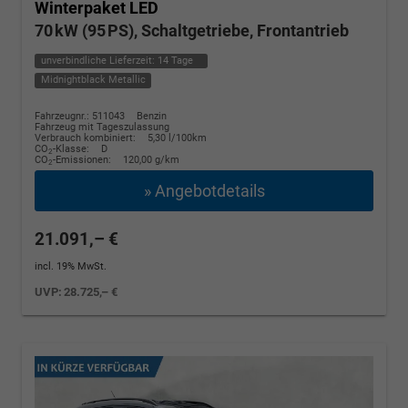
Winterpaket LED
70 kW (95 PS), Schaltgetriebe, Frontantrieb
unverbindliche Lieferzeit:
14 Tage
Midnightblack Metallic
Fahrzeugnr.: 511043
Benzin
Fahrzeug mit Tageszulassung
Verbrauch kombiniert:
5,30 l/100km
CO
-Klasse:
D
2
CO
-Emissionen:
120,00 g/km
2
» Angebotdetails
21.091,– €
incl. 19% MwSt.
UVP:
28.725,– €