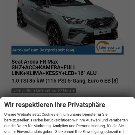
Seat Arona
FR Max
SHZ+ACC+KAMERA+FULL
LINK+KLIMA+KESSY+LED+16" ALU
1.0 TSI 85 kW (116 PS) 6-Gang, Euro 6 EB [8]
unverbindliche Lieferzeit: ca. 5-7 Monate
Fahrzeugnr.: 502330
Benzin
Wir respektieren Ihre Privatsphäre
Neuwagen
Verbrauch kombiniert:
5,30 l/100km
CO
-Klasse:
D
Unsere Website setzt Cookies ein, um unsere Dienste für Sie
2
CO
-Emissionen:
120,00 g/km
2
bereitzustellen. Hierbei berücksichtigen wir Ihre Auswahl und verarbeiten
nur die Daten für Marketing, Analytics und Personalisierung, für die Sie
» Angebotdetails
uns Ihr Einverständnis geben. Sie können Ihre Einwilligung jederzeit mit