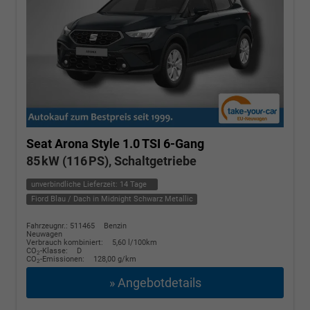
Seat Arona
Style 1.0 TSI 6-Gang
85 kW (116 PS), Schaltgetriebe
unverbindliche Lieferzeit:
14 Tage
Fiord Blau / Dach in Midnight Schwarz Metallic
Fahrzeugnr.: 511465
Benzin
Neuwagen
Verbrauch kombiniert:
5,60 l/100km
CO
-Klasse:
D
2
CO
-Emissionen:
128,00 g/km
2
» Angebotdetails