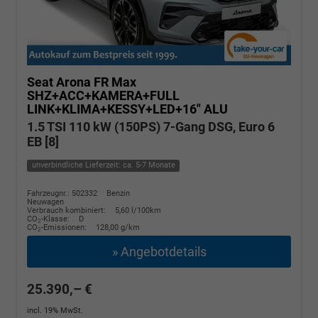
Seat Arona
FR Max
SHZ+ACC+KAMERA+FULL
LINK+KLIMA+KESSY+LED+16" ALU
1.5 TSI 110 kW (150PS) 7-Gang DSG, Euro 6
EB [8]
unverbindliche Lieferzeit: ca. 5-7 Monate
Fahrzeugnr.: 502332
Benzin
Neuwagen
Verbrauch kombiniert:
5,60 l/100km
CO
-Klasse:
D
2
CO
-Emissionen:
128,00 g/km
2
» Angebotdetails
25.390,– €
incl. 19% MwSt.