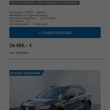
Oniric Lake Metalic / Dach: Midnight Schwarz Metallic
Fahrzeugnr.: 507907
Benzin
Neuwagen mit Tageszulassung
Verbrauch kombiniert:
5,50 l/100km
CO
-Klasse:
D
2
CO
-Emissionen:
126,00 g/km
2
» Angebotdetails
24.480,– €
incl. 19% MwSt.