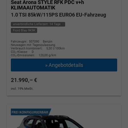
Seat Arona
STYLE RFK PDC v+h
KLIMAAUTOMATIK
1.0 TSI 85kW/115PS EURO6 EU-Fahrzeug
unverbindliche Lieferzeit:
14 Tage
Fiord Blau 9K9K
Fahrzeugnr.: 507090
Benzin
Neuwagen mit Tageszulassung
Verbrauch kombiniert:
5,30 l/100km
CO
-Klasse:
D
2
CO
-Emissionen:
120,00 g/km
2
» Angebotdetails
21.990,– €
incl. 19% MwSt.