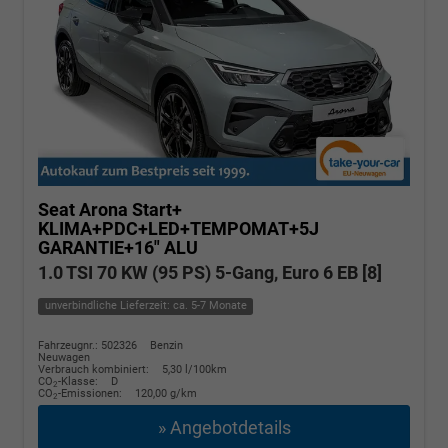
Seat Arona
Start+
KLIMA+PDC+LED+TEMPOMAT+5J
GARANTIE+16" ALU
1.0 TSI 70 KW (95 PS) 5-Gang, Euro 6 EB [8]
unverbindliche Lieferzeit: ca. 5-7 Monate
Fahrzeugnr.: 502326
Benzin
Neuwagen
Verbrauch kombiniert:
5,30 l/100km
CO
-Klasse:
D
2
CO
-Emissionen:
120,00 g/km
2
» Angebotdetails