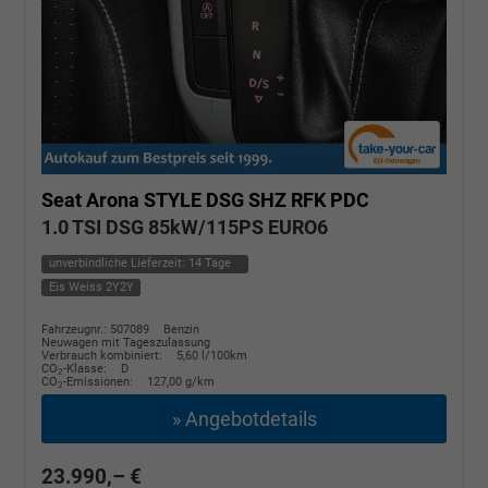
Seat Arona
STYLE DSG SHZ RFK PDC
1.0 TSI DSG 85kW/115PS EURO6
unverbindliche Lieferzeit:
14 Tage
Eis Weiss 2Y2Y
Fahrzeugnr.: 507089
Benzin
Neuwagen mit Tageszulassung
Verbrauch kombiniert:
5,60 l/100km
CO
-Klasse:
D
2
CO
-Emissionen:
127,00 g/km
2
» Angebotdetails
23.990,– €