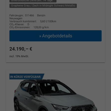
unverbindliche Lieferzeit:
14 Tage
Graphene Grau / Dach in Midnight Schwarz Metallic
Fahrzeugnr.: 511466
Benzin
Neuwagen
Verbrauch kombiniert:
5,60 l/100km
CO
-Klasse:
D
2
CO
-Emissionen:
128,00 g/km
2
» Angebotdetails
24.190,– €
incl. 19% MwSt.