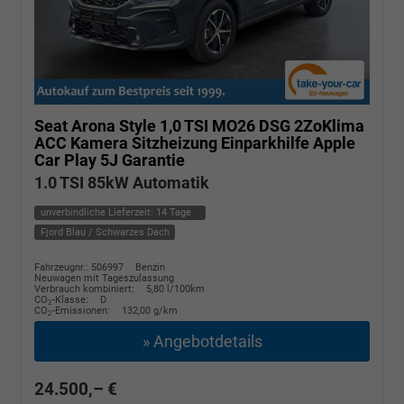
Seat Arona
Style 1,0 TSI MO26 DSG 2ZoKlima
ACC Kamera Sitzheizung Einparkhilfe Apple
Car Play 5J Garantie
1.0 TSI 85kW Automatik
unverbindliche Lieferzeit:
14 Tage
Fjord Blau / Schwarzes Dach
Fahrzeugnr.: 506997
Benzin
Neuwagen mit Tageszulassung
Verbrauch kombiniert:
5,80 l/100km
CO
-Klasse:
D
2
CO
-Emissionen:
132,00 g/km
2
» Angebotdetails
24.500,– €