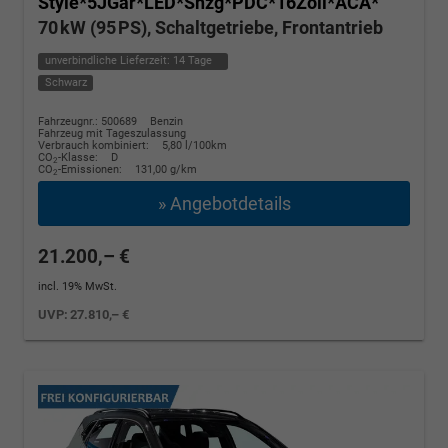
Style*5JGar*LED*Shzg*PDC*16Zoll*ACA*
70 kW (95 PS), Schaltgetriebe, Frontantrieb
unverbindliche Lieferzeit:
14 Tage
Schwarz
Fahrzeugnr.: 500689
Benzin
Fahrzeug mit Tageszulassung
Verbrauch kombiniert:
5,80 l/100km
CO
-Klasse:
D
2
CO
-Emissionen:
131,00 g/km
2
» Angebotdetails
21.200,– €
incl. 19% MwSt.
UVP:
27.810,– €