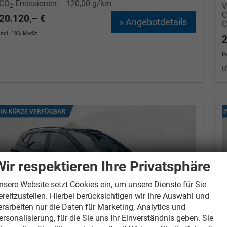
CO
-Emissionen:
120,00 g/km
V
2
20.120,– €
» Angebotdetails
incl. 19% MwSt.
2
i
U
Wir respektieren Ihre Privatsphäre
nsere Website setzt Cookies ein, um unsere Dienste für Sie
ereitzustellen. Hierbei berücksichtigen wir Ihre Auswahl und
erarbeiten nur die Daten für Marketing, Analytics und
ersonalisierung, für die Sie uns Ihr Einverständnis geben. Sie