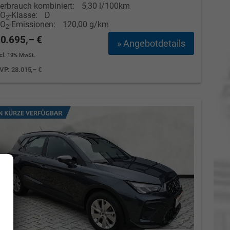
erbrauch kombiniert:
5,30 l/100km
CO
-Klasse:
D
2
CO
-Emissionen:
120,00 g/km
2
0.695,– €
» Angebotdetails
ncl. 19% MwSt.
VP:
28.015,– €