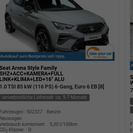
Seat Arona
Style Family
SHZ+ACC+KAMERA+FULL
S
LINK+KLIMA+LED+16" ALU
W
1.0 TSI 85 kW (116 PS) 6-Gang, Euro 6 EB [8]
7
unverbindliche Lieferzeit: ca. 5-7 Monate
Fahrzeugnr.: 502327
Benzin
Neuwagen
F
Verbrauch kombiniert:
5,30 l/100km
CO
-Klasse:
D
F
2