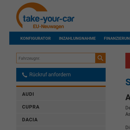
KONFIGURATOR
INZAHLUNGNAHME
FINANZIERU
Fahrzeugnr.
Rückruf anfordern
S
AUDI
A
CUPRA
D
As
DACIA
Di