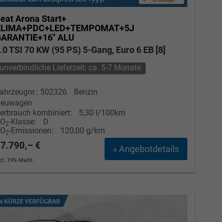
eat Arona
Start+
KLIMA+PDC+LED+TEMPOMAT+5J
ARANTIE+16" ALU
.0 TSI 70 KW (95 PS) 5-Gang, Euro 6 EB [8]
unverbindliche Lieferzeit: ca. 5-7 Monate
ahrzeugnr.: 502326
Benzin
euwagen
erbrauch kombiniert:
5,30 l/100km
CO
-Klasse:
D
2
CO
-Emissionen:
120,00 g/km
2
7.790,– €
» Angebotdetails
ncl. 19% MwSt.