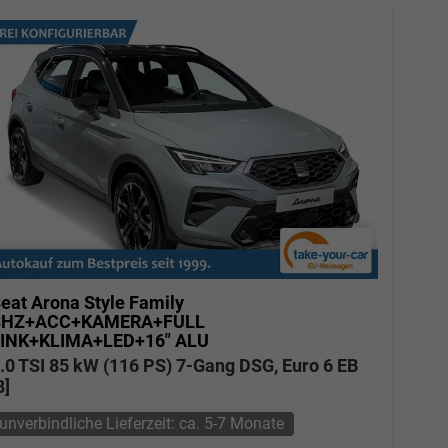
eat Arona
Style Family
SHZ+ACC+KAMERA+FULL
INK+KLIMA+LED+16" ALU
.0 TSI 85 kW (116 PS) 7-Gang DSG, Euro 6 EB
8]
unverbindliche Lieferzeit: ca. 5-7 Monate