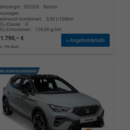
ahrzeugnr.: 502328
Benzin
euwagen
erbrauch kombiniert:
5,50 l/100km
CO
-Klasse:
D
2
CO
-Emissionen:
126,00 g/km
2
1.790,– €
» Angebotdetails
ncl. 19% MwSt.