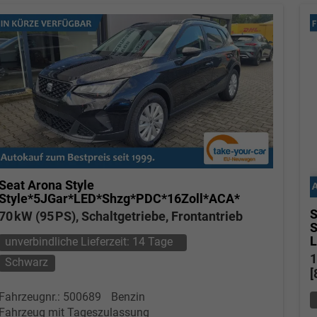
Seat Arona
Style
Style*5JGar*LED*Shzg*PDC*16Zoll*ACA*
S
70 kW (95 PS), Schaltgetriebe, Frontantrieb
L
unverbindliche Lieferzeit:
14 Tage
1
Schwarz
[
Fahrzeugnr.: 500689
Benzin
Fahrzeug mit Tageszulassung