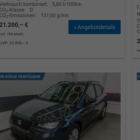
Verbrauch kombiniert:
5,80 l/100km
F
CO
-Klasse:
D
2
N
CO
-Emissionen:
131,00 g/km
2
V
21.200,– €
» Angebotdetails
incl. 19% MwSt.
2
UVP:
27.810,– €
i