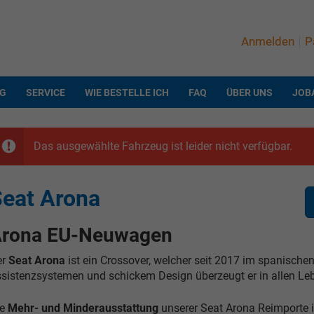
Anmelden
P
NG
SERVICE
WIE BESTELLE ICH
FAQ
ÜBER UNS
JOB
Das ausgewählte Fahrzeug ist leider nicht verfügbar.
eat Arona
rona EU-Neuwagen
er
Seat Arona
ist ein Crossover, welcher seit 2017 im spanischen
sistenzsystemen und schickem Design überzeugt er in allen Le
e
Mehr- und Minderausstattung
unserer Seat Arona Reimporte i