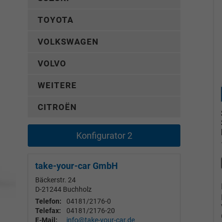
TOYOTA
VOLKSWAGEN
VOLVO
WEITERE
CITROËN
Konfigurator 2
take-your-car GmbH
Bäckerstr. 24
D-21244
Buchholz
Telefon:
04181/2176-0
Telefax:
04181/2176-20
E-Mail:
info@take-your-car.de