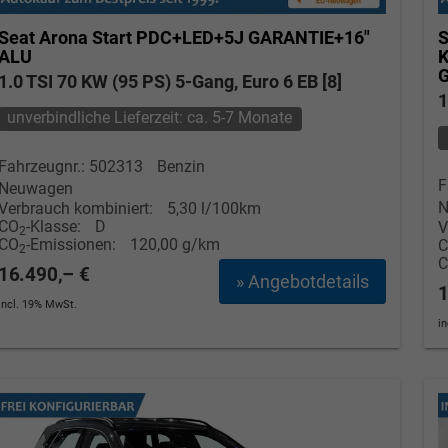
Seat Arona
Start PDC+LED+5J GARANTIE+16"
S
ALU
G
1.0 TSI 70 KW (95 PS) 5-Gang, Euro 6 EB [8]
1
unverbindliche Lieferzeit: ca. 5-7 Monate
Fahrzeugnr.: 502313
Benzin
F
Neuwagen
N
Verbrauch kombiniert:
5,30 l/100km
CO
-Klasse:
D
V
2
CO
-Emissionen:
120,00 g/km
2
16.490,– €
» Angebotdetails
1
incl. 19% MwSt.
i