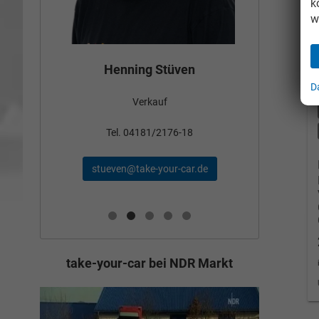
k
w
Bün
Henning Stüven
D
Verkauf
nden
Tel
Tel. 04181/2176-18
schae
stueven@take-your-car.de
de
take-your-car bei NDR Markt