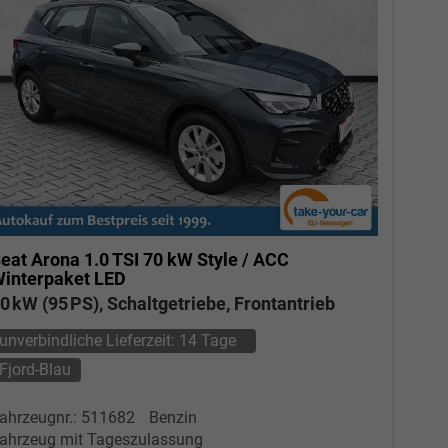
eat Arona
1.0 TSI 70 kW Style / ACC
interpaket LED
0 kW (95 PS), Schaltgetriebe, Frontantrieb
unverbindliche Lieferzeit:
14 Tage
Fjord-Blau
ahrzeugnr.: 511682
Benzin
ahrzeug mit Tageszulassung