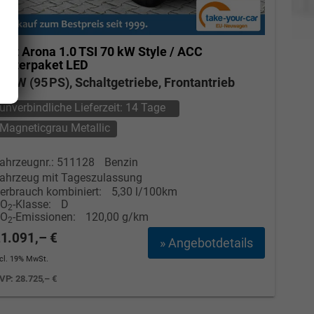
eat Arona
1.0 TSI 70 kW Style / ACC
Elvedin Calakovic
interpaket LED
0 kW (95 PS), Schaltgetriebe, Frontantrieb
Verkauf
unverbindliche Lieferzeit:
14 Tage
Tel. 04181/2176-27
Magneticgrau Metallic
calakovic@take-your-car.de
ahrzeugnr.: 511128
Benzin
ahrzeug mit Tageszulassung
erbrauch kombiniert:
5,30 l/100km
CO
-Klasse:
D
2
CO
-Emissionen:
120,00 g/km
2
1.091,– €
» Angebotdetails
ncl. 19% MwSt.
VP:
28.725,– €